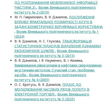
ДО РОЗПІЗНАВАННЯ МОВЛЕННЄВОЇ ІНФОРМАЦІЇ
(ЧАСТИНА 2)
,
Вісник Вінницького політехнічного
інституту: № 2 (2010)
М. П. Гаврилович, В. Я. Данилов,
ДОСЛІДЖЕННЯ
ВПЛИВУ ФРАКТАЛЬНОЇ РОЗМІРНОСТІ ХІГУЧІ В
ЗАДАЧІ БІОМЕТРИЧНОЇ ВЕРИФІКАЦІЇ КОРИСТУВАЧА
,
Вісник Вінницького політехнічного інституту: № 1
(2024)
В. Я. Данилов, Н. С. Глухова,
ТРАНСФОРМАЦІЯ
СТАТИСТИЧНИХ ПІДХОДІВ ВИДІЛЕННЯ ДИНАМІКИ
ЕКОНОМІЧНИХ ЦИКЛІВ
,
Вісник Вінницького
політехнічного інституту: № 5 (2015)
В. Я. Данилов, І. Я. Науменко, В. І. Кизима,
Вимірювання рівня рідини в нафтових свердловинах
акустичним методом. Сучасний стан, проблеми,
засоби
,
Вісник Вінницького політехнічного
інституту: № 4 (2005)
О. С. Братусь, В. Я. Данилов,
ПІДХІД ДО
МОДЕЛЮВАННЯ ЧАСОВИХ РЯДІВ ПОПИТУ В
ЕЛЕКТРОННІЙ ТОРГІВЛІ
,
Вісник Вінницького
політехнічного інституту: № 5 (2025)