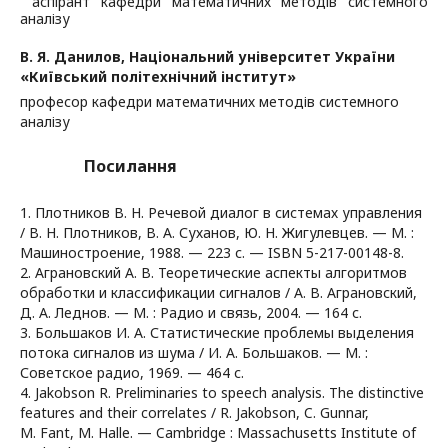
аспірант кафедри математичних методів системного
аналізу
В. Я. Данилов,
Національний університет України
«Київський політехнічний інститут»
професор кафедри математичних методів системного
аналізу
Посилання
1. Плотников В. Н. Речевой диалог в системах управления
/ В. Н. Плотников, В. А. Суханов, Ю. Н. Жигулевцев. — М. :
Машиностроение, 1988. — 223 с. — ISBN 5-217-00148-8.
2. Аграновский А. В. Теоретические аспекты алгоритмов
обработки и классификации сигналов / А. В. Аграновский,
Д. А. Леднов. — М. : Радио и связь, 2004. — 164 с.
3. Большаков И. А. Статистические проблемы выделения
потока сигналов из шума / И. А. Большаков. — М. :
Советское радио, 1969. — 464 с.
4. Jakobson R. Preliminaries to speech analysis. The distinctive
features and their correlates / R. Jakobson, C. Gunnar,
М. Fant, M. Halle. — Cambridge : Massachusetts Institute of