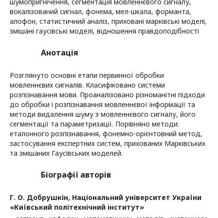
шумопригнічення, сегментація мовленнєвого сигналу,
вокалізований сигнал, фонема, мел-шкала, форманта,
алофон, статистичний аналіз, приховані марківські моделі,
змішані гаусівські моделі, відношення правдоподібності
Анотація
Розглянуто основні етапи первинної обробки
мовленнєвих сигналів. Класифіковано системи
розпізнавання мови. Проаналізовано різноманітні підходи
до обробки і розпізнавання мовленнєвої інформації та
методи видалення шуму з мовленнєвого сигналу, його
сегментації та параметризації. Порівняно методи:
еталонного розпізнавання, фонемно-орієнтовний метод,
застосування експертних систем, прихованих Марківських
та змішаних Гаусівських моделей.
Біографії авторів
Г. О. Добрушкін,
Національний університет України
«Київський політехнічний інститут»