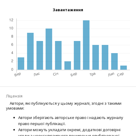
Завантаження
Ліцензія
Автори, які публікуються у цьому журналі, згодні з такими
умовами:
Автори зберігають авторське право і надають журналу
право першої публі­кації.
Автори можуть укладати окремі, додат­кові договірні
угоди з неексклюзив­ного поширення опублікованої