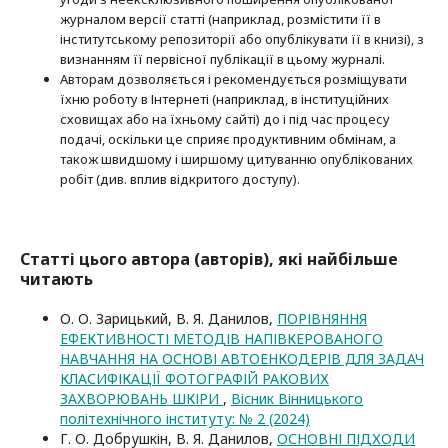
журналом версії статті (наприклад, розмістити її в
інститутському репозиторії або опубліку­вати її в книзі), з
визнанням її первісної публікації в цьому журналі.
Авторам дозволяється і рекомендується розміщувати
їхню роботу в Інтернеті (наприклад, в інституційних
сховищах або на їхньому сайті) до і під час процесу
подачі, оскільки це сприяє продуктивним обмінам, а
також швидшому і ширшому цитуванню опубліко­ва­них
робіт (див. вплив відкритого доступу).
Статті цього автора (авторів), які найбільше
читають
О. О. Зарицький, В. Я. Данилов,
ПОРІВНЯННЯ
ЕФЕКТИВНОСТІ МЕТОДІВ НАПІВКЕРОВАНОГО
НАВЧАННЯ НА ОСНОВІ АВТОЕНКОДЕРІВ ДЛЯ ЗАДАЧ
КЛАСИФІКАЦІЇ ФОТОГРАФІЙ РАКОВИХ
ЗАХВОРЮВАНЬ ШКІРИ
,
Вісник Вінницького
політехнічного інституту: № 2 (2024)
Г. О. Добрушкін, В. Я. Данилов,
ОСНОВНІ ПІДХОДИ