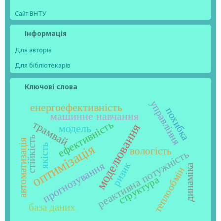
Сайт ВНТУ
Інформація
Для авторів
Для бібліотекарів
Ключові слова
управління
енергоефективність
похибка
машинне навчання
ефективність
трамвай
моделювання
модель
стійкість
автоматизація
оптимізація
якість
вологість
реактивна потужність
прогнозування
ризик
динаміка
теплообмін
структура
база даних