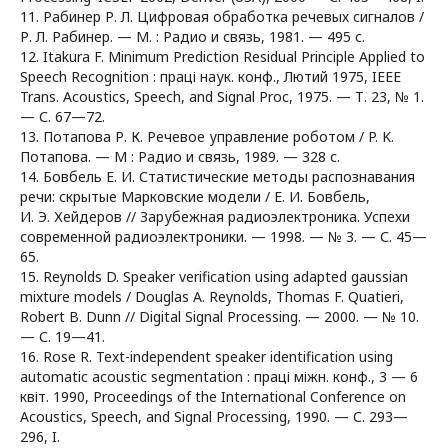
11. Рабинер Р. Л. Цифровая обработка речевых сигналов /
Р. Л. Рабинер. — М. : Радио и связь, 1981. — 495 с.
12. Itakura F. Minimum Prediction Residual Principle Applied to
Speech Recognition : праці наук. конф., Лютий 1975, IEEE
Trans. Acoustics, Speech, and Signal Proc, 1975. — Т. 23, № 1.
— С. 67—72.
13. Потапова Р. К. Речевое управление роботом / P. K.
Потапова. — М : Радио и связь, 1989. — 328 с.
14. Бовбель Е. И. Статистические методы распознавания
речи: скрытые Марковские модели / Е. И. Бовбель,
И. Э. Хейдеров // Зарубежная радиоэлектроника. Успехи
современной радиоэлектроники. — 1998. — № 3. — С. 45—
65.
15. Reynolds D. Speaker verification using adapted gaussian
mixture models / Douglas A. Reynolds, Thomas F. Quatieri,
Robert B. Dunn // Digital Signal Processing. — 2000. — № 10.
— С. 19—41.
16. Rose R. Text-independent speaker identification using
automatic acoustic segmentation : праці міжн. конф., 3 — 6
квіт. 1990, Proceedings of the International Conference on
Acoustics, Speech, and Signal Processing, 1990. — С. 293—
296, I.