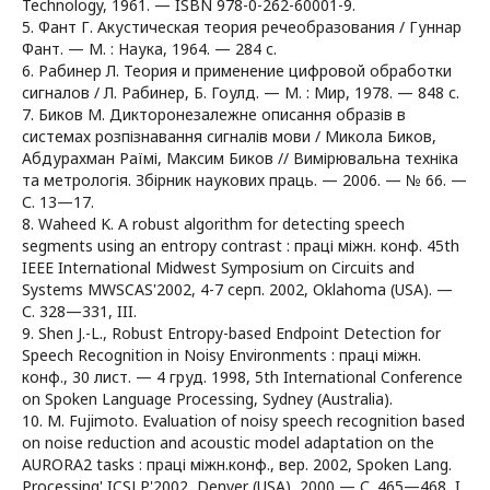
Technology, 1961. — ISBN 978-0-262-60001-9.
5. Фант Г. Акустическая теория речеобразования / Гуннар
Фант. — М. : Наука, 1964. — 284 с.
6. Рабинер Л. Теория и применение цифровой обработки
сигналов / Л. Рабинер, Б. Гоулд. — М. : Мир, 1978. — 848 с.
7. Биков М. Дикторонезалежне описання образів в
системах розпізнавання сигналів мови / Микола Биков,
Абдурахман Раїмі, Максим Биков // Вимірювальна техніка
та метрологія. Збірник наукових праць. — 2006. — № 66. —
С. 13—17.
8. Waheed K. A robust algorithm for detecting speech
segments using an entropy contrast : праці міжн. конф. 45th
IEEE International Midwest Symposium on Circuits and
Systems MWSCAS'2002, 4-7 серп. 2002, Oklahoma (USA). —
С. 328—331, III.
9. Shen J.-L., Robust Entropy-based Endpoint Detection for
Speech Recognition in Noisy Environments : праці міжн.
конф., 30 лист. — 4 груд. 1998, 5th International Conference
on Spoken Language Processing, Sydney (Australia).
10. M. Fujimoto. Evaluation of noisy speech recognition based
on noise reduction and acoustic model adaptation on the
AURORA2 tasks : праці міжн.конф., вер. 2002, Spoken Lang.
Processing' ICSLP'2002, Denver (USA), 2000 — С. 465—468, I.