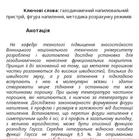
Ключові слова:
газодинамічний напилювальний
пристрій, фігура напилення, методика розрахунку режимів
Анотація
На кафедрі технології підвищення зносостійкості
Вінницького національного технічного університету
розроблена і виготовлена дослідна установка для
газодинамічного нанесення функціональних покриттів.
Принцип її дії заснований на тому, що металеві порошкові
частки розганяються до високих швидкостей, близьких до
швидкості звуку, а у разі зіткнення з підкладкою
вступають з нею в молекулярні зв’язки і здатні
створювати міцне з’єднання з останньою та між
частинками порошку. При цьому температура частинок
порошків, які напилюються, є нижчою за температури їх
плавлення. Досліджено закономірності формування фігури
напилення, її профілю і розмірів в залежності від дистанції
напилення. Встановлено, що перетин фігури напилення є
симетричним щодо її осі, а її профіль в загальному випадку,
з великою вірогідністю, може бути описаний функцією
розподілу Гаусса. Середня інтегральна відносна похибка
функції Гаусса не перевищує 9,5
%. За отриманими