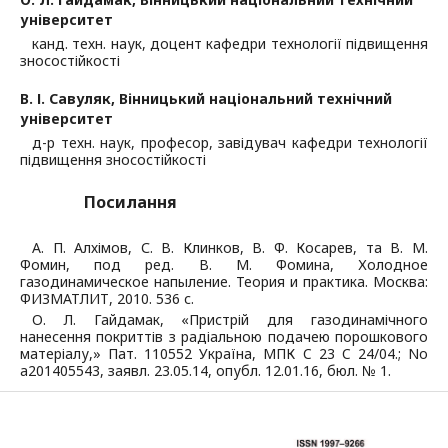
університет
канд. техн. наук, доцент кафедри технології підвищення
зносостійкості
В. І. Савуляк,
Вінницький національний технічний
університет
д-р техн. наук, професор, завідувач кафедри технології
підвищення зносостійкості
Посилання
А. П. Алхімов, С. В. Клинков, В. Ф. Косарев, та В. М.
Фомин, под ред. В. М. Фомина, Холодное
газодинамическое напыление. Теория и практика. Москва:
ФИЗМАТЛИТ, 2010. 536 с.
О. Л. Гайдамак, «Пристрій для газодинамічного
нанесення покриттів з радіальною подачею порошкового
матеріалу,» Пат. 110552 Україна, МПК C 23 C 24/04.; No
а201405543, заявл. 23.05.14, опубл. 12.01.16, бюл. № 1.