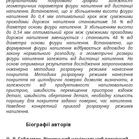
результатами побудовано графіки залежності
геометричних параметрів фігури напилення від дистанції
напилення. Встановлено, що зі збільшенням висоти фігури
напилення до 0,4 мм оптимальний крок між суміжними
проходами доріжок напилення становитиме 56
% від
діаметра основи фігури напилення. Зі збільшенням висоти
до 0,54 мм оптимальний крок між суміжними проходами
доріжок напилення зменшується і становить 48
% від
діаметра основи фігури напилення. Встановлено, що
формування фігури напилення відбувається відповідно до
закону нормального розподілу, а геометричні розміри
фігури напилення залежать від дистанції напилення. На
основі отриманих результатів дослідження запропонована
інженерна методика розрахунку режимів нанесення
покриття. Методика розрахунку режимів нанесення
покриття на циліндричні поверхні дозволяє визначати, в
залежності від продуктивності напилювального
пристрою, швидкість переміщення пристрою вздовж
деталі, швидкість обер­тання деталі, необхідну кількість
порошку для покриття заданої поверхні, час напилення.
Наведено конкретний приклад розрахунку режимів
напилення.
Біографії авторів
О. Л. Гайдамак,
Вінницький національний технічний