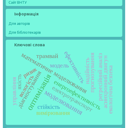
Сайт ВНТУ
Інформація
Для авторів
Для бібліотекарів
Ключові слова
ефективність
математичне моделювання
трамвай
прогнозування
регресійний аналіз
асинхронний двигун
надійність
модель
екологічна безпека
ризик
діагностування
оптимізація
вологість
якість
управління
енергоефективність
електротранспорт
моделювання
стійкість
вимірювання