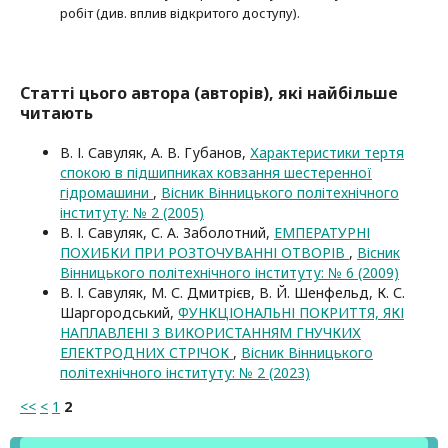
робіт (див. вплив відкритого доступу).
Статті цього автора (авторів), які найбільше
читають
В. І. Савуляк, А. В. Губанов,
Характеристики тертя
спокою в підшипниках ковзання шестеренної
гідромашини
,
Вісник Вінницького політехнічного
інституту: № 2 (2005)
В. І. Савуляк, С. А. Заболотний,
ЕМПЕРАТУРНІ
ПОХИБКИ ПРИ РОЗТОЧУВАННІ ОТВОРІВ
,
Вісник
Вінницького політехнічного інституту: № 6 (2009)
В. І. Савуляк, М. С. Дмитрієв, В. Й. Шенфельд, К. С.
Шаргородський,
ФУНКЦІОНАЛЬНІ ПОКРИТТЯ, ЯКІ
НАПЛАВЛЕНІ З ВИКОРИСТАННЯМ ГНУЧКИХ
ЕЛЕКТРОДНИХ СТРІЧОК
,
Вісник Вінницького
політехнічного інституту: № 2 (2023)
<<
<
1
2