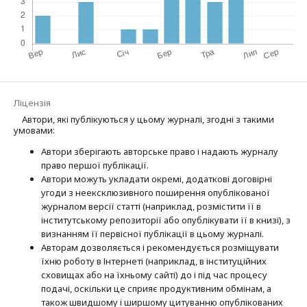
Ліцензія
Автори, які публікуються у цьому журналі, згодні з такими
умовами:
Автори зберігають авторське право і надають журналу
право першої публі­кації.
Автори можуть укладати окремі, додат­кові договірні
угоди з неексклюзив­ного поширення опублікованої
журналом версії статті (наприклад, розмістити її в
інститутському репозиторії або опубліку­вати її в книзі), з
визнанням її первісної публікації в цьому журналі.
Авторам дозволяється і рекомендується розміщувати
їхню роботу в Інтернеті (наприклад, в інституційних
сховищах або на їхньому сайті) до і під час процесу
подачі, оскільки це сприяє продуктивним обмінам, а
також швидшому і ширшому цитуванню опубліко­ва­них