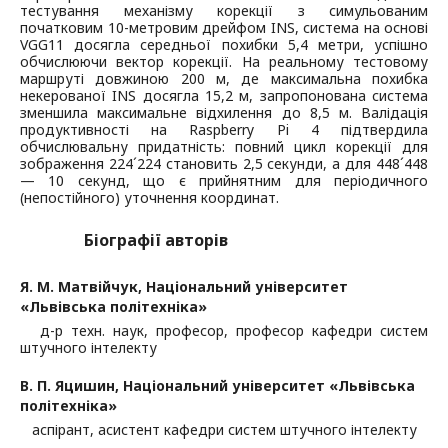
тестування механізму корекції з симульованим
початковим 10-метровим дрейфом INS, система на основі
VGG11 досягла середньої похибки 5,4 метри, успішно
обчислюючи вектор корекції. На реальному тестовому
маршруті довжиною 200 м, де максимальна похибка
некерованої INS досягла 15,2 м, запропонована система
зменшила максимальне відхилення до 8,5 м. Валідація
продуктивності на Raspberry Pi 4 підтвердила
обчислювальну придатність: повний цикл корекції для
зображення 224´224 становить 2,5 секунди, а для 448´448
— 10 секунд, що є прийнятним для періодичного
(непостійного) уточнення координат.
Біографії авторів
Я. М. Матвійчук,
Національний університет
«Львівська політехніка»
д-р техн. наук, професор, професор кафедри систем
штучного інтелекту
В. П. Яцишин,
Національний університет «Львівська
політехніка»
аспірант, асистент кафедри систем штучного інтелекту