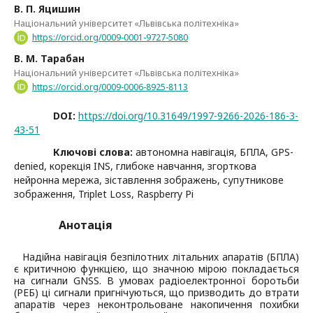
В. П. Яцишин
Національний університет «Львівська політехніка»
https://orcid.org/0009-0001-9727-5080
В. М. Тарабан
Національний університет «Львівська політехніка»
https://orcid.org/0009-0006-8925-8113
DOI:
https://doi.org/10.31649/1997-9266-2026-186-3-
43-51
Ключові слова:
автономна навігація, БПЛА, GPS-
denied, корекція INS, глибоке навчання, згорткова
нейронна мережа, зіставлення зображень, супутникове
зображення, Triplet Loss, Raspberry Pi
Анотація
Надійна навігація безпілотних літальних апаратів (БПЛА)
є критичною функцією, що значною мірою покладається
на сигнали GNSS. В умовах радіоелектронної боротьби
(РЕБ) ці сигнали пригнічуються, що призводить до втрати
апаратів через неконтрольоване накопичення похибки