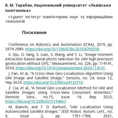
В. М. Тарабан,
Національний університет «Львівська
політехніка»
студент Інститут комп’ютерних наук та інформаційних
технологій
Посилання
Conference on Robotics and Automation (ICRA), 2019, pp.
2974-2980.
https://doi.org/10.1109/ICRA.2019.8793558
.
X. Qiu, D. Yang, S. Liao, S. Wang, and Y. Li, “Image moment
extraction based aerial photo selection for UAV high-precision
geolocation without GPS,” Measurement, no. 226, pp. 114141,
2024,
https://doi.org/10.1016/j.measurement.2024.114141
.
J. Fan, et al., “A Cross-View Geo-Localization Algorithm Using
UAV Image and Satellite Image,” Sensors, no. 24, issue 12,
Чер 2024,
https://doi.org/10.3390/s24123719
.
Z. Cui, et al., “A Novel Geo-Localization Method for UAV and
Satellite Images Using Cross-View Consistent Attention,”
Remote Sens., no.15, issue 19, Вер 2023,
https://doi.org/10.3390/rs15194667
.
M. Bianchi, and T. D. Barfoot, “UAV Localization Using
Autoencoded Satellite Images,” IEEE Robot. Autom. Lett., no.
6, issue 2, pp. 1761-1768, 2021,