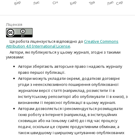
Ліцензія
Ця робота ліцензується відповідно до
Creative Commons
Attribution 4.0 International License
.
Автори, які публікуються у цьому журналі, згодні з такими
умовами:
Автори зберігають авторське право і надають журналу
право першої публі­кації.
Автори можуть укладати окремі, додат­кові договірні
угоди з неексклюзив­ного поширення опублікованої
журналом версії статті (наприклад, розмістити її в
інститутському репозиторії або опубліку­вати її в книзі), з
визнанням її первісної публікації в цьому журналі.
Авторам дозволяється і рекомендується розміщувати
їхню роботу в Інтернеті (наприклад, в інституційних
сховищах або на їхньому сайті) до і під час процесу
подачі, оскільки це сприяє продуктивним обмінам, а
також швидшому і ширшому цитуванню опубліко­ва­них