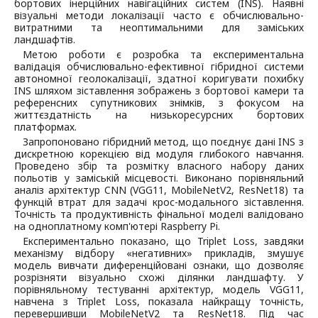
бортових інерційних навігаційних систем (INS). Наявні
візуальні методи локалізації часто є обчислювально-
витратними та неоптимальними для заміських
ландшафтів.
Метою роботи є розробка та експериментальна
валідація обчислювально-ефективної гібридної системи
автономної геолокалізації, здатної коригувати похибку
INS шляхом зіставлення зображень з бортової камери та
референсних супутникових знімків, з фокусом на
життєздатність на низькоресурсних бортових
платформах.
Запропоновано гібридний метод, що поєднує дані INS з
дискретною корекцією від модуля глибокого навчання.
Проведено збір та розмітку власного набору даних
польотів у заміській місцевості. Виконано порівняльний
аналіз архітектур CNN (VGG11, MobileNetV2, ResNet18) та
функцій втрат для задачі крос-модального зіставлення.
Точність та продуктивність фінальної моделі валідовано
на одноплатному комп'ютері Raspberry Pi.
Експериментально показано, що Triplet Loss, завдяки
механізму відбору «негативних» прикладів, змушує
модель вивчати диференційовані ознаки, що дозволяє
розрізняти візуально схожі ділянки ландшафту. У
порівняльному тестуванні архітектур, модель VGG11,
навчена з Triplet Loss, показала найкращу точність,
перевершивши MobileNetV2 та ResNet18. Під час