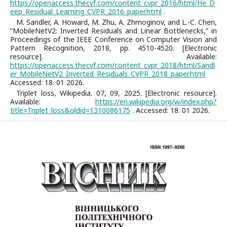
https://openaccess.thecvf.com/content_cvpr_2016/html/He_D
eep_Residual_Learning_CVPR_2016_paper.html
.
M. Sandler, A. Howard, M. Zhu, A. Zhmoginov, and L.-C. Chen,
“MobileNetV2: Inverted Residuals and Linear Bottlenecks,” in
Proceedings of the IEEE Conference on Computer Vision and
Pattern Recognition, 2018, pp. 4510-4520. [Electronic
resource]. Available:
https://openaccess.thecvf.com/content_cvpr_2018/html/Sandl
er_MobileNetV2_Inverted_Residuals_CVPR_2018_paper.html
Accessed: 18. 01 2026.
Triplet loss, Wikipedia. 07, 09, 2025. [Electronic resource].
Available:
https://en.wikipedia.org/w/index.php?
title=Triplet_loss&oldid=1310086175
. Accessed: 18. 01 2026.