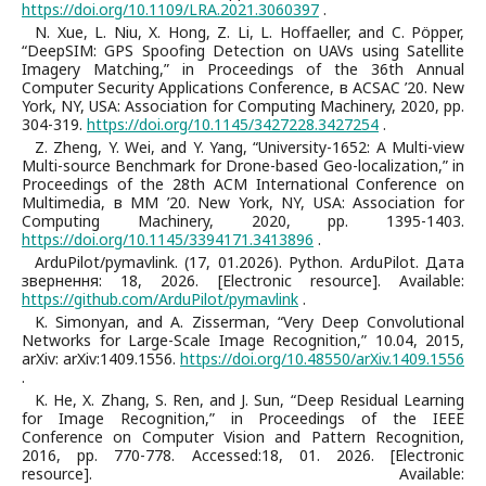
https://doi.org/10.1109/LRA.2021.3060397
.
N. Xue, L. Niu, X. Hong, Z. Li, L. Hoffaeller, and C. Pöpper,
“DeepSIM: GPS Spoofing Detection on UAVs using Satellite
Imagery Matching,” in Proceedings of the 36th Annual
Computer Security Applications Conference, в ACSAC ’20. New
York, NY, USA: Association for Computing Machinery, 2020, pp.
304-319.
https://doi.org/10.1145/3427228.3427254
.
Z. Zheng, Y. Wei, and Y. Yang, “University-1652: A Multi-view
Multi-source Benchmark for Drone-based Geo-localization,” in
Proceedings of the 28th ACM International Conference on
Multimedia, в MM ’20. New York, NY, USA: Association for
Computing Machinery, 2020, pp. 1395-1403.
https://doi.org/10.1145/3394171.3413896
.
ArduPilot/pymavlink. (17, 01.2026). Python. ArduPilot. Дата
звернення: 18, 2026. [Electronic resource]. Available:
https://github.com/ArduPilot/pymavlink
.
K. Simonyan, and A. Zisserman, “Very Deep Convolutional
Networks for Large-Scale Image Recognition,” 10.04, 2015,
arXiv: arXiv:1409.1556.
https://doi.org/10.48550/arXiv.1409.1556
.
K. He, X. Zhang, S. Ren, and J. Sun, “Deep Residual Learning
for Image Recognition,” in Proceedings of the IEEE
Conference on Computer Vision and Pattern Recognition,
2016, pp. 770-778. Accessed:18, 01. 2026. [Electronic
resource]. Available: