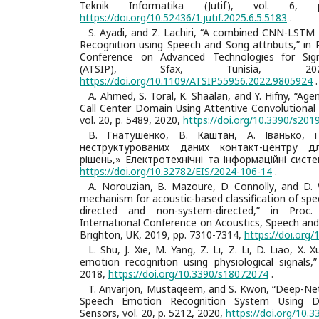
Teknik Informatika (Jutif), vol. 6, 
https://doi.org/10.52436/1.jutif.2025.6.5.5183
.
S. Ayadi, and Z. Lachiri, “A combined CNN-LSTM
Recognition using Speech and Song attributs,” in 
Conference on Advanced Technologies for Sig
(ATSIP), Sfax, Tunisia, 
https://doi.org/10.1109/ATSIP55956.2022.9805924
.
A. Ahmed, S. Toral, K. Shaalan, and Y. Hifny, “Age
Call Center Domain Using Attentive Convolutional
vol. 20, p. 5489, 2020,
https://doi.org/10.3390/s201
В. Гнатушенко, В. Каштан, А. Іванько, 
неструктурованих даних контакт-центру д
рішень,» Електротехнічні та інформаційні систе
https://doi.org/10.32782/EIS/2024-106-14
.
A. Norouzian, B. Mazoure, D. Connolly, and D. W
mechanism for acoustic-based classification of sp
directed and non-system-directed,” in Proc
International Conference on Acoustics, Speech and
Brighton, UK, 2019, pp. 7310-7314,
https://doi.org
L. Shu, J. Xie, M. Yang, Z. Li, Z. Li, D. Liao, X. 
emotion recognition using physiological signals,”
2018,
https://doi.org/10.3390/s18072074
.
T. Anvarjon, Mustaqeem, and S. Kwon, “Deep-Ne
Speech Emotion Recognition System Using De
Sensors, vol. 20, p. 5212, 2020,
https://doi.org/10.