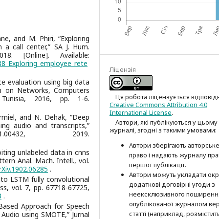
ne, and M. Phiri, “Exploring
 a call center,” SA J. Hum.
. [Online]. Available:
88_Exploring_employee_rete
Ліцензія
ce evaluation using big data
ium on Networks, Computers
Ця робота ліцензується відповід
unisia, 2016, pp. 1-6.
Creative Commons Attribution 4.0
International License
.
 Carmiel, and N. Dehak, “Deep
Автори, які публікуються у цьому
ng audio and transcripts,”
журналі, згодні з такими умовами:
1.00432, 2019.
Автори зберігають авторськ
oiting unlabeled data in cnns
право і надають журналу пр
tern Anal. Mach. Intell., vol.
першої публі­кації.
rXiv.1902.06285
.
Автори можуть укладати окр
nto LSTM fully convolutional
додат­кові договірні угоди з
ss, vol. 7, pp. 67718-67725,
неексклюзив­ного поширенн
8
.
опублікованої журналом вер
M-Based Approach for Speech
статті (наприклад, розмістити
 Audio using SMOTE,” Jurnal