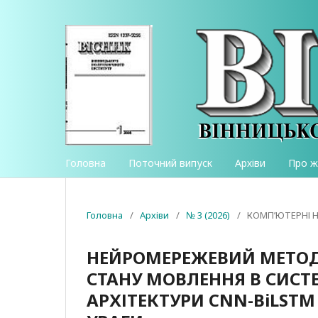
Головна
Поточний випуск
Архіви
Про 
Головна
/
Архіви
/
№ 3 (2026)
/
КОМП’ЮТЕРНІ Н
НЕЙРОМЕРЕЖЕВИЙ МЕТОД
СТАНУ МОВЛЕННЯ В СИСТ
АРХІТЕКТУРИ CNN-BiLS