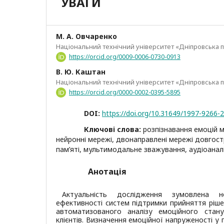
УВАГИ
М. А. Овчаренко
Національний технічний університет «Дніпровська п
https://orcid.org/0009-0006-0730-0913
В. Ю. Каштан
Національний технічний університет «Дніпровська п
https://orcid.org/0000-0002-0395-5895
DOI:
https://doi.org/10.31649/1997-9266-
Ключові слова:
розпізнавання емоцій м
нейронні мережі, двонаправлені мережі довгос
пам’яті, мультимодальне зважування, аудіоанал
Анотація
Актуальність дослідження зумовлена не
ефективності систем підтримки прийняття ріше
автоматизованого аналізу емоційного стан
клієнтів. Визначення емоційної напруженості у