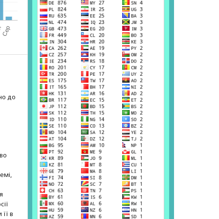
но до
е
аво
емі,
я
сії
 її в