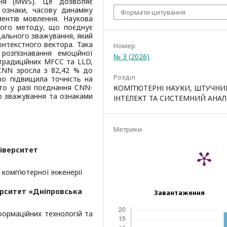
ння (MWS). Це дозволяє
 ознаки, часову динаміку
Формати цитування
ментів мовлення. Наукова
вого методу, що поєднує
ального зважування, який
онтекстного вектора. Така
Номер
розпізнавання емоційної
№ 3 (2026)
традиційних MFCC та LLD,
 CNN зросла з 82,42 % до
Розділ
во підвищила точність на
уто у разі поєднання CNN-
КОМП’ЮТЕРНІ НАУКИ, ШТУЧНИ
ю зважування та ознаками
ІНТЕЛЕКТ ТА СИСТЕМНИЙ АНАЛ
Метрики
ніверситет
 комп’ютерної інженерії
ерситет «Дніпровська
Завантаження
формаційних технологій та