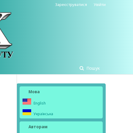
Зареєструватися
Увійти
Пошук
Мова
English
Українська
Авторам