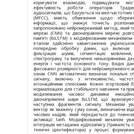
коригувати взаємодію, підвищувати які
ефективність роботи операторів. Трад
аудіосигналів, що базуються на мел-частотних 
(MFCC), мають обмеження щодо збереже
інформації, що знижує точність розпізна
запропоновано нейромережевий метод, який по
мережі (CNN) та двонаправлені мережі довго
пам’яті (BiLSTM) з модифікованим механізмом 
етапом здійснено завантаження українсько
попередню обробку даних, що включає но
фільтрацію шумів, сегментацію мовлення
спектрограму та вилучення низькорівневих дес
енергія і частота основного тону. Вхідні д
фіксованої розмірності для нейромережевого ан
ознак CNN автоматично визначає локальні сп
сигналу, включно з інтенсивністю, част
інтонаційними сплесками. Кожен згортковий 
нормалізацією для стабільного навчання та пр
моделювання часової динаміки емоційн
двонапрямлені шари BiLSTM, що враховують
наступних фрагментів сигналу. Механізм у
вектор як зважену суму ознак, визначаючи від
часових кадрів, який передається до повноз
активації tanh. Модифікований механізм ува
інтеграцію метаданих аудіозапису (тривалість си
технічні ідентифікатори) у процес формуван