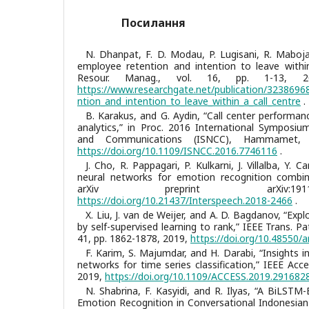
Посилання
N. Dhanpat, F. D. Modau, P. Lugisani, R. Maboja
employee retention and intention to leave within
Resour. Manag., vol. 16, pp. 1-13, 2018
https://www.researchgate.net/publication/3238696
ntion_and_intention_to_leave_within_a_call_centre
.
B. Karakus, and G. Aydin, “Call center performan
analytics,” in Proc. 2016 International Sympos
and Communications (ISNCC), Hammamet, T
https://doi.org/10.1109/ISNCC.2016.7746116
.
J. Cho, R. Pappagari, P. Kulkarni, J. Villalba, Y.
neural networks for emotion recognition combini
arXiv preprint arXiv:191
https://doi.org/10.21437/Interspeech.2018-2466
.
X. Liu, J. van de Weijer, and A. D. Bagdanov, “Expl
by self-supervised learning to rank,” IEEE Trans. Pat
41, pp. 1862-1878, 2019,
https://doi.org/10.48550/a
F. Karim, S. Majumdar, and H. Darabi, “Insights i
networks for time series classification,” IEEE Acce
2019,
https://doi.org/10.1109/ACCESS.2019.291682
N. Shabrina, F. Kasyidi, and R. Ilyas, “A BiLST
Emotion Recognition in Conversational Indonesian