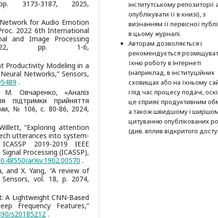
pp. 3173-3187, 2025,
інститутському репозиторії 
опубліку­вати її в книзі), з
 Network for Audio Emotion
визнанням її первісної публі
Proc. 2022 6th International
в цьому журналі.
nal and Image Processing
Авторам дозволяється і
2022, pp. 1-6,
рекомендується розміщува
їхню роботу в Інтернеті
nt Productivity Modeling in a
(наприклад, в інституційних
 Neural Networks,” Sensors,
95489
.
сховищах або на їхньому сай
і М. Овчаренко, «Аналіз
і під час процесу подачі, оск
ля підтримки прийняття
це сприяє продуктивним об
ми, № 106, с. 80-86, 2024,
а також швидшому і ширшо
цитуванню опубліко­ва­них ро
illett, “Exploring attention
(див. вплив відкритого досту
eech utterances into system-
. ICASSP 2019-2019 IEEE
 Signal Processing (ICASSP),
/10.48550/arXiv.1902.00570
.
Xu, and X. Yang, “A review of
 Sensors, vol. 18, p. 2074,
t: A Lightweight CNN-Based
ep Frequency Features,”
3390/s20185212
.