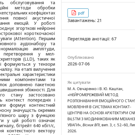
сть обслуговування та
иційні методи обробки
кепстральних коефіцієнтах
pdf
ння повної акустичної
Завантажень: 21
вання емоцій. У роботі
єднує згорткові нейронні
строкової короткочасної
уваги (Attention). Першим
Переглядів анотації: 67
мовного аудіонабору та
рмалізацію амплітуди,
, перетворення у мел-
Опубліковано
крипторів (LLD), таких як
2026-07-06
ані формуються у тензори
алізу. На етапі вилучення
ектральні характеристики
отними компонентами та
Як цитувати
блок доповнено пакетною
М. А. Овчаренко і В. Ю. Каштан,
ишвидшення збіжності. Для
ого стану застосовано
«НЕЙРОМЕРЕЖЕВИЙ МЕТОД
 контекст попередніх і
РОЗПІЗНАВАННЯ ЕМОЦІЙНОГО СТАН
ваги формує контекстний
МОВЛЕННЯ В СИСТЕМАХ КОНТАКТ-
носну значущість окремих
ЦЕНТРІВ НА ОСНОВІ АРХІТЕКТУРИ CN
в’язного шару з функцією
BiLSTM З МОДИФІКОВАНИМ МЕХАН
ги у цій роботі означає
УВАГИ»,
Вісник ВПІ
, вип. 3, с. 52–60, Ли
гналу, бітрейт 640 кбіт/с,
ня контекстного вектору
2026.