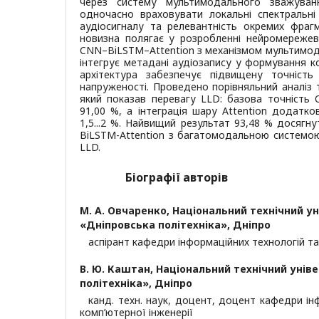
через систему мультимодального зважува
одночасно враховувати локальні спектральні
аудіосигналу та релевантність окремих фраг
новизна полягає у розробленні нейромереже
CNN–BiLSTM–Attention з механізмом мультимод
інтегрує метадані аудіозапису у формування к
архітектура забезпечує підвищену точність 
напруженості. Проведено порівняльний аналіз 
який показав перевагу LLD: базова точність
91,00 %, а інтеграція шару Attention додатко
1,5...2 %. Найвищий результат 93,48 % досягн
BiLSTM-Attention з багатомодальною системо
LLD.
Біографії авторів
М. А. Овчаренко,
Національний технічний у
«Дніпровська політехніка», Дніпро
аспірант кафедри інформаційних технологій та
В. Ю. Каштан,
Національний технічний унів
політехніка», Дніпро
канд. техн. наук, доцент, доцент кафедри ін
комп’ютерної інженерії