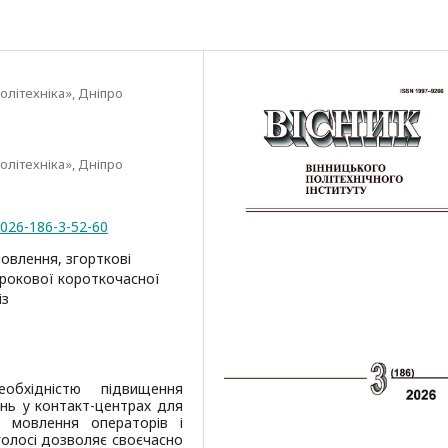
олітехніка», Дніпро
олітехніка», Дніпро
2026-186-3-52-60
овлення, згорткові
трокової короткочасної
із
обхідністю підвищення
нь у контакт-центрах для
у мовлення операторів і
 голосі дозволяє своєчасно