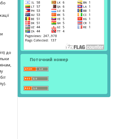
або
кації
ти
ті) до
ільки
Поточний номер
мінам,
му
біт
пу).