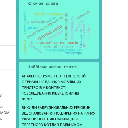
Ключові слова
трамвай
електромобіль
діагностування
моделювання
реактивна потужність
якість
ефективність
модель
утилізація
прогнозування
оптимізація
похибка
ризик
вологість
база даних
динаміка
інформаційна технологія
стійкість
штучний інтелект
енергоефективність
структура
Найбільш читані статті
АНАЛІЗ ІНСТРУМЕНТІВ І ТЕХНОЛОГІЙ
ОТРИМАННЯДАНИХ З МОБІЛЬНИХ
ПРИСТРОЇВ У КОНТЕКСТІ
РОЗСЛІДУВАННЯ КІБЕРЗЛОЧИНІВ
У
207
N-
ВИКИДИ ЗАБРУДНЮВАЛЬНИХ РЕЧОВИН
ІЗМОМ
ВІД СПАЛЮВАННЯ ПОШИРЕНИХ НА РИНКУ
п.
УКРАЇНИ ПЕЛЕТ ЯК ПАЛИВА ДЛЯ
ПЕЛЕТНОГО КОТЛА З ПАЛЬНИКОМ