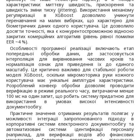
характеристики: миттєву швидкість, прискорення та
швидкість зміни тиску (jittering). Використання механізму
регуляризації в XGBoost дозволило уникнути
перенавчання на малих вибірках, що характерно для
біометричних даних одного користувача. Це дозволило
досягти точності, яка є конкурентоспроможною відносно
закритих комерційних алгоритмів (рівень рівної помилки
EER ~4 %).
Особливості програмної реалізації включають етап
попередньої обробки даних, де застосовується
інтерполяція для вирівнювання часових кроків та
нормалізація ознак для приведення їх до єдиного
масштабу. Це критично важливо для стабільної роботи
моделі XGBoost, оскільки мікромоторика руки кожного
користувача має унікальні амплітудні характеристики.
Розроблений конвеєр обробки дозволяє проводити
верифікацію в режимі реального часу, витрачаючи менше
100 мс на один запит, що робить систему придатною для
використання в умовах високої інтенсивності
документообігу.
Практичне значення отриманих результатів полягає у
можливості інтеграції запропонованого підходу в
корпоративні системи електронного документообігу та
автоматизовані системи ідентифікації персоналу
(наприклад, для верифікації водіїв або фінансових
менеджерів). Головною перевагою є відсутність