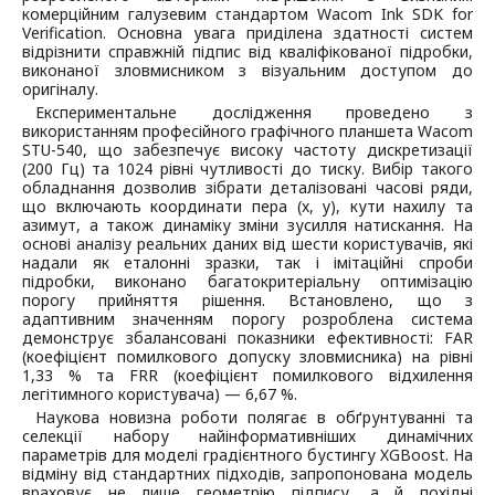
комерційним галузевим стандартом Wacom Ink SDK for
Verification. Основна увага приділена здатності систем
відрізнити справжній підпис від кваліфікованої підробки,
виконаної зловмисником з візуальним доступом до
оригіналу.
Експериментальне дослідження проведено з
використанням професійного графічного планшета Wacom
STU-540, що забезпечує високу частоту дискретизації
(200 Гц) та 1024 рівні чутливості до тиску. Вибір такого
обладнання дозволив зібрати деталізовані часові ряди,
що включають координати пера (x, y), кути нахилу та
азимут, а також динаміку зміни зусилля натискання. На
основі аналізу реальних даних від шести користувачів, які
надали як еталонні зразки, так і імітаційні спроби
підробки, виконано багатокритеріальну оптимізацію
порогу прийняття рішення. Встановлено, що з
адаптивним значенням порогу розроблена система
демонструє збалансовані показники ефективності: FAR
(коефіцієнт помилкового допуску зловмисника) на рівні
1,33 % та FRR (коефіцієнт помилкового відхилення
легітимного користувача) — 6,67 %.
Наукова новизна роботи полягає в обґрунтуванні та
селекції набору найінформативніших динамічних
параметрів для моделі градієнтного бустингу XGBoost. На
відміну від стандартних підходів, запропонована модель
враховує не лише геометрію підпису, а й похідні