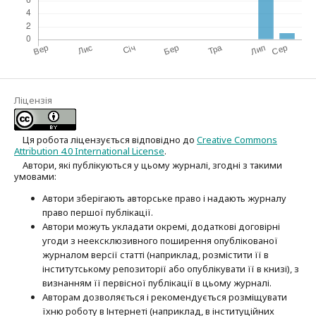
Ліцензія
Ця робота ліцензується відповідно до
Creative Commons
Attribution 4.0 International License
.
Автори, які публікуються у цьому журналі, згодні з такими
умовами:
Автори зберігають авторське право і надають журналу
право першої публі­кації.
Автори можуть укладати окремі, додат­кові договірні
угоди з неексклюзив­ного поширення опублікованої
журналом версії статті (наприклад, розмістити її в
інститутському репозиторії або опубліку­вати її в книзі), з
визнанням її первісної публікації в цьому журналі.
Авторам дозволяється і рекомендується розміщувати
їхню роботу в Інтернеті (наприклад, в інституційних