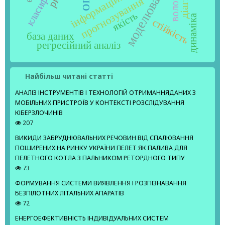
моделювання
вологість
прогнозування
якість
динаміка
стійкість
база даних
регресійний аналіз
Найбільш читані статті
АНАЛІЗ ІНСТРУМЕНТІВ І ТЕХНОЛОГІЙ ОТРИМАННЯДАНИХ З
МОБІЛЬНИХ ПРИСТРОЇВ У КОНТЕКСТІ РОЗСЛІДУВАННЯ
КІБЕРЗЛОЧИНІВ
207
ВИКИДИ ЗАБРУДНЮВАЛЬНИХ РЕЧОВИН ВІД СПАЛЮВАННЯ
ПОШИРЕНИХ НА РИНКУ УКРАЇНИ ПЕЛЕТ ЯК ПАЛИВА ДЛЯ
ПЕЛЕТНОГО КОТЛА З ПАЛЬНИКОМ РЕТОРДНОГО ТИПУ
73
ФОРМУВАННЯ СИСТЕМИ ВИЯВЛЕННЯ І РОЗПІЗНАВАННЯ
БЕЗПІЛОТНИХ ЛІТАЛЬНИХ АПАРАТІВ
72
ЕНЕРГОЕФЕКТИВНІСТЬ ІНДИВІДУАЛЬНИХ СИСТЕМ