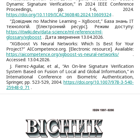
Dynamic Signature Verification,” in 2024 IEEE Conference
Proceedings, pp. 1-6, 2024.
https://doi.org/10.1109/ICAC360840.2024.10609324
.
“Довідник по Machine Learning – XgBoost,” База знань IT
технологій. [Електронний ресурс]. Режим доступу:
https://itwiki.dev/data-science/ml-reference/ml-
glossary/xgboost
. Дата звернення 13.04.2026.
“XGBoost Vs Neural Networks: Which Is Best for Your
Project?” AICompetence.org. [Electronic resource]. Available:
https://aicompetence.org/xgboost-vs-neural-networks/
.
Accessed: 13.04.2026.
J. Fierrez-Aguilar, et al., “An On-line Signature Verification
System Based on Fusion of Local and Global Information,” in
International Conference on Biometric Authentication,
Springer, pp. 523-529, 2004.
https://doi.org/10.1007/978-3-540-
25948-0_71
.