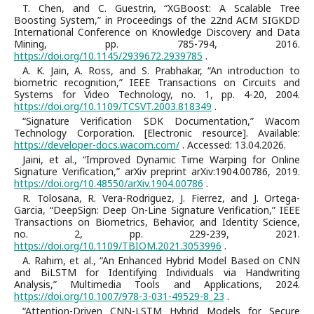
T. Chen, and C. Guestrin, “XGBoost: A Scalable Tree
Boosting System,” in Proceedings of the 22nd ACM SIGKDD
International Conference on Knowledge Discovery and Data
Mining, pp. 785-794, 2016.
https://doi.org/10.1145/2939672.2939785
.
A. K. Jain, A. Ross, and S. Prabhakar, “An introduction to
biometric recognition,” IEEE Transactions on Circuits and
Systems for Video Technology, no. 1, pp. 4-20, 2004.
https://doi.org/10.1109/TCSVT.2003.818349
.
“Signature Verification SDK Documentation,” Wacom
Technology Corporation. [Electronic resource]. Available:
https://developer-docs.wacom.com/
. Accessed: 13.04.2026.
Jaini, et al., “Improved Dynamic Time Warping for Online
Signature Verification,” arXiv preprint arXiv:1904.00786, 2019.
https://doi.org/10.48550/arXiv.1904.00786
.
R. Tolosana, R. Vera-Rodriguez, J. Fierrez, and J. Ortega-
Garcia, “DeepSign: Deep On-Line Signature Verification,” IEEE
Transactions on Biometrics, Behavior, and Identity Science,
no. 2, pp. 229-239, 2021.
https://doi.org/10.1109/TBIOM.2021.3053996
.
A. Rahim, et al., “An Enhanced Hybrid Model Based on CNN
and BiLSTM for Identifying Individuals via Handwriting
Analysis,” Multimedia Tools and Applications, 2024.
https://doi.org/10.1007/978-3-031-49529-8_23
.
“Attention-Driven CNN-LSTM Hybrid Models for Secure