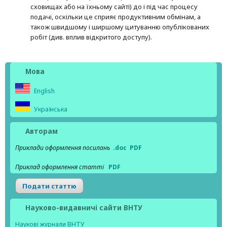
сховищах або на їхньому сайті) до і під час процесу
подачі, оскільки це сприяє продуктивним обмінам, а
також швидшому і ширшому цитуванню опубліко­ва­них
робіт (див. вплив відкритого доступу).
Мова
English
Українська
Авторам
Приклади оформлення посилань
.doc
PDF
Приклад оформлення статті
PDF
Подати статтю
Науково-видавничі сайти ВНТУ
Наукові журнали ВНТУ