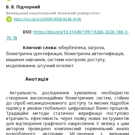
В. В. Підчорний
Вінницький національний технічний університет
https://orcid.org/0009-0008-8348-4106
DOI:
https://doi.org/10.31649/1997-9266-2026-186-3-
70-78
Ключові слова:
кібербезпека, загроза,
біометрична ідентифікація, біометрична автентифікація,
машинне навчання, системи контролю доступу,
моделювання, штучний інтелект
Анотація
Актуальність дослідження зумовлена необхідністю
створення високонадійних біометричних систем, стійких
до спроб несанкціонованого доступу та якісних підробок
підпису в умовах глобальної цифровізації бізнес-процесів.
Традиційні методи статичної верифікації поступово
втрачають ефективність через появу нових інструментів
для відтворення графічного накреслення. У зв’язку з цим
автором проведено комплексний порівняльний аналіз
розробленого авторами ML-рішення з визнаним