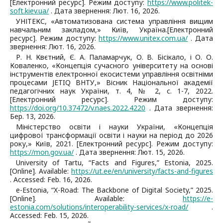
[Електронний ресурс]. Режим доступу:
https://www.politek-
soft.kiev.ua/
. Дата звернення: Лют. 16, 2026.
УНІТЕКС, «Автоматизована система управління вищим
навчальним закладом,» Київ, Україна.[Електронний
ресурс]. Режим доступу:
https://www.unitex.com.ua/
. Дата
звернення: Лют. 16, 2026.
Р. Н. Квєтний, Є. А. Паламарчук, О. В. Бісікало, і О. О.
Коваленко, «Концепція сучасного університету на основі
інструментів електронної екосистеми управління освітніми
процесами JETIQ ВНТУ,» Вісник Національної академії
педагогічних наук України, т. 4, № 2, с. 1-7, 2022.
[Електронний ресурс]. Режим доступу:
https://doi.org/10.37472/v.naes.2022.4220
. Дата звернення:
Бер. 13, 2026.
Міністерство освіти і науки України, «Концепція
цифрової трансформації освіти і науки на період до 2026
року,» Київ, 2021. [Електронний ресурс]. Режим доступу:
https://mon.gov.ua/
. Дата звернення: Лют. 15, 2026.
University of Tartu, “Facts and Figures,” Estonia, 2025.
[Online]. Available:
https://ut.ee/en/university/facts-and-figures
. Accessed: Feb. 16, 2026.
e-Estonia, “X-Road: The Backbone of Digital Society,” 2025.
[Online]. Available:
https://e-
estonia.com/solutions/interoperability-services/x-road/
.
Accessed: Feb. 15, 2026.