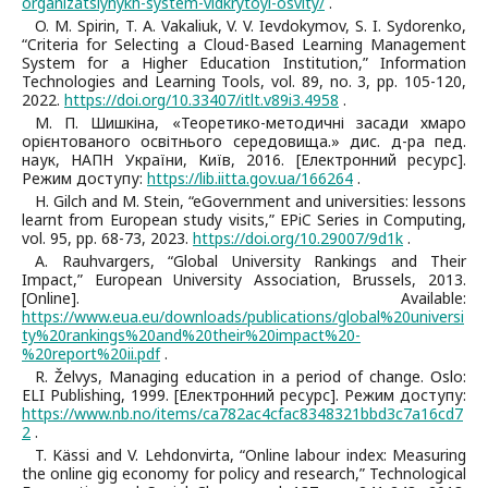
organizatsiynykh-system-vidkrytoyi-osvity/
.
O. M. Spirin, T. A. Vakaliuk, V. V. Ievdokymov, S. I. Sydorenko,
“Criteria for Selecting a Cloud-Based Learning Management
System for a Higher Education Institution,” Information
Technologies and Learning Tools, vol. 89, no. 3, pp. 105-120,
2022.
https://doi.org/10.33407/itlt.v89i3.4958
.
М. П. Шишкіна, «Теоретико-методичні засади хмаро
орієнтованого освітнього середовища.» дис. д-ра пед.
наук, НАПН України, Київ, 2016. [Електронний ресурс].
Режим доступу:
https://lib.iitta.gov.ua/166264
.
H. Gilch and M. Stein, “eGovernment and universities: lessons
learnt from European study visits,” EPiC Series in Computing,
vol. 95, pp. 68-73, 2023.
https://doi.org/10.29007/9d1k
.
A. Rauhvargers, “Global University Rankings and Their
Impact,” European University Association, Brussels, 2013.
[Online]. Available:
https://www.eua.eu/downloads/publications/global%20universi
ty%20rankings%20and%20their%20impact%20-
%20report%20ii.pdf
.
R. Želvys, Managing education in a period of change. Oslo:
ELI Publishing, 1999. [Електронний ресурс]. Режим доступу:
https://www.nb.no/items/ca782ac4cfac8348321bbd3c7a16cd7
2
.
T. Kässi and V. Lehdonvirta, “Online labour index: Measuring
the online gig economy for policy and research,” Technological