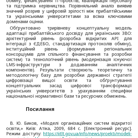
обміну, фінансування ІТ-проєктів, кваліфікація персоналу
та підтримка керівництва. Порівняльний аналіз виявив
значний розрив у цифровій зрілості між прибалтійськими
та українськими університетами за всіма ключовими
доменами оцінки.
Обґрунтовано трирівневу концептуальну модель
адаптації прибалтійського досвіду для українських ЗВО:
архітектурний рівень (розробка відкритих API для
інтеграції з ЄДЕБО, стандартизація протоколів обміну),
інституційний рівень (формування регіональних
консорціумів для спільного фінансування та розробки
систем) та технологічний рівень (модернізація існуючої
LMS-інфраструктури з додаванням аналітичних
компонентів). Результати створюють теоретичну та
методологічну базу для розробки державної стратегії
цифровізації вищої освіти та обґрунтування
концептуальних засад цифрової трансформації
українських університетів з урахуванням специфіки
національної нормативної бази та ресурсних обмежень.
Посилання
В. Ю. Биков, «Моделі організаційних систем відкритої
освіти,» Київ: Атіка, 2009, 684 с. [Електронний ресурс].
Режим доступу:
https://iitlt.gov.ua/info/news/proekti/modeli-