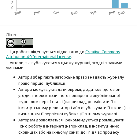
Ліцензія
Ця робота ліцензується відповідно до
Creative Commons
Attribution 4.0 International License
.
Автори, які публікуються у цьому журналі, згодні з такими
умовами:
Автори зберігають авторське право і надають журналу
право першої публі­кації.
Автори можуть укладати окремі, додат­кові договірні
угоди з неексклюзив­ного поширення опублікованої
журналом версії статті (наприклад, розмістити її в
інститутському репозиторії або опубліку­вати її в книзі), з
визнанням її первісної публікації в цьому журналі.
Авторам дозволяється і рекомендується розміщувати
їхню роботу в Інтернеті (наприклад, в інституційних
сховищах або на їхньому сайті) до і під час процесу