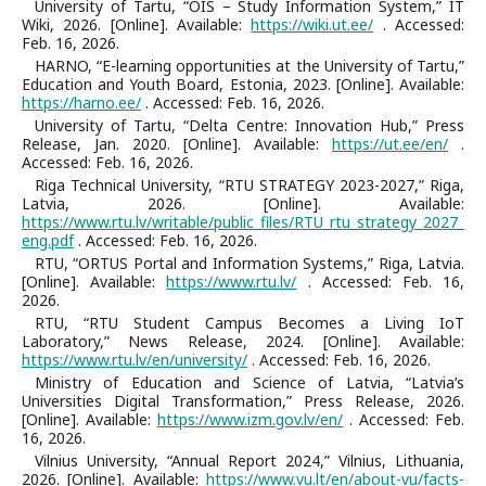
University of Tartu, “ÕIS – Study Information System,” IT
Wiki, 2026. [Online]. Available:
https://wiki.ut.ee/
. Accessed:
Feb. 16, 2026.
HARNO, “E-learning opportunities at the University of Tartu,”
Education and Youth Board, Estonia, 2023. [Online]. Available:
https://harno.ee/
. Accessed: Feb. 16, 2026.
University of Tartu, “Delta Centre: Innovation Hub,” Press
Release, Jan. 2020. [Online]. Available:
https://ut.ee/en/
.
Accessed: Feb. 16, 2026.
Riga Technical University, “RTU STRATEGY 2023-2027,” Riga,
Latvia, 2026. [Online]. Available:
https://www.rtu.lv/writable/public_files/RTU_rtu_strategy_2027_
eng.pdf
. Accessed: Feb. 16, 2026.
RTU, “ORTUS Portal and Information Systems,” Riga, Latvia.
[Online]. Available:
https://www.rtu.lv/
. Accessed: Feb. 16,
2026.
RTU, “RTU Student Campus Becomes a Living IoT
Laboratory,” News Release, 2024. [Online]. Available:
https://www.rtu.lv/en/university/
. Accessed: Feb. 16, 2026.
Ministry of Education and Science of Latvia, “Latvia’s
Universities Digital Transformation,” Press Release, 2026.
[Online]. Available:
https://www.izm.gov.lv/en/
. Accessed: Feb.
16, 2026.
Vilnius University, “Annual Report 2024,” Vilnius, Lithuania,
2026. [Online]. Available:
https://www.vu.lt/en/about-vu/facts-