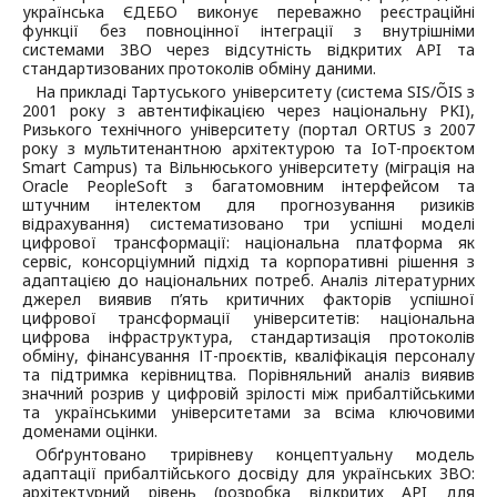
українська ЄДЕБО виконує переважно реєстраційні
функції без повноцінної інтеграції з внутрішніми
системами ЗВО через відсутність відкритих API та
стандартизованих протоколів обміну даними.
На прикладі Тартуського університету (система SIS/ÕIS з
2001 року з автентифікацією через національну PKI),
Ризького технічного університету (портал ORTUS з 2007
року з мультитенантною архітектурою та IoT-проєктом
Smart Campus) та Вільнюського університету (міграція на
Oracle PeopleSoft з багатомовним інтерфейсом та
штучним інтелектом для прогнозування ризиків
відрахування) систематизовано три успішні моделі
цифрової трансформації: національна платформа як
сервіс, консорціумний підхід та корпоративні рішення з
адаптацією до національних потреб. Аналіз літературних
джерел виявив п’ять критичних факторів успішної
цифрової трансформації університетів: національна
цифрова інфраструктура, стандартизація протоколів
обміну, фінансування ІТ-проєктів, кваліфікація персоналу
та підтримка керівництва. Порівняльний аналіз виявив
значний розрив у цифровій зрілості між прибалтійськими
та українськими університетами за всіма ключовими
доменами оцінки.
Обґрунтовано трирівневу концептуальну модель
адаптації прибалтійського досвіду для українських ЗВО:
архітектурний рівень (розробка відкритих API для