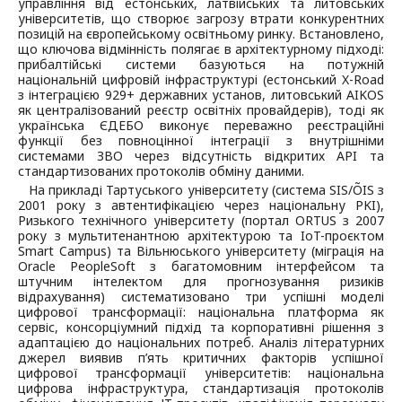
управління від естонських, латвійських та литовських
університетів, що створює загрозу втрати конкурентних
позицій на європейському освітньому ринку. Встановлено,
що ключова відмінність полягає в архітектурному підході:
прибалтійські системи базуються на потужній
національній цифровій інфраструктурі (естонський X-Road
з інтеграцією 929+ державних установ, литовський AIKOS
як централізований реєстр освітніх провайдерів), тоді як
українська ЄДЕБО виконує переважно реєстраційні
функції без повноцінної інтеграції з внутрішніми
системами ЗВО через відсутність відкритих API та
стандартизованих протоколів обміну даними.
На прикладі Тартуського університету (система SIS/ÕIS з
2001 року з автентифікацією через національну PKI),
Ризького технічного університету (портал ORTUS з 2007
року з мультитенантною архітектурою та IoT-проєктом
Smart Campus) та Вільнюського університету (міграція на
Oracle PeopleSoft з багатомовним інтерфейсом та
штучним інтелектом для прогнозування ризиків
відрахування) систематизовано три успішні моделі
цифрової трансформації: національна платформа як
сервіс, консорціумний підхід та корпоративні рішення з
адаптацією до національних потреб. Аналіз літературних
джерел виявив п’ять критичних факторів успішної
цифрової трансформації університетів: національна
цифрова інфраструктура, стандартизація протоколів