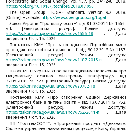
Forecasting and Social Change, vol. 137, pp. 241-248, 2018.
https://doi.org/10.1016/j.techfore.2018.07.056
.
The Open Group, TOGAF Standard, Version 9.2, 2018.
[Online]. Available:
https://www.opengroup.org/togaf
.
Закон України “Про вищу освіту” від 01.07.2014 № 1556-
VII. [Електронний ресурс]. Режим доступу:
https://zakon.rada.gov.ua/laws/show/1556-18
. Дата
звернення: Лют. 15, 2026.
Постанова КМУ “Про затвердження Ліцензійних умов
провадження освітньої діяльності” від 30.12.2015 № 1187.
[Електронний ресурс]. Режим доступу:
https://zakon.rada.gov.ua/laws/show/1187-2015-п
. Дата
звернення: Лют. 15, 2026.
Наказ МОН України «Про затвердження Положення про
Національну освітню електронну платформу,» від
22.05.2018, № 523. [Електронний ресурс]. Режим доступу:
https://zakon.rada.gov.ua/laws/show/z0702-18
. Дата
звернення: Лют. 16, 2026.
Постанова КМУ «Про створення Єдиної державної
електронної бази з питань освіти,» від 13.07.2011 № 752.
[Електронний ресурс]. Режим доступу:
https://zakon.rada.gov.ua/laws/show/752-2011-п
. Дата
звернення: Лют. 15, 2026.
ПП “Політек-СОФТ”, «Програмний продукт «Деканат»:
Система управління навчальним процесом,» Київ, Україна.