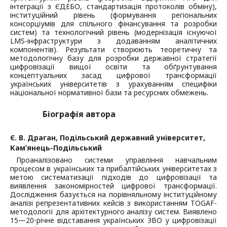
інтеграції з ЄДЕБО, стандартизація протоколів обміну),
інституційний рівень (формування регіональних
консорціумів для спільного фінансування та розробки
систем) та технологічний рівень (модернізація існуючої
LMS-інфраструктури з додаванням аналітичних
компонентів). Результати створюють теоретичну та
методологічну базу для розробки державної стратегії
цифровізації вищої освіти та обґрунтування
концептуальних засад цифрової трансформації
українських університетів з урахуванням специфіки
національної нормативної бази та ресурсних обмежень.
Біографія автора
Є. В. Драган,
Подільський державний університет,
Кам’янець-Подільський
Проаналізовано системи управління навчальним
процесом в українських та прибалтійських університетах з
метою систематизації підходів до цифровізації та
виявлення закономірностей цифрової трансформації.
Дослідження базується на порівняльному інституційному
аналізі репрезентативних кейсів з використанням TOGAF-
методології для архітектурного аналізу систем. Виявлено
15—20-річне відставання українських ЗВО у цифровізації