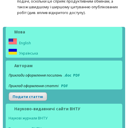
подачі, оскільки це сприяє продуктивним обмінам, а
також швидшому і ширшому цитуванню опубліко­ва­них
робіт (див. вплив відкритого доступу).
Мова
English
Українська
Авторам
Приклади оформлення посилань
.doc
PDF
Приклад оформлення статті
PDF
Подати статтю
Науково-видавничі сайти ВНТУ
Наукові журнали ВНТУ