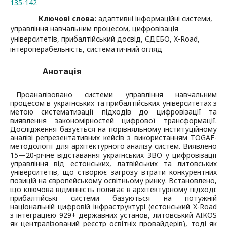
135-142
Ключові слова:
адаптивні інформаційні системи,
управління навчальним процесом, цифровізація
університетів, прибалтійський досвід, ЄДЕБО, X-Road,
інтероперабельність, систематичний огляд
Анотація
Проаналізовано системи управління навчальним
процесом в українських та прибалтійських університетах з
метою систематизації підходів до цифровізації та
виявлення закономірностей цифрової трансформації.
Дослідження базується на порівняльному інституційному
аналізі репрезентативних кейсів з використанням TOGAF-
методології для архітектурного аналізу систем. Виявлено
15—20-річне відставання українських ЗВО у цифровізації
управління від естонських, латвійських та литовських
університетів, що створює загрозу втрати конкурентних
позицій на європейському освітньому ринку. Встановлено,
що ключова відмінність полягає в архітектурному підході:
прибалтійські системи базуються на потужній
національній цифровій інфраструктурі (естонський X-Road
з інтеграцією 929+ державних установ, литовський AIKOS
як централізований реєстр освітніх провайдерів), тоді як