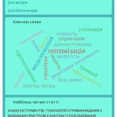
Для авторів
Для бібліотекарів
Ключові слова
утилізація
теплообмін
стійкість
якість
моделювання
управління
ризик
діагностування
оптимізація
реактивна потужність
прогнозування
модель
вологість
структура
трамвай
ефективність
похибка
база даних
нечітка логіка
Найбільш читані статті
АНАЛІЗ ІНСТРУМЕНТІВ І ТЕХНОЛОГІЙ ОТРИМАННЯДАНИХ З
МОБІЛЬНИХ ПРИСТРОЇВ У КОНТЕКСТІ РОЗСЛІДУВАННЯ