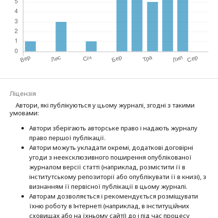
Ліцензія
Автори, які публікуються у цьому журналі, згодні з такими
умовами:
Автори зберігають авторське право і надають журналу
право першої публі­кації.
Автори можуть укладати окремі, додат­кові договірні
угоди з неексклюзив­ного поширення опублікованої
журналом версії статті (наприклад, розмістити її в
інститутському репозиторії або опубліку­вати її в книзі), з
визнанням її первісної публікації в цьому журналі.
Авторам дозволяється і рекомендується розміщувати
їхню роботу в Інтернеті (наприклад, в інституційних
сховищах або на їхньому сайті) до і під час процесу