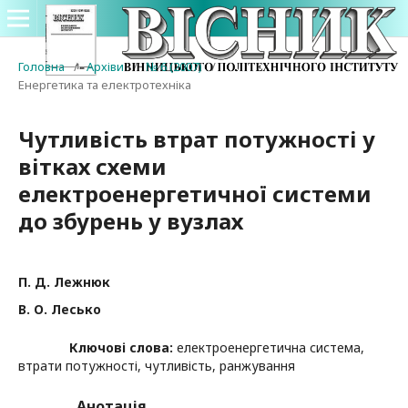
Головна
/
Архіви
/
№ 6 (2007)
/
Енергетика та електротехніка
Чутливість втрат потужності у
вітках схеми
електроенергетичної системи
до збурень у вузлах
П. Д. Лежнюк
В. О. Лесько
Ключові слова:
електроенергетична система,
втрати потужності, чутливість, ранжування
Анотація