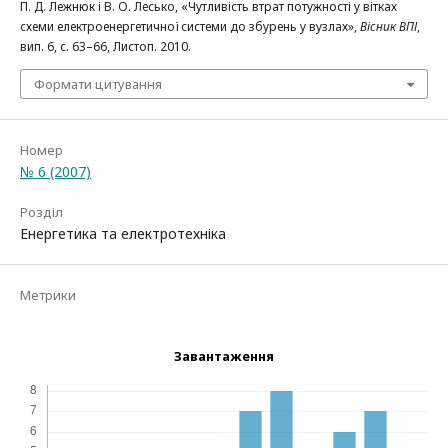
П. Д. Лежнюк і В. О. Лесько, «Чутливість втрат потужності у вітках
схеми електроенергетичної системи до збурень у вузлах»,
Вісник ВПІ
,
вип. 6, с. 63–66, Листоп. 2010.
Формати цитування
Номер
№ 6 (2007)
Розділ
Енергетика та електротехніка
Метрики
Завантаження