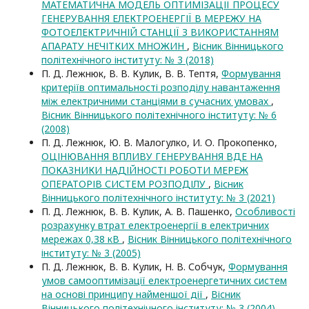
МАТЕМАТИЧНА МОДЕЛЬ ОПТИМІЗАЦІЇ ПРОЦЕСУ
ГЕНЕРУВАННЯ ЕЛЕКТРОЕНЕРГІЇ В МЕРЕЖУ НА
ФОТОЕЛЕКТРИЧНІЙ СТАНЦІЇ З ВИКОРИСТАННЯМ
АПАРАТУ НЕЧІТКИХ МНОЖИН
,
Вісник Вінницького
політехнічного інституту: № 3 (2018)
П. Д. Лежнюк, В. В. Кулик, В. В. Тептя,
Формування
критеріїв оптимальності розподілу навантаження
між електричними станціями в сучасних умовах
,
Вісник Вінницького політехнічного інституту: № 6
(2008)
П. Д. Лежнюк, Ю. В. Малогулко, И. О. Прокопенко,
ОЦІНЮВАННЯ ВПЛИВУ ГЕНЕРУВАННЯ ВДЕ НА
ПОКАЗНИКИ НАДІЙНОСТІ РОБОТИ МЕРЕЖ
ОПЕРАТОРІВ СИСТЕМ РОЗПОДІЛУ
,
Вісник
Вінницького політехнічного інституту: № 3 (2021)
П. Д. Лежнюк, В. В. Кулик, А. В. Пашенко,
Особливості
розрахунку втрат електроенергії в електричних
мережах 0,38 кВ
,
Вісник Вінницького політехнічного
інституту: № 3 (2005)
П. Д. Лежнюк, В. В. Кулик, Н. В. Собчук,
Формування
умов самооптимізації електроенергетичних систем
на основі принципу найменшої дії
,
Вісник
Вінницького політехнічного інституту: № 3 (2004)