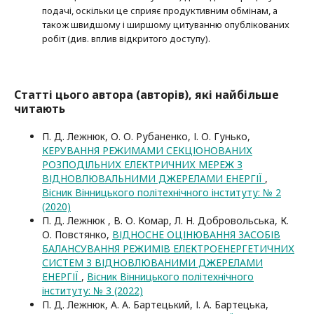
подачі, оскільки це сприяє продуктивним обмінам, а
також швидшому і ширшому цитуванню опубліко­ва­них
робіт (див. вплив відкритого доступу).
Статті цього автора (авторів), які найбільше
читають
П. Д. Лежнюк, О. О. Рубаненко, І. О. Гунько,
КЕРУВАННЯ РЕЖИМАМИ СЕКЦІОНОВАНИХ
РОЗПОДІЛЬНИХ ЕЛЕКТРИЧНИХ МЕРЕЖ З
ВІДНОВЛЮВАЛЬНИМИ ДЖЕРЕЛАМИ ЕНЕРГІЇ
,
Вісник Вінницького політехнічного інституту: № 2
(2020)
П. Д. Лежнюк , В. О. Комар, Л. Н. Добровольська, К.
О. Повстянко,
ВІДНОСНЕ ОЦІНЮВАННЯ ЗАСОБІВ
БАЛАНСУВАННЯ РЕЖИМІВ ЕЛЕКТРОЕНЕРГЕТИЧНИХ
СИСТЕМ З ВІДНОВЛЮВАНИМИ ДЖЕРЕЛАМИ
ЕНЕРГІЇ
,
Вісник Вінницького політехнічного
інституту: № 3 (2022)
П. Д. Лежнюк, А. А. Бартецький, І. А. Бартецька,