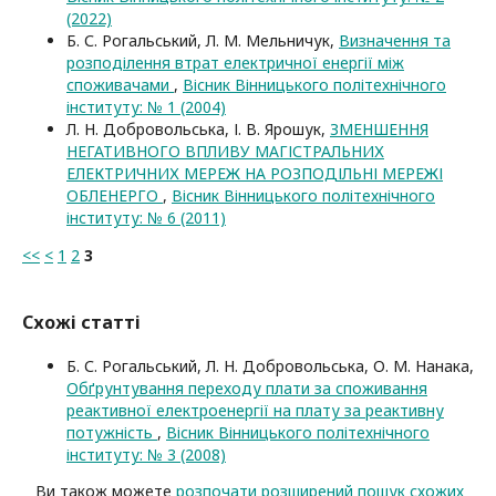
(2022)
Б. С. Рогальський, Л. М. Мельничук,
Визначення та
розподілення втрат електричної енергії між
споживачами
,
Вісник Вінницького політехнічного
інституту: № 1 (2004)
Л. Н. Добровольська, І. В. Ярошук,
ЗМЕНШЕННЯ
НЕГАТИВНОГО ВПЛИВУ МАГІСТРАЛЬНИХ
ЕЛЕКТРИЧНИХ МЕРЕЖ НА РОЗПОДІЛЬНІ МЕРЕЖІ
ОБЛЕНЕРГО
,
Вісник Вінницького політехнічного
інституту: № 6 (2011)
<<
<
1
2
3
Схожі статті
Б. С. Рогальський, Л. Н. Добровольська, О. М. Нанака,
Обґрунтування переходу плати за споживання
реактивної електроенергії на плату за реактивну
потужність
,
Вісник Вінницького політехнічного
інституту: № 3 (2008)
Ви також можете
розпочати розширений пошук схожих