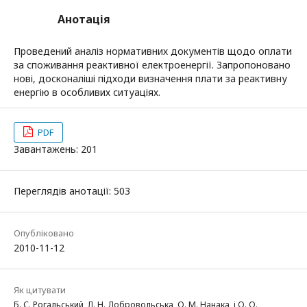
Анотація
Проведений аналіз нормативних документів щодо оплати
за споживання реактивної електроенергії. Запропоновано
нові, досконаліші підходи визначення плати за реактивну
енергію в особливих ситуаціях.
PDF
Завантажень: 201
Переглядів анотації: 503
Опубліковано
2010-11-12
Як цитувати
Б. С. Рогальський, Л. Н. Добровольська, О. М. Нанака, і О. О.