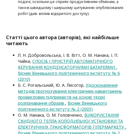
подачі, оскільки це сприяє продуктивним обмінам, а
також швидшому і ширшому цитуванню опубліко­ва­них
робіт (див. вплив відкритого доступу).
Статті цього автора (авторів), які найбільше
читають
Л. Н. Добровольська, І. В. Вітт, О. М. Нанака, І. П.
Чайка,
СПОСІБ І ПРИСТРІЙ АВТОМАТИЧНОГО
КЕРУВАННЯ КОНДЕНСАТОРНИМИ БАТАРЕЯМИ
,
Вісник Вінницького політехнічного інституту: № 6
(2010)
Б. С. Рогальський, Ю. А. Лисогор,
Удосконалення
методів прогнозування електричних навантажень
промислових підприємств на основі теорії
розпізнавання образів
,
Вісник Вінницького
політехнічного інституту: № 2 (2005)
О. М. Нанака, О. М. Головченко,
ВИКОРИСТАННЯ
СКИДНОГО ТЕПЛА ХОЛОДИЛЬНОЇ УСТАНОВКИ ТА
ЕЛЕКТРИЧНИХ ТРАНСФОРМАТОРІВ ГІПЕРМАРКЕТУ
,
Вісник Вінницького політехнічного інституту: № 2