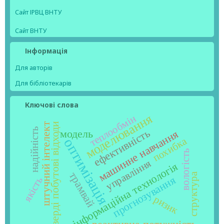
Сайт ІРВЦ ВНТУ
Сайт ВНТУ
Інформація
Для авторів
Для бібліотекарів
Ключові слова
моделювання
теплообмін
тверді побутові відходи
штучний інтелект
надійність
ефективність
модель
машинне навчання
похибка
оптимізація
вологість
управління
інформаційна технологія
трамвай
структура
прогнозування
якість
ризик