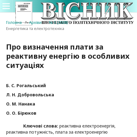
Головна
/
Архіви
/
№ 5 (2008)
/
Енергетика та електротехніка
Про визначення плати за
реактивну енергію в особливих
ситуаціях
Б. С. Рогальський
Л. Н. Добровольська
О. М. Нанака
О. О. Бірюков
Ключові слова:
реактивна електроенергія,
реактивна потужність, плата за електроенергію