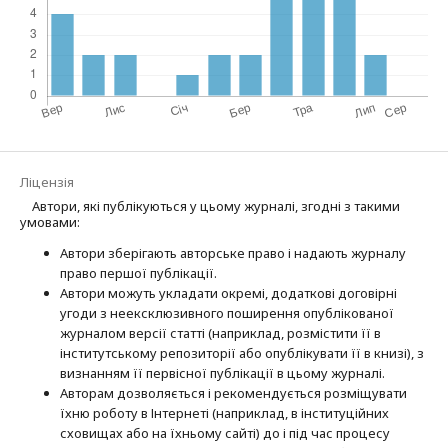
Ліцензія
Автори, які публікуються у цьому журналі, згодні з такими
умовами:
Автори зберігають авторське право і надають журналу
право першої публі­кації.
Автори можуть укладати окремі, додат­кові договірні
угоди з неексклюзив­ного поширення опублікованої
журналом версії статті (наприклад, розмістити її в
інститутському репозиторії або опубліку­вати її в книзі), з
визнанням її первісної публікації в цьому журналі.
Авторам дозволяється і рекомендується розміщувати
їхню роботу в Інтернеті (наприклад, в інституційних
сховищах або на їхньому сайті) до і під час процесу