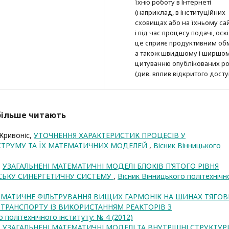
їхню роботу в Інтернеті
(наприклад, в інституційних
сховищах або на їхньому сай
і під час процесу подачі, оск
це сприяє продуктивним об
а також швидшому і ширшо
цитуванню опубліко­ва­них ро
(див. вплив відкритого досту
йбільше читають
. Кривоніс,
УТОЧНЕННЯ ХАРАКТЕРИСТИК ПРОЦЕСІВ У
ТРУМУ ТА ЇХ МАТЕМАТИЧНИХ МОДЕЛЕЙ
,
Вісник Вінницького
,
УЗАГАЛЬНЕНІ МАТЕМАТИЧНІ МОДЕЛІ БЛОКІВ П’ЯТОГО РІВНЯ
ЕТСЬКУ СИНЕРГЕТИЧНУ СИСТЕМУ
,
Вісник Вінницького політехнічн
МАТИЧНЕ ФІЛЬТРУВАННЯ ВИЩИХ ГАРМОНІК НА ШИНАХ ТЯГОВ
ТРАНСПОРТУ ІЗ ВИКОРИСТАННЯМ РЕАКТОРІВ З
о політехнічного інституту: № 4 (2012)
,
УЗАГАЛЬНЕНІ МАТЕМАТИЧНІ МОДЕЛІ ТА ВНУТРІШНІ СТРУКТУР