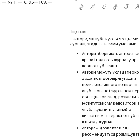
2. — № 1. — С. 95—109. —
Ліцензія
Автори, які публікуються у цьому
журналі, згодні з такими умовами:
Автори зберігають авторськ
право і надають журналу пр
першої публі­кації.
Автори можуть укладати окр
додат­кові договірні угоди з
неексклюзив­ного поширенн
опублікованої журналом вер
статті (наприклад, розмістити
інститутському репозиторії 
опубліку­вати її в книзі), з
визнанням її первісної публі
в цьому журналі.
Авторам дозволяється і
рекомендується розміщува