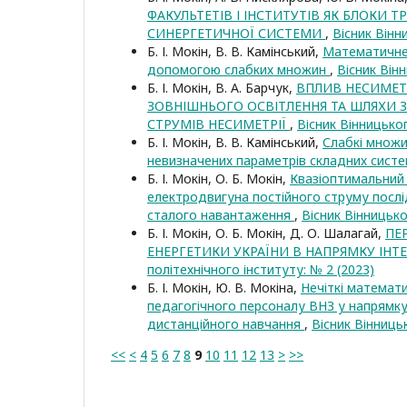
ФАКУЛЬТЕТІВ І ІНСТИТУТІВ ЯК БЛОКИ Т
СИНЕРГЕТИЧНОЇ СИСТЕМИ
,
Вісник Вінн
Б. І. Мокін, В. В. Камінський,
Математичне
допомогою слабких множин
,
Вісник Він
Б. І. Мокін, В. А. Барчук,
ВПЛИВ НЕСИМЕТ
ЗОВНІШНЬОГО ОСВІТЛЕННЯ ТА ШЛЯХИ 
СТРУМІВ НЕСИМЕТРІЇ
,
Вісник Вінницьког
Б. І. Мокін, В. В. Камінський,
Слабкі множи
невизначених параметрів складних сист
Б. І. Мокін, О. Б. Мокін,
Квазіоптимальний 
електродвигуна постійного струму посл
сталого навантаження
,
Вісник Вінницько
Б. І. Мокін, О. Б. Мокін, Д. О. Шалагай,
ПЕ
ЕНЕРГЕТИКИ УКРАЇНИ В НАПРЯМКУ ІНТ
політехнічного інституту: № 2 (2023)
Б. І. Мокін, Ю. В. Мокіна,
Нечіткі математи
педагогічного персоналу ВНЗ у напрямку
дистанційного навчання
,
Вісник Вінниць
<<
<
4
5
6
7
8
9
10
11
12
13
>
>>