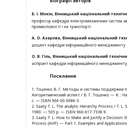
Біографії авторів
Б. І. Мокін,
Вінницький національний технічн
професор кафедри електромеханічних систем ав
промисловості і на транспорті
А. О. Азарова,
Вінницький національний тех
доцент кафедри інформаційного менеджменту
О. В. Гіль,
Вінницький національний технічн
аспірант кафедри інформаційного менеджменту
Посилання
1. Тоценко В. Г. Методы и системы поддержки 
Алгоритмический аспект / В. Г. Тоценко — К. : Н
с. — ISBN 966-00-0086-3.
2. Saaty T. L. The analytic Hierarchy Process / T. L. 
1980. — 505 p. — ISBN 966-617-7338-9.
3. Saaty T. L. How to Make and Justify a Decision: t
Process (AHP) — Part 1. Examples and Applications 