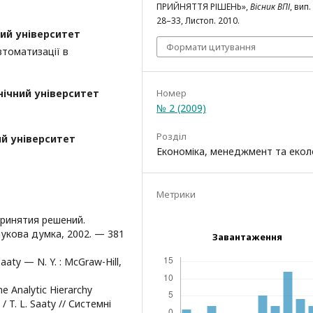
ПРИЙНЯТТЯ РІШЕНЬ»,
Вісник ВПІ
, вип. 
28–33, Листоп. 2010.
ий університет
Формати цитування
томатизації в
нічний університет
Номер
№ 2 (2009)
Розділ
ий університет
Економіка, менеджмент та екол
Метрики
принятия решений.
аукова думка, 2002. — 381
Завантаження
Saaty — N. Y. : McGraw-Hill,
he Analytic Hierarchy
/ T. L. Saaty // Системні