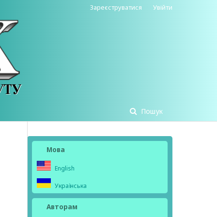
Зареєструватися
Увійти
Пошук
Мова
English
Українська
Авторам