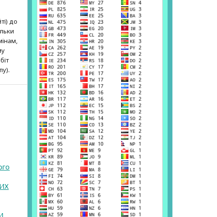
ті) до
ільки
мінам,
му
біт
пу).
ого
ИХ
И