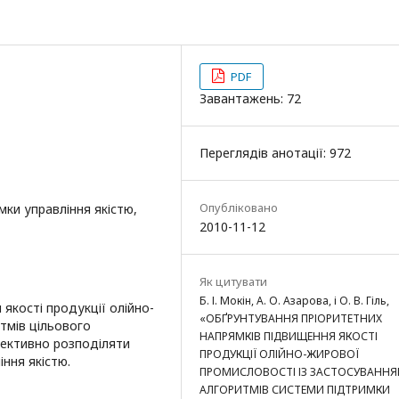
PDF
Завантажень: 72
Переглядів анотації: 972
Опубліковано
мки управління якістю,
2010-11-12
Як цитувати
Б. І. Мокін, А. О. Азарова, і О. В. Гіль,
якості продукції олійно-
«ОБҐРУНТУВАННЯ ПРІОРИТЕТНИХ
тмів цільового
НАПРЯМКІВ ПІДВИЩЕННЯ ЯКОСТІ
ективно розподіляти
ПРОДУКЦІЇ ОЛІЙНО-ЖИРОВОЇ
ння якістю.
ПРОМИСЛОВОСТІ ІЗ ЗАСТОСУВАНН
АЛГОРИТМІВ СИСТЕМИ ПІДТРИМКИ