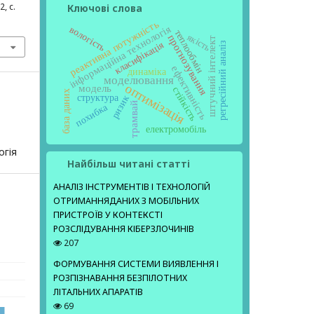
2, с.
Ключові слова
реактивна потужність
інформаційна технологія
вологість
теплообмін
якість
прогнозування
штучний інтелект
класифікація
регресійний аналіз
ефективність
динаміка
моделювання
оптимізація
модель
стійкість
база даних
структура
ризик
трамвай
похибка
електромобіль
огія
Найбільш читані статті
АНАЛІЗ ІНСТРУМЕНТІВ І ТЕХНОЛОГІЙ
ОТРИМАННЯДАНИХ З МОБІЛЬНИХ
ПРИСТРОЇВ У КОНТЕКСТІ
РОЗСЛІДУВАННЯ КІБЕРЗЛОЧИНІВ
207
ФОРМУВАННЯ СИСТЕМИ ВИЯВЛЕННЯ І
РОЗПІЗНАВАННЯ БЕЗПІЛОТНИХ
ЛІТАЛЬНИХ АПАРАТІВ
69