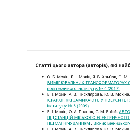
Статті цього автора (авторів), які на
О. Б. Мокін, Б. І. Мокін, Я. В. Хом'юк, О. М
ВИМІРЮВАЛЬНИХ ТРАНСФОРМАТОРАХ С
політехнічного інституту: № 4 (2017)
Б. І. Мокін, А. В. Писклярова, Ю. В. Мокіна
ІЄРАРХІЇ, ЯКІ ЗАМИКАЮТЬ УНІВЕРСИТ
інституту: № 6 (2009)
Б. І. Мокін, О. А. Паянок, С. М. Бабій,
АВТО
ПІДСТАНЦІЙ МІСЬКОГО ЕЛЕКТРИЧНОГО 
ПІДМАГНІЧУВАННЯМ
,
Вісник Вінницьког
Б. І. Мокін, А. В. Писклярова, Ю. В. Мокіна