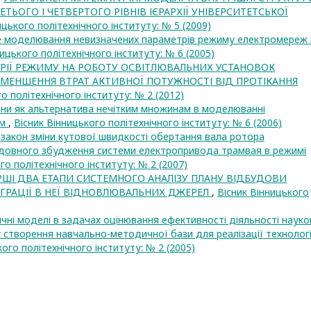
РЕТЬОГО І ЧЕТВЕРТОГО РІВНІВ ІЄРАРХІЇ УНІВЕРСИТЕТСЬКОЇ
ицького політехнічного інституту: № 5 (2009)
 моделювання невизначених параметрів режиму електромереж 
ницького політехнічного інституту: № 6 (2005)
РІЇ РЕЖИМУ НА РОБОТУ ОСВІТЛЮВАЛЬНИХ УСТАНОВОК
ЗМЕНШЕННЯ ВТРАТ АКТИВНОЇ ПОТУЖНОСТІ ВІД ПРОТІКАННЯ
о політехнічного інституту: № 2 (2012)
ни як альтернатива нечітким множинам в моделюванні
ем
,
Вісник Вінницького політехнічного інституту: № 6 (2006)
закон зміни кутової швидкості обертання вала ротора
ідовного збудження системи електропривода трамвая в режимі
го політехнічного інституту: № 2 (2007)
РШІ ДВА ЕТАПИ СИСТЕМНОГО АНАЛІЗУ ПЛАНУ ВІДБУДОВИ
ЕГРАЦІЇ В НЕЇ ВІДНОВЛЮВАЛЬНИХ ДЖЕРЕЛ
,
Вісник Вінницького
чні моделі в задачах оцінювання ефективності діяльності науко
 створення навчально-методичної бази для реалізації технологі
кого політехнічного інституту: № 2 (2005)