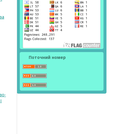
зa
Поточний номер
во-
ї