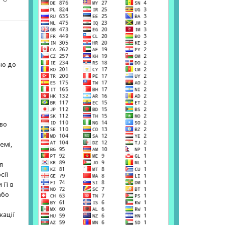
но до
е
аво
емі,
я
сії
 її в
або
кації