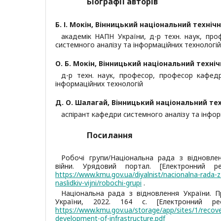
Біографії авторів
Б. І. Мокін,
Вінницький національний технічн
академік НАПН України, д-р техн. наук, пр
системного аналізу та інформаційних технологій
О. Б. Мокін,
Вінницький національний техніч
д-р техн. наук, професор, професор кафед
інформаційних технологій
Д. О. Шалагай,
Вінницький національний тех
аспірант кафедри системного аналізу та інфор
Посилання
Робочі групи/Національна рада з відновлен
війни. Урядовий портал. [Електронний р
https://www.kmu.gov.ua/diyalnist/nacionalna-rada-z-
naslidkiv-vijni/robochi-grupi
.
Національна рада з відновлення України. 
України, 2022. 164 с. [Електронний ре
https://www.kmu.gov.ua/storage/app/sites/1/recove
development-of-infrastructure.pdf