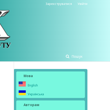
Зареєструватися
Увійти
Пошук
Мова
English
Українська
Авторам