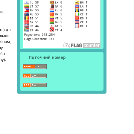
ти
ті) до
ільки
мінам,
му
біт
Поточний номер
пу).