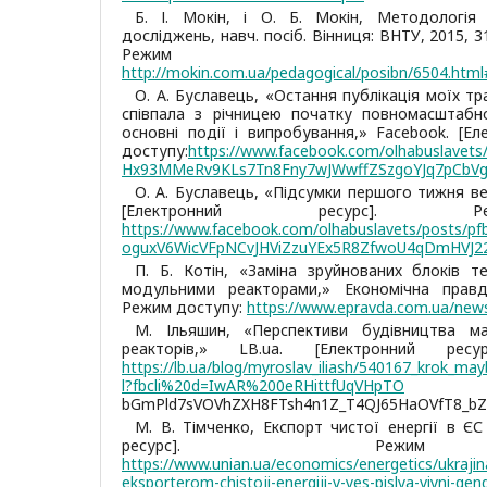
Б. І. Мокін, і О. Б. Мокін, Методологія 
досліджень, навч. посіб. Вінниця: ВНТУ, 2015, 3
Режим дос
http://mokin.com.ua/pedagogical/posibn/6504.ht
О. А. Буславець, «Остання публікація моїх тр
співпала з річницею початку повномасштабно
основні події і випробування,» Facebook. [Ел
доступу:
https://www.facebook.com/olhabuslavet
Hx93MMeRv9KLs7Tn8Fny7wJWwffZSzgoYJq7pCbV
О. А. Буславець, «Підсумки першого тижня ве
[Електронний ресурс]. Р
https://www.facebook.com/olhabuslavets/posts/p
oguxV6WicVFpNCvJHViZzuYEx5R8ZfwoU4qDmHVJ2
П. Б. Котін, «Заміна зруйнованих блоків т
модульними реакторами,» Економічна правда
Режим доступу:
https://www.epravda.com.ua/new
М. Ільяшин, «Перспективи будівництва м
реакторів,» LB.ua. [Електронний рес
https://lb.ua/blog/myroslav_iliash/540167_krok_may
l?fbcli%20d=IwAR%200eRHittfUqVHpTO
bGmPld7sVOVhZXH8FTsh4n1Z_T4QJ65HaOVfT8_bZo
М. В. Тімченко, Експорт чистої енергії в ЄС 
ресурс]. Режим
https://www.unian.ua/economics/energetics/ukraji
eksporterom-chistoji-energiji-v-yes-pislya-viyni-gen