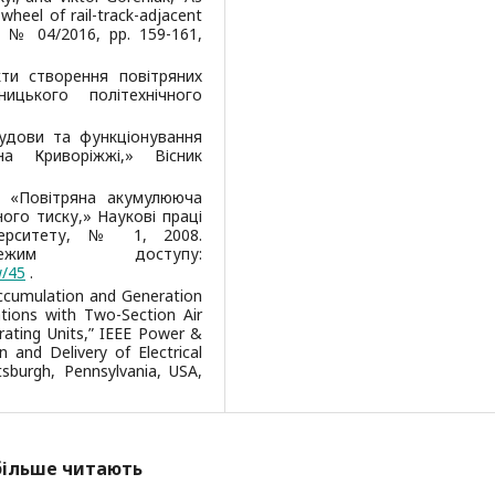
wheel of rail-track-adjacent
ny, № 04/2016, pp. 159-161,
екти створення повітряних
ицького політехнічного
обудови та функціонування
на Криворіжжі,» Вісник
й, «Повітряна акумулююча
ого тиску,» Наукові праці
іверситету, № 1, 2008.
ежим доступу:
w/45
.
“Accumulation and Generation
tions with Two-Section Air
ating Units,” IEEE Power &
 and Delivery of Electrical
tsburgh, Pennsylvania, USA,
йбільше читають