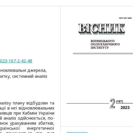
2023-167-2-42-48
ідновлювальні джерела,
итку, системний аналіз
алізу плану відбудови та
ації в неї відновлювальних
івців при Кабміні України
 аналіз здійснюється, по-
нок урахуванням збитків,
аїнської енергетичної