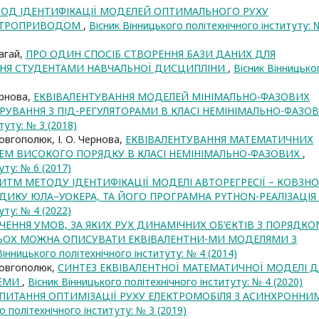
ОД ІДЕНТИФІКАЦІЇ МОДЕЛЕЙ ОПТИМАЛЬНОГО РУХУ
ЕКТРОПРИВОДОМ
,
Вісник Вінницького політехнічного інституту: 
лагай,
ПРО ОДИН СПОСІБ СТВОРЕННЯ БАЗИ ДАНИХ ДЛЯ
ННЯ СТУДЕНТАМИ НАВЧАЛЬНОЇ ДИСЦИПЛІНИ
,
Вісник Вінницько
Чернова,
ЕКВІВАЛЕНТУВАННЯ МОДЕЛЕЙ МІНІМАЛЬНО-ФАЗОВИХ
УВАННЯ З ПІД-РЕГУЛЯТОРАМИ В КЛАСІ НЕМІНІМАЛЬНО-ФАЗО
туту: № 3 (2018)
. Довгополюк, І. О. Чернова,
ЕКВІВАЛЕНТУВАННЯ МАТЕМАТИЧНИХ
ЕМ ВИСОКОГО ПОРЯДКУ В КЛАСІ НЕМІНІМАЛЬНО-ФАЗОВИХ
,
уту: № 6 (2017)
ИТМ МЕТОДУ ІДЕНТИФІКАЦІЇ МОДЕЛІ АВТОРЕГРЕСІЇ – КОВЗН
ДИКУ ЮЛА–УОКЕРА, ТА ЙОГО ПРОГРАМНА PYTHON-РЕАЛІЗАЦІЯ
уту: № 4 (2022)
ЧЕННЯ УМОВ, ЗА ЯКИХ РУХ ДИНАМІЧНИХ ОБ’ЄКТІВ З ПОРЯДКО
ОХ МОЖНА ОПИСУВАТИ ЕКВІВАЛЕНТНИ-МИ МОДЕЛЯМИ З
Вінницького політехнічного інституту: № 4 (2014)
. Довгополюк,
СИНТЕЗ ЕКВІВАЛЕНТНОЇ МАТЕМАТИЧНОЇ МОДЕЛІ Д
ТЕМИ
,
Вісник Вінницького політехнічного інституту: № 4 (2020)
ПИТАННЯ ОПТИМІЗАЦІЇ РУХУ ЕЛЕКТРОМОБІЛЯ З АСИНХРОННИ
о політехнічного інституту: № 3 (2019)