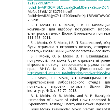
12182799.html?
fbclid=IwAR13CMJBLOLwaJg2caMDersxaSuxwDCN
MpNo93Ydk12182799.html?
fbclid=IwAR2fcJyX7k14S7O3muPmXpTBPAi0ToW
7-SP4c .
Б. І. Мокін, О. Б. Мокін, і В. П. Базалицьк
комплекси для відбору потужності вітрови
електропотягами,» Вісник Вінницького політехн
111-113, 2011.
Б. І. Мокін, О. Б. Мокін, і В. П. Базалицький, 
бути отримана з вітрового потоку, створюва
потягу,» Вісник Вінницького політехнічного інстит
Б. І. Мокін, О. Б. Мокін, В. П. Базалицький,
потужності, яка може бути отримана вітроен
вітрового потоку, створюваного рухом заліз
праці ВНТУ, № 2, 2013. [Електронний ре
https://praci.vntu.edu.ua/index.php/praci/article/vie
Б. І. Мокін, О. Б. Мокін, В. П. Базалицький, і 
характеристики лабораторного стенда дл
потенціалу вітрових потоків,» Вісник Він
інституту, № 3, с. 87-70, 2013.
B. I. Mokin, O. B. Mokin, and V. P. Bazalyts
Estimation of Power of Wind Flow Generated b
Experimental Testing,” Energy and Power Engineering
Boris Mokin, Oleksander Mokin, Vadym Bazalytsky