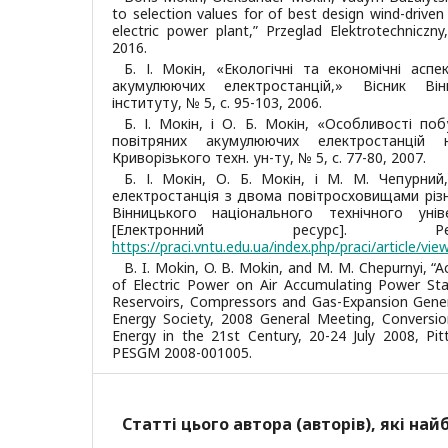
to selection values for of best design wind-driven 
electric power plant,” Przeglad Elektrotechnicz
2016.
Б. І. Мокін, «Екологічні та економічні асп
акумулюючих електростанцій,» Вісник Вінн
інституту, № 5, с. 95-103, 2006.
Б. І. Мокін, і О. Б. Мокін, «Особливості п
повітряних акумулюючих електростанцій 
Криворізького техн. ун-ту, № 5, с. 77-80, 2007.
Б. І. Мокін, О. Б. Мокін, і М. М. Чепурни
електростанція з двома повітросховищами різн
Вінницького національного технічного ун
[Електронний ресурс]. Р
https://praci.vntu.edu.ua/index.php/praci/article/vie
B. I. Mokin, O. B. Mokin, and M. M. Chepurnyi, 
of Electric Power on Air Accumulating Power Sta
Reservoirs, Compressors and Gas-Expansion Gener
Energy Society, 2008 General Meeting, Conversion
Energy in the 21st Century, 20-24 July 2008, Pit
PESGM 2008-001005.
Статті цього автора (авторів), які на