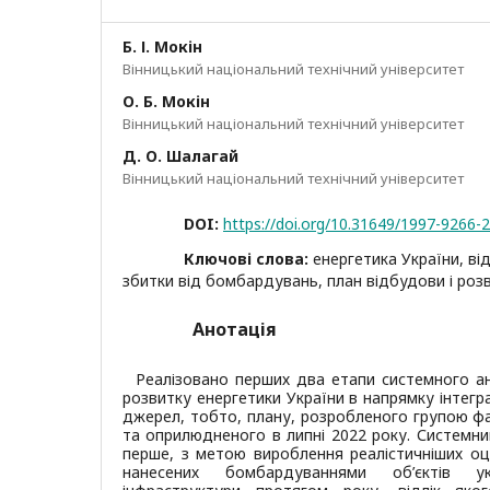
Б. І. Мокін
Вінницький національний технічний університет
О. Б. Мокін
Вінницький національний технічний університет
Д. О. Шалагай
Вінницький національний технічний університет
DOI:
https://doi.org/10.31649/1997-9266-
Ключові слова:
енергетика України, в
збитки від бомбардувань, план відбудови і розв
Анотація
Реалізовано перших два етапи системного ан
розвитку енергетики України в напрямку інтегр
джерел, тобто, плану, розробленого групою фах
та оприлюдненого в липні 2022 року. Системний
перше, з метою вироблення реалістичніших оці
нанесених бомбардуваннями об’єктів укр