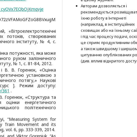
Авторам дозволяється і
_cyOVx7EQbOjKmqvje
рекомендується розміщува
їхню роботу в Інтернеті
OO72zVFAMoGFZoG8BVxugM
(наприклад, в інституційних
сховищах або на їхньому сай
ий, «Вітроелектротехнічні
х потоків, створюваних
і під час процесу подачі, оск
ічного інституту, № 4, с.
це сприяє продуктивним об
а також швидшому і ширшо
«Оцінка потужності, яка може
цитуванню опубліко­ва­них ро
ного рухом залізничного
(див. вплив відкритого досту
уту, № 1, с. 81-84, 2012.
 і В. В. Горенюк, «Оцінка
ергетичною установкою з
ничного потягу,» Наукові
сурс ]. Режим доступу:
w/361
.
В. В. Горенюк, «Структура та
я оцінки енергетичного
ницького політехнічного
kyi, “Measuring System for
y Train Movement and its
, vol. 6, pp. 333-339, 2014.
i, and Viktor Goreniuk, “As