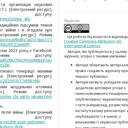
та організація наукових
17 с. [Електронний ресурс].
тупу:
ml#.WODckWe_4fU
.
Ліцензія
адиційних підсумків тижня
ї війни і я згадала про
ектронний ресурс]. Режим
Ця робота ліцензується відповід
s/posts/pfbid0jCwzcCNaLCCS
Creative Commons Attribution 4.0
gNKz9ttZGwWPl
.
International License
.
сни 2023 року,» Facebook.
Автори, які публікуються у цьому
ежим доступу:
журналі, згодні з такими умовами:
fbid02MU7n6QhSiJtR68E81eu
2GZkl
.
Автори зберігають авторськ
право і надають журналу пр
еплової генерації малими
. [Електронний ресурс].
першої публі­кації.
s/2023/03/17/698168/
.
Автори можуть укладати окр
алих модульних атомних
додат­кові договірні угоди з
урс]. Режим доступу:
неексклюзив­ного поширенн
butnie_chi_varto_ukraini.htm
опублікованої журналом вер
статті (наприклад, розмістити
 .
інститутському репозиторії 
після війни. [Електронний
опубліку­вати її в книзі), з
 доступу:
na-mozhe-stati-golovnim-
визнанням її первісної публі
direktor-dtek-
в цьому журналі.