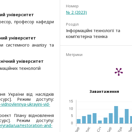
Номер
№ 2 (2023)
ий університет
офесор, професор кафедри
Розділ
Інформаційні технології та
комп'ютерна техніка
ний університет
ри системного аналізу та
Метрики
нічний університет
маційних технологій
Завантаження
ня України від наслідків
есурс]. Режим доступу:
vidnovlennya-ukrayini-vid-
Проект Плану відновлення
сурс]. Режим доступу:
ryrada/ua/restoration-and-