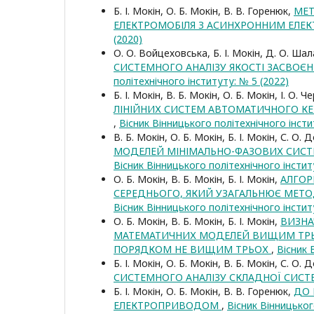
Б. І. Мокін, О. Б. Мокін, В. В. Горенюк,
МЕТ
ЕЛЕКТРОМОБІЛЯ З АСИНХРОННИМ ЕЛ
(2020)
О. О. Войцеховська, Б. І. Мокін, Д. О. Ша
СИСТЕМНОГО АНАЛІЗУ ЯКОСТІ ЗАСВОЄ
політехнічного інституту: № 5 (2022)
Б. І. Мокін, В. Б. Мокін, О. Б. Мокін, І. О. 
ЛІНІЙНИХ СИСТЕМ АВТОМАТИЧНОГО КЕР
,
Вісник Вінницького політехнічного інсти
В. Б. Мокін, О. Б. Мокін, Б. І. Мокін, С. О
МОДЕЛЕЙ МІНІМАЛЬНО-ФАЗОВИХ СИСТ
Вісник Вінницького політехнічного інстит
О. Б. Мокін, В. Б. Мокін, Б. І. Мокін,
АЛГОР
СЕРЕДНЬОГО, ЯКИЙ УЗАГАЛЬНЮЄ МЕТО
Вісник Вінницького політехнічного інстит
О. Б. Мокін, В. Б. Мокін, Б. І. Мокін,
ВИЗНА
МАТЕМАТИЧНИХ МОДЕЛЕЙ ВИЩИМ ТРЬ
ПОРЯДКОМ НЕ ВИЩИМ ТРЬОХ
,
Вісник 
Б. І. Мокін, О. Б. Мокін, В. Б. Мокін, С. О
СИСТЕМНОГО АНАЛІЗУ СКЛАДНОЇ СИС
Б. І. Мокін, О. Б. Мокін, В. В. Горенюк,
ДО 
ЕЛЕКТРОПРИВОДОМ
,
Вісник Вінницьког