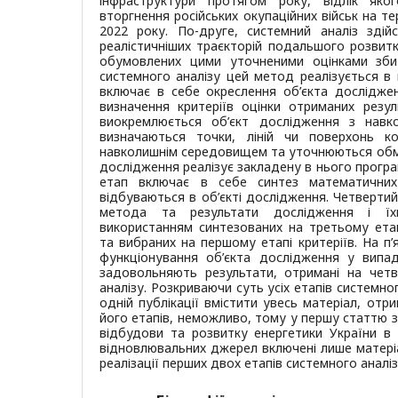
інфраструктури протягом року, відлік яко
вторгнення російських окупаційних військ на т
2022 року. По-друге, системний аналіз здій
реалістичніших траєкторій подальшого розвитк
обумовлених цими уточненими оцінками збитк
системного аналізу цей метод реалізується в 
включає в себе окреслення об’єкта дослідже
визначення критеріїв оцінки отриманих резул
виокремлюється об’єкт дослідження з навк
визначаються точки, ліній чи поверхонь к
навколишнім середовищем та уточнюються обмеж
дослідження реалізує закладену в нього програ
етап включає в себе синтез математични
відбуваються в об’єкті дослідження. Четвертий
метода та результати дослідження і їх
використанням синтезованих на третьому ета
та вибраних на першому етапі критеріїв. На п’
функціонування об’єкта дослідження у випад
задовольняють результати, отримані на четв
аналізу. Розкриваючи суть усіх етапів системно
одній публікації вмістити увесь матеріал, отр
його етапів, неможливо, тому у першу статтю з
відбудови та розвитку енергетики України в н
відновлювальних джерел включені лише матеріа
реалізації перших двох етапів системного аналіз