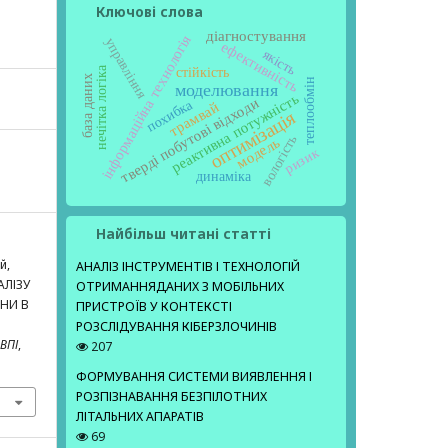
Ключові слова
діагностування
інформаційна технологія
управління
ефективність
якість
нечітка логіка
стійкість
база даних
теплообмін
моделювання
реактивна потужність
тверді побутові відходи
похибка
трамвай
оптимізація
вологість
модель
ризик
динаміка
Найбільш читані статті
й,
АНАЛІЗ ІНСТРУМЕНТІВ І ТЕХНОЛОГІЙ
АЛІЗУ
ОТРИМАННЯДАНИХ З МОБІЛЬНИХ
ЇНИ В
ПРИСТРОЇВ У КОНТЕКСТІ
РОЗСЛІДУВАННЯ КІБЕРЗЛОЧИНІВ
 ВПІ
,
207
ФОРМУВАННЯ СИСТЕМИ ВИЯВЛЕННЯ І
РОЗПІЗНАВАННЯ БЕЗПІЛОТНИХ
ЛІТАЛЬНИХ АПАРАТІВ
69