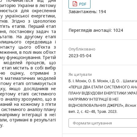
го починається від дня
PDF
ериторію України в лютому
снюється для окреслення
Завантажень: 194
у української енергетики,
ів. Згідно з ідеологією
п’ять етапів. Перший етап
Переглядів анотації: 1024
ння, постановку задач та
ьтатів. На другому етапі
олишнього середовища і
онтакту цього об’єкта з
Опубліковано
ення, в полі яких об’єкт
2023-05-04
му функціонування. Третій
х моделей процесів, що
 етап містить в собі вибір
ню оцінку, отримані з
Як цитувати
пі математичних моделей
Б. І. Мокін, О. Б. Мокін, і Д. О. . Шалага
ятому етапі оптимізується
«ПЕРШІ ДВА ЕТАПИ СИСТЕМНОГО АН
ку, якщо дослідників не
ПЛАНУ ВІДБУДОВИ ЕНЕРГЕТИКИ УКРА
ертому етапі системного
го аналізу зрозуміло, що в
НАПРЯМКУ ІНТЕГРАЦІЇ В НЕЇ
иманий на кожному з п’яти
ВІДНОВЛЮВАЛЬНИХ ДЖЕРЕЛ»,
Вісник
 системного аналізу плану
вип. 2, с. 42–48, Трав. 2023.
апрямку інтеграції в неї
ли, отримані в результаті
Формати цитування
у.