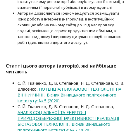
інститутському репозиторії або опубліку­вати її в книзі), з
визнанням її первісної публікації в цьому журналі.
Авторам дозволяється і рекомендується розміщувати
їхню роботу в Інтернеті (наприклад, в інституційних
сховищах або на їхньому сайті) до і під час процесу
подачі, оскільки це сприяє продуктивним обмінам, а
також швидшому і ширшому цитуванню опубліко­ва­них
робіт (див. вплив відкритого доступу).
Статті цього автора (авторів), які найбільше
читають
С. Й. Ткаченко, Д. В. Степанов, Н. Д. Степанова, О. В.
Власенко,
ПОТЕНЦІАЛ БІОГАЗОВОЇ ТЕХНОЛОГІЇ НА
ВІННИЧЧИНІ
,
Вісник Вінницького політехнічного
інституту: № 5 (2020)
С. Й. Ткаченко, Д. В. Степанов, Н. Д. Степанова,
АНАЛІЗ СОЦІАЛЬНОЇ ТА ЕНЕРГО- І
ПРИРОДОЗБЕРЕЖНОЇ ЕФЕКТИВНОСТІ РЕАЛІЗАЦІЇ
БІОГАЗОВОЇ ТЕХНОЛОГІЇ
,
Вісник Вінницького
політехнічного інституту: № 2 (2020)