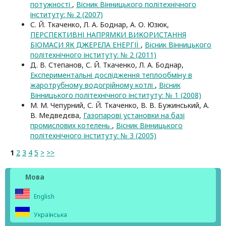
потужності
,
Вісник Вінницького політехнічного
інституту: № 2 (2007)
С. Й. Ткаченко, Л. А. Боднар, А. О. Юзюк,
ПЕРСПЕКТИВНІ НАПРЯМКИ ВИКОРИСТАННЯ
БІОМАСИ ЯК ДЖЕРЕЛА ЕНЕРГІЇ
,
Вісник Вінницького
політехнічного інституту: № 2 (2011)
Д. В. Степанов, С. Й. Ткаченко, Л. А. Боднар,
Експериментальні дослідження теплообміну в
жаротрубному водогрійному котлі
,
Вісник
Вінницького політехнічного інституту: № 1 (2008)
М. М. Чепурний, С. Й. Ткаченко, В. В. Бужинський, А.
В. Медведєва,
Газопарові установки на базі
промислових котелень
,
Вісник Вінницького
політехнічного інституту: № 3 (2005)
1
2
3
4
5
>
>>
Мова
English
Українська