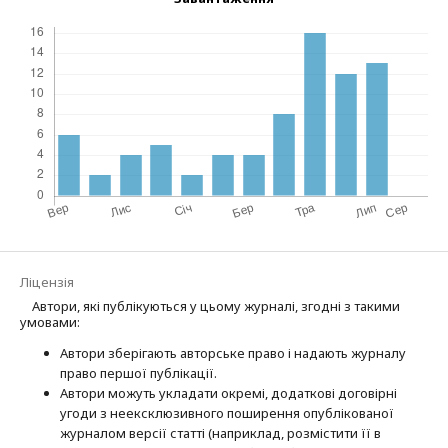
Ліцензія
Автори, які публікуються у цьому журналі, згодні з такими
умовами:
Автори зберігають авторське право і надають журналу
право першої публі­кації.
Автори можуть укладати окремі, додат­кові договірні
угоди з неексклюзив­ного поширення опублікованої
журналом версії статті (наприклад, розмістити її в