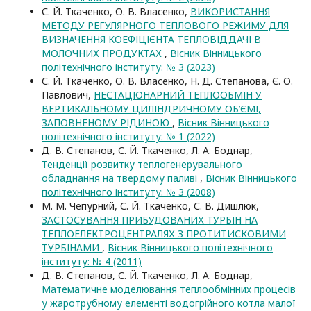
С. Й. Ткаченко, О. В. Власенко,
ВИКОРИСТАННЯ
МЕТОДУ РЕГУЛЯРНОГО ТЕПЛОВОГО РЕЖИМУ ДЛЯ
ВИЗНАЧЕННЯ КОЕФІЦІЄНТА ТЕПЛОВІДДАЧІ В
МОЛОЧНИХ ПРОДУКТАХ
,
Вісник Вінницького
політехнічного інституту: № 3 (2023)
С. Й. Ткаченко, О. В. Власенко, Н. Д. Степанова, Є. О.
Павлович,
НЕСТАЦІОНАРНИЙ ТЕПЛООБМІН У
ВЕРТИКАЛЬНОМУ ЦИЛІНДРИЧНОМУ ОБ’ЄМІ,
ЗАПОВНЕНОМУ РІДИНОЮ
,
Вісник Вінницького
політехнічного інституту: № 1 (2022)
Д. В. Степанов, С. Й. Ткаченко, Л. А. Боднар,
Тенденції розвитку теплогенерувального
обладнання на твердому паливі
,
Вісник Вінницького
політехнічного інституту: № 3 (2008)
М. М. Чепурний, С. Й. Ткаченко, С. В. Дишлюк,
ЗАСТОСУВАННЯ ПРИБУДОВАНИХ ТУРБІН НА
ТЕПЛОЕЛЕКТРОЦЕНТРАЛЯХ З ПРОТИТИСКОВИМИ
ТУРБІНАМИ
,
Вісник Вінницького політехнічного
інституту: № 4 (2011)
Д. В. Степанов, С. Й. Ткаченко, Л. А. Боднар,
Математичне моделювання теплообмінних процесів
у жаротрубному елементі водогрійного котла малої