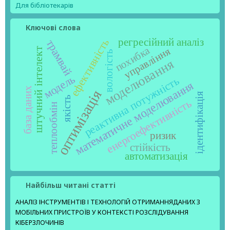
Для бібліотекарів
Ключові слова
регресійний аналіз
ефективність
трамвай
похибка
управління
штучний інтелект
вологість
моделювання
модель
реактивна потужність
математичне моделювання
база даних
оптимізація
ідентифікація
якість
енергоефективність
теплообмін
ризик
стійкість
автоматизація
Найбільш читані статті
АНАЛІЗ ІНСТРУМЕНТІВ І ТЕХНОЛОГІЙ ОТРИМАННЯДАНИХ З
МОБІЛЬНИХ ПРИСТРОЇВ У КОНТЕКСТІ РОЗСЛІДУВАННЯ
КІБЕРЗЛОЧИНІВ