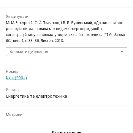
Як цитувати
М. М. Чепурний, С. Й. Ткаченко, і В. В. Бужинський, «До питання про
розподіл витрат палива між видами енергопродукції в
когенераційних установках, утворених на базі котелень і ГТУ»,
Вісник
ВПІ
, вип. 4, с. 33–36, Листоп. 2010.
Формати цитування
Номер
№ 4 (2004)
Розділ
Енергетика та електротехніка
Метрики
Завантаження