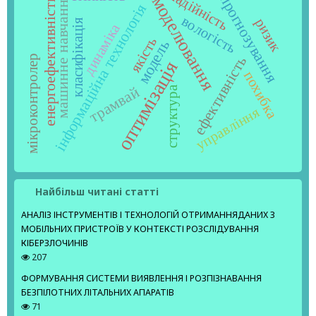
надійність
прогнозування
машинне навчання
моделювання
енергоефективність
інформаційна технологія
вологість
ризик
класифікація
динаміка
якість
модель
ефективність
мікроконтролер
оптимізація
похибка
трамвай
структура
управління
Найбільш читані статті
АНАЛІЗ ІНСТРУМЕНТІВ І ТЕХНОЛОГІЙ ОТРИМАННЯДАНИХ З
МОБІЛЬНИХ ПРИСТРОЇВ У КОНТЕКСТІ РОЗСЛІДУВАННЯ
КІБЕРЗЛОЧИНІВ
207
ФОРМУВАННЯ СИСТЕМИ ВИЯВЛЕННЯ І РОЗПІЗНАВАННЯ
БЕЗПІЛОТНИХ ЛІТАЛЬНИХ АПАРАТІВ
71