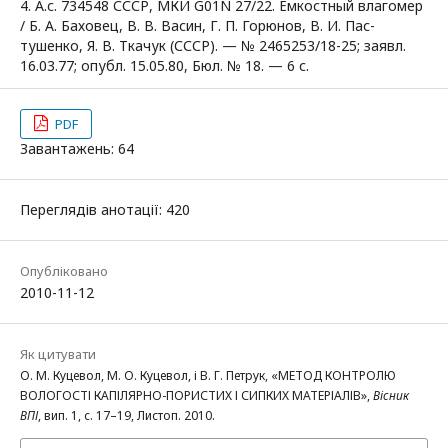
4. А.с. 734548 СССР, МКИ G01N 27/22. Ёмкостный влагомер
/ Б. А. Баховец, В. В. Васин, Г. П. Горюнов, В. И. Пас-
тушенко, Я. В. Ткачук (СССР). — № 2465253/18-25; заявл.
16.03.77; опубл. 15.05.80, Бюл. № 18. — 6 с.
PDF
Завантажень: 64
Переглядів анотації: 420
Опубліковано
2010-11-12
Як цитувати
О. М. Куцевол, М. О. Куцевол, і В. Г. Петрук, «МЕТОД КОНТРОЛЮ
ВОЛОГОСТІ КАПІЛЯРНО-ПОРИСТИХ І СИПКИХ МАТЕРІАЛІВ»,
Вісник
ВПІ
, вип. 1, с. 17–19, Листоп. 2010.