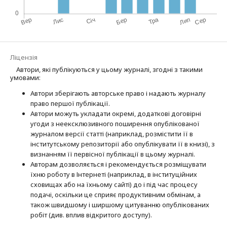
Ліцензія
Автори, які публікуються у цьому журналі, згодні з такими
умовами:
Автори зберігають авторське право і надають журналу
право першої публі­кації.
Автори можуть укладати окремі, додат­кові договірні
угоди з неексклюзив­ного поширення опублікованої
журналом версії статті (наприклад, розмістити її в
інститутському репозиторії або опубліку­вати її в книзі), з
визнанням її первісної публікації в цьому журналі.
Авторам дозволяється і рекомендується розміщувати
їхню роботу в Інтернеті (наприклад, в інституційних
сховищах або на їхньому сайті) до і під час процесу
подачі, оскільки це сприяє продуктивним обмінам, а
також швидшому і ширшому цитуванню опубліко­ва­них
робіт (див. вплив відкритого доступу).