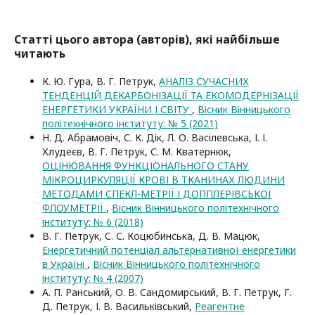
Статті цього автора (авторів), які найбільше
читають
К. Ю. Гура, В. Г. Петрук,
АНАЛІЗ СУЧАСНИХ
ТЕНДЕНЦІЙ ДЕКАРБОНІЗАЦІЇ ТА ЕКОМОДЕРНІЗАЦІЇ
ЕНЕРГЕТИКИ УКРАЇНИ І СВІТУ
,
Вісник Вінницького
політехнічного інституту: № 5 (2021)
Н. Д. Абрамовіч, С. К. Дік, Л. О. Васілевська, І. І.
Хлудеєв, В. Г. Петрук, С. М. Кватернюк,
ОЦІНЮВАННЯ ФУНКЦІОНАЛЬНОГО СТАНУ
МІКРОЦИРКУЛЯЦІЇ КРОВІ В ТКАНИНАХ ЛЮДИНИ
МЕТОДАМИ СПЕКЛ-МЕТРІЇ І ДОППЛЕРІВСЬКОЇ
ФЛОУМЕТРІЇ
,
Вісник Вінницького політехнічного
інституту: № 6 (2018)
В. Г. Петрук, С. С. Коцюбинська, Д. В. Мацюк,
Енергетичний потенціал альтернативної енергетики
в Україні
,
Вісник Вінницького політехнічного
інституту: № 4 (2007)
А. П. Ранський, О. В. Сандомирський, В. Г. Петрук, Г.
Д. Петрук, І. В. Васильківський,
Реагентне