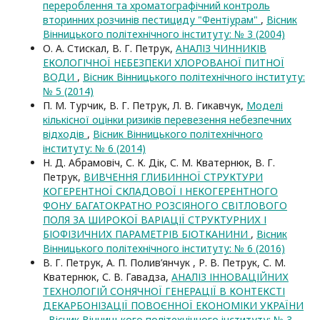
перероблення та хроматографічний контроль
вторинних розчинів пестициду "Фентіурам"
,
Вісник
Вінницького політехнічного інституту: № 3 (2004)
О. А. Стискал, В. Г. Петрук,
АНАЛІЗ ЧИННИКІВ
ЕКОЛОГІЧНОЇ НЕБЕЗПЕКИ ХЛОРОВАНОЇ ПИТНОЇ
ВОДИ
,
Вісник Вінницького політехнічного інституту:
№ 5 (2014)
П. М. Турчик, В. Г. Петрук, Л. В. Гикавчук,
Моделі
кількісної оцінки ризиків перевезення небезпечних
відходів
,
Вісник Вінницького політехнічного
інституту: № 6 (2014)
Н. Д. Абрамовіч, С. К. Дік, С. М. Кватернюк, В. Г.
Петрук,
ВИВЧЕННЯ ГЛИБИННОЇ СТРУКТУРИ
КОГЕРЕНТНОЇ СКЛАДОВОЇ І НЕКОГЕРЕНТНОГО
ФОНУ БАГАТОКРАТНО РОЗСІЯНОГО СВІТЛОВОГО
ПОЛЯ ЗА ШИРОКОЇ ВАРІАЦІЇ СТРУКТУРНИХ І
БІОФІЗИЧНИХ ПАРАМЕТРІВ БІОТКАНИНИ
,
Вісник
Вінницького політехнічного інституту: № 6 (2016)
В. Г. Петрук, А. П. Полив’янчук , Р. В. Петрук, С. М.
Кватернюк, С. В. Гавадза,
АНАЛІЗ ІННОВАЦІЙНИХ
ТЕХНОЛОГІЙ СОНЯЧНОЇ ГЕНЕРАЦІЇ В КОНТЕКСТІ
ДЕКАРБОНІЗАЦІЇ ПОВОЄННОЇ ЕКОНОМІКИ УКРАЇНИ
,
Вісник Вінницького політехнічного інституту: № 3