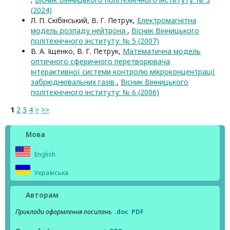
(2024)
Л. П. Скібінський, В. Г. Петрук,
Електромагнітна
модель розпаду нейтрона
,
Вісник Вінницького
політехнічного інституту: № 5 (2007)
В. А. Іщенко, В. Г. Петрук,
Математична модель
оптичного сферичного перетворювача
інтерактивної системи контролю мікроконцентрації
забрюднювальних газів
,
Вісник Вінницького
політехнічного інституту: № 6 (2006)
1
2
3
4
>
>>
Мова
English
Українська
Авторам
Приклади оформлення посилань
.doc
PDF