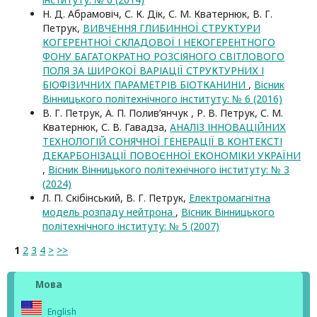
Н. Д. Абрамовіч, С. К. Дік, С. М. Кватернюк, В. Г.
Петрук,
ВИВЧЕННЯ ГЛИБИННОЇ СТРУКТУРИ
КОГЕРЕНТНОЇ СКЛАДОВОЇ І НЕКОГЕРЕНТНОГО
ФОНУ БАГАТОКРАТНО РОЗСІЯНОГО СВІТЛОВОГО
ПОЛЯ ЗА ШИРОКОЇ ВАРІАЦІЇ СТРУКТУРНИХ І
БІОФІЗИЧНИХ ПАРАМЕТРІВ БІОТКАНИНИ
,
Вісник
Вінницького політехнічного інституту: № 6 (2016)
В. Г. Петрук, А. П. Полив’янчук , Р. В. Петрук, С. М.
Кватернюк, С. В. Гавадза,
АНАЛІЗ ІННОВАЦІЙНИХ
ТЕХНОЛОГІЙ СОНЯЧНОЇ ГЕНЕРАЦІЇ В КОНТЕКСТІ
ДЕКАРБОНІЗАЦІЇ ПОВОЄННОЇ ЕКОНОМІКИ УКРАЇНИ
,
Вісник Вінницького політехнічного інституту: № 3
(2024)
Л. П. Скібінський, В. Г. Петрук,
Електромагнітна
модель розпаду нейтрона
,
Вісник Вінницького
політехнічного інституту: № 5 (2007)
1
2
3
4
>
>>
Мова
English