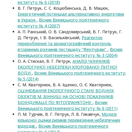
інституту: № 6 (2018)
В. Г. Петрук, С. С. Коцюбинська, Д. В. Мацюк,
Енергетичний потенціал альтернативної енергетики
в Україні
,
Вісник Вінницького політехнічного
інституту: № 4 (2007)
А. П. Ранський, О. В. Сандомирський, В. Г. Петрук, Г.
Д. Петрук, І. В. Васильківський,
Реагентне
перероблення та хроматографічний контроль
вторинних розчинів пестициду "Фентіурам"
,
Вісник
Вінницького політехнічного інституту: № 3 (2004)
О. А. Стискал, В. Г. Петрук,
АНАЛІЗ ЧИННИКІВ
ЕКОЛОГІЧНОЇ НЕБЕЗПЕКИ ХЛОРОВАНОЇ ПИТНОЇ
ВОДИ
,
Вісник Вінницького політехнічного інституту:
№ 5 (2014)
С. М. Кватернюк, В. А. Іщенко, О. Є. Кватернюк,
ОЦІНЮВАННЯ ЕКОЛОГІЧНОГО СТАНУ ВОДНИХ
ОБ’ЄКТІВ М. ВІННИЦІ НА ОСНОВІ ПОКАЗНИКІВ
БІОІНДИКАЦІЇ ПО ФІТОПЛАНКТОНУ
,
Вісник
Вінницького політехнічного інституту: № 6 (2011)
П. М. Турчик, В. Г. Петрук, Л. В. Гикавчук,
Моделі
кількісної оцінки ризиків перевезення небезпечних
відходів
,
Вісник Вінницького політехнічного
інституту: № 6 (2014)