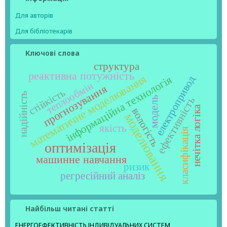
Для авторів
Для бібліотекарів
Ключові слова
структура
реактивна потужність
математичне моделювання
інформаційна технологія
електропривод
теплообмін
прогнозування
стійкість
надійність
ефективність
модель
нечітка логіка
вологість
моделювання
якість
класифікація
оптимізація
машинне навчання
ризик
регресійний аналіз
Найбільш читані статті
ЕНЕРГОЕФЕКТИВНІСТЬ ІНДИВІДУАЛЬНИХ СИСТЕМ