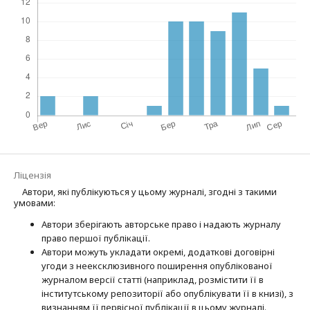
Ліцензія
Автори, які публікуються у цьому журналі, згодні з такими
умовами:
Автори зберігають авторське право і надають журналу
право першої публі­кації.
Автори можуть укладати окремі, додат­кові договірні
угоди з неексклюзив­ного поширення опублікованої
журналом версії статті (наприклад, розмістити її в
інститутському репозиторії або опубліку­вати її в книзі), з
визнанням її первісної публікації в цьому журналі.