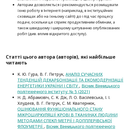
Авторам дозволяється і рекомендується розміщувати
їхню роботу в Інтернеті (наприклад, в інституційних
сховищах або на їхньому сайті) до і під час процесу
подачі, оскільки це сприяє продуктивним обмінам, а
також швидшому і ширшому цитуванню опубліко­ва­них
робіт (див. вплив відкритого доступу).
Статті цього автора (авторів), які найбільше
читають
К. Ю. Гура, В. Г. Петрук,
АНАЛІЗ СУЧАСНИХ
ТЕНДЕНЦІЙ ДЕКАРБОНІЗАЦІЇ ТА ЕКОМОДЕРНІЗАЦІЇ
ЕНЕРГЕТИКИ УКРАЇНИ І СВІТУ
,
Вісник Вінницького
політехнічного інституту: № 5 (2021)
Н. Д. Абрамовіч, С. К. Дік, Л. О. Васілевська, І. І.
Хлудеєв, В. Г. Петрук, С. М. Кватернюк,
ОЦІНЮВАННЯ ФУНКЦІОНАЛЬНОГО СТАНУ
МІКРОЦИРКУЛЯЦІЇ КРОВІ В ТКАНИНАХ ЛЮДИНИ
МЕТОДАМИ СПЕКЛ-МЕТРІЇ І ДОППЛЕРІВСЬКОЇ
ФЛОУМЕТРІЇ
,
Вісник Вінницького політехнічного