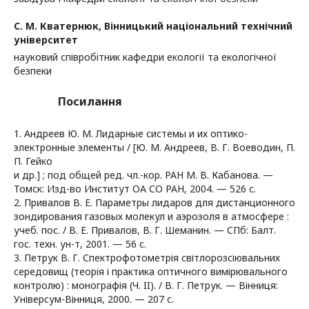
С. М. Кватернюк,
Вінницький національний технічний
університет
науковий співробітник кафедри екології та екологічної
безпеки
Посилання
1. Андреев Ю. М. Лидарные системы и их оптико-
электронные элементы / [Ю. М. Андреев, В. Г. Воеводин, П.
П. Гейко
и др.] ; под общей ред. чл.-кор. РАН М. В. Кабанова. —
Томск: Изд-во Институт ОА СО РАН, 2004. — 526 с.
2. Привалов В. Е. Параметры лидаров для дистанционного
зондирования газовых молекул и аэрозоля в атмосфере :
учеб. пос. / В. Е. Привалов, В. Г. Шеманин. — СПб: Балт.
гос. техн. ун-т, 2001. — 56 с.
3. Петрук В. Г. Спектрофотометрія світлорозсіювальних
середовищ (теорія і практика оптичного вимірювального
контролю) : монографія (Ч. II). / В. Г. Петрук. — Вінниця:
Універсум-Вінниця, 2000. — 207 с.