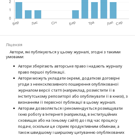
Ліцензія
Автори, які публікуються у цьому журналі, згодні з такими
умовами:
Автори зберігають авторське право і надають журналу
право першої публі­кації.
Автори можуть укладати окремі, додат­кові договірні
угоди з неексклюзив­ного поширення опублікованої
журналом версії статті (наприклад, розмістити її в
інститутському репозиторії або опубліку­вати її в книзі), з
визнанням її первісної публікації в цьому журналі.
Авторам дозволяється і рекомендується розміщувати
їхню роботу в Інтернеті (наприклад, в інституційних
сховищах або на їхньому сайті) до і під час процесу
подачі, оскільки це сприяє продуктивним обмінам, а
також швидшому і ширшому цитуванню опубліко­ва­них