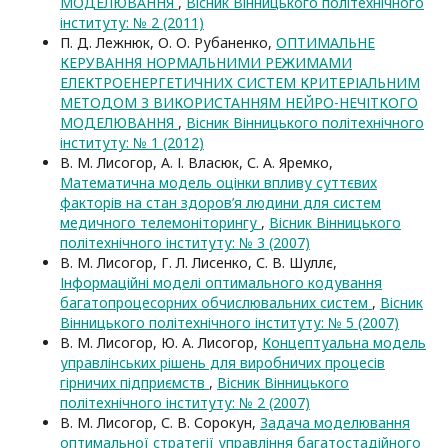
МОДЕЛЮВАННЯ
,
Вісник Вінницького політехнічного
інституту: № 2 (2011)
П. Д. Лежнюк, О. О. Рубаненко,
ОПТИМАЛЬНЕ
КЕРУВАННЯ НОРМАЛЬНИМИ РЕЖИМАМИ
ЕЛЕКТРОЕНЕРГЕТИЧНИХ СИСТЕМ КРИТЕРІАЛЬНИМ
МЕТОДОМ З ВИКОРИСТАННЯМ НЕЙРО-НЕЧІТКОГО
МОДЕЛЮВАННЯ
,
Вісник Вінницького політехнічного
інституту: № 1 (2012)
В. М. Лисогор, А. І. Власюк, С. А. Яремко,
Математична модель оцінки впливу суттєвих
факторів на стан здоров’я людини для систем
медичного телемоніторингу
,
Вісник Вінницького
політехнічного інституту: № 3 (2007)
В. М. Лисогор, Г. Л. Лисенко, С. В. Шуллє,
Інформаційні моделі оптимального кодування
багатопроцесорних обчислювальних систем
,
Вісник
Вінницького політехнічного інституту: № 5 (2007)
В. М. Лисогор, Ю. А. Лисогор,
Концептуальна модель
управлінських рішень для виробничих процесів
гірничих підприємств
,
Вісник Вінницького
політехнічного інституту: № 2 (2007)
В. М. Лисогор, С. В. Сорокун,
Задача моделювання
оптимальної стратегії управління багатостадійного