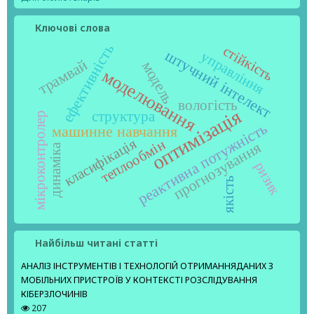
Ключові слова
ефективність
стійкість
штучний інтелект
управління
трамвай
модель
моделювання
вологість
оптимізація
структура
мікроконтролер
реактивна потужність
машинне навчання
класифікація
теплообмін
прогнозування
динаміка
ризик
якість
Найбільш читані статті
АНАЛІЗ ІНСТРУМЕНТІВ І ТЕХНОЛОГІЙ ОТРИМАННЯДАНИХ З
МОБІЛЬНИХ ПРИСТРОЇВ У КОНТЕКСТІ РОЗСЛІДУВАННЯ
КІБЕРЗЛОЧИНІВ
207