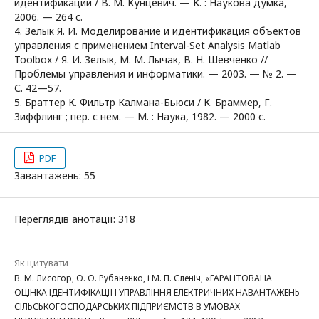
идентификации / В. М. Кунцевич. — К. : Наукова думка,
2006. — 264 с.
4. Зелык Я. И. Моделирование и идентификация объектов
управления с применением Interval-Set Analysis Matlab
Toolbox / Я. И. Зелык, М. М. Лычак, В. Н. Шевченко //
Проблемы управления и информатики. — 2003. — № 2. —
С. 42—57.
5. Браттер К. Фильтр Калмана-Бьюси / К. Браммер, Г.
Зиффлинг ; пер. с нем. — М. : Наука, 1982. — 2000 с.
PDF
Завантажень: 55
Переглядів анотації: 318
Як цитувати
В. М. Лисогор, О. О. Рубаненко, і М. П. Єленіч, «ГАРАНТОВАНА
ОЦІНКА ІДЕНТИФІКАЦІЇ І УПРАВЛІННЯ ЕЛЕКТРИЧНИХ НАВАНТАЖЕНЬ
СІЛЬСЬКОГОСПОДАРСЬКИХ ПІДПРИЄМСТВ В УМОВАХ