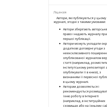
Ліцензія
Автори, які публікуються у цьому
журналі, згодні з такими умовами:
Автори зберігають авторськ
право і надають журналу пр
першої публі­кації.
Автори можуть укладати окр
додат­кові договірні угоди з
неексклюзив­ного поширенн
опублікованої журналом вер
статті (наприклад, розмістити
інститутському репозиторії 
опубліку­вати її в книзі), з
визнанням її первісної публі
в цьому журналі.
Авторам дозволяється і
рекомендується розміщува
їхню роботу в Інтернеті
(наприклад, в інституційних
сховищах або на їхньому сай