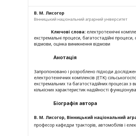
В. М. Лисогор
Вінницький національний аграрний університет
Ключові слова:
електротехнічні комплек
екстремальні процеси, багатостадійні процеси, 
відмови, оцінка виникнення відмови
Анотація
Запропоновано і розроблено підходи дослідже
електротехнічних комплексів (ЕТК) сільськогос
екстремальних та багатостадійних процесах з ви
кількісних характеристик надійності функціонува
Біографія автора
В. М. Лисогор,
Вінницький національний агр
професор кафедри тракторів, автомобілів і еле