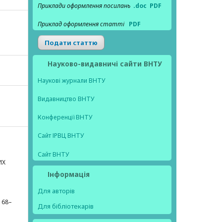
Приклади оформлення посилань
.doc
PDF
Приклад оформлення статті
PDF
Подати статтю
Науково-видавничі сайти ВНТУ
Наукові журнали ВНТУ
Видавництво ВНТУ
Конференції ВНТУ
Сайт ІРВЦ ВНТУ
Сайт ВНТУ
ИХ
Інформація
Для авторів
 168–
Для бібліотекарів