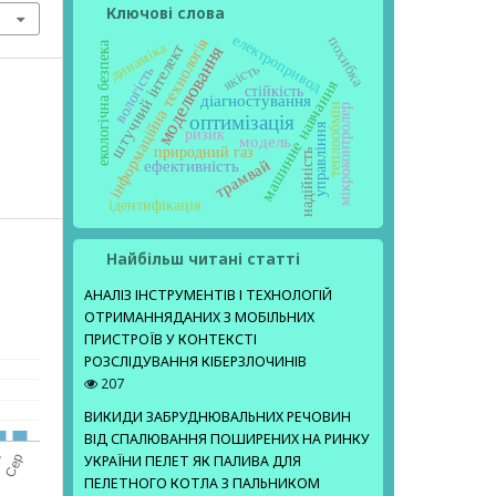
Ключові слова
електропривод
похибка
інформаційна технологія
динаміка
екологічна безпека
штучний інтелект
моделювання
якість
вологість
машинне навчання
стійкість
діагностування
теплообмін
мікроконтролер
оптимізація
управління
ризик
модель
природний газ
надійність
трамвай
ефективність
ідентифікація
Найбільш читані статті
АНАЛІЗ ІНСТРУМЕНТІВ І ТЕХНОЛОГІЙ
ОТРИМАННЯДАНИХ З МОБІЛЬНИХ
ПРИСТРОЇВ У КОНТЕКСТІ
РОЗСЛІДУВАННЯ КІБЕРЗЛОЧИНІВ
207
ВИКИДИ ЗАБРУДНЮВАЛЬНИХ РЕЧОВИН
ВІД СПАЛЮВАННЯ ПОШИРЕНИХ НА РИНКУ
УКРАЇНИ ПЕЛЕТ ЯК ПАЛИВА ДЛЯ
ПЕЛЕТНОГО КОТЛА З ПАЛЬНИКОМ