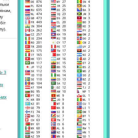
ільки
мінам,
му
біт
пу).
№ 3
их
чих
,