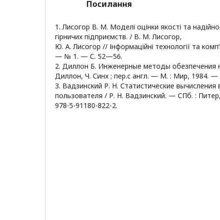
Посилання
1. Лисогор В. М. Моделі оцінки якості та надійн
гірничих підприємств. / В. М. Лисогор,
Ю. А. Лисогор // Інформаційні технології та комп
— № 1. — С. 52—56.
2. Диллон Б. Инженерные методы обезпечения н
Диллон, Ч. Синх ; пер.с англ. — М. : Мир, 1984. — 
3. Вадзинский Р. Н. Статистические вычисления 
пользователя / Р. Н. Вадзинский. — СПб. : Питер
978-5-91180-822-2.