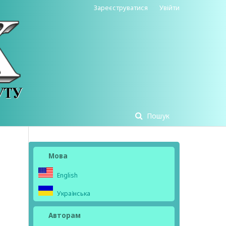
Зареєструватися
Увійти
Пошук
Мова
English
Українська
Авторам