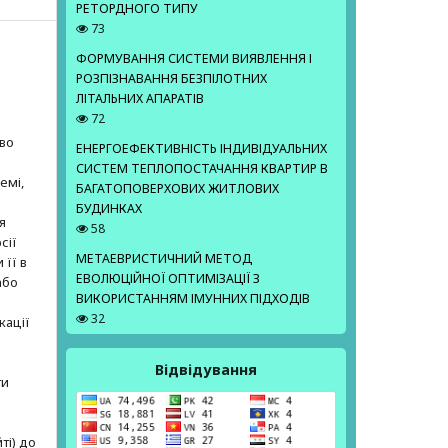
РЕТОРДНОГО ТИПУ
73
ФОРМУВАННЯ СИСТЕМИ ВИЯВЛЕННЯ І
РОЗПІЗНАВАННЯ БЕЗПІЛОТНИХ
ЛІТАЛЬНИХ АПАРАТІВ
72
е
аво
ЕНЕРГОЕФЕКТИВНІСТЬ ІНДИВІДУАЛЬНИХ
СИСТЕМ ТЕПЛОПОСТАЧАННЯ КВАРТИР В
емі,
БАГАТОПОВЕРХОВИХ ЖИТЛОВИХ
БУДИНКАХ
я
58
сії
МЕТАЕВРИСТИЧНИЙ МЕТОД
 її в
ЕВОЛЮЦІЙНОЇ ОПТИМІЗАЦІЇ З
або
ВИКОРИСТАННЯМ ІМУННИХ ПІДХОДІВ
32
кації
Відвідування
ти
ті) до