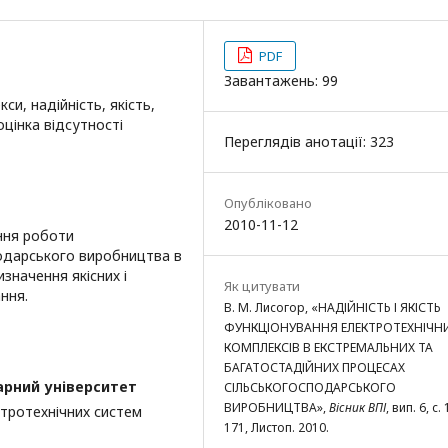
PDF
Завантажень: 99
си, надійність, якість,
оцінка відсутності
Переглядів анотації: 323
Опубліковано
2010-11-12
ння роботи
подарського виробництва в
значення якісних і
Як цитувати
ння.
В. М. Лисогор, «НАДІЙНІСТЬ І ЯКІСТЬ
ФУНКЦІОНУВАННЯ ЕЛЕКТРОТЕХНІЧН
КОМПЛЕКСІВ В ЕКСТРЕМАЛЬНИХ ТА
БАГАТОСТАДІЙНИХ ПРОЦЕСАХ
арний університет
СІЛЬСЬКОГОСПОДАРСЬКОГО
ВИРОБНИЦТВА»,
Вісник ВПІ
, вип. 6, с.
ктротехнічних систем
171, Листоп. 2010.