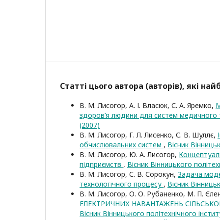
Статті цього автора (авторів), які на
В. М. Лисогор, А. І. Власюк, С. А. Яремко,
М
здоров’я людини для систем медичного
(2007)
В. М. Лисогор, Г. Л. Лисенко, С. В. Шуллє,
обчислювальних систем
,
Вісник Вінницьк
В. М. Лисогор, Ю. А. Лисогор,
Концептуаль
підприємств
,
Вісник Вінницького політех
В. М. Лисогор, С. В. Сорокун,
Задача моде
технологічного процесу
,
Вісник Вінницьк
В. М. Лисогор, О. О. Рубаненко, М. П. Єле
ЕЛЕКТРИЧНИХ НАВАНТАЖЕНЬ СІЛЬСЬК
Вісник Вінницького політехнічного інстит