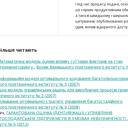
і під час процесу подачі, оск
це сприяє продуктивним об
а також швидшому і ширшо
цитуванню опубліко­ва­них ро
(див. вплив відкритого досту
йбільше читають
атематична модель оцінки впливу суттєвих факторів на стан
 телемоніторингу
,
Вісник Вінницького політехнічного інституту: 
Інформаційні моделі оптимального кодування багатопроцесорн
ого політехнічного інституту: № 5 (2007)
на модель управлінських рішень для виробничих процесів гірни
нічного інституту: № 2 (2007)
лювання оптимальної стратегії управління багатостадійного
ого політехнічного інституту: № 6 (2008)
ніч,
ГАРАНТОВАНА ОЦІНКА ІДЕНТИФІКАЦІЇ І УПРАВЛІННЯ
ОГОСПОДАРСЬКИХ ПІДПРИЄМСТВ В УМОВАХ НЕВИЗНАЧЕНОСТІ
уту: № 6 (2012)