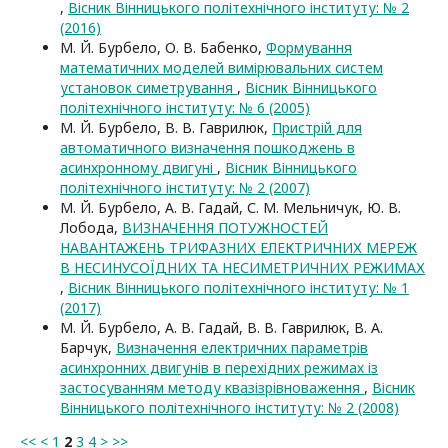
,
Вісник Вінницького політехнічного інституту: № 2
(2016)
М. Й. Бурбело, О. В. Бабенко,
Формування
математичних моделей вимірювальних систем
установок симетрування
,
Вісник Вінницького
політехнічного інституту: № 6 (2005)
М. Й. Бурбело, В. В. Гаврилюк,
Пристрій для
автоматичного визначення пошкоджень в
асинхронному двигуні
,
Вісник Вінницького
політехнічного інституту: № 2 (2007)
М. Й. Бурбело, А. В. Гадай, С. М. Мельничук, Ю. В.
Лобода,
ВИЗНАЧЕННЯ ПОТУЖНОСТЕЙ
НАВАНТАЖЕНЬ ТРИФАЗНИХ ЕЛЕКТРИЧНИХ МЕРЕЖ
В НЕСИНУСОЇДНИХ ТА НЕСИМЕТРИЧНИХ РЕЖИМАХ
,
Вісник Вінницького політехнічного інституту: № 1
(2017)
М. Й. Бурбело, А. В. Гадай, В. В. Гаврилюк, В. А.
Барчук,
Визначення електричних параметрів
асинхронних двигунів в перехідних режимах із
застосуванням методу квазізрівноваження
,
Вісник
Вінницького політехнічного інституту: № 2 (2008)
<<
<
1
2
3
4
>
>>