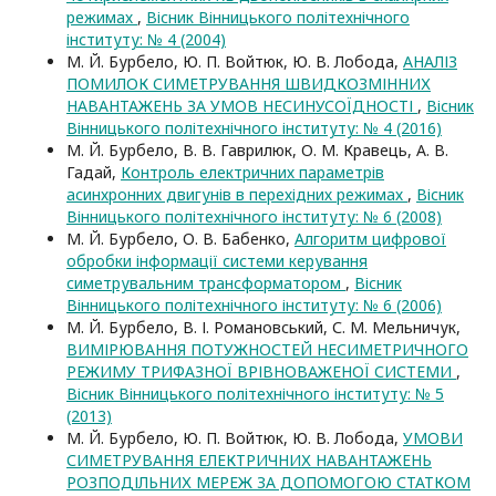
режимах
,
Вісник Вінницького політехнічного
інституту: № 4 (2004)
М. Й. Бурбело, Ю. П. Войтюк, Ю. В. Лобода,
АНАЛІЗ
ПОМИЛОК СИМЕТРУВАННЯ ШВИДКОЗМІННИХ
НАВАНТАЖЕНЬ ЗА УМОВ НЕСИНУСОЇДНОСТІ
,
Вісник
Вінницького політехнічного інституту: № 4 (2016)
М. Й. Бурбело, В. В. Гаврилюк, О. М. Кравець, А. В.
Гадай,
Контроль електричних параметрів
асинхронних двигунів в перехідних режимах
,
Вісник
Вінницького політехнічного інституту: № 6 (2008)
М. Й. Бурбело, О. В. Бабенко,
Алгоритм цифрової
обробки інформації системи керування
симетрувальним трансформатором
,
Вісник
Вінницького політехнічного інституту: № 6 (2006)
М. Й. Бурбело, В. І. Романовський, С. М. Мельничук,
ВИМІРЮВАННЯ ПОТУЖНОСТЕЙ НЕСИМЕТРИЧНОГО
РЕЖИМУ ТРИФАЗНОЇ ВРІВНОВАЖЕНОЇ СИСТЕМИ
,
Вісник Вінницького політехнічного інституту: № 5
(2013)
М. Й. Бурбело, Ю. П. Войтюк, Ю. В. Лобода,
УМОВИ
СИМЕТРУВАННЯ ЕЛЕКТРИЧНИХ НАВАНТАЖЕНЬ
РОЗПОДІЛЬНИХ МЕРЕЖ ЗА ДОПОМОГОЮ СТАТКОМ