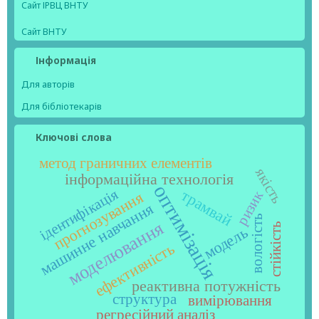
Сайт ІРВЦ ВНТУ
Сайт ВНТУ
Інформація
Для авторів
Для бібліотекарів
Ключові слова
метод граничних елементів
якість
інформаційна технологія
оптимізація
ідентифікація
трамвай
ризик
прогнозування
машинне навчання
вологість
моделювання
стійкість
модель
ефективність
реактивна потужність
структура
вимірювання
регресійний аналіз