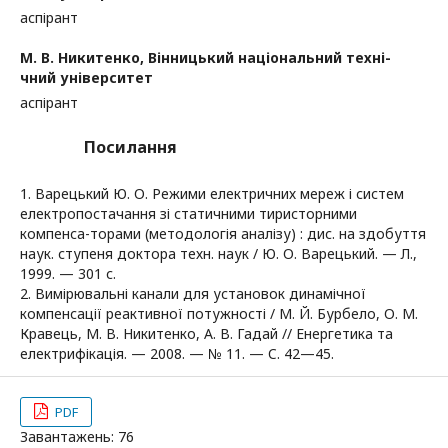
аспірант
М. В. Никитенко,
Вінницький національний техні-
чний університет
аспірант
Посилання
1. Варецький Ю. О. Режими електричних мереж і систем
електропостачання зі статичними тиристорними
компенса-торами (методологія аналізу) : дис. на здобуття
наук. ступеня доктора техн. наук / Ю. О. Варецький. — Л.,
1999. — 301 с.
2. Вимірювальні канали для установок динамічної
компенсації реактивної потужності / М. Й. Бурбело, О. М.
Кравець, М. В. Никитенко, А. В. Гадай // Енергетика та
електрифікація. — 2008. — № 11. — C. 42—45.
PDF
Завантажень: 76