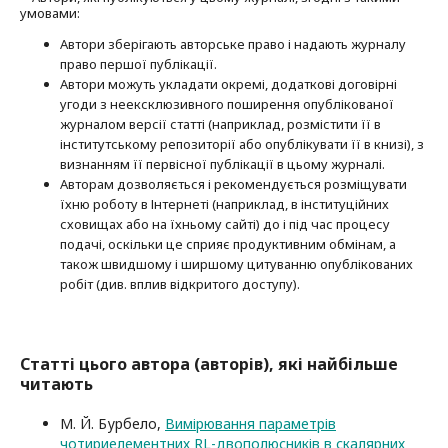
умовами:
Автори зберігають авторське право і надають журналу
право першої публі­кації.
Автори можуть укладати окремі, додат­кові договірні
угоди з неексклюзив­ного поширення опублікованої
журналом версії статті (наприклад, розмістити її в
інститутському репозиторії або опубліку­вати її в книзі), з
визнанням її первісної публікації в цьому журналі.
Авторам дозволяється і рекомендується розміщувати
їхню роботу в Інтернеті (наприклад, в інституційних
сховищах або на їхньому сайті) до і під час процесу
подачі, оскільки це сприяє продуктивним обмінам, а
також швидшому і ширшому цитуванню опубліко­ва­них
робіт (див. вплив відкритого доступу).
Статті цього автора (авторів), які найбільше
читають
М. Й. Бурбело,
Вимірювання параметрів
чотириелементних RL-двополюсників в скалярних