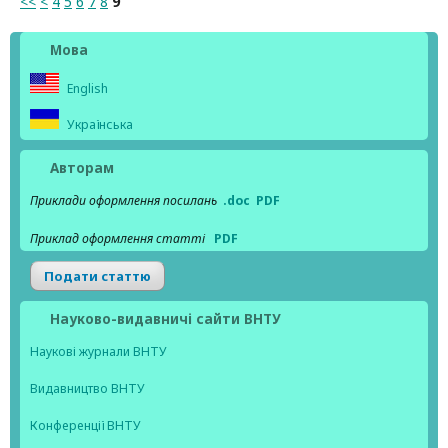
<<
<
4
5
6
7
8
9
Мова
English
Українська
Авторам
Приклади оформлення посилань
.doc
PDF
Приклад оформлення статті
PDF
Подати статтю
Науково-видавничі сайти ВНТУ
Наукові журнали ВНТУ
Видавництво ВНТУ
Конференції ВНТУ