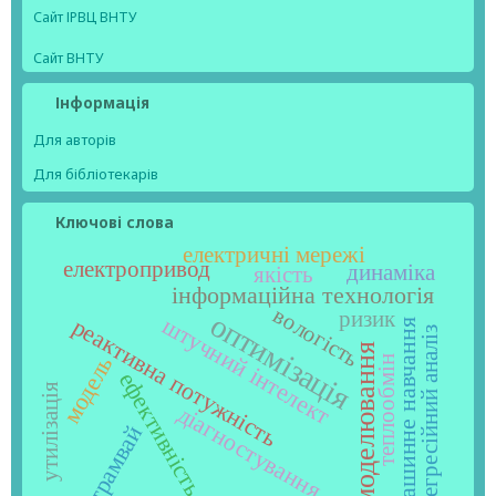
Сайт ІРВЦ ВНТУ
Сайт ВНТУ
Інформація
Для авторів
Для бібліотекарів
Ключові слова
електричні мережі
електропривод
динаміка
якість
інформаційна технологія
вологість
ризик
оптимізація
штучний інтелект
реактивна потужність
машинне навчання
регресійний аналіз
моделювання
модель
теплообмін
ефективність
утилізація
діагностування
трамвай