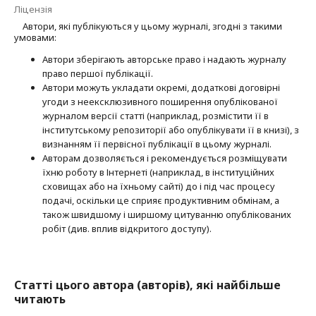
Ліцензія
Автори, які публікуються у цьому журналі, згодні з такими
умовами:
Автори зберігають авторське право і надають журналу
право першої публі­кації.
Автори можуть укладати окремі, додат­кові договірні
угоди з неексклюзив­ного поширення опублікованої
журналом версії статті (наприклад, розмістити її в
інститутському репозиторії або опубліку­вати її в книзі), з
визнанням її первісної публікації в цьому журналі.
Авторам дозволяється і рекомендується розміщувати
їхню роботу в Інтернеті (наприклад, в інституційних
сховищах або на їхньому сайті) до і під час процесу
подачі, оскільки це сприяє продуктивним обмінам, а
також швидшому і ширшому цитуванню опубліко­ва­них
робіт (див. вплив відкритого доступу).
Статті цього автора (авторів), які найбільше
читають