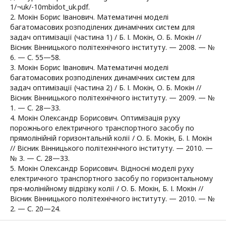
1/¬uk/-10mbidot_uk.pdf.
2. Мокін Борис Іванович. Математичні моделі
багатомасових розподілених динамічних систем для
задач оптимізації (частина 1) / Б. І. Мокін, О. Б. Мокін //
Вісник Вінницького політехнічного інституту. — 2008. — №
6. — С. 55—58.
3. Мокін Борис Іванович. Математичні моделі
багатомасових розподілених динамічних систем для
задач оптимізації (частина 2) / Б. І. Мокін, О. Б. Мокін //
Вісник Вінницького політехнічного інституту. — 2009. — №
1. — С. 28—33.
4. Мокін Олександр Борисович. Оптимізація руху
порожнього електричного транспортного засобу по
прямолінійній горизонтальній колії / О. Б. Мокін, Б. І. Мокін
// Вісник Вінницького політехнічного інституту. — 2010. —
№ 3. — С. 28—33.
5. Мокін Олександр Борисович. Відносні моделі руху
електричного транспортного засобу по горизонтальному
пря-молінійному відрізку колії / О. Б. Мокін, Б. І. Мокін //
Вісник Вінницького політехнічного інституту. — 2010. — №
2. — С. 20—24.