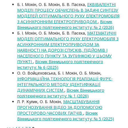
Б. І. Мокін, О. Б. Мокін, Б. В. Пасєка,
ЕКВІВАЛЕНТНІ
МОДЕЛІ ПРОЦЕСУ ОБЧИСЛЕНЬ В ЗАДАЧІ СИНТЕЗУ
МОДЕЛЕЙ ОПТИМАЛЬНОГО РУХУ ЕЛЕКТРОМОБІЛЯ
З АСИНХРОННИМ ЕЛЕКТРОПРИВОДОМ
,
Вісник
Вінницького політехнічного інституту: № 2 (2026)
Б. І. Мокін, О. Б. Мокін, Б. В. Пасєка,
МАТЕМАТИЧНІ
МОДЕЛІ ОПТИМАЛЬНОГО РУХУ ЕЛЕКТРОМОБІЛЯ З
АСИНХРОННИМ ЕЛЕКТРОПРИВОДОМ ЗА
НАЯВНОСТІ НА ДОРОЗІ СПУСКІВ, ПІДЙОМІВ І
НАСЕЛЕНОГО ПУНКТУ ТА ЗУПИНКОЮ У ЦЬОМУ
ПУНКТІ
,
Вісник Вінницького політехнічного
інституту: № 6 (2025)
О. О. Войцеховська, Б. І. Мокін, О. Б. Мокін,
ІНФОРМАЦІЙНА ТЕХНОЛОГІЯ РЕАЛІЗАЦІЇ ФУР’Є-
ІНТЕГРАЛЬНОГО МЕТОДУ ІДЕНТИФІКАЦІЇ
ДИНАМІЧНИХ СИСТЕМ
,
Вісник Вінницького
політехнічного інституту: № 1 (2026)
Л. Р. Кулик, О. Б. Мокін,
МАСШТАБУВАННЯ
ПРОГНОЗУВАННЯ ВІДЕО ЗА ДОПОМОГОЮ
ПРОСТОРОВО-ЧАСОВИХ ПАТЧІВ
,
Вісник
Вінницького політехнічного інституту: № 5 (2025)