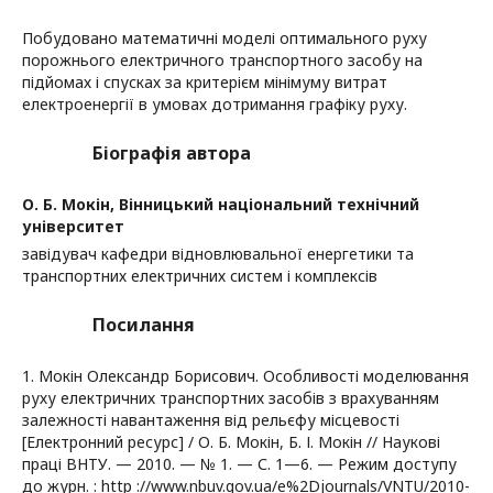
Побудовано математичні моделі оптимального руху
порожнього електричного транспортного засобу на
підйомах і спусках за критерієм мінімуму витрат
електроенергії в умовах дотримання графіку руху.
Біографія автора
О. Б. Мокін,
Вінницький національний технічний
університет
завідувач кафедри відновлювальної енергетики та
транспортних електричних систем і комплексів
Посилання
1. Мокін Олександр Борисович. Особливості моделювання
руху електричних транспортних засобів з врахуванням
залежності навантаження від рельєфу місцевості
[Електронний ресурс] / О. Б. Мокін, Б. І. Мокін // Наукові
праці ВНТУ. — 2010. — № 1. — С. 1—6. — Режим доступу
до журн. : http ://www.nbuv.gov.ua/e%2Djournals/VNTU/2010-