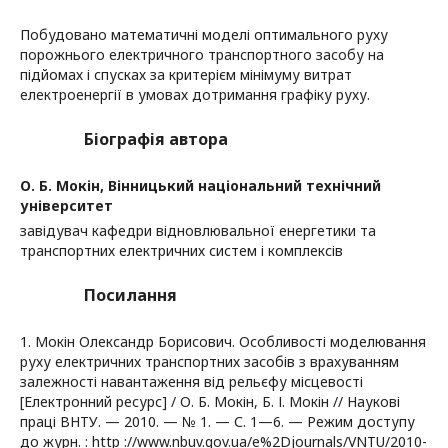
Побудовано математичні моделі оптимального руху
порожнього електричного транспортного засобу на
підйомах і спусках за критерієм мінімуму витрат
електроенергії в умовах дотримання графіку руху.
Біографія автора
О. Б. Мокін,
Вінницький національний технічний
університет
завідувач кафедри відновлювальної енергетики та
транспортних електричних систем і комплексів
Посилання
1. Мокін Олександр Борисович. Особливості моделювання
руху електричних транспортних засобів з врахуванням
залежності навантаження від рельєфу місцевості
[Електронний ресурс] / О. Б. Мокін, Б. І. Мокін // Наукові
праці ВНТУ. — 2010. — № 1. — С. 1—6. — Режим доступу
до журн. : http ://www.nbuv.gov.ua/e%2Djournals/VNTU/2010-