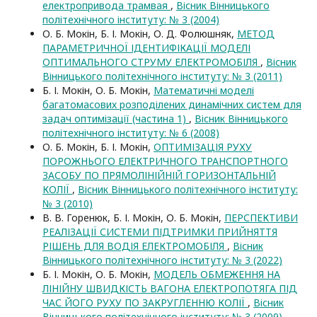
електропривода трамвая
,
Вісник Вінницького
політехнічного інституту: № 3 (2004)
О. Б. Мокін, Б. І. Мокін, О. Д. Фолюшняк,
МЕТОД
ПАРАМЕТРИЧНОЇ ІДЕНТИФІКАЦІЇ МОДЕЛІ
ОПТИМАЛЬНОГО СТРУМУ ЕЛЕКТРОМОБІЛЯ
,
Вісник
Вінницького політехнічного інституту: № 3 (2011)
Б. І. Мокін, О. Б. Мокін,
Математичні моделі
багатомасових розподілених динамічних систем для
задач оптимізації (частина 1)
,
Вісник Вінницького
політехнічного інституту: № 6 (2008)
О. Б. Мокін, Б. І. Мокін,
ОПТИМІЗАЦІЯ РУХУ
ПОРОЖНЬОГО ЕЛЕКТРИЧНОГО ТРАНСПОРТНОГО
ЗАСОБУ ПО ПРЯМОЛІНІЙНІЙ ГОРИЗОНТАЛЬНІЙ
КОЛІЇ
,
Вісник Вінницького політехнічного інституту:
№ 3 (2010)
В. В. Горенюк, Б. І. Мокін, О. Б. Мокін,
ПЕРСПЕКТИВИ
РЕАЛІЗАЦІЇ СИСТЕМИ ПІДТРИМКИ ПРИЙНЯТТЯ
РІШЕНЬ ДЛЯ ВОДІЯ ЕЛЕКТРОМОБІЛЯ
,
Вісник
Вінницького політехнічного інституту: № 3 (2022)
Б. І. Мокін, О. Б. Мокін,
МОДЕЛЬ ОБМЕЖЕННЯ НА
ЛІНІЙНУ ШВИДКІСТЬ ВАГОНА ЕЛЕКТРОПОТЯГА ПІД
ЧАС ЙОГО РУХУ ПО ЗАКРУГЛЕННЮ КОЛІЇ
,
Вісник
Вінницького політехнічного інституту: № 3 (2009)