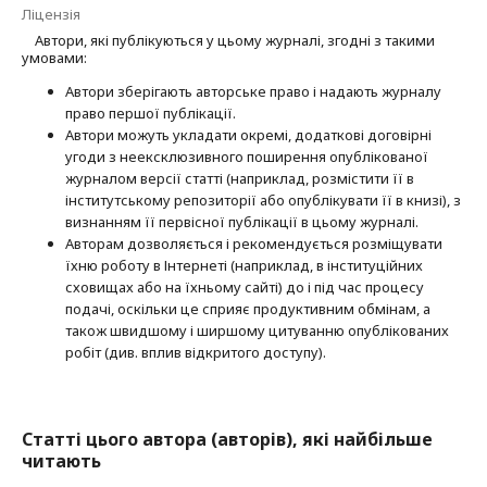
Ліцензія
Автори, які публікуються у цьому журналі, згодні з такими
умовами:
Автори зберігають авторське право і надають журналу
право першої публі­кації.
Автори можуть укладати окремі, додат­кові договірні
угоди з неексклюзив­ного поширення опублікованої
журналом версії статті (наприклад, розмістити її в
інститутському репозиторії або опубліку­вати її в книзі), з
визнанням її первісної публікації в цьому журналі.
Авторам дозволяється і рекомендується розміщувати
їхню роботу в Інтернеті (наприклад, в інституційних
сховищах або на їхньому сайті) до і під час процесу
подачі, оскільки це сприяє продуктивним обмінам, а
також швидшому і ширшому цитуванню опубліко­ва­них
робіт (див. вплив відкритого доступу).
Статті цього автора (авторів), які найбільше
читають