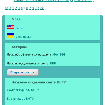
<<
<
1
2
3
4
5
6
7
8
9
>
>>
Мова
English
Українська
Авторам
Приклади оформлення посилань
.doc
PDF
Приклад оформлення статті
PDF
Подати статтю
Науково-видавничі сайти ВНТУ
Наукові журнали ВНТУ
Видавництво ВНТУ