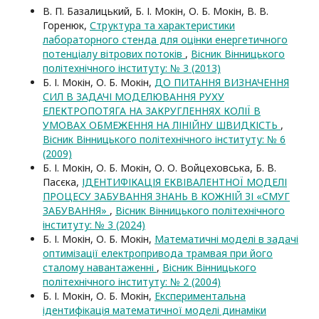
В. П. Базалицький, Б. І. Мокін, О. Б. Мокін, В. В.
Горенюк,
Структура та характеристики
лабораторного стенда для оцінки енергетичного
потенціалу вітрових потоків
,
Вісник Вінницького
політехнічного інституту: № 3 (2013)
Б. І. Мокін, О. Б. Мокін,
ДО ПИТАННЯ ВИЗНАЧЕННЯ
СИЛ В ЗАДАЧІ МОДЕЛЮВАННЯ РУХУ
ЕЛЕКТРОПОТЯГА НА ЗАКРУГЛЕННЯХ КОЛІЇ В
УМОВАХ ОБМЕЖЕННЯ НА ЛІНІЙНУ ШВИДКІСТЬ
,
Вісник Вінницького політехнічного інституту: № 6
(2009)
Б. І. Мокін, О. Б. Мокін, О. О. Войцеховська, Б. В.
Пасєка,
ІДЕНТИФІКАЦІЯ ЕКВІВАЛЕНТНОЇ МОДЕЛІ
ПРОЦЕСУ ЗАБУВАННЯ ЗНАНЬ В КОЖНІЙ ЗІ «СМУГ
ЗАБУВАННЯ»
,
Вісник Вінницького політехнічного
інституту: № 3 (2024)
Б. І. Мокін, О. Б. Мокін,
Математичні моделі в задачі
оптимізації електропривода трамвая при його
сталому навантаженні
,
Вісник Вінницького
політехнічного інституту: № 2 (2004)
Б. І. Мокін, О. Б. Мокін,
Експериментальна
ідентифікація математичної моделі динаміки