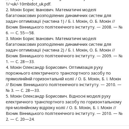
1/¬uk/-10mbidot_uk.pdf.
2. Мокін Борис Іванович. Математичні моделі
багатомасових розподілених динамічних систем для
задач оптимізації (частина 1) / Б. І. Мокін, О. Б. Мокін //
Вісник Вінницького політехнічного інституту. — 2008. — №
6. — С. 55—58.
3. Мокін Борис Іванович. Математичні моделі
багатомасових розподілених динамічних систем для
задач оптимізації (частина 2) / Б. І. Мокін, О. Б. Мокін //
Вісник Вінницького політехнічного інституту. — 2009. — №
1. — С. 28—33.
4. Мокін Олександр Борисович. Оптимізація руху
порожнього електричного транспортного засобу по
прямолінійній горизонтальній колії / О. Б. Мокін, Б. І. Мокін
// Вісник Вінницького політехнічного інституту. — 2010. —
№ 3. — С. 28—33.
5. Мокін Олександр Борисович. Відносні моделі руху
електричного транспортного засобу по горизонтальному
пря-молінійному відрізку колії / О. Б. Мокін, Б. І. Мокін //
Вісник Вінницького політехнічного інституту. — 2010. — №
2. — С. 20—24.