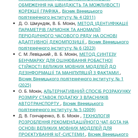
ОБМЕЖЕННЯ НА ШВИДКІСТЬ ТА МОЖЛИВОСТІ
КОРЕКЦІЇ ГРАФІКА
,
Вісник Вінницького
політехнічного інституту: № 4 (2011)
Д. О. Шмундяк, В. Б. Мокін,
МЕТОД ІДЕНТИФІКАЦІЇ
ПАРАМЕТРІВ ГАРМОНІК ТА АНОМАЛІЙ
ПЕРІОДИЧНОГО ЧАСОВОГО РЯДУ НА ОСНОВІ
АДАПТИВНОЇ ДЕКОМПОЗИЦІЇ
,
Вісник Вінницького
політехнічного інституту: № 6 (2023)
С. М. Левіцький , В. Б. Мокін,
МЕТОД СИНТЕЗУ
БЕНЧМАРКУ ДЛЯ ОЦІНЮВАННЯ РОБАСТНОЇ
СТІЙКОСТІ ВЕЛИКИХ МОВНИХ МОДЕЛЕЙ ДО
ДЕЗІНФОРМАЦІЇ ТА МАНІПУЛЯЦІЙ З ФАКТАМИ
,
Вісник Вінницького політехнічного інституту: № 1
(2025)
О. Б. Мокін,
АЛЬТЕРНАТИВНИЙ СПОСІБ РОЗРАХУНКУ
РОЗМІРУ СТАВОК ПОДАТКУ З ВЛАСНИКІВ
АВТОТРАНСПОРТУ
,
Вісник Вінницького
політехнічного інституту: № 5 (2009)
Д. В. Гончаренко, В. Б. Мокін ,
ТЕХНОЛОГІЯ
РОЗРОБЛЕННЯ РЕКОМЕНДАЦІЙНОГО ЧАТ-БОТА НА
ОСНОВІ ВЕЛИКИХ МОВНИХ МОДЕЛЕЙ ДЛЯ
ПРОЄКТУВАННЯ ІоТ-СИСТЕМИ
,
Вісник Вінницького