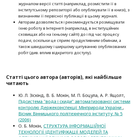
журналом версії статті (наприклад, розмістити її в
інститутському репозиторії або опубліку­вати її в книзі), з
визнанням її первісної публікації в цьому журналі.
Авторам дозволяється і рекомендується розміщувати
їхню роботу в Інтернеті (наприклад, в інституційних
сховищах або на їхньому сайті) до і під час процесу
подачі, оскільки це сприяє продуктивним обмінам, а
також швидшому і ширшому цитуванню опубліко­ва­них
робіт (див. вплив відкритого доступу).
Статті цього автора (авторів), які найбільше
читають
Ю. Л. Зіскінд, В. Б. Мокін, М. П. Боцула, А. Р. Ящолт,
Підсистема "вода і скиди" автоматизованої системи
контролю Держекоінспекції Мінприроди України
,
Вісник Вінницького політехнічного інституту: № 5
(2006)
О. Б. Мокін,
СТРУКТУРА ІНФОРМАЦІЙНОЇ
ТЕХНОЛОГІЇ ІДЕНТИФІКАЦІЇ МОДЕЛЕЙ ТА