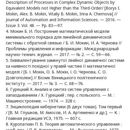
Description of Processes in Complex Dynamic Objects by
Equivalent Models not Higher than the Third-Order/ [Borys I.
Mokin, Alex. B. Mokin, Vitaliy B. Mokin, Irina A. Chernova] //
Journal of Automation and Information Sciences. — 2016. —
Issue 3. Vol. 48. — Pp. 83—97.
4. Мокин Б. И. Построение математической модели
минимального порядка для линейной динамической
системы с обратной связью / Б. И. Мокин, И. А. Чернова //
Проблемы управления и информации : Международный
научно-технич. журнал. — 2017. — № 2. — С. 59—66.
5. Еквівалентування замкнутої лінійної динамічної системи
за наявності похідної у правій частині її математичної
моделі / [Б. І. Мокін, О. Б. Мокін, І. О. Чернова, С. О.
Довгополюк] // Вісник Вінницького політехнічного
інституту. — 2017. — № 3. — С. 68—76.
6. Гурецкий Х. Анализ и синтез систем управления с
запаздыванием / Х. Гурецкий ; пер. с польского. — М. :
Машиностроение. — 1974. — 328 с.
7. Энциклопедия кибернетики (В двух томах). Том первый
/ [В. М. Глушков, М. Амосов, И. А. Артеменко и др.]. — К. :
Главная редакция УСЭ, 1975. — 607 с.
8. Куропаткин П. В. Теория автоматического управления :
учеб. пос. / П. В. Куропаткин. — М. : Высшая школа, 1973.