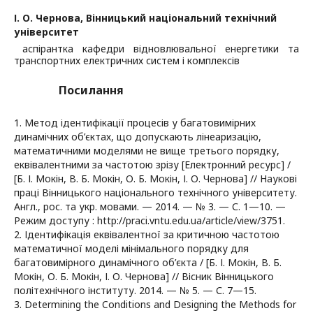
І. О. Чернова,
Вінницький національний технічний
університет
аспірантка кафедри відновлювальної енергетики та
транспортних електричних систем і комплексів
Посилання
1. Метод ідентифікації процесів у багатовимірних
динамічних об’єктах, що допускають лінеаризацію,
математичними моделями не вище третього порядку,
еквівалентними за частотою зрізу [Електронний ресурс] /
[Б. І. Мокін, В. Б. Мокін, О. Б. Мокін, І. О. Чернова] // Наукові
праці Вінницького національного технічного університету.
Англ., рос. та укр. мовами. — 2014. — № 3. — С. 1—10. —
Режим доступу : http://praci.vntu.edu.ua/article/view/3751.
2. Ідентифікація еквівалентної за критичною частотою
математичної моделі мінімального порядку для
багатовимірного динамічного об’єкта / [Б. І. Мокін, В. Б.
Мокін, О. Б. Мокін, І. О. Чернова] // Вісник Вінницького
політехнічного інституту. 2014. — № 5. — С. 7—15.
3. Determining the Conditions and Designing the Methods for