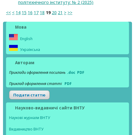
політехнічного інституту: № 2 (2025)
<<
<
14
15
16
17
18
19
20
21
>
>>
Мова
English
Українська
Авторам
Приклади оформлення посилань
.doc
PDF
Приклад оформлення статті
PDF
Подати статтю
Науково-видавничі сайти ВНТУ
Наукові журнали ВНТУ
Видавництво ВНТУ