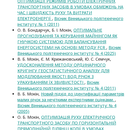
ОПТИМІЗАЦІЇ РЕЖИМІВ РОБОТИ ЕЛЕКТРИЧНИХ
ТРАНСПОРТНИХ ЗАСОБІВ В УМОВАХ ОБМЕЖЕНЬ НА
ЧАС І ШВИДКІСТЬ РУХУ ТА ВИТРАТИ
ЕЛЕКТРОЕНЕРГІЇ
,
Вісник Вінницького політехнічного
інституту: № 1 (2011)
О. В. Бондарчук, Б. І. Мокін,
ОПТИМАЛЬНЕ
ПРОГНОЗУВАННЯ ТА КЕРУВАННЯ МАЙНІНГОМ ЯК
ГНУЧКОЮ СИСТЕМОЮ ДЛЯ БАЛАНСУВАННЯ
ЕНЕРГОСИСТЕМИ НА ОСНОВІ МЕТОДУ FCR
,
Вісник
Вінницького політехнічного інституту: № 4 (2025)
В. Б. Мокін, Є. М. Крижановський, Ю. С. Семчук,
УДОСКОНАЛЕННЯ МЕТОДУ ОРДИНАРНОГО
КРИГІНГУ ГЕОСТАТИСТИЧНОГО АНАЛІЗУ ДЛЯ
МОДЕЛЮВАННЯ ЯКОСТІ ВОД РІЧОК З
УРАХУВАННЯМ ЇХ ЗВИВИСТОСТІ
,
Вісник
Вінницького політехнічного інституту: № 4 (2011)
В. Б. Мокін,
Новий підхід до ідентифікації параметрів
малих річок за нечіткими експертними оцінками.
,
Вісник Вінницького політехнічного інституту: № 4
(2005)
О. Б. Мокін,
ОПТИМІЗАЦІЯ РУХУ ЕЛЕКТРИЧНОГО
ТРАНСПОРТНОГО ЗАСОБУ ПО ГОРИЗОНТАЛЬНІЙ
ПРЯМОЛІНІЙНІЙ ДІЛЯНЦІ КОЛІЇ В УМОВАХ