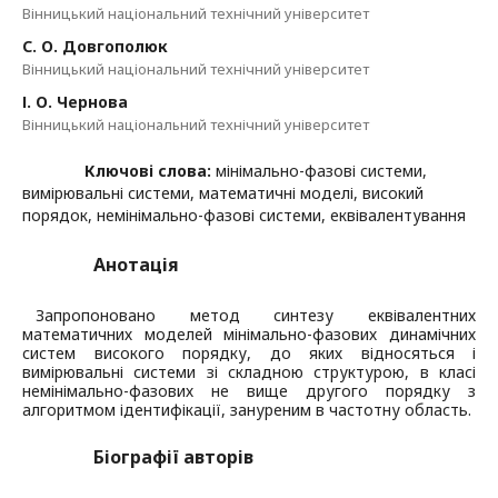
Вінницький національний технічний університет
С. О. Довгополюк
Вінницький національний технічний університет
І. О. Чернова
Вінницький національний технічний університет
Ключові слова:
мінімально-фазові системи,
вимірювальні системи, математичні моделі, високий
порядок, немінімально-фазові системи, еквівалентування
Анотація
Запропоновано метод синтезу еквівалентних
математичних моделей мінімально-фазових динамічних
систем високого порядку, до яких відносяться і
вимірювальні системи зі складною структурою, в класі
немінімально-фазових не вище другого порядку з
алгоритмом ідентифікації, зануреним в частотну область.
Біографії авторів