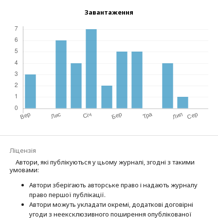
Завантаження
Ліцензія
Автори, які публікуються у цьому журналі, згодні з такими
умовами:
Автори зберігають авторське право і надають журналу
право першої публі­кації.
Автори можуть укладати окремі, додат­кові договірні
угоди з неексклюзив­ного поширення опублікованої