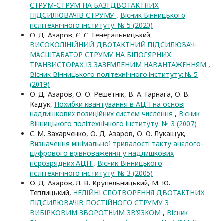
СТРУМ-СТРУМ НА БАЗІ ДВОТАКТНИХ
ПІДСИЛЮВАЧІВ СТРУМУ
,
Вісник Вінницького
політехнічного інституту: № 5 (2020)
О. Д. Азаров, Є. С. Генеральницький,
ВИСОКОЛІНІЙНИЙ ДВОТАКТНИЙ ПІДСИЛЮВАЧ-
МАСШТАБАТОР СТРУМУ НА БІПОЛЯРНИХ
ТРАНЗИСТОРАХ ІЗ ЗАЗЕМЛЕНИМ НАВАНТАЖЕННЯМ
,
Вісник Вінницького політехнічного інституту: № 5
(2019)
О. Д. Азаров, О. О. Решетнік, В. А. Гарнага, О. В.
Кадук,
Похибки квантування в АЦП на основі
надлишкових позиційних систем числення
,
Вісник
Вінницького політехнічного інституту: № 3 (2007)
С. М. Захарченко, О. Д. Азаров, О. О. Лукащук,
Визначення мінімальної тривалості такту аналого-
цифрового врівноваження у надлишкових
порозрядних АЦП
,
Вісник Вінницького
політехнічного інституту: № 3 (2005)
О. Д. Азаров, Л. В. Крупельницький, М. Ю.
Теплицький,
НЕЛІЙНІ СПОТВОРЕННЯ ДВОТАКТНИХ
ПІДСИЛЮВАЧІВ ПОСТІЙНОГО СТРУМУ З
ВИБІРКОВИМ ЗВОРОТНИМ ЗВ’ЯЗКОМ
,
Вісник