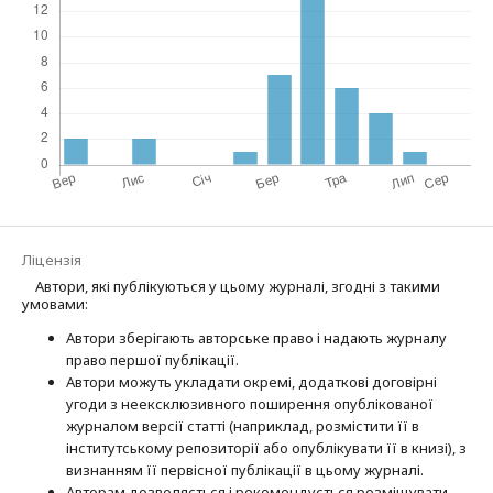
Ліцензія
Автори, які публікуються у цьому журналі, згодні з такими
умовами:
Автори зберігають авторське право і надають журналу
право першої публі­кації.
Автори можуть укладати окремі, додат­кові договірні
угоди з неексклюзив­ного поширення опублікованої
журналом версії статті (наприклад, розмістити її в
інститутському репозиторії або опубліку­вати її в книзі), з
визнанням її первісної публікації в цьому журналі.
Авторам дозволяється і рекомендується розміщувати