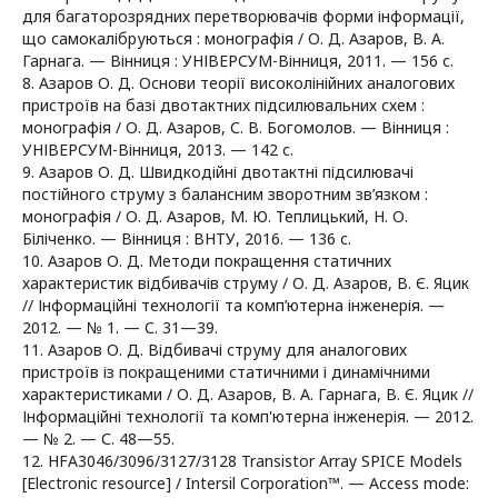
для багаторозрядних перетворювачів форми інформації,
що самокалібруються : монографія / О. Д. Азаров, В. А.
Гарнага. — Вінниця : УНІВЕРСУМ-Вінниця, 2011. — 156 с.
8. Азаров О. Д. Основи теорії високолінійних аналогових
пристроїв на базі двотактних підсилювальних схем :
монографія / О. Д. Азаров, С. В. Богомолов. — Вінниця :
УНІВЕРСУМ-Вінниця, 2013. — 142 с.
9. Азаров О. Д. Швидкодійні двотактні підсилювачі
постійного струму з балансним зворотним зв’язком :
монографія / О. Д. Азаров, М. Ю. Теплицький, Н. О.
Біліченко. — Вінниця : ВНТУ, 2016. — 136 с.
10. Азаров О. Д. Методи покращення статичних
характеристик відбивачів струму / О. Д. Азаров, В. Є. Яцик
// Інформаційні технології та комп’ютерна інженерія. —
2012. — № 1. — С. 31—39.
11. Азаров О. Д. Відбивачі струму для аналогових
пристроїв із покращеними статичними і динамічними
характеристиками / О. Д. Азаров, В. А. Гарнага, В. Є. Яцик //
Інформаційні технології та комп'ютерна інженерія. — 2012.
— № 2. — С. 48—55.
12. HFA3046/3096/3127/3128 Transistor Array SPICE Models
[Electronic resource] / Intersil Corporation™. — Access mode: