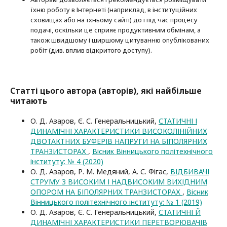
їхню роботу в Інтернеті (наприклад, в інституційних
сховищах або на їхньому сайті) до і під час процесу
подачі, оскільки це сприяє продуктивним обмінам, а
також швидшому і ширшому цитуванню опубліко­ва­них
робіт (див. вплив відкритого доступу).
Статті цього автора (авторів), які найбільше
читають
О. Д. Азаров, Є. С. Генеральницький,
СТАТИЧНІ І
ДИНАМІЧНІ ХАРАКТЕРИСТИКИ ВИСОКОЛІНІЙНИХ
ДВОТАКТНИХ БУФЕРІВ НАПРУГИ НА БІПОЛЯРНИХ
ТРАНЗИСТОРАХ
,
Вісник Вінницького політехнічного
інституту: № 4 (2020)
О. Д. Азаров, Р. М. Медяний, А. С. Фігас,
ВІДБИВАЧІ
СТРУМУ З ВИСОКИМ І НАДВИСОКИМ ВИХІДНИМ
ОПОРОМ НА БІПОЛЯРНИХ ТРАНЗИСТОРАХ
,
Вісник
Вінницького політехнічного інституту: № 1 (2019)
О. Д. Азаров, Є. С. Генеральницький,
СТАТИЧНІ Й
ДИНАМІЧНІ ХАРАКТЕРИСТИКИ ПЕРЕТВОРЮВАЧІВ