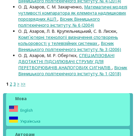
Вінницького політехнічного інституту: № 4 (2014)
О. Д. Азаров, С. М. Захарченко,
Математичні моделі
чутливості компаратора як елемента надлишкових
порозрядних АЦП
,
Вісник Вінницького
політехнічного інституту: № 6 (2004)
О. Д. Азаров, Л. В. Крупельницький, С. В. Лисюк,
Комп`ютерні технології визначення спотворень
кольоровості у телевізійних системах
,
Вісник
Вінницького політехнічного інституту: № 3 (2006)
О. Д. Азаров, М. Р. Обертюх,
СПЕЦІАЛІЗОВАНІ
ДВОТАКТНІ ПІДСИЛЮВАЧІ СТРУМУ ДЛЯ
ПЕРЕТВОРЮВАЧІВ АНАЛОГОВИХ СИГНАЛІВ
,
Вісник
Вінницького політехнічного інституту: № 1 (2018)
1
2
3
>
>>
Мова
English
Українська
Авторам