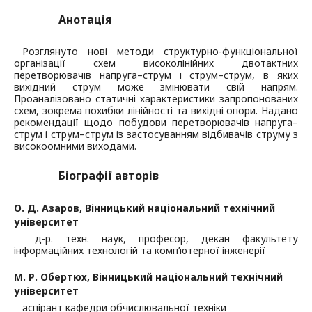
Анотація
Розглянуто нові методи структурно-функціональної
організації схем високолінійних двотактних
перетворювачів напруга–струм і струм–струм, в яких
вихідний струм може змінювати свій напрям.
Проаналізовано статичні характеристики запропонованих
схем, зокрема похибки лінійності та вихідні опори. Надано
рекомендації щодо побудови перетворювачів напруга–
струм і струм–струм із застосуванням відбивачів струму з
високоомними виходами.
Біографії авторів
О. Д. Азаров,
Вінницький національний технічний
університет
д-р. техн. наук, професор, декан факультету
інформаційних технологій та комп’ютерної інженерії
М. Р. Обертюх,
Вінницький національний технічний
університет
аспірант кафедри обчислювальної техніки