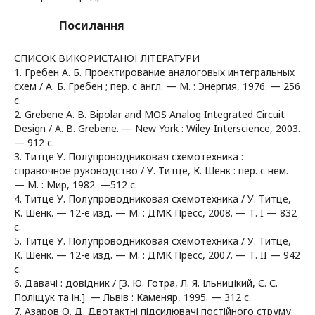
Посилання
СПИСОК ВИКОРИСТАНОЇ ЛІТЕРАТУРИ
1. Гребен А. Б. Проектирование аналоговых интегральных
схем / А. Б. Гребен ; пер. с англ. — М. : Энергия, 1976. — 256
с.
2. Grebene A. B. Bipolar and MOS Analog Integrated Circuit
Design / A. B. Grebene. — New York : Wiley-Interscience, 2003.
— 912 с.
3. Титце У. Полупроводниковая схемотехника :
справочное руководство / У. Титце, К. Шенк : пер. с нем.
— М. : Мир, 1982. —512 с.
4. Титце У. Полупроводниковая схемотехника / У. Титце,
К. Шенк. — 12-е изд. — М. : ДМК Пресс, 2008. — Т. I — 832
с.
5. Титце У. Полупроводниковая схемотехника / У. Титце,
К. Шенк. — 12-е изд. — М. : ДМК Пресс, 2007. — Т. II — 942
с.
6. Давачі : довідник / [З. Ю. Готра, Л. Я. Ільницікий, Є. С.
Поліщук та ін.]. — Львів : Каменяр, 1995. — 312 с.
7. Азаров О. Д. Двотактні підсилювачі постійного струму