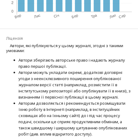
Ліцензія
Автори, які публікуються у цьому журналі, згодні з такими
умовами:
Автори зберігають авторське право і надають журналу
право першої публі­кації.
Автори можуть укладати окремі, додат­кові договірні
угоди з неексклюзив­ного поширення опублікованої
журналом версії статті (наприклад, розмістити її в
інститутському репозиторії або опубліку­вати її в книзі), з
визнанням її первісної публікації в цьому журналі.
Авторам дозволяється і рекомендується розміщувати
їхню роботу в Інтернеті (наприклад, в інституційних
сховищах або на їхньому сайті) до і під час процесу
подачі, оскільки це сприяє продуктивним обмінам, а
також швидшому і ширшому цитуванню опубліко­ва­них
робіт (див. вплив відкритого доступу).