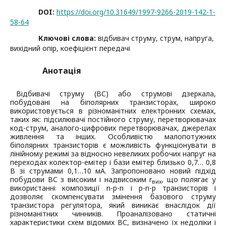
DOI:
https://doi.org/10.31649/1997-9266-2019-142-1-
58-64
Ключові слова:
відбивач струму, струм, напруга,
вихідний опір, коефіцієнт передачі
Анотація
Відбивачі струму (ВС) або струмові дзеркала,
побудовані на біполярних транзисторах, широко
використовується в різноманітних електронних схемах,
таких як: підсилювачі постійного струму, перетворювачах
код-струм, аналого-цифрових перетворювачах, джерелах
живлення та інших. Особливістю малопотужних
біполярних транзисторів є можливість функціонувати в
лінійному режимі за відносно невеликих робочих напруг на
переходах колектор-емітер і бази емітер близько 0,7… 0,8
В зі струмами 0,1…10 мА. Запропоновано новий підхід
побудови ВС з високим і надвисоким r
, що полягає у
вих
використанні композиції n-p-n і p-n-p транзисторів і
дозволяє скомпенсувати змінення базового струму
транзистора регулятора, який виникає внаслідок дії
різноманітних чинників. Проаналізовано статичні
характеристики схем відомих ВС, визначено їх недоліки і