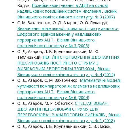
Кадук,
Похибки квантування в АЦП на основі
надлишкових позиційних систем числення
,
Вісник
Вінницького політехнічного інституту: № 3 (2007)
С. М. Захарченко, О. Д. Азаров, О. О. Лукащук,
Визначення мінімальної тривалості такту аналого-
цифрового врівноваження у надлишкових
порозрядних АЦП
,
Вісник Вінницького
політехнічного інституту: № 3 (2005)
О. Д. Азаров, Л. В. Крупельницький, М. Ю.
Теплицький,
НЕЛІЙНІ СПОТВОРЕННЯ ДВОТАКТНИХ
ПІДСИЛЮВАЧІВ ПОСТІЙНОГО СТРУМУ З
ВИБІРКОВИМ ЗВОРОТНИМ ЗВ’ЯЗКОМ
,
Вісник
Вінницького політехнічного інституту: № 4 (2014)
О. Д. Азаров, С. М. Захарченко,
Математичні моделі
чутливості компаратора як елемента надлишкових
порозрядних АЦП
,
Вісник Вінницького
політехнічного інституту: № 6 (2004)
О. Д. Азаров, М. Р. Обертюх,
СПЕЦІАЛІЗОВАНІ
ДВОТАКТНІ ПІДСИЛЮВАЧІ СТРУМУ ДЛЯ
ПЕРЕТВОРЮВАЧІВ АНАЛОГОВИХ СИГНАЛІВ
,
Вісник
Вінницького політехнічного інституту: № 1 (2018)
О. Д. Азаров, Л. В. Крупельницький, С. В. Лисюк,