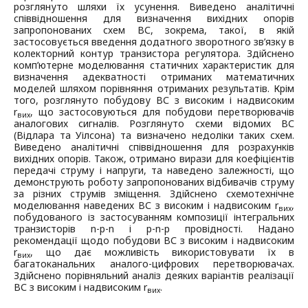
розглянуто шляхи їх усунення. Виведено аналітичні
співвідношення для визначення вихідних опорів
запропонованих схем ВС, зокрема, такої, в якій
застосовується введення додатного зворотного зв’язку в
колекторний контур транзистора регулятора. Здійснено
комп’ютерне моделювання статичних характеристик для
визначення адекватності отриманих математичних
моделей шляхом порівняння отриманих результатів. Крім
того, розглянуто побудову ВС з високим і надвисоким
r
, що застосовуються для побудови перетворювачів
вих
аналогових сигналів. Розглянуто схеми відомих ВС
(Відлара та Уілсона) та визначено недоліки таких схем.
Виведено аналітичні співвідношення для розрахунків
вихідних опорів. Також, отримано вирази для коефіцієнтів
передачі струму і напруги, та наведено залежності, що
демонструють роботу запропонованих відбивачів струму
за різних струмів зміщення. Здійснено схемотехнічне
моделювання наведених ВС з високим і надвисоким r
,
вих
побудованого із застосуванням композиції інтегральних
транзисторів n-p-n і p-n-p провідності. Надано
рекомендації щодо побудови ВС з високим і надвисоким
r
, що дає можливість використовувати їх в
вих
багатоканальних аналого-цифрових перетворювачах.
Здійснено порівняльний аналіз деяких варіантів реалізації
ВС з високим і надвисоким r
.
вих