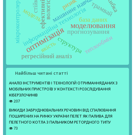
стійкість
машинне навчання
похибка
ефективність
вологість
ризик
трамвай
мікроконтролер
інформаційна технологія
модель
база даних
моделювання
оптимізація
прогнозування
теплообмін
структура
якість
регресійний аналіз
Найбільш читані статті
АНАЛІЗ ІНСТРУМЕНТІВ І ТЕХНОЛОГІЙ ОТРИМАННЯДАНИХ З
МОБІЛЬНИХ ПРИСТРОЇВ У КОНТЕКСТІ РОЗСЛІДУВАННЯ
КІБЕРЗЛОЧИНІВ
207
ВИКИДИ ЗАБРУДНЮВАЛЬНИХ РЕЧОВИН ВІД СПАЛЮВАННЯ
ПОШИРЕНИХ НА РИНКУ УКРАЇНИ ПЕЛЕТ ЯК ПАЛИВА ДЛЯ
ПЕЛЕТНОГО КОТЛА З ПАЛЬНИКОМ РЕТОРДНОГО ТИПУ
73