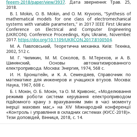
feeem-2018/paper/view/3937
. Дата звернення: Трав. 25,
2018.
B. I. Mokin, O. B. Mokin, and O. M. Kryvonis, “Synthesis of
mathematical models for one class of electromechanical
systems with variable parameters,” in 2017 IEEE First Ukraine
Conference on Electrical and Computer Engineering
(UKRCON). Conference Proceedings, Kyiv, Ukraine, November.
2017.
https://doi.org/10.1109/UKRCON.2017.8100504
.
М. А. Павловський, Теоретична механіка. Київ: Техніка,
2002, 512 с.
М. Г. Чиликин, М. М. Соколов, В. М.Терехов, и А. В.
Шинянский, Основы автоматизированного
електропривода. Москва: Энергия, 1974, 568 с.
И. Н. Бронштейн, и К. А. Семендяев, Справочник по
математике для инженеров и учащихся втузов. Москва:
Наука, 1967, 608 с.
Б. І. Мокін, О. Б. Мокін, та О. М. Кривоніс, «Моделювання
режимів роботи системи керування електроприводом
підйомного крану з врахуванням змін в часі моменту
інерції махових мас,» на ХІV Міжнародній конференції
«Контроль і управління в складних системах (КУСС-2018)».
Тези доповідей, Вінниця, 2018, с. 14.