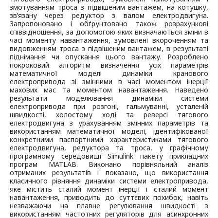
змотуванням троса з підвішеним вантажем, на котушку,
зв’язану через редуктор з валом електродвигуна.
Запропоновано і обґрунтовано також розрахункові
співвідношення, за допомогою яких визначаються зміни в
часі моменту навантаження, зумовлені вкороченням та
видовженням троса з підвішеним вантажем, в результаті
піднімання чи опускання цього вантажу. Розроблено
покроковий алгоритм визначення усіх параметрів
математичної моделі динаміки кранового
електропривода зі змінними в часі моментом інерції
махових мас та моментом навантаження. Наведено
результати моделювання динаміки системи
електропривода при розгоні, гальмуванні, усталеній
швидкості, холостому ході та реверсі тягового
електродвигуна з урахуванням змінних параметрів та
використанням математичної моделі, ідентифікованої
конкретними паспортними характеристиками тягового
електродвигуна, редуктора та троса, у графічному
програмному середовищі Simulink пакету прикладних
програм MATLAB. Виконано порівняльний аналіз
отриманих результатів і показано, що використання
класичного рівняння динаміки системи електропривода,
яке містить сталий момент інерції і сталий момент
навантаження, приводить до суттєвих похибок, навіть
незважаючи на плавне регулювання швидкості з
використанням частотних регуляторів для асинхронних