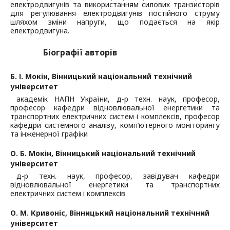
електродвигунів та використанням силових транзисторів
для регулювання електродвигунів постійного струму
шляхом зміни напруги, що подається на якір
електродвигуна.
Біографії авторів
Б. І. Мокін,
Вінницький національний технічний
університет
академік НАПН України, д-р техн. наук, професор,
професор кафедри відновлювальної енергетики та
транспортних електричних систем і комплексів, професор
кафедри системного аналізу, комп’ютерного моніторингу
та інженерної графіки
О. Б. Мокін,
Вінницький національний технічний
університет
д-р техн. наук, професор, завідувач кафедри
відновлювальної енергетики та транспортних
електричних систем і комплексів
О. М. Кривоніс,
Вінницький національний технічний
університет