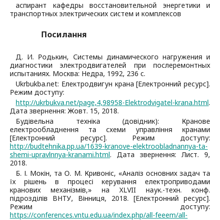
аспирант кафедры восстановительной энергетики и
транспортных электрических систем и комплексов
Посилання
Д. И. Родькин, Системы динамического нагружения и
диагностики электродвигателей при послеремонтных
испытаниях. Москва: Недра, 1992, 236 с.
Ukrbukba.net: Електродвигун крана [Електронний ресурс].
Режим доступу:
http://ukrbukva.net/page,4,98958-Elektrodvigatel-krana.html
.
Дата звернення: Жовт. 15, 2018.
Будівельна техніка (довідник): Кранове
електрообладнення та схеми управління кранами
[Електронний ресурс]. Режим доступу:
http://budtehnika.pp.ua/1639-kranove-elektroobladnannya-ta-
shemi-upravlnnya-kranami.html
. Дата звернення: Лист. 9,
2018.
Б. І. Мокін, та О. М. Кривоніс, «Аналіз основних задач та
їх рішень в процесі керування електроприводами
кранових механізмів,» на XLVII наук.-техн. конф.
підрозділів ВНТУ, Вінниця, 2018. [Електронний ресурс].
Режим доступу:
https://conferences.vntu.edu.ua/index.php/all-feeem/all-