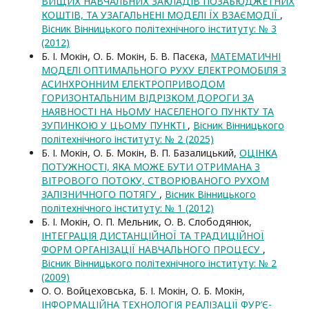
ВИЩИХ НАВЧАЛЬНИХ ЗАКЛАДІВ ПОЗАБЮДЖЕТНИХ
КОШТІВ, ТА УЗАГАЛЬНЕНІ МОДЕЛІ ЇХ ВЗАЄМОДІЇ
,
Вісник Вінницького політехнічного інституту: № 3
(2012)
Б. І. Мокін, О. Б. Мокін, Б. В. Пасєка,
МАТЕМАТИЧНІ
МОДЕЛІ ОПТИМАЛЬНОГО РУХУ ЕЛЕКТРОМОБІЛЯ З
АСИНХРОННИМ ЕЛЕКТРОПРИВОДОМ
ГОРИЗОНТАЛЬНИМ ВІДРІЗКОМ ДОРОГИ ЗА
НАЯВНОСТІ НА НЬОМУ НАСЕЛЕНОГО ПУНКТУ ТА
ЗУПИНКОЮ У ЦЬОМУ ПУНКТІ
,
Вісник Вінницького
політехнічного інституту: № 2 (2025)
Б. І. Мокін, О. Б. Мокін, В. П. Базалицький,
ОЦІНКА
ПОТУЖНОСТІ, ЯКА МОЖЕ БУТИ ОТРИМАНА З
ВІТРОВОГО ПОТОКУ, СТВОРЮВАНОГО РУХОМ
ЗАЛІЗНИЧНОГО ПОТЯГУ
,
Вісник Вінницького
політехнічного інституту: № 1 (2012)
Б. І. Мокін, О. П. Мельник, О. В. Слободянюк,
ІНТЕГРАЦІЯ ДИСТАНЦІЙНОЇ ТА ТРАДИЦІЙНОЇ
ФОРМ ОРГАНІЗАЦІЇ НАВЧАЛЬНОГО ПРОЦЕСУ
,
Вісник Вінницького політехнічного інституту: № 2
(2009)
О. О. Войцеховська, Б. І. Мокін, О. Б. Мокін,
ІНФОРМАЦІЙНА ТЕХНОЛОГІЯ РЕАЛІЗАЦІЇ ФУР’Є-