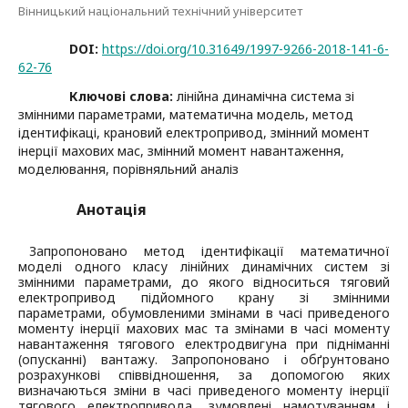
Вінницький національний технічний університет
DOI:
https://doi.org/10.31649/1997-9266-2018-141-6-
62-76
Ключові слова:
лінійна динамічна система зі
змінними параметрами, математична модель, метод
ідентифікаці, крановий електропривод, змінний момент
інерції махових мас, змінний момент навантаження,
моделювання, порівняльний аналіз
Анотація
Запропоновано метод ідентифікації математичної
моделі одного класу лінійних динамічних систем зі
змінними параметрами, до якого відноситься тяговий
електропривод підйомного крану зі змінними
параметрами, обумовленими змінами в часі приведеного
моменту інерції махових мас та змінами в часі моменту
навантаження тягового електродвигуна при підніманні
(опусканні) вантажу. Запропоновано і обґрунтовано
розрахункові співвідношення, за допомогою яких
визначаються зміни в часі приведеного моменту інерції
тягового електропривода, зумовлені намотуванням і