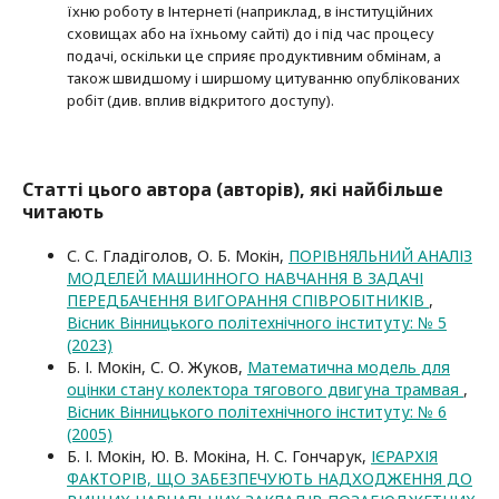
їхню роботу в Інтернеті (наприклад, в інституційних
сховищах або на їхньому сайті) до і під час процесу
подачі, оскільки це сприяє продуктивним обмінам, а
також швидшому і ширшому цитуванню опубліко­ва­них
робіт (див. вплив відкритого доступу).
Статті цього автора (авторів), які найбільше
читають
С. С. Гладіголов, О. Б. Мокін,
ПОРІВНЯЛЬНИЙ АНАЛІЗ
МОДЕЛЕЙ МАШИННОГО НАВЧАННЯ В ЗАДАЧІ
ПЕРЕДБАЧЕННЯ ВИГОРАННЯ СПІВРОБІТНИКІВ
,
Вісник Вінницького політехнічного інституту: № 5
(2023)
Б. І. Мокін, С. О. Жуков,
Математична модель для
оцінки стану колектора тягового двигуна трамвая
,
Вісник Вінницького політехнічного інституту: № 6
(2005)
Б. І. Мокін, Ю. В. Мокіна, Н. С. Гончарук,
ІЄРАРХІЯ
ФАКТОРІВ, ЩО ЗАБЕЗПЕЧУЮТЬ НАДХОДЖЕННЯ ДО