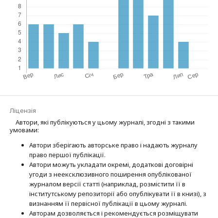
Ліцензія
Автори, які публікуються у цьому журналі, згодні з такими
умовами:
Автори зберігають авторське право і надають журналу
право першої публі­кації.
Автори можуть укладати окремі, додат­кові договірні
угоди з неексклюзив­ного поширення опублікованої
журналом версії статті (наприклад, розмістити її в
інститутському репозиторії або опубліку­вати її в книзі), з
визнанням її первісної публікації в цьому журналі.
Авторам дозволяється і рекомендується розміщувати