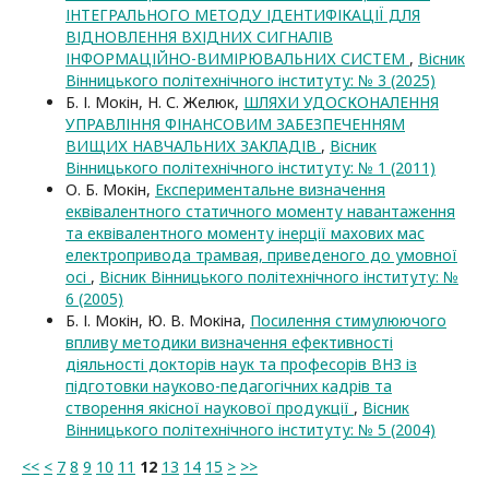
ІНТЕГРАЛЬНОГО МЕТОДУ ІДЕНТИФІКАЦІЇ ДЛЯ
ВІДНОВЛЕННЯ ВХІДНИХ СИГНАЛІВ
ІНФОРМАЦІЙНО-ВИМІРЮВАЛЬНИХ СИСТЕМ
,
Вісник
Вінницького політехнічного інституту: № 3 (2025)
Б. І. Мокін, Н. С. Желюк,
ШЛЯХИ УДОСКОНАЛЕННЯ
УПРАВЛІННЯ ФІНАНСОВИМ ЗАБЕЗПЕЧЕННЯМ
ВИЩИХ НАВЧАЛЬНИХ ЗАКЛАДІВ
,
Вісник
Вінницького політехнічного інституту: № 1 (2011)
О. Б. Мокін,
Експериментальне визначення
еквівалентного статичного моменту навантаження
та еквівалентного моменту інерції махових мас
електропривода трамвая, приведеного до умовної
осі
,
Вісник Вінницького політехнічного інституту: №
6 (2005)
Б. І. Мокін, Ю. В. Мокіна,
Посилення стимулюючого
впливу методики визначення ефективності
діяльності докторів наук та професорів ВНЗ із
підготовки науково-педагогічних кадрів та
створення якісної наукової продукції
,
Вісник
Вінницького політехнічного інституту: № 5 (2004)
<<
<
7
8
9
10
11
12
13
14
15
>
>>