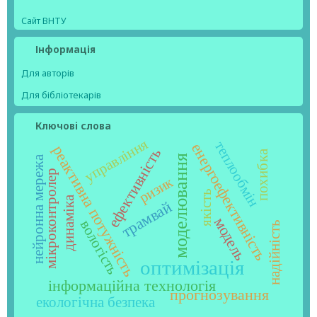
Сайт ВНТУ
Інформація
Для авторів
Для бібліотекарів
Ключові слова
управління
теплообмін
енергоефективність
реактивна потужність
ефективність
похибка
моделювання
нейронна мережа
мікроконтролер
ризик
якість
динаміка
трамвай
модель
вологість
надійність
оптимізація
інформаційна технологія
прогнозування
екологічна безпека