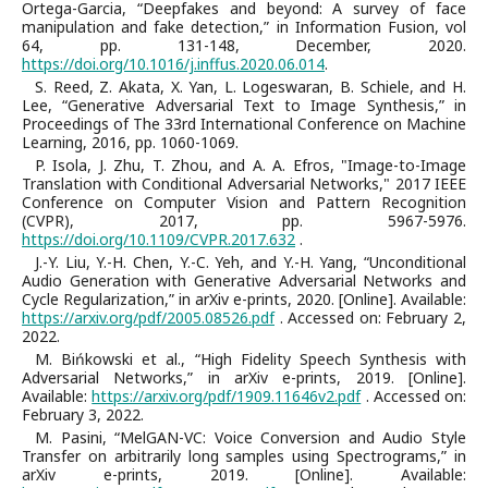
Ortega-Garcia, “Deepfakes and beyond: A survey of face
manipulation and fake detection,” in Information Fusion, vol
64, pp. 131-148, December, 2020.
https://doi.org/10.1016/j.inffus.2020.06.014
.
S. Reed, Z. Akata, X. Yan, L. Logeswaran, B. Schiele, and H.
Lee, “Generative Adversarial Text to Image Synthesis,” in
Proceedings of The 33rd International Conference on Machine
Learning, 2016, pp. 1060-1069.
P. Isola, J. Zhu, T. Zhou, and A. A. Efros, "Image-to-Image
Translation with Conditional Adversarial Networks," 2017 IEEE
Conference on Computer Vision and Pattern Recognition
(CVPR), 2017, pp. 5967-5976.
https://doi.org/10.1109/CVPR.2017.632
.
J.-Y. Liu, Y.-H. Chen, Y.-C. Yeh, and Y.-H. Yang, “Unconditional
Audio Generation with Generative Adversarial Networks and
Cycle Regularization,” in arXiv e-prints, 2020. [Online]. Available:
https://arxiv.org/pdf/2005.08526.pdf
. Accessed on: February 2,
2022.
M. Bińkowski et al., “High Fidelity Speech Synthesis with
Adversarial Networks,” in arXiv e-prints, 2019. [Online].
Available:
https://arxiv.org/pdf/1909.11646v2.pdf
. Accessed on:
February 3, 2022.
M. Pasini, “MelGAN-VC: Voice Conversion and Audio Style
Transfer on arbitrarily long samples using Spectrograms,” in
arXiv e-prints, 2019. [Online]. Available: