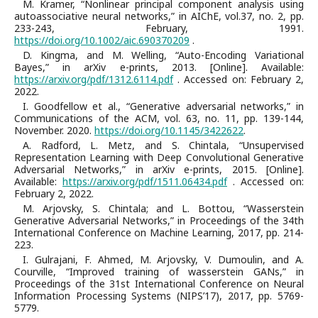
M. Kramer, “Nonlinear principal component analysis using
autoassociative neural networks,” in AIChE, vol.37, no. 2, pp.
233-243, February, 1991.
https://doi.org/10.1002/aic.690370209
.
D. Kingma, and M. Welling, “Auto-Encoding Variational
Bayes,” in arXiv e-prints, 2013. [Online]. Available:
https://arxiv.org/pdf/1312.6114.pdf
. Accessed on: February 2,
2022.
I. Goodfellow et al., “Generative adversarial networks,” in
Communications of the ACM, vol. 63, no. 11, pp. 139-144,
November. 2020.
https://doi.org/10.1145/3422622
.
A. Radford, L. Metz, and S. Chintala, “Unsupervised
Representation Learning with Deep Convolutional Generative
Adversarial Networks,” in arXiv e-prints, 2015. [Online].
Available:
https://arxiv.org/pdf/1511.06434.pdf
. Accessed on:
February 2, 2022.
M. Arjovsky, S. Chintala; and L. Bottou, “Wasserstein
Generative Adversarial Networks,” in Proceedings of the 34th
International Conference on Machine Learning, 2017, pp. 214-
223.
I. Gulrajani, F. Ahmed, M. Arjovsky, V. Dumoulin, and A.
Courville, “Improved training of wasserstein GANs,” in
Proceedings of the 31st International Conference on Neural
Information Processing Systems (NIPS’17), 2017, pp. 5769-
5779.