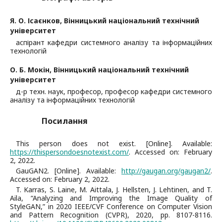
Я. О. Ісаєнков,
Вінницький національний технічний
університет
аспірант кафедри системного аналізу та інформаційних
технологій
О. Б. Мокін,
Вінницький національний технічний
університет
д-р техн. наук, професор, професор кафедри системного
аналізу та інформаційних технологій
Посилання
This person does not exist. [Online]. Available:
https://thispersondoesnotexist.com/
. Accessed on: February
2, 2022.
GauGAN2. [Online]. Available:
http://gaugan.org/gaugan2/
.
Accessed on: February 2, 2022.
T. Karras, S. Laine, M. Aittala, J. Hellsten, J. Lehtinen, and T.
Aila, “Analyzing and Improving the Image Quality of
StyleGAN,” in 2020 IEEE/CVF Conference on Computer Vision
and Pattern Recognition (CVPR), 2020, pp. 8107-8116.