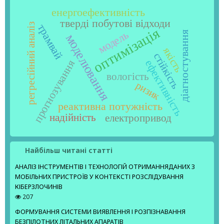
енергоефективність
тверді побутові відходи
регресійний аналіз
трамвай
оптимізація
модель
діагностування
моделювання
якість
стійкість
ефективність
прогнозування
вологість
ризик
реактивна потужність
надійність
електропривод
Найбільш читані статті
АНАЛІЗ ІНСТРУМЕНТІВ І ТЕХНОЛОГІЙ ОТРИМАННЯДАНИХ З
МОБІЛЬНИХ ПРИСТРОЇВ У КОНТЕКСТІ РОЗСЛІДУВАННЯ
КІБЕРЗЛОЧИНІВ
207
ФОРМУВАННЯ СИСТЕМИ ВИЯВЛЕННЯ І РОЗПІЗНАВАННЯ
БЕЗПІЛОТНИХ ЛІТАЛЬНИХ АПАРАТІВ