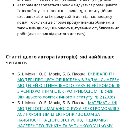
Авторам дозволяється і рекомендується розміщувати
їхню роботу в Інтернеті (наприклад, в інституційних
сховищах або на їхньому сайті) до і під час процесу
подачі, оскільки це сприяє продуктивним обмінам, а
також швидшому і ширшому цитуванню опубліко­ва­них
робіт (див. вплив відкритого доступу).
Статті цього автора (авторів), які найбільше
читають
Б. І. Мокін, О. Б. Мокін, Б. В. Пасєка,
ЕКВІВАЛЕНТНІ
МОДЕЛІ ПРОЦЕСУ ОБЧИСЛЕНЬ В ЗАДАЧІ СИНТЕЗУ
МОДЕЛЕЙ ОПТИМАЛЬНОГО РУХУ ЕЛЕКТРОМОБІЛЯ
З АСИНХРОННИМ ЕЛЕКТРОПРИВОДОМ
,
Вісник
Вінницького політехнічного інституту: № 2 (2026)
Б. І. Мокін, О. Б. Мокін, Б. В. Пасєка,
МАТЕМАТИЧНІ
МОДЕЛІ ОПТИМАЛЬНОГО РУХУ ЕЛЕКТРОМОБІЛЯ З
АСИНХРОННИМ ЕЛЕКТРОПРИВОДОМ ЗА
НАЯВНОСТІ НА ДОРОЗІ СПУСКІВ, ПІДЙОМІВ І
НАСЕЛЕНОГО ПУНКТУ ТА ЗУПИНКОЮ У ЦЬОМУ