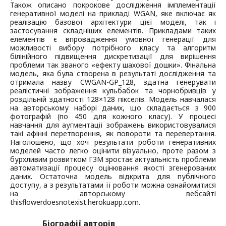
Також описано покрокове дослідження імплементації
генеративної моделі на прикладі WGAN, яке включає як
реалізацію базової архітектури цієї моделі, так і
застосування складніших елементів. Прикладами таких
елементів є впровадження умовної генерації для
можливості вибору потрібного класу та алгоритм
білінійного підвищення дискретизації для вирішення
проблеми так званого «ефекту шахової дошки». Фінальна
модель, яка була створена в результаті дослідження та
отримала назву CWGAN-GP_128, здатна генерувати
реалістичні зображення кульбабок та чорнобривців у
роздільній здатності 128×128 пікселів. Модель навчалася
на авторському наборі даних, що складається з 900
фотографій (по 450 для кожного класу). У процесі
навчання для аугментації зображень використовувалися
такі афінні перетворення, як повороти та перевертання.
Наголошено, що хоч результати роботи генеративних
моделей часто легко оцінити візуально, проте разом з
бурхливим розвитком ГЗМ зростає актуальність проблеми
автоматизації процесу оцінювання якості згенерованих
даних. Остаточна модель відкрита для публічного
доступу, а з результатами її роботи можна ознайомитися
на авторському вебсайті
thisflowerdoesnotexist.herokuapp.com.
Біографії авторів