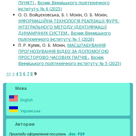
ПУНКТІ
,
Вісник Вінницького політехнічного
інституту: № 6 (2025)
О. О. Войцеховська, Б. І. Мокін, О. Б. Мокін,
ІНФОРМАЦІЙНА ТЕХНОЛОГІЯ РЕАЛІЗАЦІЇ ФУР’Є-
ІНТЕГРАЛЬНОГО МЕТОДУ ІДЕНТИФІКАЦІЇ
ДИНАМІЧНИХ СИСТЕМ
,
Вісник Вінницького
політехнічного інституту: № 1 (2026)
Л. Р. Кулик, О. Б. Мокін,
МАСШТАБУВАННЯ
ПРОГНОЗУВАННЯ ВІДЕО ЗА ДОПОМОГОЮ
ПРОСТОРОВО-ЧАСОВИХ ПАТЧІВ
,
Вісник
Вінницького політехнічного інституту: № 5 (2025)
<<
<
4
5
6
7
8
9
Мова
English
Українська
Авторам
Приклади оформлення посилань
.doc
PDF