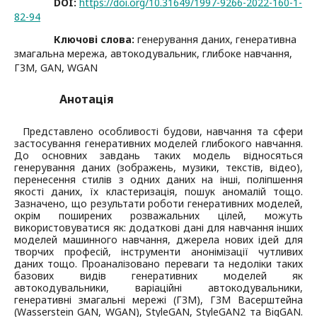
DOI:
https://doi.org/10.31649/1997-9266-2022-160-1-
82-94
Ключові слова:
генерування даних, генеративна
змагальна мережа, автокодувальник, глибоке навчання,
ГЗМ, GAN, WGAN
Анотація
Представлено особливості будови, навчання та сфери
застосування генеративних моделей глибокого навчання.
До основних завдань таких модель відносяться
генерування даних (зображень, музики, текстів, відео),
перенесення стилів з одних даних на інші, поліпшення
якості даних, їх кластеризація, пошук аномалій тощо.
Зазначено, що результати роботи генеративних моделей,
окрім поширених розважальних цілей, можуть
використовуватися як: додаткові дані для навчання інших
моделей машинного навчання, джерела нових ідей для
творчих професій, інструменти анонімізації чутливих
даних тощо. Проаналізовано переваги та недоліки таких
базових видів генеративних моделей як
автокодувальники, варіаційні автокодувальники,
генеративні змагальні мережі (ГЗМ), ГЗМ Васерштейна
(Wasserstein GAN, WGAN), StyleGAN, StyleGAN2 та BigGAN.