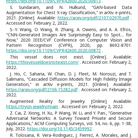
https://doi.org/10.1109/CVPR42600.2020.00813
.
S. Sundaram, and N. Hulkund, “GAN-based Data
Augmentation for Chest X-ray Classification,” in arXiv e-prints,
2021. [Online]. Available:
https://arxiv.org/pdf/2107.02970.pdf
.
Accessed on: February 2, 2022.
S.-Y. Wang, O. Wang, R. Zhang, A. Owens, and A. A. Efros,
“CNN-Generated Images Are Surprisingly Easy to Spot… for
Now,” 2020 IEEE/CVF Conference on Computer Vision and
Pattern Recognition (CVPR), 2020, pp. 8692-8701.
https://doi.org/10.1109/CVPR42600.2020.00872
.
This vessel does not exist. [Online]. Available:
https://thisvesseldoesnotexist.com/
. Accessed on: February 2,
2022.
J. Ho, C. Saharia, W. Chan, D. J. Fleet, M. Norouzi, and T.
Salimans, “Cascaded Diffusion Models for High Fidelity Image
Generation,” in arXiv e-prints, 2021. [Online]. Available:
https://arxiv.org/pdf/2106.15282.pdf
. Accessed on: February 2,
2022.
Augmented Reality for Jewelry. [Online]. Available:
https://tryon.jewelry/main
. Accessed on: February 2, 2022.
Z. Cai, Z. Xiong, H. Xu, P. Wang, W. Li, and Y. Pan., “Generative
Adversarial Networks: A Survey Toward Private and Secure
Applications,” ACM Computing Surveys, vol. 54, no. 6, pp. 1-38,
July, 2022.
https://doi.org/10.1145/3459992
.
R. Tolosana, R. Vera-Rodriguez, J. Fierrez, A. Morales, and J.