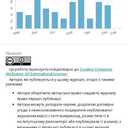
Ліцензія
Ця робота ліцензується відповідно до
Creative Commons
Attribution 4.0 International License
.
Автори, які публікуються у цьому журналі, згодні з такими
умовами:
Автори зберігають авторське право і надають журналу
право першої публі­кації.
Автори можуть укладати окремі, додат­кові договірні
угоди з неексклюзив­ного поширення опублікованої
журналом версії статті (наприклад, розмістити її в
інститутському репозиторії або опубліку­вати її в книзі), з
визнанням її первісної публікації в цьому журналі.