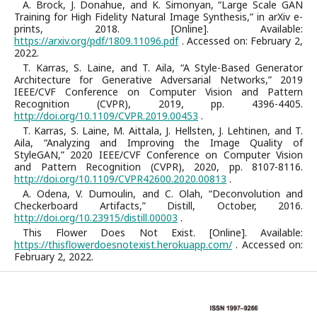
A. Brock, J. Donahue, and K. Simonyan, “Large Scale GAN
Training for High Fidelity Natural Image Synthesis,” in arXiv e-
prints, 2018. [Online]. Available:
https://arxiv.org/pdf/1809.11096.pdf
. Accessed on: February 2,
2022.
T. Karras, S. Laine, and T. Aila, “A Style-Based Generator
Architecture for Generative Adversarial Networks,” 2019
IEEE/CVF Conference on Computer Vision and Pattern
Recognition (CVPR), 2019, pp. 4396-4405.
http://doi.org/10.1109/CVPR.2019.00453
.
T. Karras, S. Laine, M. Aittala, J. Hellsten, J. Lehtinen, and T.
Aila, “Analyzing and Improving the Image Quality of
StyleGAN,” 2020 IEEE/CVF Conference on Computer Vision
and Pattern Recognition (CVPR), 2020, pp. 8107-8116.
http://doi.org/10.1109/CVPR42600.2020.00813
.
A. Odena, V. Dumoulin, and C. Olah, “Deconvolution and
Checkerboard Artifacts,” Distill, October, 2016.
http://doi.org/10.23915/distill.00003
.
This Flower Does Not Exist. [Online]. Available:
https://thisflowerdoesnotexist.herokuapp.com/
. Accessed on:
February 2, 2022.