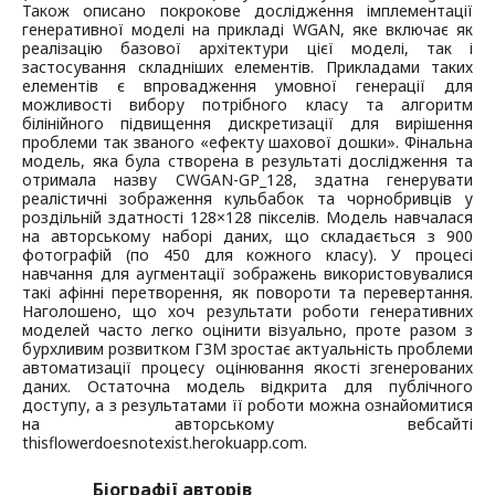
Також описано покрокове дослідження імплементації
генеративної моделі на прикладі WGAN, яке включає як
реалізацію базової архітектури цієї моделі, так і
застосування складніших елементів. Прикладами таких
елементів є впровадження умовної генерації для
можливості вибору потрібного класу та алгоритм
білінійного підвищення дискретизації для вирішення
проблеми так званого «ефекту шахової дошки». Фінальна
модель, яка була створена в результаті дослідження та
отримала назву CWGAN-GP_128, здатна генерувати
реалістичні зображення кульбабок та чорнобривців у
роздільній здатності 128×128 пікселів. Модель навчалася
на авторському наборі даних, що складається з 900
фотографій (по 450 для кожного класу). У процесі
навчання для аугментації зображень використовувалися
такі афінні перетворення, як повороти та перевертання.
Наголошено, що хоч результати роботи генеративних
моделей часто легко оцінити візуально, проте разом з
бурхливим розвитком ГЗМ зростає актуальність проблеми
автоматизації процесу оцінювання якості згенерованих
даних. Остаточна модель відкрита для публічного
доступу, а з результатами її роботи можна ознайомитися
на авторському вебсайті
thisflowerdoesnotexist.herokuapp.com.
Біографії авторів