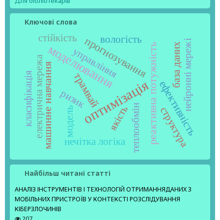
Для бібліотекарів
Ключові слова
стійкість
вологість
прогнозування
нейронні мережі
база даних
реактивна потужність
моделювання
управління
електрична мережа
машинне навчання
класифікація
трамвай
оптимізація
ефективність
ризик
теплообмін
якість
структура
модель
нечітка логіка
Найбільш читані статті
АНАЛІЗ ІНСТРУМЕНТІВ І ТЕХНОЛОГІЙ ОТРИМАННЯДАНИХ З
МОБІЛЬНИХ ПРИСТРОЇВ У КОНТЕКСТІ РОЗСЛІДУВАННЯ
КІБЕРЗЛОЧИНІВ
207