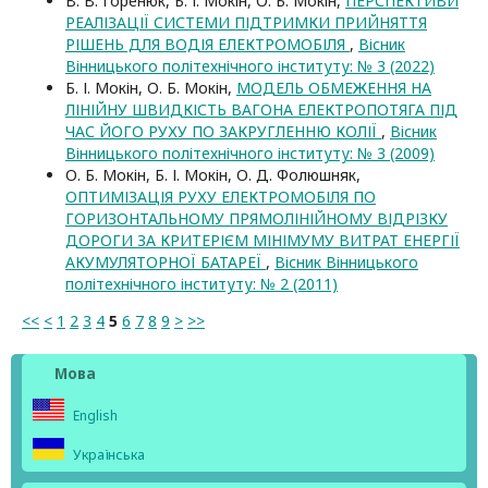
В. В. Горенюк, Б. І. Мокін, О. Б. Мокін,
ПЕРСПЕКТИВИ
РЕАЛІЗАЦІЇ СИСТЕМИ ПІДТРИМКИ ПРИЙНЯТТЯ
РІШЕНЬ ДЛЯ ВОДІЯ ЕЛЕКТРОМОБІЛЯ
,
Вісник
Вінницького політехнічного інституту: № 3 (2022)
Б. І. Мокін, О. Б. Мокін,
МОДЕЛЬ ОБМЕЖЕННЯ НА
ЛІНІЙНУ ШВИДКІСТЬ ВАГОНА ЕЛЕКТРОПОТЯГА ПІД
ЧАС ЙОГО РУХУ ПО ЗАКРУГЛЕННЮ КОЛІЇ
,
Вісник
Вінницького політехнічного інституту: № 3 (2009)
О. Б. Мокін, Б. І. Мокін, О. Д. Фолюшняк,
ОПТИМІЗАЦІЯ РУХУ ЕЛЕКТРОМОБІЛЯ ПО
ГОРИЗОНТАЛЬНОМУ ПРЯМОЛІНІЙНОМУ ВІДРІЗКУ
ДОРОГИ ЗА КРИТЕРІЄМ МІНІМУМУ ВИТРАТ ЕНЕРГІЇ
АКУМУЛЯТОРНОЇ БАТАРЕЇ
,
Вісник Вінницького
політехнічного інституту: № 2 (2011)
<<
<
1
2
3
4
5
6
7
8
9
>
>>
Мова
English
Українська