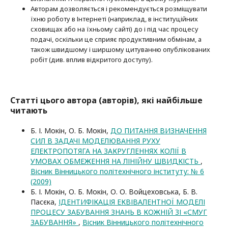
Авторам дозволяється і рекомендується розміщувати
їхню роботу в Інтернеті (наприклад, в інституційних
сховищах або на їхньому сайті) до і під час процесу
подачі, оскільки це сприяє продуктивним обмінам, а
також швидшому і ширшому цитуванню опубліко­ва­них
робіт (див. вплив відкритого доступу).
Статті цього автора (авторів), які найбільше
читають
Б. І. Мокін, О. Б. Мокін,
ДО ПИТАННЯ ВИЗНАЧЕННЯ
СИЛ В ЗАДАЧІ МОДЕЛЮВАННЯ РУХУ
ЕЛЕКТРОПОТЯГА НА ЗАКРУГЛЕННЯХ КОЛІЇ В
УМОВАХ ОБМЕЖЕННЯ НА ЛІНІЙНУ ШВИДКІСТЬ
,
Вісник Вінницького політехнічного інституту: № 6
(2009)
Б. І. Мокін, О. Б. Мокін, О. О. Войцеховська, Б. В.
Пасєка,
ІДЕНТИФІКАЦІЯ ЕКВІВАЛЕНТНОЇ МОДЕЛІ
ПРОЦЕСУ ЗАБУВАННЯ ЗНАНЬ В КОЖНІЙ ЗІ «СМУГ
ЗАБУВАННЯ»
,
Вісник Вінницького політехнічного