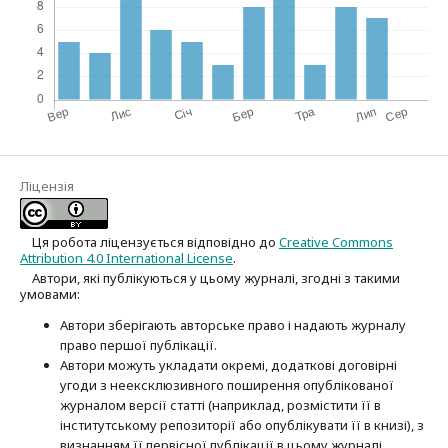
Ліцензія
Ця робота ліцензується відповідно до
Creative Commons
Attribution 4.0 International License
.
Автори, які публікуються у цьому журналі, згодні з такими
умовами:
Автори зберігають авторське право і надають журналу
право першої публі­кації.
Автори можуть укладати окремі, додат­кові договірні
угоди з неексклюзив­ного поширення опублікованої
журналом версії статті (наприклад, розмістити її в
інститутському репозиторії або опубліку­вати її в книзі), з
визнанням її первісної публікації в цьому журналі.