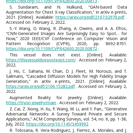
https://doi.org/10.1109/CVPR42600.2020.00813
.
S. Sundaram, and N. Hulkund, “GAN-based Data
Augmentation for Chest X-ray Classification,” in arXiv e-prints,
2021. [Online]. Available:
https://arxiv.org/pdf/2107.02970.pdf
.
Accessed on: February 2, 2022.
S.-Y. Wang, O. Wang, R. Zhang, A. Owens, and A. A. Efros,
“CNN-Generated Images Are Surprisingly Easy to Spot… for
Now,” 2020 IEEE/CVF Conference on Computer Vision and
Pattern Recognition (CVPR), 2020, pp. 8692-8701.
https://doi.org/10.1109/CVPR42600.2020.00872
.
This vessel does not exist. [Online]. Available:
https://thisvesseldoesnotexist.com/
. Accessed on: February 2,
2022.
J. Ho, C. Saharia, W. Chan, D. J. Fleet, M. Norouzi, and T.
Salimans, “Cascaded Diffusion Models for High Fidelity Image
Generation,” in arXiv e-prints, 2021. [Online]. Available:
https://arxiv.org/pdf/2106.15282.pdf
. Accessed on: February 2,
2022.
Augmented Reality for Jewelry. [Online]. Available:
https://tryon.jewelry/main
. Accessed on: February 2, 2022.
Z. Cai, Z. Xiong, H. Xu, P. Wang, W. Li, and Y. Pan., “Generative
Adversarial Networks: A Survey Toward Private and Secure
Applications,” ACM Computing Surveys, vol. 54, no. 6, pp. 1-38,
July, 2022.
https://doi.org/10.1145/3459992
.
R. Tolosana, R. Vera-Rodriguez, J. Fierrez, A. Morales, and J.