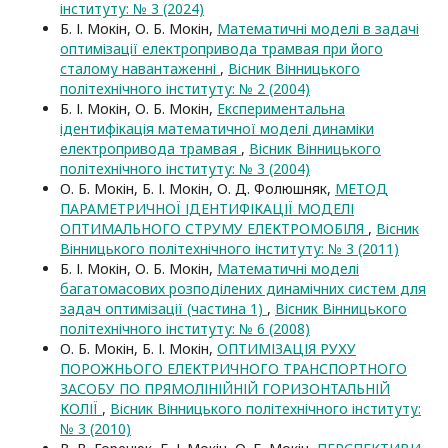
інституту: № 3 (2024)
Б. І. Мокін, О. Б. Мокін,
Математичні моделі в задачі
оптимізації електропривода трамвая при його
сталому навантаженні
,
Вісник Вінницького
політехнічного інституту: № 2 (2004)
Б. І. Мокін, О. Б. Мокін,
Експериментальна
ідентифікація математичної моделі динаміки
електропривода трамвая
,
Вісник Вінницького
політехнічного інституту: № 3 (2004)
О. Б. Мокін, Б. І. Мокін, О. Д. Фолюшняк,
МЕТОД
ПАРАМЕТРИЧНОЇ ІДЕНТИФІКАЦІЇ МОДЕЛІ
ОПТИМАЛЬНОГО СТРУМУ ЕЛЕКТРОМОБІЛЯ
,
Вісник
Вінницького політехнічного інституту: № 3 (2011)
Б. І. Мокін, О. Б. Мокін,
Математичні моделі
багатомасових розподілених динамічних систем для
задач оптимізації (частина 1)
,
Вісник Вінницького
політехнічного інституту: № 6 (2008)
О. Б. Мокін, Б. І. Мокін,
ОПТИМІЗАЦІЯ РУХУ
ПОРОЖНЬОГО ЕЛЕКТРИЧНОГО ТРАНСПОРТНОГО
ЗАСОБУ ПО ПРЯМОЛІНІЙНІЙ ГОРИЗОНТАЛЬНІЙ
КОЛІЇ
,
Вісник Вінницького політехнічного інституту:
№ 3 (2010)