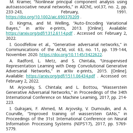
M. Kramer, “Nonlinear principal component analysis using
autoassociative neural networks,” in AIChE, vol.37, no. 2, pp.
233-243, February, 1991.
https://doi.org/10.1002/aic.690370209
.
D. Kingma, and M. Welling, “Auto-Encoding Variational
Bayes,” in arXiv e-prints, 2013. [Online]. Available:
https://arxiv.org/pdf/1312.6114.pdf
. Accessed on: February 2,
2022.
I. Goodfellow et al., “Generative adversarial networks,” in
Communications of the ACM, vol. 63, no. 11, pp. 139-144,
November. 2020.
https://doi.org/10.1145/3422622
.
A. Radford, L. Metz, and S. Chintala, “Unsupervised
Representation Learning with Deep Convolutional Generative
Adversarial Networks,” in arXiv e-prints, 2015. [Online].
Available:
https://arxiv.org/pdf/1511.06434.pdf
. Accessed on:
February 2, 2022.
M. Arjovsky, S. Chintala; and L. Bottou, “Wasserstein
Generative Adversarial Networks,” in Proceedings of the 34th
International Conference on Machine Learning, 2017, pp. 214-
223.
I. Gulrajani, F. Ahmed, M. Arjovsky, V. Dumoulin, and A.
Courville, “Improved training of wasserstein GANs,” in
Proceedings of the 31st International Conference on Neural
Information Processing Systems (NIPS’17), 2017, pp. 5769-
5779.