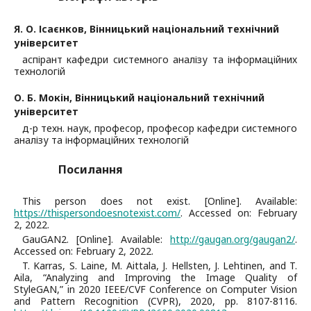
Я. О. Ісаєнков,
Вінницький національний технічний
університет
аспірант кафедри системного аналізу та інформаційних
технологій
О. Б. Мокін,
Вінницький національний технічний
університет
д-р техн. наук, професор, професор кафедри системного
аналізу та інформаційних технологій
Посилання
This person does not exist. [Online]. Available:
https://thispersondoesnotexist.com/
. Accessed on: February
2, 2022.
GauGAN2. [Online]. Available:
http://gaugan.org/gaugan2/
.
Accessed on: February 2, 2022.
T. Karras, S. Laine, M. Aittala, J. Hellsten, J. Lehtinen, and T.
Aila, “Analyzing and Improving the Image Quality of
StyleGAN,” in 2020 IEEE/CVF Conference on Computer Vision
and Pattern Recognition (CVPR), 2020, pp. 8107-8116.