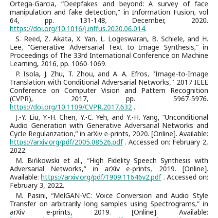
Ortega-Garcia, “Deepfakes and beyond: A survey of face
manipulation and fake detection,” in Information Fusion, vol
64, pp. 131-148, December, 2020.
https://doi.org/10.1016/j.inffus.2020.06.014
.
S. Reed, Z. Akata, X. Yan, L. Logeswaran, B. Schiele, and H.
Lee, “Generative Adversarial Text to Image Synthesis,” in
Proceedings of The 33rd International Conference on Machine
Learning, 2016, pp. 1060-1069.
P. Isola, J. Zhu, T. Zhou, and A. A. Efros, "Image-to-Image
Translation with Conditional Adversarial Networks," 2017 IEEE
Conference on Computer Vision and Pattern Recognition
(CVPR), 2017, pp. 5967-5976.
https://doi.org/10.1109/CVPR.2017.632
.
J.-Y. Liu, Y.-H. Chen, Y.-C. Yeh, and Y.-H. Yang, “Unconditional
Audio Generation with Generative Adversarial Networks and
Cycle Regularization,” in arXiv e-prints, 2020. [Online]. Available:
https://arxiv.org/pdf/2005.08526.pdf
. Accessed on: February 2,
2022.
M. Bińkowski et al., “High Fidelity Speech Synthesis with
Adversarial Networks,” in arXiv e-prints, 2019. [Online].
Available:
https://arxiv.org/pdf/1909.11646v2.pdf
. Accessed on:
February 3, 2022.
M. Pasini, “MelGAN-VC: Voice Conversion and Audio Style
Transfer on arbitrarily long samples using Spectrograms,” in
arXiv e-prints, 2019. [Online]. Available: