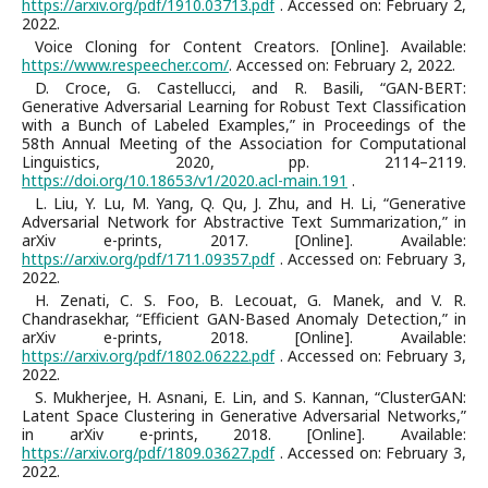
https://arxiv.org/pdf/1910.03713.pdf
. Accessed on: February 2,
2022.
Voice Cloning for Content Creators. [Online]. Available:
https://www.respeecher.com/
. Accessed on: February 2, 2022.
D. Croce, G. Castellucci, and R. Basili, “GAN-BERT:
Generative Adversarial Learning for Robust Text Classification
with a Bunch of Labeled Examples,” in Proceedings of the
58th Annual Meeting of the Association for Computational
Linguistics, 2020, pp. 2114–2119.
https://doi.org/10.18653/v1/2020.acl-main.191
.
L. Liu, Y. Lu, M. Yang, Q. Qu, J. Zhu, and H. Li, “Generative
Adversarial Network for Abstractive Text Summarization,” in
arXiv e-prints, 2017. [Online]. Available:
https://arxiv.org/pdf/1711.09357.pdf
. Accessed on: February 3,
2022.
H. Zenati, C. S. Foo, B. Lecouat, G. Manek, and V. R.
Chandrasekhar, “Efficient GAN-Based Anomaly Detection,” in
arXiv e-prints, 2018. [Online]. Available:
https://arxiv.org/pdf/1802.06222.pdf
. Accessed on: February 3,
2022.
S. Mukherjee, H. Asnani, E. Lin, and S. Kannan, “ClusterGAN:
Latent Space Clustering in Generative Adversarial Networks,”
in arXiv e-prints, 2018. [Online]. Available:
https://arxiv.org/pdf/1809.03627.pdf
. Accessed on: February 3,
2022.