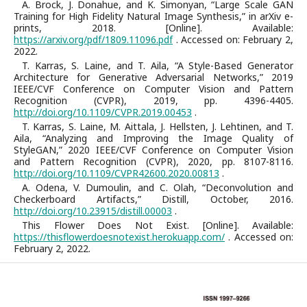
A. Brock, J. Donahue, and K. Simonyan, “Large Scale GAN
Training for High Fidelity Natural Image Synthesis,” in arXiv e-
prints, 2018. [Online]. Available:
https://arxiv.org/pdf/1809.11096.pdf
. Accessed on: February 2,
2022.
T. Karras, S. Laine, and T. Aila, “A Style-Based Generator
Architecture for Generative Adversarial Networks,” 2019
IEEE/CVF Conference on Computer Vision and Pattern
Recognition (CVPR), 2019, pp. 4396-4405.
http://doi.org/10.1109/CVPR.2019.00453
.
T. Karras, S. Laine, M. Aittala, J. Hellsten, J. Lehtinen, and T.
Aila, “Analyzing and Improving the Image Quality of
StyleGAN,” 2020 IEEE/CVF Conference on Computer Vision
and Pattern Recognition (CVPR), 2020, pp. 8107-8116.
http://doi.org/10.1109/CVPR42600.2020.00813
.
A. Odena, V. Dumoulin, and C. Olah, “Deconvolution and
Checkerboard Artifacts,” Distill, October, 2016.
http://doi.org/10.23915/distill.00003
.
This Flower Does Not Exist. [Online]. Available:
https://thisflowerdoesnotexist.herokuapp.com/
. Accessed on:
February 2, 2022.