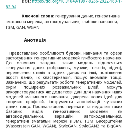
DOI:
https://doi.org/10.31649/1997-9266-2022-160-1-
82-94
Ключові слова:
генерування даних, генеративна
змагальна мережа, автокодувальник, глибоке навчання,
ГЗМ, GAN, WGAN
Анотація
Представлено особливості будови, навчання та сфери
застосування генеративних моделей глибокого навчання.
До основних завдань таких модель відносяться
генерування даних (зображень, музики, текстів, відео),
перенесення стилів з одних даних на інші, поліпшення
якості даних, їх кластеризація, пошук аномалій тощо.
Зазначено, що результати роботи генеративних моделей,
окрім поширених розважальних цілей, можуть
використовуватися як: додаткові дані для навчання інших
моделей машинного навчання, джерела нових ідей для
творчих професій, інструменти анонімізації чутливих
даних тощо. Проаналізовано переваги та недоліки таких
базових видів генеративних моделей як
автокодувальники, варіаційні автокодувальники,
генеративні змагальні мережі (ГЗМ), ГЗМ Васерштейна
(Wasserstein GAN, WGAN), StyleGAN, StyleGAN2 та BigGAN.