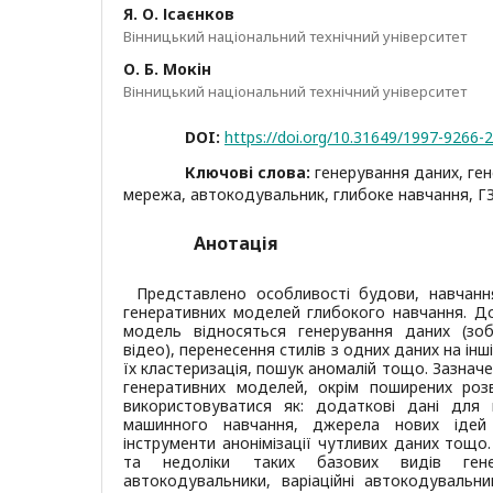
Я. О. Ісаєнков
Вінницький національний технічний університет
О. Б. Мокін
Вінницький національний технічний університет
DOI:
https://doi.org/10.31649/1997-9266-
Ключові слова:
генерування даних, ге
мережа, автокодувальник, глибоке навчання, 
Анотація
Представлено особливості будови, навчанн
генеративних моделей глибокого навчання. Д
модель відносяться генерування даних (зобр
відео), перенесення стилів з одних даних на інш
їх кластеризація, пошук аномалій тощо. Зазнач
генеративних моделей, окрім поширених роз
використовуватися як: додаткові дані для
машинного навчання, джерела нових ідей
інструменти анонімізації чутливих даних тощо
та недоліки таких базових видів ген
автокодувальники, варіаційні автокодувальник