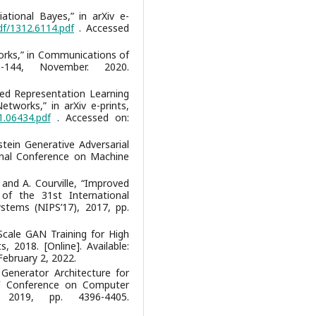
ational Bayes,” in arXiv e-
pdf/1312.6114.pdf
. Accessed
works,” in Communications of
144, November. 2020.
ised Representation Learning
tworks,” in arXiv e-prints,
11.06434.pdf
. Accessed on:
stein Generative Adversarial
onal Conference on Machine
 and A. Courville, “Improved
 of the 31st International
stems (NIPS’17), 2017, pp.
Scale GAN Training for High
s, 2018. [Online]. Available:
February 2, 2022.
d Generator Architecture for
VF Conference on Computer
 2019, pp. 4396-4405.