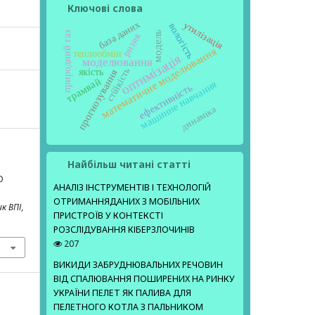
Ключові слова
база даних
утилізація
вологість
модель
природний газ
ризик
математичне моделювання
теплообмін
оптимізація
моделювання
стійкість
якість
прогнозування
трамвай
машинне навчання
ефективність
динаміка
Найбільш читані статті
О
АНАЛІЗ ІНСТРУМЕНТІВ І ТЕХНОЛОГІЙ
ОТРИМАННЯДАНИХ З МОБІЛЬНИХ
ик ВПІ
,
ПРИСТРОЇВ У КОНТЕКСТІ
РОЗСЛІДУВАННЯ КІБЕРЗЛОЧИНІВ
207
ВИКИДИ ЗАБРУДНЮВАЛЬНИХ РЕЧОВИН
ВІД СПАЛЮВАННЯ ПОШИРЕНИХ НА РИНКУ
УКРАЇНИ ПЕЛЕТ ЯК ПАЛИВА ДЛЯ
ПЕЛЕТНОГО КОТЛА З ПАЛЬНИКОМ