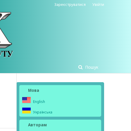
Зареєструватися
Увійти
Пошук
Мова
English
Українська
Авторам