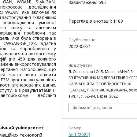
n GAN, WGAN), StyleGAN,
Завантажень: 695
окрокове дослідження
аді WGAN, яке включає як
 і застосування складніших
Переглядів анотації: 1189
є впровадження умовної
ного класу та алгоритм
 вирішення проблеми так
ель, яка була створена в
Опубліковано
у CWGAN-GP_128, здатна
2022-03-31
абок та чорнобривців у
 навчалася на авторському
фій (по 450 для кожного
бражень використовувалися
Як цитувати
евертання. Наголошено, що
Я. О. Ісаєнков і О. Б. Мокін, «АНАЛІЗ
ей часто легко оцінити
ГЕНЕРАТИВНИХ МОДЕЛЕЙ ГЛИБОКОГ
 ГЗМ зростає актуальність
НАВЧАННЯ ТА ОСОБЛИВОСТЕЙ ЇХ
ості згенерованих даних.
тупу, а з результатами її
РЕАЛІЗАЦІЇ НА ПРИКЛАДІ WGAN»,
Вісн
торському вебсайті
вип. 1, с. 82–94, Берез. 2022.
Формати цитування
нічний університет
Номер
№ 1 (2022)
маційних технологій