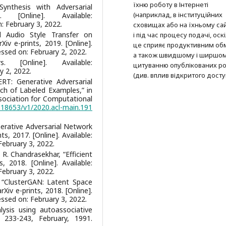
їхню роботу в Інтернеті
ynthesis with Adversarial
(наприклад, в інституційних
[Online]. Available:
: February 3, 2022.
сховищах або на їхньому сай
d Audio Style Transfer on
і під час процесу подачі, оск
Xiv e-prints, 2019. [Online].
це сприяє продуктивним об
ssed on: February 2, 2022.
а також швидшому і ширшо
 [Online]. Available:
цитуванню опубліко­ва­них ро
y 2, 2022.
(див. вплив відкритого досту
ERT: Generative Adversarial
nch of Labeled Examples,” in
sociation for Computational
0.18653/v1/2020.acl-main.191
Generative Adversarial Network
s, 2017. [Online]. Available:
February 3, 2022.
 R. Chandrasekhar, “Efficient
 2018. [Online]. Available:
February 3, 2022.
, “ClusterGAN: Latent Space
Xiv e-prints, 2018. [Online].
ssed on: February 3, 2022.
ysis using autoassociative
. 233-243, February, 1991.