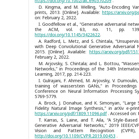
https://doi.org/10.1002/aic.690370209
.
D. Kingma, and M. Welling, “Auto-Encoding Vari
prints, 2013. [Online]. Available:
https://arxiv.org/
on: February 2, 2022.
I. Goodfellow et al., “Generative adversarial net
the ACM, vol. 63, no. 11, pp. 139-
https://doi.org/10.1145/3422622
.
A. Radford, L. Metz, and S. Chintala, “Unsuperv
with Deep Convolutional Generative Adversarial Ne
2015. [Online]. Available:
https://arxiv.org/pdf/15
February 2, 2022.
M. Arjovsky, S. Chintala; and L. Bottou, “Wasser
Networks,” in Proceedings of the 34th Internati
Learning, 2017, pp. 214-223.
I. Gulrajani, F. Ahmed, M. Arjovsky, V. Dumoulin,
training of wasserstein GANs,” in Proceedings
Conference on Neural Information Processing Sy
5769-5779.
A. Brock, J. Donahue, and K. Simonyan, “Large 
Fidelity Natural Image Synthesis,” in arXiv e-print
https://arxiv.org/pdf/1809.11096.pdf
. Accessed on: 
T. Karras, S. Laine, and T. Aila, “A Style-Base
Generative Adversarial Networks,” 2019 IEEE/C
Vision and Pattern Recognition (CVPR),
http://doi.org/10.1109/CVPR.2019.00453
.