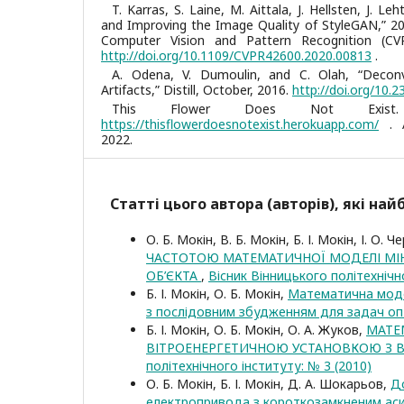
T. Karras, S. Laine, M. Aittala, J. Hellsten, J. Leh
and Improving the Image Quality of StyleGAN,” 2
Computer Vision and Pattern Recognition (CVP
http://doi.org/10.1109/CVPR42600.2020.00813
.
A. Odena, V. Dumoulin, and C. Olah, “Decon
Artifacts,” Distill, October, 2016.
http://doi.org/10.2
This Flower Does Not Exist. [O
https://thisflowerdoesnotexist.herokuapp.com/
. A
2022.
Статті цього автора (авторів), які на
О. Б. Мокін, В. Б. Мокін, Б. І. Мокін, І. О. 
ЧАСТОТОЮ МАТЕМАТИЧНОЇ МОДЕЛІ МІ
ОБ’ЄКТА
,
Вісник Вінницького політехнічн
Б. І. Мокін, О. Б. Мокін,
Математична моде
з послідовним збудженням для задач оп
Б. І. Мокін, О. Б. Мокін, О. А. Жуков,
МАТЕ
ВІТРОЕНЕРГЕТИЧНОЮ УСТАНОВКОЮ З 
політехнічного інституту: № 3 (2010)
О. Б. Мокін, Б. І. Мокін, Д. А. Шокарьов,
Д
електропривода з короткозамкненим а