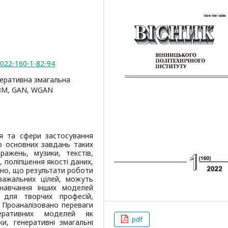
2022-160-1-82-94
неративна змагальна
ГЗМ, GAN, WGAN
я та сфери застосування
о основних завдань таких
ажень, музики, текстів,
і, поліпшення якості даних,
ено, що результати роботи
важальних цілей, можуть
 навчання інших моделей
 для творчих професій,
. Проаналізовано переваги
еративних моделей як
pdf
и, генеративні змагальні