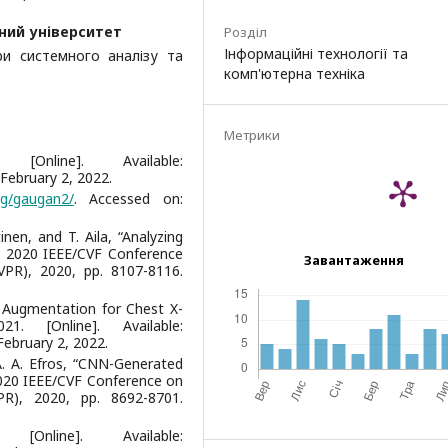
ний університет
Розділ
Інформаційні технології та
ри системного аналізу та
комп'ютерна техніка
Метрики
nline]. Available:
 February 2, 2022.
rg/gaugan2/
. Accessed on:
tinen, and T. Aila, “Analyzing
n 2020 IEEE/CVF Conference
Завантаження
VPR), 2020, pp. 8107-8116.
 Augmentation for Chest X-
21. [Online]. Available:
February 2, 2022.
. A. Efros, “CNN-Generated
2020 IEEE/CVF Conference on
R), 2020, pp. 8692-8701.
nline]. Available: