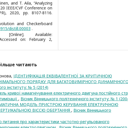
tinen, and T. Aila, “Analyzing
020 IEEE/CVF Conference on
R), 2020, pp. 8107-8116.
volution and Checkerboard
3915/distill.00003
.
nline]. Available:
ccessed on: February 2,
йбільше читають
Чернова,
ІДЕНТИФІКАЦІЯ ЕКВІВАЛЕНТНОЇ ЗА КРИТИЧНОЮ
НІМАЛЬНОГО ПОРЯДКУ ДЛЯ БАГАТОВИМІРНОГО ДИНАМІЧНОГ
ого інституту: № 5 (2014)
ль кривої намагнічування електричного двигуна постійного ст
тимізації
,
Вісник Вінницького політехнічного інституту: № 1 (200
МАТИЧНА МОДЕЛЬ ПРИСТРОЮ КЕРУВАННЯ ЕЛЕКТРИЧНОЮ
ВЕРТИКАЛЬНОЮ ВІССЮ ОБЕРТАННЯ
,
Вісник Вінницького
о питання про характеристики частотно-регульованого
синхронним електродвигуном
,
Вісник Вінницького політехнічного