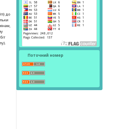
ті) до
ільки
мінам,
му
біт
пу).
Поточний номер