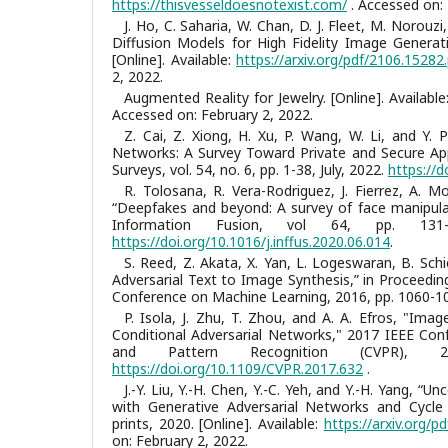
https://thisvesseldoesnotexist.com/
. Accessed on: 
J. Ho, C. Saharia, W. Chan, D. J. Fleet, M. Norouz
Diffusion Models for High Fidelity Image Generatio
[Online]. Available:
https://arxiv.org/pdf/2106.15282
2, 2022.
Augmented Reality for Jewelry. [Online]. Available
Accessed on: February 2, 2022.
Z. Cai, Z. Xiong, H. Xu, P. Wang, W. Li, and Y. P
Networks: A Survey Toward Private and Secure Ap
Surveys, vol. 54, no. 6, pp. 1-38, July, 2022.
https://
R. Tolosana, R. Vera-Rodriguez, J. Fierrez, A. Mo
“Deepfakes and beyond: A survey of face manipulat
Information Fusion, vol 64, pp. 131-
https://doi.org/10.1016/j.inffus.2020.06.014
.
S. Reed, Z. Akata, X. Yan, L. Logeswaran, B. Schi
Adversarial Text to Image Synthesis,” in Proceedin
Conference on Machine Learning, 2016, pp. 1060-1
P. Isola, J. Zhu, T. Zhou, and A. A. Efros, "Ima
Conditional Adversarial Networks," 2017 IEEE Co
and Pattern Recognition (CVPR), 2
https://doi.org/10.1109/CVPR.2017.632
.
J.-Y. Liu, Y.-H. Chen, Y.-C. Yeh, and Y.-H. Yang, “
with Generative Adversarial Networks and Cycle R
prints, 2020. [Online]. Available:
https://arxiv.org/p
on: February 2, 2022.