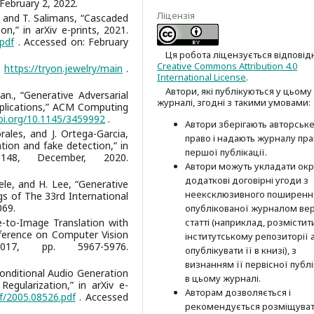
February 2, 2022.
Ліцензія
i, and T. Salimans, “Cascaded
n,” in arXiv e-prints, 2021.
.pdf
. Accessed on: February
Ця робота ліцензується відповід
Creative Commons Attribution 4.0
:
https://tryon.jewelry/main
.
International License
.
Автори, які публікуються у цьому
an., “Generative Adversarial
журналі, згодні з такими умовами:
plications,” ACM Computing
doi.org/10.1145/3459992
.
Автори зберігають авторськ
rales, and J. Ortega-Garcia,
право і надають журналу пр
ion and fake detection,” in
першої публі­кації.
148, December, 2020.
Автори можуть укладати окр
додат­кові договірні угоди з
ele, and H. Lee, “Generative
неексклюзив­ного поширенн
gs of The 33rd International
069.
опублікованої журналом вер
ge-to-Image Translation with
статті (наприклад, розмістити
nference on Computer Vision
інститутському репозиторії 
017, pp. 5967-5976.
опубліку­вати її в книзі), з
визнанням її первісної публі
Unconditional Audio Generation
в цьому журналі.
egularization,” in arXiv e-
Авторам дозволяється і
df/2005.08526.pdf
. Accessed
рекомендується розміщува