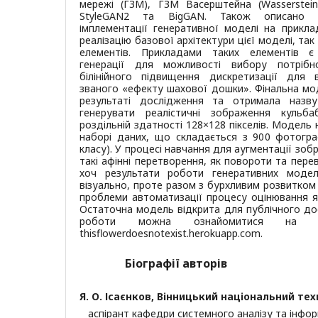
мережі (ГЗМ), ГЗМ Васерштейна (Wasserstei
StyleGAN2 та BigGAN. Також описано п
імплементації генеративної моделі на прикл
реалізацію базової архітектури цієї моделі, так
елементів. Прикладами таких елементів 
генерації для можливості вибору потріб
білінійного підвищення дискретизації для
званого «ефекту шахової дошки». Фінальна мод
результаті дослідження та отримала назв
генерувати реалістичні зображення кульб
роздільній здатності 128×128 пікселів. Модель
наборі даних, що складається з 900 фотогра
класу). У процесі навчання для аугментації зо
такі афінні перетворення, як повороти та пер
хоч результати роботи генеративних модел
візуально, проте разом з бурхливим розвитком
проблеми автоматизації процесу оцінювання як
Остаточна модель відкрита для публічного дос
роботи можна ознайомитися на ав
thisflowerdoesnotexist.herokuapp.com.
Біографії авторів
Я. О. Ісаєнков,
Вінницький національний тех
аспірант кафедри системного аналізу та інфор