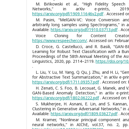
M. Bińkowski et al., “High Fidelity Speech S
Networks,” in arXiv e-prints, 2019. 
https://arxiv.org/pdf/1909.11646v2.pdf
. Accessed on
M. Pasini, “MelGAN-VC: Voice Conversion an
arbitrarily long samples using Spectrograms,” in ar
Available:
https://arxiv.org/pdf/1910.03713.pdf
. Acce
Voice Cloning for Content Creators.
https://www.respeecher.com/
. Accessed on: Februar
D. Croce, G. Castellucci, and R. Basili, “GAN-B
Learning for Robust Text Classification with a Bu
Proceedings of the 58th Annual Meeting of the As
Linguistics, 2020, pp. 2114–2119.
https://doi.org/1
.
L. Liu, Y. Lu, M. Yang, Q. Qu, J. Zhu, and H. Li, “
for Abstractive Text Summarization,” in arXiv e-print
https://arxiv.org/pdf/1711.09357.pdf
. Accessed on: 
H. Zenati, C. S. Foo, B. Lecouat, G. Manek, and V.
GAN-Based Anomaly Detection,” in arXiv e-prints,
https://arxiv.org/pdf/1802.06222.pdf
. Accessed on: 
S. Mukherjee, H. Asnani, E. Lin, and S. Kannan
Clustering in Generative Adversarial Networks,” in ar
Available:
https://arxiv.org/pdf/1809.03627.pdf
. Acce
M. Kramer, “Nonlinear principal component anal
neural networks,” in AIChE, vol.37, no. 2, pp