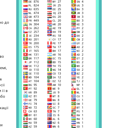
но до
е
аво
емі,
я
сії
 її в
або
кації
ти