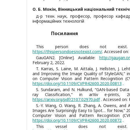
О. Б. Мокін,
Вінницький національний техніч
д-р техн. наук, професор, професор кафед
інформаційних технологій
Посилання
This person does not exist. [O
https://thispersondoesnotexist.com/
. Accessed on:
GauGAN2. [Online]. Available:
http://gaugan.o
February 2, 2022.
T. Karras, S. Laine, M. Aittala, J. Hellsten, J. Leh
and Improving the Image Quality of StyleGAN,” i
on Computer Vision and Pattern Recognition (C
https://doi.org/10.1109/CVPR42600.2020.00813
.
S. Sundaram, and N. Hulkund, “GAN-based Data
ray Classification,” in arXiv e-prints, 20
https://arxiv.org/pdf/2107.02970.pdf
. Accessed on: 
S.-Y. Wang, O. Wang, R. Zhang, A. Owens, and A
Images Are Surprisingly Easy to Spot… for Now,” 
Computer Vision and Pattern Recognition (CVP
https://doi.org/10.1109/CVPR42600.2020.00872
.
This vessel does not exist. [O