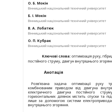
О. Б. Мокін
Вінницький національний технічний університет
Б. І. Мокін
Вінницький національний технічний університет
В. А. Лобатюк
Вінницький національний технічний університет
О. П. Кубрак
Вінницький національний технічний університет
Ключові слова:
оптимізація руху, гібр
постійного струму, двигун внутрішнього згорян
Анотація
Розв’язана задача оптимізації руху т
комбінованим приводом від двигуна внутрі
електричного двигуна постійного стру
горизонтальних ділянок містить спуски та під
лише за допомогою системи електропривода
внутрішнього згоряння.