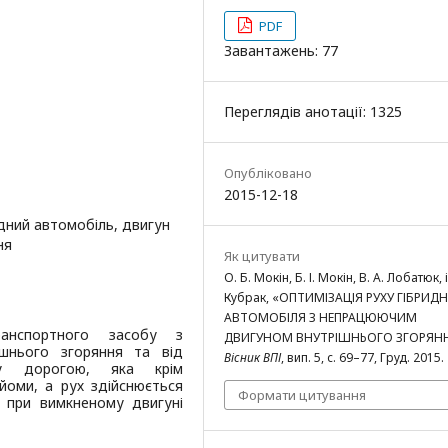
PDF
Завантажень: 77
Переглядів анотації: 1325
Опубліковано
2015-12-18
идний автомобіль, двигун
ня
Як цитувати
О. Б. Мокін, Б. І. Мокін, В. А. Лобатюк, і
Кубрак, «ОПТИМІЗАЦІЯ РУХУ ГІБРИД
АВТОМОБІЛЯ З НЕПРАЦЮЮЧИМ
ранспортного засобу з
ДВИГУНОМ ВНУТРІШНЬОГО ЗГОРЯНН
шнього згоряння та від
Вісник ВПІ
, вип. 5, с. 69–77, Груд. 2015.
му дорогою, яка крім
йоми, а рух здійснюється
Формати цитування
 при вимкненому двигуні