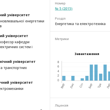
Номер
№ 5 (2015)
ний університет
Розділ
ідновлювальної енергетики
Енергетика та електротехніка
в
ий університет
Метрики
 професор кафедри
ектричних систем і
Завантаження
нічний університет
та транспортних
ічний університет
ектромеханіки
Ліцензія