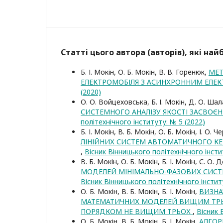
Статті цього автора (авторів), які на
Б. І. Мокін, О. Б. Мокін, В. В. Горенюк,
МЕТ
ЕЛЕКТРОМОБІЛЯ З АСИНХРОННИМ ЕЛ
(2020)
О. О. Войцеховська, Б. І. Мокін, Д. О. Ша
СИСТЕМНОГО АНАЛІЗУ ЯКОСТІ ЗАСВОЄ
політехнічного інституту: № 5 (2022)
Б. І. Мокін, В. Б. Мокін, О. Б. Мокін, І. О. 
ЛІНІЙНИХ СИСТЕМ АВТОМАТИЧНОГО КЕР
,
Вісник Вінницького політехнічного інсти
В. Б. Мокін, О. Б. Мокін, Б. І. Мокін, С. О
МОДЕЛЕЙ МІНІМАЛЬНО-ФАЗОВИХ СИСТ
Вісник Вінницького політехнічного інстит
О. Б. Мокін, В. Б. Мокін, Б. І. Мокін,
ВИЗНА
МАТЕМАТИЧНИХ МОДЕЛЕЙ ВИЩИМ ТРЬ
ПОРЯДКОМ НЕ ВИЩИМ ТРЬОХ
,
Вісник 
О. Б. Мокін, В. Б. Мокін, Б. І. Мокін,
АЛГОР