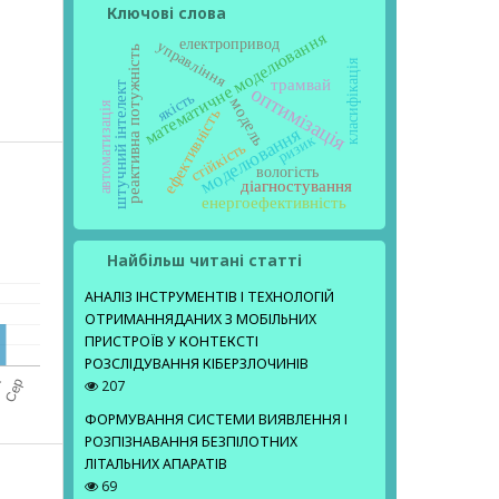
Ключові слова
математичне моделювання
електропривод
управління
реактивна потужність
класифікація
трамвай
штучний інтелект
оптимізація
якість
модель
автоматизація
ефективність
моделювання
ризик
стійкість
вологість
діагностування
енергоефективність
Найбільш читані статті
АНАЛІЗ ІНСТРУМЕНТІВ І ТЕХНОЛОГІЙ
ОТРИМАННЯДАНИХ З МОБІЛЬНИХ
ПРИСТРОЇВ У КОНТЕКСТІ
РОЗСЛІДУВАННЯ КІБЕРЗЛОЧИНІВ
207
ФОРМУВАННЯ СИСТЕМИ ВИЯВЛЕННЯ І
РОЗПІЗНАВАННЯ БЕЗПІЛОТНИХ
ЛІТАЛЬНИХ АПАРАТІВ
69