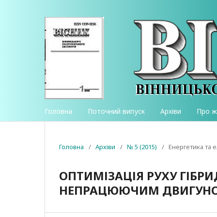
Головна
Поточний випуск
Архіви
Про 
Головна
/
Архіви
/
№ 5 (2015)
/
Енергетика та 
ОПТИМІЗАЦІЯ РУХУ ГІБР
НЕПРАЦЮЮЧИМ ДВИГУНО