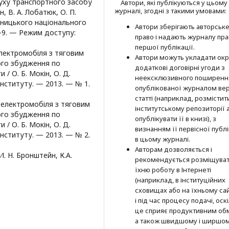
 руху транспортного засобу
Автори, які публікуються у цьому
журналі, згодні з такими умовами:
н, В. А. Лобатюк, О. П.
інницького національного
Автори зберігають авторськ
—9. — Режим доступу:
право і надають журналу пр
першої публі­кації.
електромобіля з тяговим
Автори можуть укладати окр
ого збудження по
додат­кові договірні угоди з
/ О. Б. Мокін, О. Д.
неексклюзив­ного поширенн
інституту. — 2013. — № 1.
опублікованої журналом вер
статті (наприклад, розмістити
о електромобіля з тяговим
інститутському репозиторії 
ого збудження по
опубліку­вати її в книзі), з
/ О. Б. Мокін, О. Д.
визнанням її первісної публі
інституту. — 2013. — № 2.
в цьому журналі.
Авторам дозволяється і
. Н. Бронштейн, К.А.
рекомендується розміщува
їхню роботу в Інтернеті
(наприклад, в інституційних
сховищах або на їхньому сай
і під час процесу подачі, оск
це сприяє продуктивним об
а також швидшому і ширшо