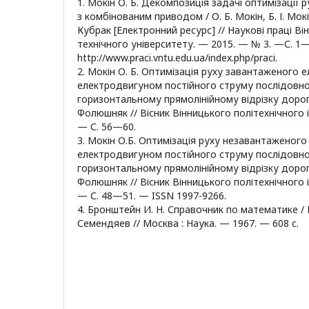
1. Мокін О. Б. Декомпозиція задачі оптимізації
з комбінованим приводом / О. Б. Мокін, Б. І. Мокі
Кубрак [Електронний ресурс] // Наукові праці В
технічного університету. — 2015. — № 3. —С. 1
http://www.рraci.vntu.edu.ua/index.php/praci.
2. Мокін О. Б. Оптимізація руху завантаженого 
електродвигуном постійного струму послідовн
горизонтальному прямолінійному відрізку дороги 
Фолюшняк // Вісник Вінницького політехнічного 
— С. 56—60.
3. Мокін О.Б. Оптимізація руху незавантаженог
електродвигуном постійного струму послідовн
горизонтальному прямолінійному відрізку дороги 
Фолюшняк // Вісник Вінницького політехнічного 
— С. 48—51. — ISSN 1997-9266.
4. Бронштейн И. Н. Справочник по математике / И
Семендяев // Москва : Наука. — 1967. — 608 с.