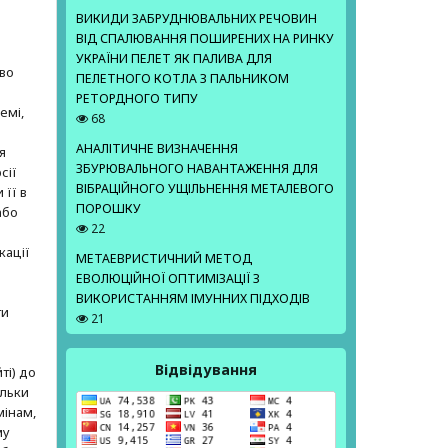
ВИКИДИ ЗАБРУДНЮВАЛЬНИХ РЕЧОВИН
ВІД СПАЛЮВАННЯ ПОШИРЕНИХ НА РИНКУ
е
УКРАЇНИ ПЕЛЕТ ЯК ПАЛИВА ДЛЯ
аво
ПЕЛЕТНОГО КОТЛА З ПАЛЬНИКОМ
РЕТОРДНОГО ТИПУ
емі,
68
АНАЛІТИЧНЕ ВИЗНАЧЕННЯ
я
ЗБУРЮВАЛЬНОГО НАВАНТАЖЕННЯ ДЛЯ
сії
ВІБРАЦІЙНОГО УЩІЛЬНЕННЯ МЕТАЛЕВОГО
 її в
ПОРОШКУ
або
22
кації
МЕТАЕВРИСТИЧНИЙ МЕТОД
ЕВОЛЮЦІЙНОЇ ОПТИМІЗАЦІЇ З
ВИКОРИСТАННЯМ ІМУННИХ ПІДХОДІВ
ти
21
Відвідування
ті) до
ільки
мінам,
му