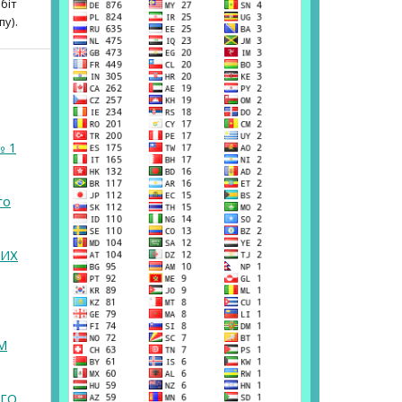
біт
пу).
№ 1
го
ВИХ
М
ОГО