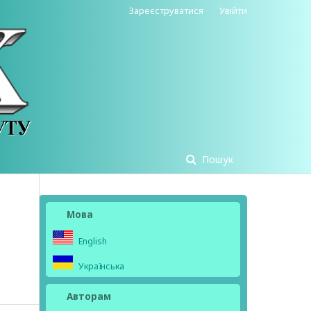
Зареєструватися
Увійти
Пошук
Мова
English
Українська
Авторам