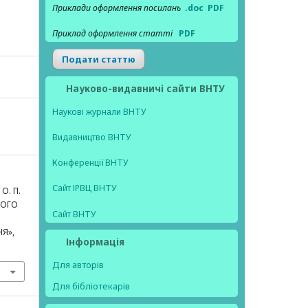
Приклади оформлення посилань
.doc
PDF
Приклад оформлення статті
PDF
Подати статтю
Науково-видавничі сайти ВНТУ
Наукові журнали ВНТУ
Видавництво ВНТУ
Конференції ВНТУ
Сайт ІРВЦ ВНТУ
 О. П.
НОГО
Сайт ВНТУ
Я»,
Інформація
Для авторів
Для бібліотекарів