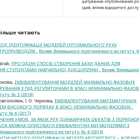
цитуванню опубліко­ва­них ро
(див. вплив відкритого досту
йбільше читають
ОД ІДЕНТИФІКАЦІЇ МОДЕЛЕЙ ОПТИМАЛЬНОГО РУХУ
ЕКТРОПРИВОДОМ
,
Вісник Вінницького політехнічного інституту: 
лагай,
ПРО ОДИН СПОСІБ СТВОРЕННЯ БАЗИ ДАНИХ ДЛЯ
ННЯ СТУДЕНТАМИ НАВЧАЛЬНОЇ ДИСЦИПЛІНИ
,
Вісник Вінницько
Чернова,
ЕКВІВАЛЕНТУВАННЯ МОДЕЛЕЙ МІНІМАЛЬНО-ФАЗОВИХ
УВАННЯ З ПІД-РЕГУЛЯТОРАМИ В КЛАСІ НЕМІНІМАЛЬНО-ФАЗО
туту: № 3 (2018)
. Довгополюк, І. О. Чернова,
ЕКВІВАЛЕНТУВАННЯ МАТЕМАТИЧНИХ
ЕМ ВИСОКОГО ПОРЯДКУ В КЛАСІ НЕМІНІМАЛЬНО-ФАЗОВИХ
,
уту: № 6 (2017)
ЧЕННЯ УМОВ, ЗА ЯКИХ РУХ ДИНАМІЧНИХ ОБ’ЄКТІВ З ПОРЯДКО
ОХ МОЖНА ОПИСУВАТИ ЕКВІВАЛЕНТНИ-МИ МОДЕЛЯМИ З
Вінницького політехнічного інституту: № 4 (2014)
ИТМ МЕТОДУ ІДЕНТИФІКАЦІЇ МОДЕЛІ АВТОРЕГРЕСІЇ – КОВЗН