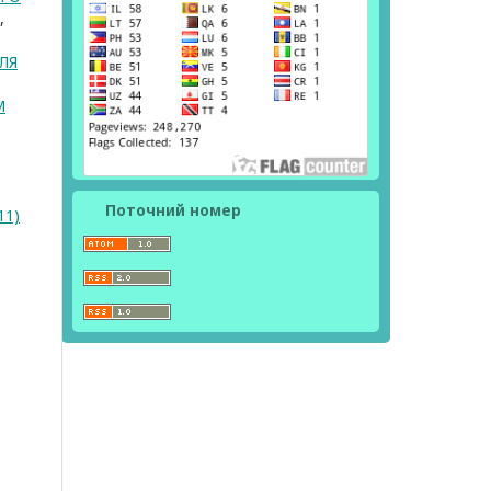
,
ЛЯ
М
Поточний номер
11)