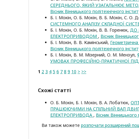
СЕРЕДНЬОГО, ЯКИЙ УЗАГАЛЬНЮЄ МЕТО
Вісник Вінницького політехнічного інстит
Б. І. Мокін, О. Б. Мокін, В. Б. Мокін, С. О
СИСТЕМНОГО АНАЛІЗУ СКЛАДНОЇ СИС
Б. І. Мокін, О. Б. Мокін, В. В. Горенюк,
ДО 
ЕЛЕКТРОПРИВОДОМ
,
Вісник Вінницьког
Б. І. Мокін, В. В. Камінський,
Геометрична 
Вісник Вінницького політехнічного інстит
Б. І. Мокін, В. М. Мізерний, О. М. Мензул,
УМОВАХ ПРОФЕСІЙНО-ПРАКТИЧНОЇ ПІ
1
2
3
4
5
6
7
8
9
10
>
>>
Схожі статті
О. Б. Мокін, Б. І. Мокін, В. А. Лобатюк,
ОПТ
ПРАЦЮЮЧИМИ НА СПІЛЬНИЙ ВАЛ ДВИГ
ЕЛЕКТРОПРИВОДА
,
Вісник Вінницького 
Ви також можете
розпочати розширений пош