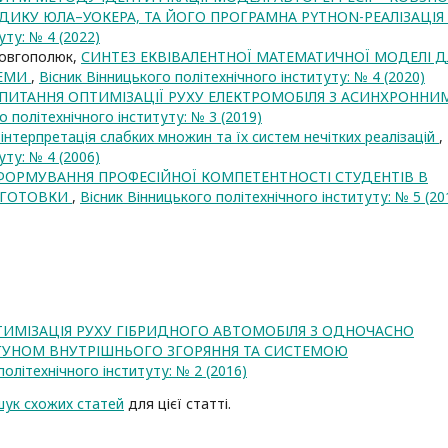
ДИКУ ЮЛА–УОКЕРА, ТА ЙОГО ПРОГРАМНА PYTHON-РЕАЛІЗАЦІЯ
уту: № 4 (2022)
. Довгополюк,
СИНТЕЗ ЕКВІВАЛЕНТНОЇ МАТЕМАТИЧНОЇ МОДЕЛІ Д
ТЕМИ
,
Вісник Вінницького політехнічного інституту: № 4 (2020)
ПИТАННЯ ОПТИМІЗАЦІЇ РУХУ ЕЛЕКТРОМОБІЛЯ З АСИНХРОННИ
о політехнічного інституту: № 3 (2019)
інтерпретація слабких множин та їх систем нечітких реалізацій
,
уту: № 4 (2006)
ФОРМУВАННЯ ПРОФЕСІЙНОЇ КОМПЕТЕНТНОСТІ СТУДЕНТІВ В
ДГОТОВКИ
,
Вісник Вінницького політехнічного інституту: № 5 (20
ИМІЗАЦІЯ РУХУ ГІБРИДНОГО АВТОМОБІЛЯ З ОДНОЧАСНО
УНОМ ВНУТРІШНЬОГО ЗГОРЯННЯ ТА СИСТЕМОЮ
політехнічного інституту: № 2 (2016)
ук схожих статей
для цієї статті.