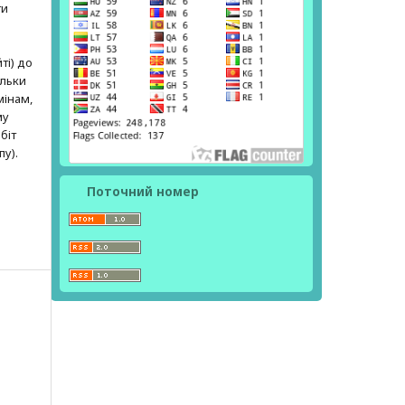
ти
ті) до
ільки
мінам,
му
біт
пу).
Поточний номер