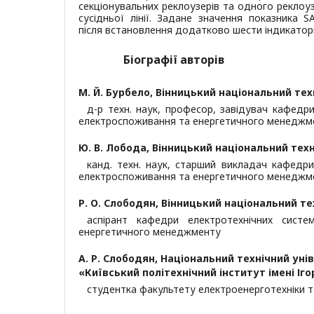
секціонувальних реклоузерів та одного реклоу
сусідньої лінії. Задане значення показника S
після встановлення додатково шести індикаторі
Біографії авторів
М. Й. Бурбело,
Вінницький національний тех
д-р техн. наук, професор, завідувач кафедр
електроспоживання та енергетичного менеджм
Ю. В. Лобода,
Вінницький національний техн
канд. техн. наук, старший викладач кафедри
електроспоживання та енергетичного менеджм
Р. О. Слободян,
Вінницький національний те
аспірант кафедри електротехнічних сист
енергетичного менеджменту
А. Р. Слободян,
Національний технічний уні
«Київський політехнічний інститут імені Іг
студентка факультету електроенерготехніки 