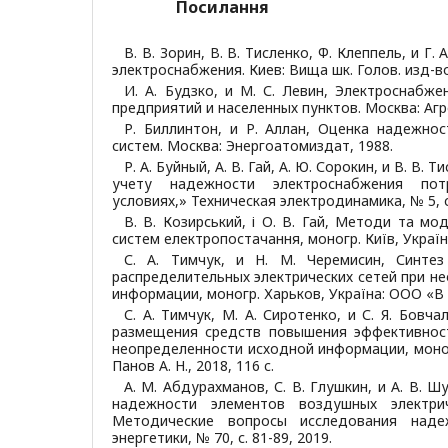
Посилання
В. В. Зорин, В. В. Тисленко, Ф. Клеппель, и Г
электроснабжения. Киев: Вища шк. Голов. изд-во
И. А. Будзко, и М. С. Левин, Электроснабже
предприятий и населенных пунктов. Москва: Аг
Р. Биллинтон, и Р. Аллан, Оценка надежнос
систем. Москва: Энергоатомиздат, 1988.
Р. А. Буйный, А. В. Гай, А. Ю. Сорокин, и В. В.
учету надежности электроснабжения по
условиях,» Техническая электродинамика, № 5, с.
В. В. Козирський, і О. В. Гай, Методи та мод
систем електропостачання, моногр. Київ, Україна
С. А. Тимчук, и Н. М. Черемисин, Синте
распределительных электрических сетей при н
информации, моногр. Харьков, Україна: ООО «В д
С. А. Тимчук, М. А. Сиротенко, и С. Я. Бовч
размещения средств повышения эффективнос
неопределенности исходной информации, моног
Панов А. Н., 2018, 116 c.
А. М. Абдурахманов, С. В. Глушкин, и А. В. Ш
надежности элементов воздушных электри
Методические вопросы исследования наде
энергетики, № 70, с. 81-89, 2019.