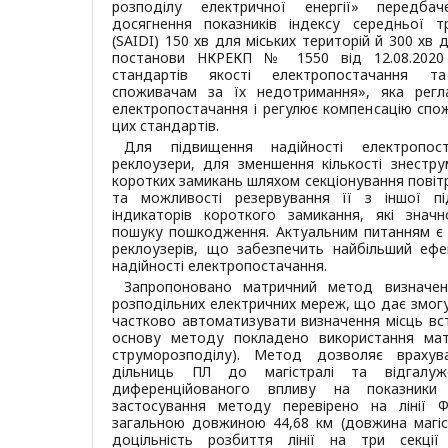
розподілу електричної енергії» передбач
досягнення показників індексу середньої т
(SAIDI) 150 хв для міських територій й 300 хв д
постанови НКРЕКП № 1550 від 12.08.2020
стандартів якості електропостачання т
споживачам за їх недотримання», яка регл
електропостачання і регулює компенсацію спо
цих стандартів.
Для підвищення надійності електропост
реклоузери, для зменшення кількості знестру
коротких замикань шляхом секціонування повітр
та можливості резервування її з іншої під
індикаторів короткого замикання, які знач
пошуку пошкодження. Актуальним питанням є 
реклоузерів, що забезпечить найбільший ефе
надійності електропостачання.
Запропоновано матричний метод визначенн
розподільних електричних мереж, що дає змогу
частково автоматизувати визначення місць вст
основу методу покладено використання матри
струморозподілу). Метод дозволяє врахув
дільниць ПЛ до магістралі та відгалу
диференційованого впливу на показники 
застосування методу перевірено на лінії 
загальною довжиною 44,68 км (довжина магіст
доцільність розбиття лінії на три секці