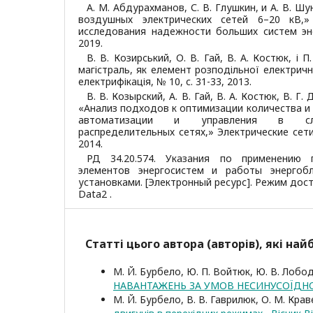
А. М. Абдурахманов, С. В. Глушкин, и А. В. Ш
воздушных электрических сетей 6–20 кВ,
исследования надежности больших систем эне
2019.
В. В. Козирський, О. В. Гай, В. А. Костюк, і 
магістраль, як елемент розподільної електричн
електрифікація, № 10, с. 31-33, 2013.
В. В. Козырский, А. В. Гай, В. А. Костюк, В. Г.
«Анализ подходов к оптимизации количества и
автоматизации и управления в сло
распределительных сетях,» Электрические сети 
2014.
РД 34.20.574. Указания по применению 
элементов энергосистем и работы энергоб
установками. [Электронный ресурс]. Режим дос
Data2 .
Статті цього автора (авторів), які на
М. Й. Бурбело, Ю. П. Войтюк, Ю. В. Лобо
НАВАНТАЖЕНЬ ЗА УМОВ НЕСИНУСОЇДН
М. Й. Бурбело, В. В. Гаврилюк, О. М. Крав