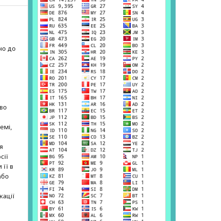
но до
е
аво
емі,
я
сії
 її в
або
кації