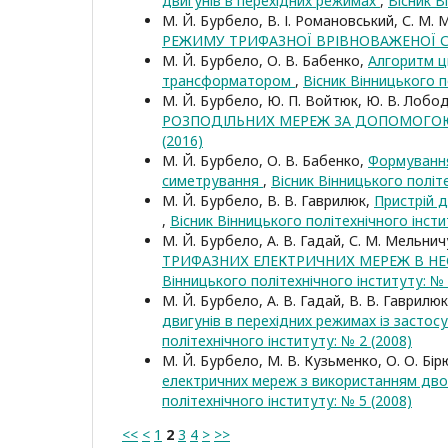
двигунів в перехідних режимах
,
Вісник В
М. Й. Бурбело, В. І. Романовський, С. М.
РЕЖИМУ ТРИФАЗНОЇ ВРІВНОВАЖЕНОЇ
М. Й. Бурбело, О. В. Бабенко,
Алгоритм ц
трансформатором
,
Вісник Вінницького п
М. Й. Бурбело, Ю. П. Войтюк, Ю. В. Лобо
РОЗПОДІЛЬНИХ МЕРЕЖ ЗА ДОПОМОГО
(2016)
М. Й. Бурбело, О. В. Бабенко,
Формування
симетрування
,
Вісник Вінницького політе
М. Й. Бурбело, В. В. Гаврилюк,
Пристрій 
,
Вісник Вінницького політехнічного інсти
М. Й. Бурбело, А. В. Гадай, С. М. Мельни
ТРИФАЗНИХ ЕЛЕКТРИЧНИХ МЕРЕЖ В Н
Вінницького політехнічного інституту: № 
М. Й. Бурбело, А. В. Гадай, В. В. Гаврилюк
двигунів в перехідних режимах із засто
політехнічного інституту: № 2 (2008)
М. Й. Бурбело, М. В. Кузьменко, О. О. Бір
електричних мереж з використанням дв
політехнічного інституту: № 5 (2008)
<<
<
1
2
3
4
>
>>