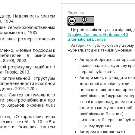
Ліцензія
. Адлер, Надежность систем
, 1984.
ние сельскохозяйственных
Ця робота ліцензується відповід
ропромиздат, 1985.
Creative Commons Attribution 4.0
ти электроэнергетических
International License
.
Автори, які публікуються у цьому
 Тисленко, «Новые подходы к
журналі, згодні з такими умовами:
требителей в рыночных
Автори зберігають авторськ
 85-88, 2002.
право і надають журналу пр
елі розрахунку надійності
першої публі­кації.
: Гнозіс, 2013.
Автори можуть укладати окр
з оптимальной структуры
еопределенности исходной
додат­кові договірні угоди з
еле», 2016, 270 с.
неексклюзив­ного поширенн
алюк, Синтез оптимального
опублікованої журналом вер
ти электроснабжения при
статті (наприклад, розмістити
р. Харьков, Украина: ФЛП
інститутському репозиторії 
опубліку­вати її в книзі), з
унтов, «О характеристиках
визнанням її первісної публі
ческих сетей 6–10 кВ,»
в цьому журналі.
жности больших систем
Авторам дозволяється і