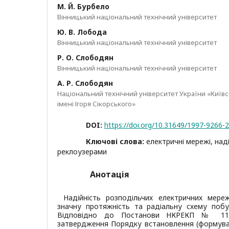
М. Й. Бурбело
Вінницький національний технічний університет
Ю. В. Лобода
Вінницький національний технічний університет
Р. О. Слободян
Вінницький національний технічний університет
А. Р. Слободян
Національний технічний університет України «Київс
імені Ігоря Сікорського»
DOI:
https://doi.org/10.31649/1997-9266-
Ключові слова:
електричні мережі, над
реклоузерами
Анотація
Надійність розподільчих електричних мер
значну протяжність та радіальну схему побу
Відповідно до Постанови НКРЕКП № 117
затвердження Порядку встановлення (формуван