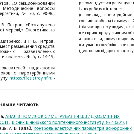
рекомендується розміщува
унтов, «О секционировании
» Методические вопросы
їхню роботу в Інтернеті
ргетики, № 70, с. 90-96,
(наприклад, в інституційних
сховищах або на їхньому сай
П. В. Петров, «Розгалужена
і під час процесу подачі, оск
ої мережі,» Енергетика та
це сприяє продуктивним об
а також швидшому і ширшо
 Дмитренко, и П. В. Петров,
цитуванню опубліко­ва­них ро
 мест размещения средств
(див. вплив відкритого досту
жных разветвленных
и системы, № 5, с. 14-19,
показателей надежности
локов с паротурбинными
тупу:
https://files.stroyinf.ru
›
йбільше читають
да,
АНАЛІЗ ПОМИЛОК СИМЕТРУВАННЯ ШВИДКОЗМІННИХ
ОСТІ
,
Вісник Вінницького політехнічного інституту: № 4 (2016)
ець, А. В. Гадай,
Контроль електричних параметрів асинхронних