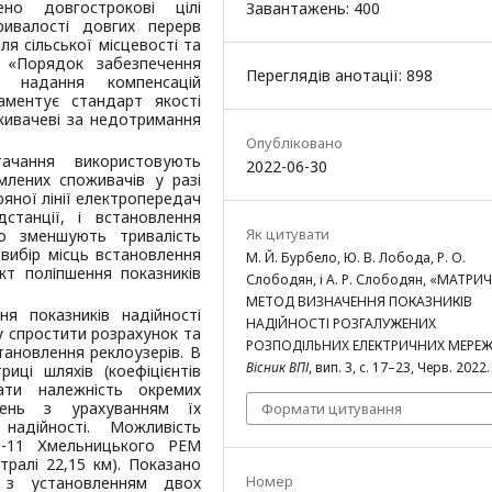
ено довгострокові цілі
Завантажень: 400
ривалості довгих перерв
ля сільської місцевості та
 «Порядок забезпечення
Переглядів анотації: 898
а надання компенсацій
аментує стандарт якості
живачеві за недотримання
Опубліковано
ачання використовують
2022-06-30
млених споживачів у разі
яної лінії електропередач
станції, і встановлення
Як цитувати
но зменшують тривалість
вибір місць встановлення
М. Й. Бурбело, Ю. В. Лобода, Р. О.
кт поліпшення показників
Слободян, і А. Р. Слободян, «МАТР
МЕТОД ВИЗНАЧЕННЯ ПОКАЗНИКІВ
я показників надійності
НАДІЙНОСТІ РОЗГАЛУЖЕНИХ
 спростити розрахунок та
РОЗПОДІЛЬНИХ ЕЛЕКТРИЧНИХ МЕРЕЖ 
ановлення реклоузерів. В
Вісник ВПІ
, вип. 3, с. 17–23, Черв. 2022.
ці шляхів (коефіцієнтів
ати належність окремих
жень з урахуванням їх
Формати цитування
надійності. Можливість
Ф-11 Хмельницького РЕМ
ралі 22,15 км). Показано
Номер
ї з установленням двох