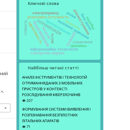
Ключові слова
діагностування
ризик
електропривод
база даних
реактивна потужність
похибка
оптимізація
прогнозування
машинне навчання
вологість
моделювання
стійкість
ефективність
модель
трамвай
якість
управління
динаміка
інформаційна технологія
електрична мережа
Найбільш читані статті
ИЧНИЙ
АНАЛІЗ ІНСТРУМЕНТІВ І ТЕХНОЛОГІЙ
ОТРИМАННЯДАНИХ З МОБІЛЬНИХ
ПРИСТРОЇВ У КОНТЕКСТІ
»,
РОЗСЛІДУВАННЯ КІБЕРЗЛОЧИНІВ
207
ФОРМУВАННЯ СИСТЕМИ ВИЯВЛЕННЯ І
РОЗПІЗНАВАННЯ БЕЗПІЛОТНИХ
ЛІТАЛЬНИХ АПАРАТІВ
71