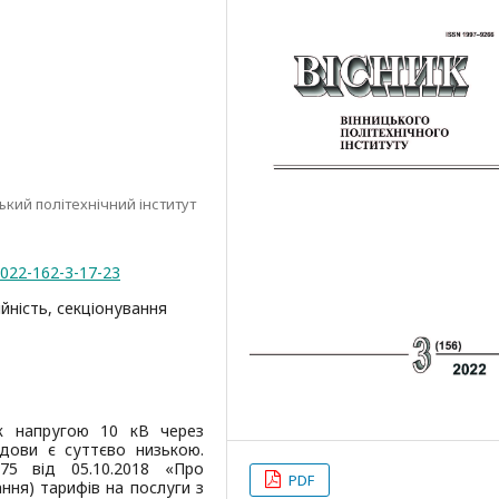
ький політехнічний інститут
2022-162-3-17-23
ійність, секціонування
еж напругою 10 кВ через
дови є суттєво низькою.
5 від 05.10.2018 «Про
PDF
ня) тарифів на послуги з