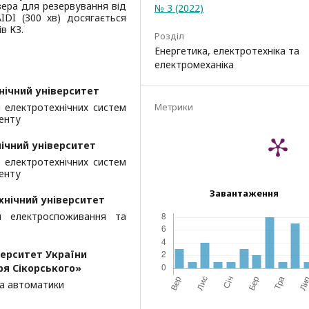
зера для резервування від
№ 3 (2022)
AIDI (300 хв) досягається
в КЗ.
Розділ
Енергетика, електротехніка та
електромеханіка
нічний університет
и електротехнічних систем
Метрики
енту
ічний університет
 електротехнічних систем
енту
Завантаження
хнічний університет
ем електроспоживання та
верситет України
оря Сікорського»
та автоматики