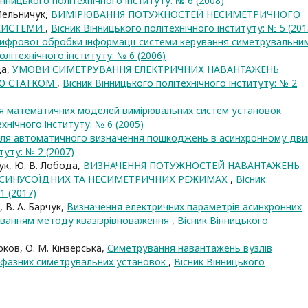
інницького політехнічного інституту: № 6 (2008)
 Мельничук,
ВИМІРЮВАННЯ ПОТУЖНОСТЕЙ НЕСИМЕТРИЧНОГО
 СИСТЕМИ
,
Вісник Вінницького політехнічного інституту: № 5 (201
ифрової обробки інформації системи керування симетрувальни
олітехнічного інституту: № 6 (2006)
да,
УМОВИ СИМЕТРУВАННЯ ЕЛЕКТРИЧНИХ НАВАНТАЖЕНЬ
Ю СТАТКОМ
,
Вісник Вінницького політехнічного інституту: № 2
 математичних моделей вимірювальних систем установок
хнічного інституту: № 6 (2005)
для автоматичного визначення пошкоджень в асинхронному дви
туту: № 2 (2007)
чук, Ю. В. Лобода,
ВИЗНАЧЕННЯ ПОТУЖНОСТЕЙ НАВАНТАЖЕНЬ
ЕСИНУСОЇДНИХ ТА НЕСИМЕТРИЧНИХ РЕЖИМАХ
,
Вісник
1 (2017)
, В. А. Барчук,
Визначення електричних параметрів асинхронних
суванням методу квазізрівноваження
,
Вісник Вінницького
юков, О. М. Кінзерська,
Симетрування навантажень вузлів
офазних симетрувальних установок
,
Вісник Вінницького