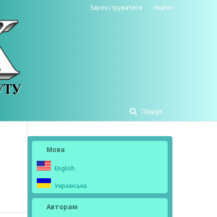
Зареєструватися
Увійти
Пошук
Мова
English
Українська
Авторам