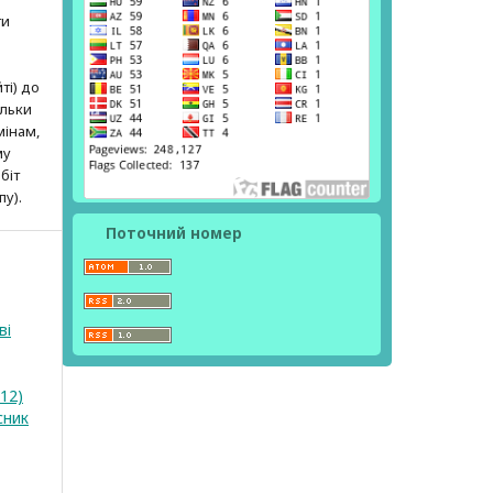
ти
ті) до
ільки
мінам,
му
біт
пу).
Поточний номер
ві
12)
сник