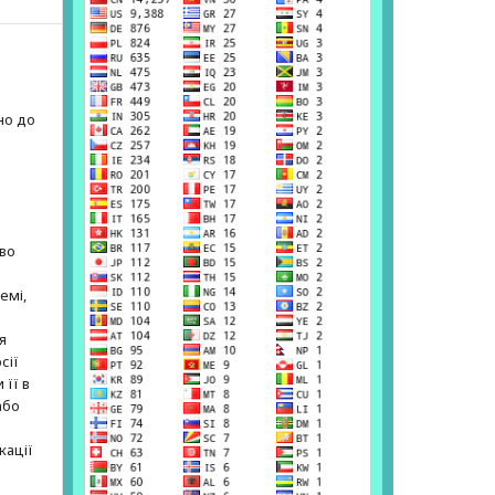
но до
е
аво
емі,
я
сії
 її в
або
кації