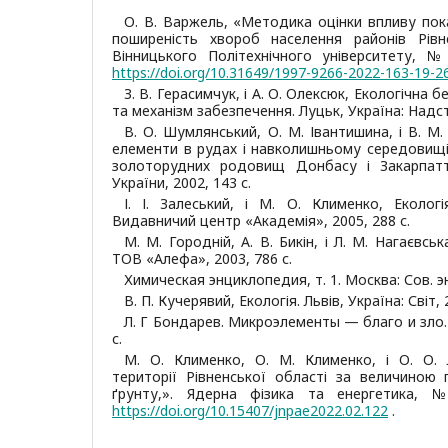
О. В. Варжель, «Методика оцінки впливу пока
поширеність хвороб населення районів Рівне
Вінницького Політехнічного університету, № 
https://doi.org/10.31649/1997-9266-2022-163-19-2
З. В. Герасимчук, і А. О. Олексюк, Екологічна б
та механізм забезпечення. Луцьк, Україна: Надсти
В. О. Шумлянський, О. М. Івантишина, і В. М.
елементи в рудах і навколишньому середовищі 
золоторудних родовищ Донбасу і Закарпаття
України, 2002, 143 с.
І. І. Залеський, і М. О. Клименко, Екологі
Видавничий центр «Академія», 2005, 288 с.
М. М. Городній, А. В. Бикін, і Л. М. Нагаєвська
ТОВ «Алефа», 2003, 786 с.
Химическая энциклопедия, т. 1. Москва: Сов. эн
В. П. Кучерявий, Екологія. Львів, Україна: Світ, 
Л. Г Бондарев. Микроэлементы — благо и зло. 
с.
М. О. Клименко, О. М. Клименко, і О. О. 
території Рівненської області за величиною
ґрунту,». Ядерна фізика та енергетика, №
https://doi.org/10.15407/jnpae2022.02.122
.