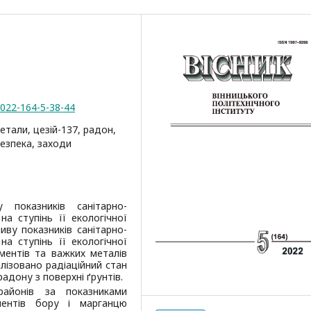
2022-164-5-38-44
етали, цезій-137, радон,
безпека, заходи
 показників санітарно-
 на ступінь її екологічної
ву показників санітарно-
 на ступінь її екологічної
ментів та важких металів
алізовано радіаційний стан
радону з поверхні ґрунтів.
районів за показниками
ментів бору і марганцю