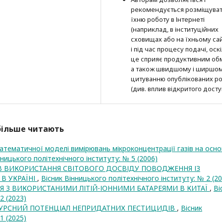
рекомендується розміщува
їхню роботу в Інтернеті
(наприклад, в інституційних
сховищах або на їхньому сай
і під час процесу подачі, оск
це сприяє продуктивним об
а також швидшому і ширшо
цитуванню опубліко­ва­них ро
(див. вплив відкритого досту
йбільше читають
тематичної моделі вимірювань мікроконцентрації газів на осно
нницького політехнічного інституту: № 5 (2006)
ІВ ВИКОРИСТАННЯ СВІТОВОГО ДОСВІДУ ПОВОДЖЕННЯ ІЗ
В УКРАЇНІ
,
Вісник Вінницького політехнічного інституту: № 2 (20
 З ВИКОРИСТАНИМИ ЛІТІЙ-ІОННИМИ БАТАРЕЯМИ В КИТАЇ
,
Ві
2 (2023)
УРСНИЙ ПОТЕНЦІАЛ НЕПРИДАТНИХ ПЕСТИЦИДІВ
,
Вісник
1 (2025)