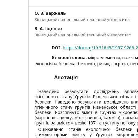
О. В. Варжель
Вінницький національний технічний університет
В. А. Іщенко
Вінницький національний технічний університет
DOI:
https://doi.org/10.31649/1997-9266-
Ключові слова:
мікроелементи, важкі м
екологічна безпека, безпека, ризик, загроза, не
Анотація
Наведено результати досліджень впливу
гігієнічного стану ґрунтів Рівненської області
безпеки.
Наведено результати досліджень впли
гігієнічного стану ґрунтів Рівненської області
безпеки. Розглянуто вміст в ґрунтах мікроеле
(марганцю, цинку, міді, свинцю, кадмію), проан
ґрунтів за вмістом цезію-137 та густину потоку 
Оцінювання станів екологічної безпеки 
стимуляторами вмісту у ґрунтах мікроеле