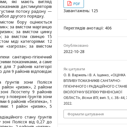
ями, які мають вигляд
PDF
оказників дестимуляторів
Завантажень: 125
, густини потоку радону —
рабол другого порядку.
вмістом бору оцінюється
изик»; за вмістом марганцю
Переглядів анотації: 406
ризик»; за вмістом цинку
»; за вмістом свинцю 15
стом міді категоріями: 12
Опубліковано
ни «загроза»; за вмістом
2022-10-28
еки санітарно-гігієнічний
кісними показниками, а саме
є для 7 районів категорії
Як цитувати
що для 9 районів відповідає
О. В. Варжель і В. А. Іщенко, «ОЦІНКА
ВПЛИВУ ПОКАЗНИКІВ САНІТАРНО-
а ґрунтів зони Полісся
ГІГІЄНІЧНОГО І РАДІАЦІЙНОГО СТАНІ
1 район «ризик», 2 райони
зоні Лісостепу 9 районів
ЕКОЛОГІЧНУ БЕЗПЕКУ РІВНЕНСЬКОЇ
ну з поверхні ґрунтів зони
ОБЛАСТІ»,
Вісник ВПІ
, вип. 5, с. 38–44,
ями 6 районів «безпека», 1
2022.
іями: 1 район «ризик», 5
Формати цитування
адіаційного стану ґрунтів
у зоні Полісся від 0,27 до
зпека», 2 районів «ризик»,