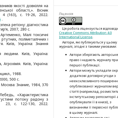
зників якості довкілля на
нської області,». Вісник
Ліцензія
4 (163), с. 19-26, 2022.
6
.
езпека регіону: діагностика
Ця робота ліцензується відповід
р’я, 2007, 280 с.
Creative Commons Attribution 4.0
 Артеменко, Малі токсичні
International License
.
ртутних, поліметалічних і
Автори, які публікуються у цьому
. Київ, Україна: Знання
журналі, згодні з такими умовами:
я людини. Київ, Україна:
Автори зберігають авторськ
право і надають журналу пр
, Агрохімія. Київ, Україна:
першої публі­кації.
Автори можуть укладати окр
цикл., 1988.
додат­кові договірні угоди з
2000, 500 с.
неексклюзив­ного поширенн
Москва: Знание, 1984, 370
опублікованої журналом вер
статті (наприклад, розмістити
Лебедь, «Характеристика
інститутському репозиторії 
 густини потоку радону з
опубліку­вати її в книзі), з
 23, с. 122-130, 2022.
визнанням її первісної публі
в цьому журналі.
Авторам дозволяється і