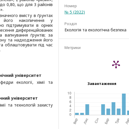
 до 0,80, що для 3 районів
Номер
».
№ 5 (2022)
значного вмісту в ґрунтах
о його накопичення у
Розділ
ано підтримувати в орних
Екологія та екологічна безпека
несення диференційованих
 вапнування ґрунтів; за
дону та надходження його
та облаштовувати під час
Метрики
.
нічний університет
едри екології, хімії та
Завантаження
чний університет
імії та технологій захисту