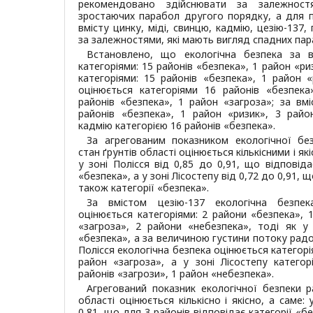
рекомендовано здійснювати за залежност
зростаючих парабол другого порядку, а для п
вмісту цинку, міді, свинцю, кадмію, цезію-137
за залежностями, які мають вигляд спадних па
Встановлено, що екологічна безпека за 
категоріями: 15 районів «безпека», 1 район «р
категоріями: 15 районів «безпека», 1 район «
оцінюється категоріями 16 районів «безпека
районів «безпека», 1 район «загроза»; за вмі
районів «безпека», 1 район «ризик», 3 райо
кадмію категорією 16 районів «безпека».
За агрегованим показником екологічної безп
стан ґрунтів області оцінюється кількісними і я
у зоні Полісся від 0,85 до 0,91, що відповіда
«безпека», а у зоні Лісостепу від 0,72 до 0,91, 
також категорії «безпека».
За вмістом цезію-137 екологічна безпек
оцінюється категоріями: 2 райони «безпека», 
«загроза», 2 райони «небезпека», тоді як у 
«безпека», а за величиною густини потоку радо
Полісся екологічна безпека оцінюється категорі
район «загроза», а у зоні Лісостепу категор
районів «загрози», 1 район «небезпека».
Агрегований показник екологічної безпеки р
області оцінюється кількісно і якісно, а саме: 
0,81, що для 3 районів відповідає категорії «бе