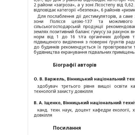
2 райони «загроза», а у зоні Лісостепу від 0,62
відповідає категорії «безпека», 6 районів «ризик
Для послаблення дії дестимуляторів, а саме 
зони Полісся цезію-137 та можливог
сільськогосподарській продукції рекомендов
землях позитивний баланс гумусу за рахунок в
норм від 1 до 16 т/га органічних добрив та
підвищеного виділення з поверхні ґрунтів ра
до будинків рекомендується їх провітрювати 
будівництва екранування підвальних приміщень
Біографії авторів
О. В. Варжель,
Вінницький національний тех
здобувач третього рівня вищої освіти каф
технологій захисту довкілля
В. А. Іщенко,
Вінницький національний техні
канд. техн. наук, доцент кафедри екології, х
довкілля
Посилання