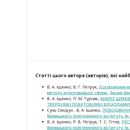
Статті цього автора (авторів), які на
В. А. Іщенко, В. Г. Петрук,
Дослідження ма
методу інтегрувальної сфери
,
Вісник Ві
В. А. Іщенко, П. М. Турчик,
АНАЛІЗ ШЛЯХ
ТВЕРДИМИ ПОБУТОВИМИ ВІДХОДАМИ 
Сунь Сяодун , В. А. Іщенко,
ПОВОДЖЕННЯ
Вінницького політехнічного інституту: № 
В. А. Іщенко, Р. В. Петрук, Т. С. Тітов,
РЕС
Вінницького політехнічного інституту: № 