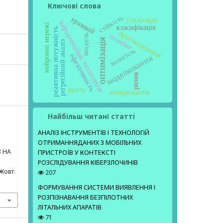
Ключові слова
стійкість
трамвай
утилізація
інформаційна технологія
нейронні мережі
класифікація
реактивна потужність
прогнозування
похибка
модель
оптимізація
регресійний аналіз
вологість
ефективність
моделювання
ризик
якість
вимірювання
Найбільш читані статті
АНАЛІЗ ІНСТРУМЕНТІВ І ТЕХНОЛОГІЙ
ОТРИМАННЯДАНИХ З МОБІЛЬНИХ
В НА
ПРИСТРОЇВ У КОНТЕКСТІ
РОЗСЛІДУВАННЯ КІБЕРЗЛОЧИНІВ
 Жовт.
207
ФОРМУВАННЯ СИСТЕМИ ВИЯВЛЕННЯ І
РОЗПІЗНАВАННЯ БЕЗПІЛОТНИХ
ЛІТАЛЬНИХ АПАРАТІВ
71