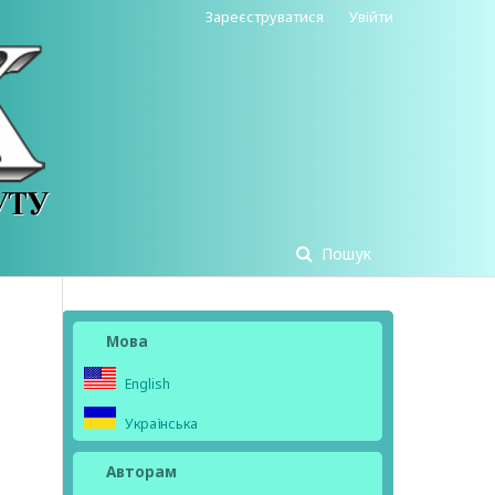
Зареєструватися
Увійти
Пошук
Мова
English
Українська
Авторам