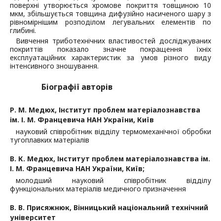
поверхні утворюється хромове покриття товщиною 10
мкм, збільшується товщина дифузійно насиченого шару з
рівномірнішим розподілом легувальних елементів по
глибині.
Вивчення триботехнічних властивостей досліджуваних
покриттів показало значне покращення їхніх
експлуатаційних характеристик за умов різного виду
інтенсивного зношування.
Біографії авторів
Р. М. Медюх,
Інститут проблем матеріалознавства
ім. І. М. Францевича НАН України, Київ
науковий співробітник відділу термомеханічної обробки
тугоплавких матеріалів
В. К. Медюх,
Інститут проблем матеріалознавства ім.
І. М. Францевича НАН України, Київ;
молодший науковий співробітник відділу
функціональних матеріалів медичного призначення
В. В. Присяжнюк,
Вінницький національний технічний
університет