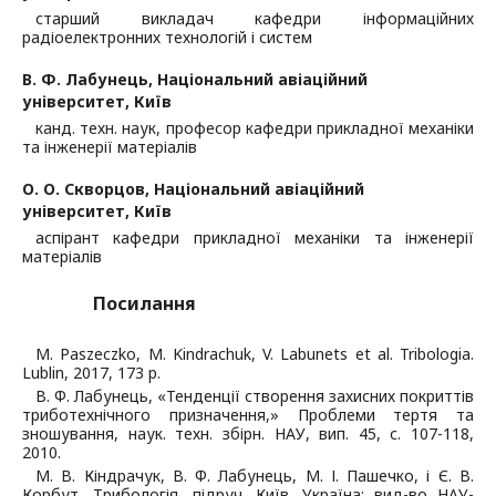
старший викладач кафедри інформаційних
радіоелектронних технологій і систем
В. Ф. Лабунець,
Національний авіаційний
університет, Київ
канд. техн. наук, професор кафедри прикладної механіки
та інженерії матеріалів
О. О. Скворцов,
Національний авіаційний
університет, Київ
аспірант кафедри прикладної механіки та інженерії
матеріалів
Посилання
M. Paszeczko, M. Kindrachuk, V. Labunets et al. Tribologia.
Lublin, 2017, 173 p.
В. Ф. Лабунець, «Тенденції створення захисних покриттів
триботехнічного призначення,» Проблеми тертя та
зношування, наук. техн. збірн. НАУ, вип. 45, с. 107-118,
2010.
М. В. Кіндрачук, В. Ф. Лабунець, М. І. Пашечко, і Є. В.
Корбут, Трибологія, підруч. Київ, Україна: вид-во НАУ-