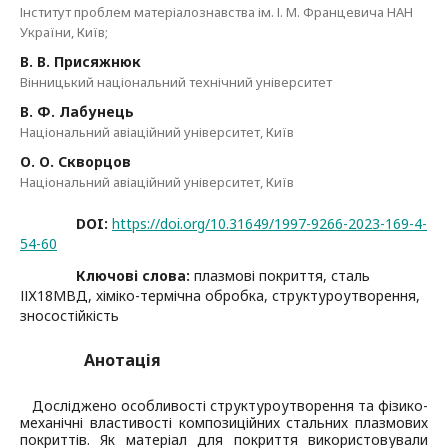
Інститут проблем матеріалознавства ім. І. М. Францевича НАН
України, Київ;
В. В. Присяжнюк
Вінницький національний технічний університет
В. Ф. Лабунець
Національний авіаційний університет, Київ
О. О. Скворцов
Національний авіаційний університет, Київ
DOI:
https://doi.org/10.31649/1997-9266-2023-169-4-
54-60
Ключові слова:
плазмові покриття, сталь
ІІХ18МВД, хіміко-термічна обробка, структуроутворення,
зносостійкість
Анотація
Досліджено особливості структуроутворення та фізико-
механічні властивості композиційних стальних плазмових
покриттів. Як матеріал для покриття використовували