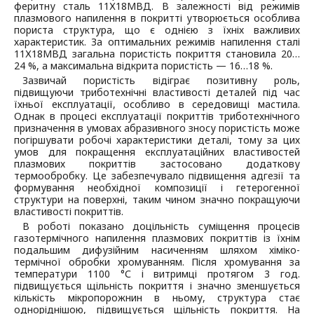
феритну сталь 11Х18МВД. В залежності від режимів
плазмового напилення в покритті утворюється особлива
пориста структура, що є однією з їхніх важливих
характеристик. За оптимальних режимів напилення сталі
11Х18МВД загальна пористість покриття становила 20…
24 %, а максимальна відкрита пористість — 16…18 %.
Зазвичай пористість відіграє позитивну роль,
підвищуючи триботехнічні властивості деталей під час
їхньої експлуатації, особливо в середовищі мастила.
Однак в процесі експлуатації покриттів триботехнічного
призначення в умовах абразивного зносу пористість може
погіршувати робочі характеристики деталі, тому за цих
умов для покращення експлуатаційних властивостей
плазмових покриттів застосовано додаткову
термообробку. Це забезпечувало підвищення адгезії та
формування необхідної композиції і гетерогенної
структури на поверхні, таким чином значно покращуючи
властивості покриттів.
В роботі показано доцільність суміщення процесів
газотермічного напилення плазмових покриттів із їхнім
подальшим дифузійним насиченням шляхом хіміко-
термічної обробки хромуванням. Після хромування за
температури 1100 °С і витримці протягом 3 год.
підвищується щільність покриття і значно зменшується
кількість мікропорожнин в ньому, структура стає
одноріднішою, підвищується щільність покриття. На