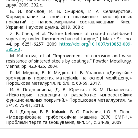
друк, 2009, 392 с.
В. И. Копылов, И. В. Смирнов, И. А. Селиверстов,
Формирование и свойства плазменных многофазных
покрытий с наноразмерными составляющими. Киев,
Украина: Наукова думка, 2019, 308 с.
Z. B. Chen, et al. “Failure behavior of coated nickel-based
superalloy under thermomechanical fatigue,” J Mater Sci, no.
44, pp. 6251-6257, 2009.
https://doi.org/10.1007/s10853-009-
3855-3
.
M. Kabatova, et al. “Improvement of corrosion and wear
resistance of sintered steels by coatings,” Powder Metallurgy,
Vienna; pp. 423-426, 2004.
Р. М. Медюх, В. К. Медюх, і І. В. Уварова. «Дифузійне
хромування пористих матеріалів на основі молібдену,»
Порошкова металургія, № 5/6, с. 63-69, 2017.
И. А. Подчерняева, Д. В. Юречко, і В. М. Панашенко,
«Некоторые тенденции в разработке износостойких
функциональных покрытий,» Порошковая металлургия, №
3/4, с. 75-91, 2013.
В. І. Дворук, В. В. Клімкін, В. О. Пасічник, і О. В. Тісов,
«Модернізована триботехнічна машина 2070 СМТ-1,»
Проблеми тертя та зношування, вип. 51, с. 34-38, 2009.