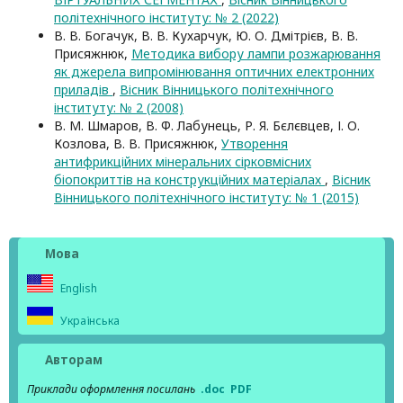
політехнічного інституту: № 2 (2022)
В. В. Богачук, В. В. Кухарчук, Ю. О. Дмітрієв, В. В.
Присяжнюк,
Методика вибору лампи розжарювання
як джерела випромінювання оптичних електронних
приладів
,
Вісник Вінницького політехнічного
інституту: № 2 (2008)
В. М. Шмаров, В. Ф. Лабунець, Р. Я. Бєлєвцев, І. О.
Козлова, В. В. Присяжнюк,
Утворення
антифрикційних мінеральних сірковмісних
біопокриттів на конструкційних матеріалах
,
Вісник
Вінницького політехнічного інституту: № 1 (2015)
Мова
English
Українська
Авторам
Приклади оформлення посилань
.doc
PDF