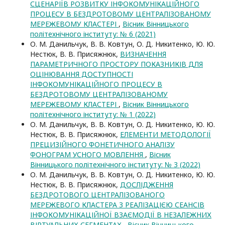
СЦЕНАРІЇВ РОЗВИТКУ ІНФОКОМУНІКАЦІЙНОГО
ПРОЦЕСУ В БЕЗДРОТОВОМУ ЦЕНТРАЛІЗОВАНОМУ
МЕРЕЖЕВОМУ КЛАСТЕРІ
,
Вісник Вінницького
політехнічного інституту: № 6 (2021)
О. М. Данильчук, В. В. Ковтун, О. Д. Никитенко, Ю. Ю.
Нестюк, В. В. Присяжнюк,
ВИЗНАЧЕННЯ
ПАРАМЕТРИЧНОГО ПРОСТОРУ ПОКАЗНИКІВ ДЛЯ
ОЦІНЮВАННЯ ДОСТУПНОСТІ
ІНФОКОМУНІКАЦІЙНОГО ПРОЦЕСУ В
БЕЗДРОТОВОМУ ЦЕНТРАЛІЗОВАНОМУ
МЕРЕЖЕВОМУ КЛАСТЕРІ
,
Вісник Вінницького
політехнічного інституту: № 1 (2022)
О. М. Данильчук, В. В. Ковтун, О. Д. Никитенко, Ю. Ю.
Нестюк, В. В. Присяжнюк,
ЕЛЕМЕНТИ МЕТОДОЛОГІЇ
ПРЕЦИЗІЙНОГО ФОНЕТИЧНОГО АНАЛІЗУ
ФОНОГРАМ УСНОГО МОВЛЕННЯ
,
Вісник
Вінницького політехнічного інституту: № 3 (2022)
О. М. Данильчук, В. В. Ковтун, О. Д. Никитенко, Ю. Ю.
Нестюк, В. В. Присяжнюк,
ДОСЛІДЖЕННЯ
БЕЗДРОТОВОГО ЦЕНТРАЛІЗОВАНОГО
МЕРЕЖЕВОГО КЛАСТЕРА З РЕАЛІЗАЦІЄЮ СЕАНСІВ
ІНФОКОМУНІКАЦІЙНОЇ ВЗАЄМОДІЇ В НЕЗАЛЕЖНИХ
ВІРТУАЛЬНИХ СЕГМЕНТАХ
,
Вісник Вінницького