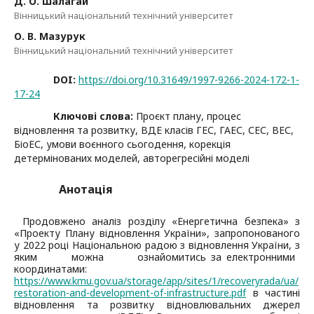
Д. О. Шалагай
Вінницький національний технічний університет
О. В. Мазурук
Вінницький національний технічний університет
DOI:
https://doi.org/10.31649/1997-9266-2024-172-1-
17-24
Ключові слова:
Проєкт плану, процес
відновлення та розвитку, ВДЕ класів ГЕС, ГАЕС, СЕС, ВЕС,
БіоЕС, умови воєнного сьогодення, корекція
детермінованих моделей, авторегресійні моделі
Анотація
Продовжено аналіз розділу «Енергетична безпека» з
«Проекту Плану відновлення України», запропонованого
у 2022 році Національною радою з відновлення України, з
яким можна ознайомитись за електронними
координатами:
https://www.kmu.gov.ua/storage/app/sites/1/recoveryrada/ua/
restoration-and-development-of-infrastructure.pdf
в частині
відновлення та розвитку відновлювальних джерел