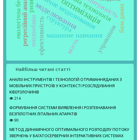
інформаційна технологія
математичне моделювання
екологічна безпека
регресійний аналіз
оптимізація
ризик
моделювання
база даних
структура
теплообмін
ефективність
управління
машинне навчання
якість
Найбільш читані статті
АНАЛІЗ ІНСТРУМЕНТІВ І ТЕХНОЛОГІЙ ОТРИМАННЯДАНИХ З
МОБІЛЬНИХ ПРИСТРОЇВ У КОНТЕКСТІ РОЗСЛІДУВАННЯ
КІБЕРЗЛОЧИНІВ
214
ФОРМУВАННЯ СИСТЕМИ ВИЯВЛЕННЯ І РОЗПІЗНАВАННЯ
БЕЗПІЛОТНИХ ЛІТАЛЬНИХ АПАРАТІВ
90
МЕТОД ДИНАМІЧНОГО ОПТИМАЛЬНОГО РОЗПОДІЛУ ПОТОКУ
ЗВЕРНЕНЬ У БАГАТОСЕРВЕРНИХ ІНТЕРАКТИВНИХ СИСТЕМАХ