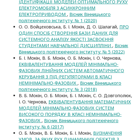
ІДЕНТИФІКАЦІЇ МОДЕЛЕЙ ОПТИМАЛЬНОГО РУХУ
ЕЛЕКТРОМОБІЛЯ З АСИНХРОННИМ
ЕЛЕКТРОПРИВОДОМ
,
Вісник Вінницького
політехнічного інституту: № 1 (2020)
О. О. Войцеховська, Б. І. Мокін, Д. О. Шалагай,
ПРО
ОДИН СПОСІБ СТВОРЕННЯ БАЗИ ДАНИХ ДЛЯ
СИСТЕМНОГО АНАЛІЗУ ЯКОСТІ ЗАСВОЄННЯ
СТУДЕНТАМИ НАВЧАЛЬНОЇ ДИСЦИПЛІНИ
,
Вісник
Вінницького політехнічного інституту: № 5 (2022)
Б. І. Мокін, В. Б. Мокін, О. Б. Мокін, І. О. Чернова,
ЕКВІВАЛЕНТУВАННЯ МОДЕЛЕЙ МІНІМАЛЬНО-
ФАЗОВИХ ЛІНІЙНИХ СИСТЕМ АВТОМАТИЧНОГО
КЕРУВАННЯ З ПІД-РЕГУЛЯТОРАМИ В КЛАСІ
НЕМІНІМАЛЬНО-ФАЗОВИХ
,
Вісник Вінницького
політехнічного інституту: № 3 (2018)
В. Б. Мокін, О. Б. Мокін, Б. І. Мокін, С. О. Довгополюк,
І. О. Чернова,
ЕКВІВАЛЕНТУВАННЯ МАТЕМАТИЧНИХ
МОДЕЛЕЙ МІНІМАЛЬНО-ФАЗОВИХ СИСТЕМ
ВИСОКОГО ПОРЯДКУ В КЛАСІ НЕМІНІМАЛЬНО-
ФАЗОВИХ
,
Вісник Вінницького політехнічного
інституту: № 6 (2017)
О. Б. Мокін, В. Б. Мокін, Б. І. Мокін,
ВИЗНАЧЕННЯ
УМОВ, ЗА ЯКИХ РУХ ДИНАМІЧНИХ ОБ’ЄКТІВ З