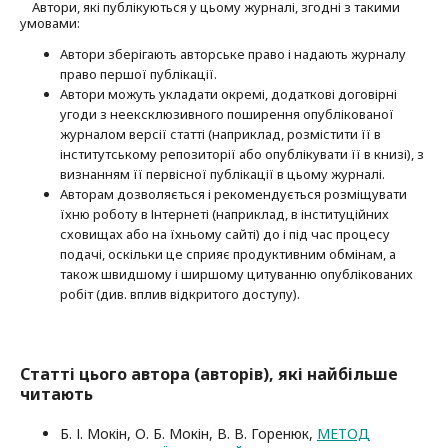
Автори, які публікуються у цьому журналі, згодні з такими
умовами:
Автори зберігають авторське право і надають журналу
право першої публі­кації.
Автори можуть укладати окремі, додат­кові договірні
угоди з неексклюзив­ного поширення опублікованої
журналом версії статті (наприклад, розмістити її в
інститутському репозиторії або опубліку­вати її в книзі), з
визнанням її первісної публікації в цьому журналі.
Авторам дозволяється і рекомендується розміщувати
їхню роботу в Інтернеті (наприклад, в інституційних
сховищах або на їхньому сайті) до і під час процесу
подачі, оскільки це сприяє продуктивним обмінам, а
також швидшому і ширшому цитуванню опубліко­ва­них
робіт (див. вплив відкритого доступу).
Статті цього автора (авторів), які найбільше
читають
Б. І. Мокін, О. Б. Мокін, В. В. Горенюк,
МЕТОД