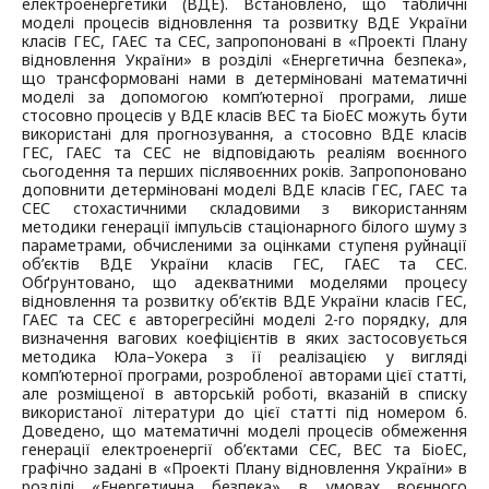
електроенергетики (ВДЕ). Встановлено, що табличні
моделі процесів відновлення та розвитку ВДЕ України
класів ГЕС, ГАЕС та СЕС, запропоновані в «Проекті Плану
відновлення України» в розділі «Енергетична безпека»,
що трансформовані нами в детерміновані математичні
моделі за допомогою комп’ютерної програми, лише
стосовно процесів у ВДЕ класів ВЕС та БіоЕС можуть бути
використані для прогнозування, а стосовно ВДЕ класів
ГЕС, ГАЕС та СЕС не відповідають реаліям воєнного
сьогодення та перших післявоєнних років. Запропоновано
доповнити детерміновані моделі ВДЕ класів ГЕС, ГАЕС та
СЕС стохастичними складовими з використанням
методики генерації імпульсів стаціонарного білого шуму з
параметрами, обчисленими за оцінками ступеня руйнації
об’єктів ВДЕ України класів ГЕС, ГАЕС та СЕС.
Обґрунтовано, що адекватними моделями процесу
відновлення та розвитку об’єктів ВДЕ України класів ГЕС,
ГАЕС та СЕС є авторегресійні моделі 2-го порядку, для
визначення вагових коефіцієнтів в яких застосовується
методика Юла–Уокера з її реалізацією у вигляді
комп’ютерної програми, розробленої авторами цієї статті,
але розміщеної в авторській роботі, вказаній в списку
використаної літератури до цієї статті під номером 6.
Доведено, що математичні моделі процесів обмеження
генерації електроенергії об’єктами СЕС, ВЕС та БіоЕС,
графічно задані в «Проекті Плану відновлення України» в
розділі «Енергетична безпека» в умовах воєнного