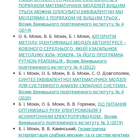
ПОРЯДКОМ МАТЕМАТИЧНИХ МОДЕЛЕЙ ВИЩИМ
ТРЬОХ МОЖНА ОПИСУВАТИ ЕКВІВАЛЕНТНИ-МИ
МОДЕЛЯМИ З ПОРЯДКОМ НЕ ВИЩИМ ТРЬОХ
,
Вісник Вінницького політехнічного інституту: № 4
(2014)
О. Б. Мокін, В. Б. Мокін, Б. І. Мокін,
АЛГОРИТМ
МЕТОДУ ІДЕНТИФІКАЦІЇ МОДЕЛІ АВТОРЕГРЕСІЇ –
КОВЗНОГО СЕРЕДНЬОГО, ЯКИЙ УЗАГАЛЬНЮЄ
МЕТОДИКУ ЮЛА–УОКЕРА, ТА ЙОГО ПРОГРАМНА
PYTHON-РЕАЛІЗАЦІЯ
,
Вісник Вінницького
політехнічного інституту: № 4 (2022)
Б. І. Мокін, О. Б. Мокін, В. Б. Мокін, С. О. Довгополюк,
СИНТЕЗ ЕКВІВАЛЕНТНОЇ МАТЕМАТИЧНОЇ МОДЕЛІ
ДЛЯ СИСТЕМНОГО АНАЛІЗУ СКЛАДНОЇ СИСТЕМИ
,
Вісник Вінницького політехнічного інституту: № 4
(2020)
Б. І. Мокін, О. Б. Мокін, В. В. Горенюк,
ДО ПИТАННЯ
ОПТИМІЗАЦІЇ РУХУ ЕЛЕКТРОМОБІЛЯ З
АСИНХРОННИМ ЕЛЕКТРОПРИВОДОМ
,
Вісник
Вінницького політехнічного інституту: № 3 (2019)
Б. І. Мокін, В. В. Камінський,
Геометрична
інтерпретація слабких множин та їх систем нечітких