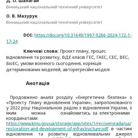
Д. О. Шалагай
Вінницький національний технічний університет
О. В. Мазурук
Вінницький національний технічний університет
DOI:
https://doi.org/10.31649/1997-9266-2024-172-1-
17-24
Ключові слова:
Проєкт плану, процес
відновлення та розвитку, ВДЕ класів ГЕС, ГАЕС, СЕС, ВЕС,
БіоЕС, умови воєнного сьогодення, корекція
детермінованих моделей, авторегресійні моделі
Анотація
Продовжено аналіз розділу «Енергетична безпека» з
«Проекту Плану відновлення України», запропонованого
у 2022 році Національною радою з відновлення України, з
яким можна ознайомитись за електронними
координатами:
https://www.kmu.gov.ua/storage/app/sites/1/recoveryrada/ua/
restoration-and-development-of-infrastructure.pdf
в частині
відновлення та розвитку відновлювальних джерел