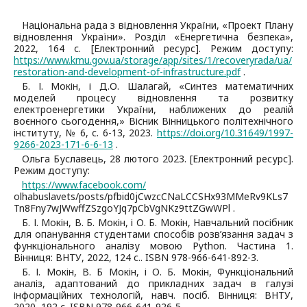
Національна рада з відновлення України, «Проект Плану
відновлення України». Розділ «Енергетична безпека»,
2022, 164 с. [Електронний ресурс]. Режим доступу:
https://www.kmu.gov.ua/storage/app/sites/1/recoveryrada/ua/
restoration-and-development-of-infrastructure.pdf
.
Б. І. Мокін, і Д.О. Шалагай, «Синтез математичних
моделей процесу відновлення та розвитку
електроенергетики України, наближених до реалій
воєнного сьогодення,» Вісник Вінницького політехнічного
інституту, № 6, с. 6-13, 2023.
https://doi.org/10.31649/1997-
9266-2023-171-6-6-13
.
Ольга Буславець, 28 лютого 2023. [Електронний ресурс].
Режим доступу:
https://www.facebook.com/
olhabuslavets/posts/pfbid0jCwzcCNaLCCSHx93MMeRv9KLs7
Tn8Fny7wJWwffZSzgoYJq7pCbVgNKz9ttZGwWPl .
Б. І. Мокін, В. Б. Мокін, і О. Б. Мокін, Навчальний посібник
для опанування студентами способів розв’язання задач з
функціонального аналізу мовою Python. Частина 1.
Вінниця: ВНТУ, 2022, 124 с.. ISBN 978-966-641-892-3.
Б. І. Мокін, В. Б Мокін, і О. Б. Мокін, Функціональний
аналіз, адаптований до прикладних задач в галузі
інформаційних технологій, навч. посіб. Вінниця: ВНТУ,
2020, 192 с. ISBN 978-966-641-926-5