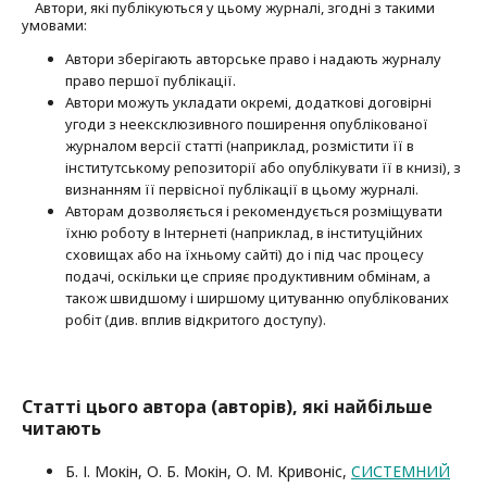
Автори, які публікуються у цьому журналі, згодні з такими
умовами:
Автори зберігають авторське право і надають журналу
право першої публі­кації.
Автори можуть укладати окремі, додат­кові договірні
угоди з неексклюзив­ного поширення опублікованої
журналом версії статті (наприклад, розмістити її в
інститутському репозиторії або опубліку­вати її в книзі), з
визнанням її первісної публікації в цьому журналі.
Авторам дозволяється і рекомендується розміщувати
їхню роботу в Інтернеті (наприклад, в інституційних
сховищах або на їхньому сайті) до і під час процесу
подачі, оскільки це сприяє продуктивним обмінам, а
також швидшому і ширшому цитуванню опубліко­ва­них
робіт (див. вплив відкритого доступу).
Статті цього автора (авторів), які найбільше
читають
Б. І. Мокін, О. Б. Мокін, О. М. Кривоніс,
CИСТЕМНИЙ