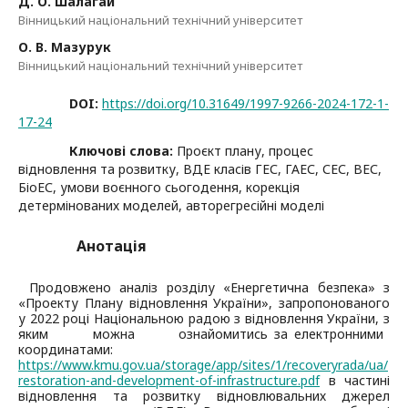
Д. О. Шалагай
Вінницький національний технічний університет
О. В. Мазурук
Вінницький національний технічний університет
DOI:
https://doi.org/10.31649/1997-9266-2024-172-1-
17-24
Ключові слова:
Проєкт плану, процес
відновлення та розвитку, ВДЕ класів ГЕС, ГАЕС, СЕС, ВЕС,
БіоЕС, умови воєнного сьогодення, корекція
детермінованих моделей, авторегресійні моделі
Анотація
Продовжено аналіз розділу «Енергетична безпека» з
«Проекту Плану відновлення України», запропонованого
у 2022 році Національною радою з відновлення України, з
яким можна ознайомитись за електронними
координатами:
https://www.kmu.gov.ua/storage/app/sites/1/recoveryrada/ua/
restoration-and-development-of-infrastructure.pdf
в частині
відновлення та розвитку відновлювальних джерел