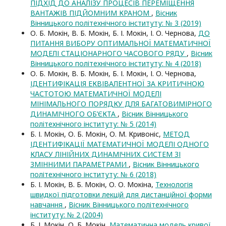
ПІДХІД ДО АНАЛІЗУ ПРОЦЕСІВ ПЕРЕМІЩЕННЯ
ВАНТАЖІВ ПІДЙОМНИМ КРАНОМ
,
Вісник
Вінницького політехнічного інституту: № 3 (2019)
О. Б. Мокін, В. Б. Мокін, Б. І. Мокін, І. О. Чернова,
ДО
ПИТАННЯ ВИБОРУ ОПТИМАЛЬНОЇ МАТЕМАТИЧНОЇ
МОДЕЛІ СТАЦІОНАРНОГО ЧАСОВОГО РЯДУ
,
Вісник
Вінницького політехнічного інституту: № 4 (2018)
О. Б. Мокін, В. Б. Мокін, Б. І. Мокін, І. О. Чернова,
ІДЕНТИФІКАЦІЯ ЕКВІВАЛЕНТНОЇ ЗА КРИТИЧНОЮ
ЧАСТОТОЮ МАТЕМАТИЧНОЇ МОДЕЛІ
МІНІМАЛЬНОГО ПОРЯДКУ ДЛЯ БАГАТОВИМІРНОГО
ДИНАМІЧНОГО ОБ’ЄКТА
,
Вісник Вінницького
політехнічного інституту: № 5 (2014)
Б. І. Мокін, О. Б. Мокін, О. М. Кривоніс,
МЕТОД
ІДЕНТИФІКАЦІЇ МАТЕМАТИЧНОЇ МОДЕЛІ ОДНОГО
КЛАСУ ЛІНІЙНИХ ДИНАМІЧНИХ СИСТЕМ ЗІ
ЗМІННИМИ ПАРАМЕТРАМИ
,
Вісник Вінницького
політехнічного інституту: № 6 (2018)
Б. І. Мокін, В. Б. Мокін, О. О. Мокіна,
Технологія
швидкої підготовки лекцій для дистанційної форми
навчання
,
Вісник Вінницького політехнічного
інституту: № 2 (2004)
Б. І. Мокін, О. Б. Мокін,
Математична модель кривої