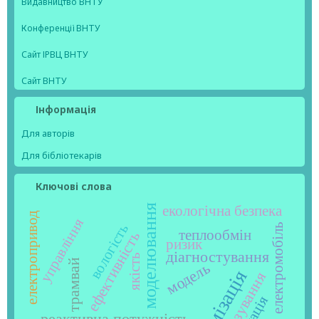
Видавництво ВНТУ
Конференції ВНТУ
Сайт ІРВЦ ВНТУ
Сайт ВНТУ
Інформація
Для авторів
Для бібліотекарів
Ключові слова
моделювання
екологічна безпека
електропривод
управління
вологість
електромобіль
теплообмін
ефективність
ризик
діагностування
якість
трамвай
модель
оптимізація
прогнозування
реактивна потужність