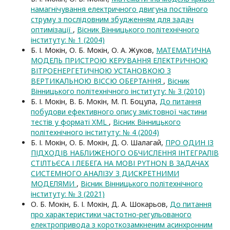
намагнічування електричного двигуна постійного
струму з послідовним збудженням для задач
оптимізації
,
Вісник Вінницького політехнічного
інституту: № 1 (2004)
Б. І. Мокін, О. Б. Мокін, О. А. Жуков,
МАТЕМАТИЧНА
МОДЕЛЬ ПРИСТРОЮ КЕРУВАННЯ ЕЛЕКТРИЧНОЮ
ВІТРОЕНЕРГЕТИЧНОЮ УСТАНОВКОЮ З
ВЕРТИКАЛЬНОЮ ВІССЮ ОБЕРТАННЯ
,
Вісник
Вінницького політехнічного інституту: № 3 (2010)
Б. І. Мокін, В. Б. Мокін, М. П. Боцула,
До питання
побудови ефективного опису змістовної частини
тестів у форматі XML
,
Вісник Вінницького
політехнічного інституту: № 4 (2004)
Б. І. Мокін, О. Б. Мокін, Д. О. Шалагай,
ПРО ОДИН ІЗ
ПІДХОДІВ НАБЛИЖЕНОГО ОБЧИСЛЕННЯ ІНТЕГРАЛІВ
СТІЛТЬЄСА І ЛЕБЕГА НА МОВІ PYTHON В ЗАДАЧАХ
СИСТЕМНОГО АНАЛІЗУ З ДИСКРЕТНИМИ
МОДЕЛЯМИ
,
Вісник Вінницького політехнічного
інституту: № 3 (2021)
О. Б. Мокін, Б. І. Мокін, Д. А. Шокарьов,
До питання
про характеристики частотно-регульованого
електропривода з короткозамкненим асинхронним