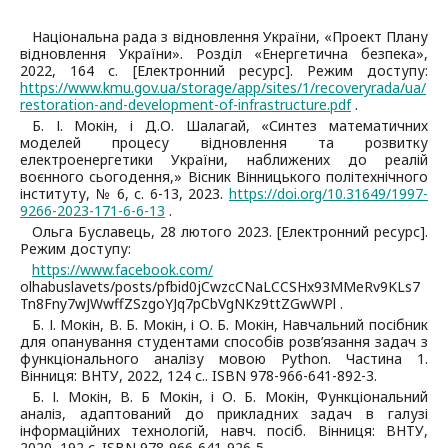
Національна рада з відновлення України, «Проект Плану
відновлення України». Розділ «Енергетична безпека»,
2022, 164 с. [Електронний ресурс]. Режим доступу:
https://www.kmu.gov.ua/storage/app/sites/1/recoveryrada/ua/
restoration-and-development-of-infrastructure.pdf
.
Б. І. Мокін, і Д.О. Шалагай, «Синтез математичних
моделей процесу відновлення та розвитку
електроенергетики України, наближених до реалій
воєнного сьогодення,» Вісник Вінницького політехнічного
інституту, № 6, с. 6-13, 2023.
https://doi.org/10.31649/1997-
9266-2023-171-6-6-13
.
Ольга Буславець, 28 лютого 2023. [Електронний ресурс].
Режим доступу:
https://www.facebook.com/
olhabuslavets/posts/pfbid0jCwzcCNaLCCSHx93MMeRv9KLs7
Tn8Fny7wJWwffZSzgoYJq7pCbVgNKz9ttZGwWPl .
Б. І. Мокін, В. Б. Мокін, і О. Б. Мокін, Навчальний посібник
для опанування студентами способів розв’язання задач з
функціонального аналізу мовою Python. Частина 1.
Вінниця: ВНТУ, 2022, 124 с.. ISBN 978-966-641-892-3.
Б. І. Мокін, В. Б Мокін, і О. Б. Мокін, Функціональний
аналіз, адаптований до прикладних задач в галузі
інформаційних технологій, навч. посіб. Вінниця: ВНТУ,
2020, 192 с. ISBN 978-966-641-926-5