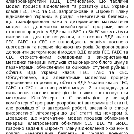
електроенергетики (ВДЕ). Встановлено, що табличні
моделі процесів відновлення та розвитку ВДЕ України
класів ГЕС, ГАЕС та СЕС, запропоновані в «Проекті Плану
відновлення України» в розділі «Енергетична безпека»,
що трансформовані нами в детерміновані математичні
моделі за допомогою комп’ютерної програми, лише
стосовно процесів у ВДЕ класів ВЕС та БіоЕС можуть бути
використані для прогнозування, а стосовно ВДЕ класів
ГЕС, ГАЕС та СЕС не відповідають реаліям воєнного
сьогодення та перших післявоєнних років. Запропоновано
доповнити детерміновані моделі ВДЕ класів ГЕС, ГАЕС та
СЕС стохастичними складовими з використанням
методики генерації імпульсів стаціонарного білого шуму з
параметрами, обчисленими за оцінками ступеня руйнації
об’єктів ВДЕ України класів ГЕС, ГАЕС та СЕС.
Обґрунтовано, що адекватними моделями процесу
відновлення та розвитку об’єктів ВДЕ України класів ГЕС,
ГАЕС та СЕС є авторегресійні моделі 2-го порядку, для
визначення вагових коефіцієнтів в яких застосовується
методика Юла–Уокера з її реалізацією у вигляді
комп’ютерної програми, розробленої авторами цієї статті,
але розміщеної в авторській роботі, вказаній в списку
використаної літератури до цієї статті під номером 6.
Доведено, що математичні моделі процесів обмеження
генерації електроенергії об’єктами СЕС, ВЕС та БіоЕС,
графічно задані в «Проекті Плану відновлення України» в
розділі «Енергетична безпека» в умовах воєнного