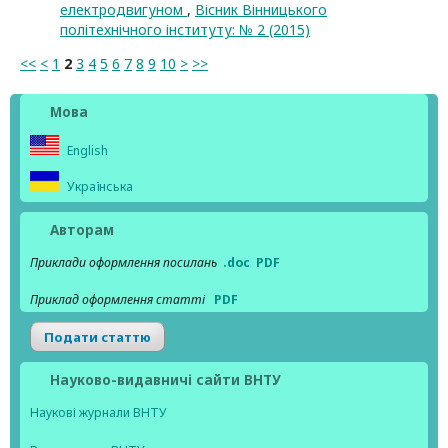
електродвигуном
,
Вісник Вінницького
політехнічного інституту: № 2 (2015)
<<
<
1
2
3
4
5
6
7
8
9
10
>
>>
Мова
English
Українська
Авторам
Приклади оформлення посилань
.doc
PDF
Приклад оформлення статті
PDF
Подати статтю
Науково-видавничі сайти ВНТУ
Наукові журнали ВНТУ