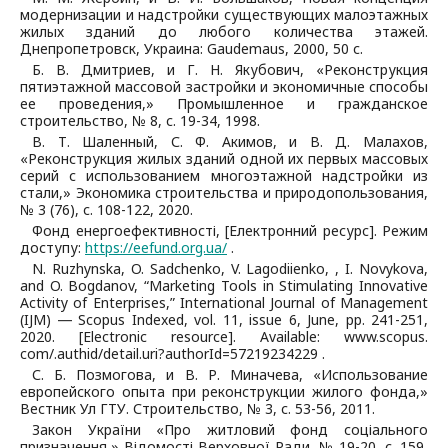
модернизации и надстройки существующих малоэтажных
жилых зданий до любого количества этажей.
Днепропетровск, Украина: Gaudemaus, 2000, 50 с.
Б. В. Дмитриев, и Г. Н. Якубович, «Реконструкция
пятиэтажной массовой застройки и экономичные способы
ее проведения,» Промышленное и гражданское
строительство, № 8, с. 19-34, 1998.
В. Т. Шаленный, С. Ф. Акимов, и В. Д. Малахов,
«Реконструкция жилых зданий одной их первых массовых
серий с использованием многоэтажной надстройки из
стали,» Экономика строительства и природопользования,
№ 3 (76), с. 108-122, 2020.
Фонд енергоефективності, [Електронний ресурс]. Режим
доступу:
https://eefund.org.ua/
.
N. Ruzhynska, O. Sadchenko, V. Lagodiienko, , I. Novykova,
and O. Bogdanov, “Marketing Tools in Stimulating Innovative
Activity of Enterprises,” International Journal of Management
(IJM) ― Scopus Indexed, vol. 11, issue 6, June, pp. 241-251,
2020. [Electronic resource]. Available: www.scopus.
com/.authid/detail.uri?authorId=57219234229 .
С. Б. Позмогова, и В. Р. Миначева, «Использование
европейского опыта при реконструкции жилого фонда,»
Вестник Ул ГТУ. Строительство, № 3, с. 53-56, 2011.
Закон України «Про житловий фонд соціального
призначення,» Відомості Верховної Ради, № 19-20, с. 159,