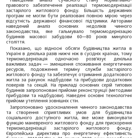
правового забезпечення реалізації термомодернізації
застарілого житлового фонду. Більшість державних
програм не могли бути реалізовані повною мірою через
відсутність державної фінансової підтримки. Авторами
наведений аналіз основних недоліків чинного
законодавства, яке гальмувало термомодернізацію
будинків масової забудови 60―80 років минулого
століття.
Показано, що відносні обсяги будівництва житла в
Україні в декілька разів нижчі ніж в сусідніх країнах, тому
термомодернізація одночасно розв’язує декілька
важливих задач ― зменшення споживання енергетичних
ресурсів, подовження терміну служби застарілого
житлового фонду та забезпечує отримання додаткового
житла за рахунок надбудови та прибудови додаткових
поверхів та секцій. На прикладі основних серій типових
будинків запропоновані прийоми реконструкції (методами
прибудови та надбудови). Наведені основні технологічні
прийоми утеплення зовнішніх стін.
Запропоновано удосконалення чинного законодавства
та створення сприятливих умов для будівництва
соціального доступного житла, яке може виконувати
функцію маневреного житлового фонду для прискорення
термомодернізації застарілого житлового фонду.
Європейська директива про енергетичну ефективність