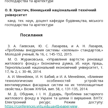
господарства та архітектури
О. В. Христич,
Вінницький національний технічний
університет
канд. тех. наук, доцент кафедри будівництва, міського
господарства та архітектури
Посилання
З. А. Гаевская, Ю. С. Лазарева, и А. Н. Лазарев,
«Проблемы внедрения системы «зеленых» стандартов,»
Молодой ученый, № 16, с. 145-152, 2015.
М. О. Жураковська, «Управління вартістю реновації
житлового фонду,» Економічна думка, зб. наук. праць,
Тернопільський національний економічний університет, т.
17, № 2, с. 30-46, 2014.
А. И. Менейлюк, И. Н. Бабий, и И. А. Менейлюк, «Влияние
технологических особенностей устройства
вентилируемых фасадных систем на их теплозащитные
свойства,» Вісник ХНУБА, вип. 58, с. 131-135, 2014.
М. Д. Обідник, і І. Н. Дударь, Проблема застарілого
житлового фонду в Україні та шляхи її вирішення. ВНТУ.
Електронний ресурс. Режим доступу:
https://conferences.vntu.edu.ua›itb›paper›view
.