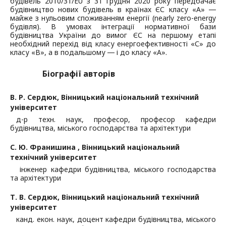
будівель 2010/31/EU з 31 грудня 2020 року передбачає
будівництво нових будівель в країнах ЄС класу «А» ―
майже з нульовим споживанням енергії (nearly zero-energy
будівля). В умовах інтеграції нормативної бази
будівництва України до вимог ЄС на першому етапі
необхідний перехід від класу енергоефективності «С» до
класу «В», а в подальшому ― і до класу «А».
Біографії авторів
В. Р. Сердюк,
Вінницький національний технічний
університет
д-р техн. наук, професор, професор кафедри
будівництва, міського господарства та архітектури
С. Ю. Франишина ,
Вінницький національний
технічний університет
інженер кафедри будівництва, міського господарства
та архітектури
Т. В. Сердюк,
Вінницький національний технічний
університет
канд. екон. наук, доцент кафедри будівництва, міського