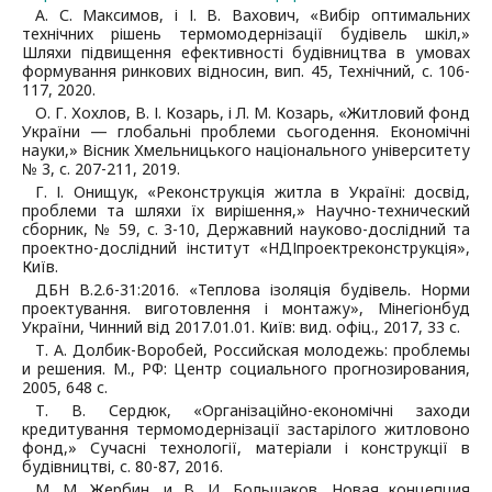
А. С. Максимов, і І. В. Вахович, «Вибір оптимальних
технічних рішень термомодернізації будівель шкіл,»
Шляхи підвищення ефективності будівництва в умовах
формування ринкових відносин, вип. 45, Технічний, с. 106-
117, 2020.
О. Г. Хохлов, В. І. Козарь, і Л. М. Козарь, «Житловий фонд
України ― глобальні проблеми сьогодення. Економічні
науки,» Вісник Хмельницького національного університету
№ 3, с. 207-211, 2019.
Г. І. Онищук, «Реконструкція житла в Україні: досвід,
проблеми та шляхи їх вирішення,» Научно-технический
сборник, № 59, с. 3-10, Державний науково-дослідний та
проектно-дослідний інститут «НДІпроектреконструкція»,
Київ.
ДБН В.2.6-31:2016. «Теплова ізоляція будівель. Норми
проектування. виготовлення і монтажу», Мінегіонбуд
України, Чинний від 2017.01.01. Київ: вид. офіц., 2017, 33 с.
Т. А. Долбик-Воробей, Российская молодежь: проблемы
и решения. М., РФ: Центр социального прогнозирования,
2005, 648 с.
Т. В. Сердюк, «Організаційно-економічні заходи
кредитування термомодернізації застарілого житловоно
фонд,» Сучасні технології, матеріали і конструкції в
будівництві, с. 80-87, 2016.
М. М. Жербин, и В. И. Большаков, Новая концепция