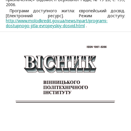
2006.
Програми доступного житла: європейський досвід.
[Електронний ресурс]. Режим доступу:
http://www.molodkredit.gov.ua/news/npart/programi-
dostupnogo-jitla-evropeyskiy-dosvid.html
.