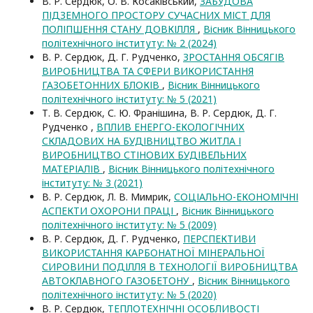
В. Р. Сердюк, О. В. Косаківський,
ЗАБУДОВА
ПІДЗЕМНОГО ПРОСТОРУ СУЧАСНИХ МІСТ ДЛЯ
ПОЛІПШЕННЯ СТАНУ ДОВКІЛЛЯ
,
Вісник Вінницького
політехнічного інституту: № 2 (2024)
В. Р. Сердюк, Д. Г. Рудченко,
ЗРОСТАННЯ ОБСЯГІВ
ВИРОБНИЦТВА ТА СФЕРИ ВИКОРИСТАННЯ
ГАЗОБЕТОННИХ БЛОКІВ
,
Вісник Вінницького
політехнічного інституту: № 5 (2021)
Т. В. Сердюк, С. Ю. Франішина, В. Р. Сердюк, Д. Г.
Рудченко ,
ВПЛИВ ЕНЕРГО-ЕКОЛОГІЧНИХ
СКЛАДОВИХ НА БУДІВНИЦТВО ЖИТЛА І
ВИРОБНИЦТВО СТІНОВИХ БУДІВЕЛЬНИХ
МАТЕРІАЛІВ
,
Вісник Вінницького політехнічного
інституту: № 3 (2021)
В. Р. Сердюк, Л. В. Мимрик,
СОЦІАЛЬНО-ЕКОНОМІЧНІ
АСПЕКТИ ОХОРОНИ ПРАЦІ
,
Вісник Вінницького
політехнічного інституту: № 5 (2009)
В. Р. Сердюк, Д. Г. Рудченко,
ПЕРСПЕКТИВИ
ВИКОРИСТАННЯ КАРБОНАТНОЇ МІНЕРАЛЬНОЇ
СИРОВИНИ ПОДІЛЛЯ В ТЕХНОЛОГІЇ ВИРОБНИЦТВА
АВТОКЛАВНОГО ГАЗОБЕТОНУ
,
Вісник Вінницького
політехнічного інституту: № 5 (2020)
В. Р. Сердюк,
ТЕПЛОТЕХНІЧНІ ОСОБЛИВОСТІ