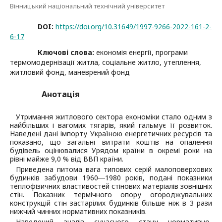
Вінницький національний технічний університет
DOI:
https://doi.org/10.31649/1997-9266-2022-161-2-
6-17
Ключові слова:
економія енергії, програми
термомодернізації житла, соціальне житло, утеплення,
житловий фонд, маневрений фонд
Анотація
Утримання житлового сектора економіки стало одним з
найбільших і вагомих тягарів, який гальмує її розвиток.
Наведені дані імпорту Україною енергетичних ресурсів та
показано, що загальні витрати коштів на опалення
будівель оцінювалися Урядом країни в окремі роки на
рівні майже 9,0 % від ВВП країни.
Приведена питома вага типових серій малоповерхових
будинків забудови 1960―1980 років, подані показники
теплофізичних властивостей стінових матеріалів зовнішніх
стін. Показник термічного опору огороджувальних
конструкцій стін застарілих будинків більше ніж в 3 рази
нижчий чинних нормативних показників.
Наведений аналіз сучасного стану нормативно-