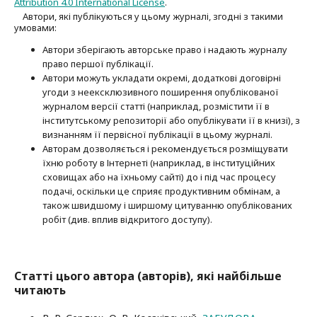
Attribution 4.0 International License
.
Автори, які публікуються у цьому журналі, згодні з такими
умовами:
Автори зберігають авторське право і надають журналу
право першої публі­кації.
Автори можуть укладати окремі, додат­кові договірні
угоди з неексклюзив­ного поширення опублікованої
журналом версії статті (наприклад, розмістити її в
інститутському репозиторії або опубліку­вати її в книзі), з
визнанням її первісної публікації в цьому журналі.
Авторам дозволяється і рекомендується розміщувати
їхню роботу в Інтернеті (наприклад, в інституційних
сховищах або на їхньому сайті) до і під час процесу
подачі, оскільки це сприяє продуктивним обмінам, а
також швидшому і ширшому цитуванню опубліко­ва­них
робіт (див. вплив відкритого доступу).
Статті цього автора (авторів), які найбільше
читають