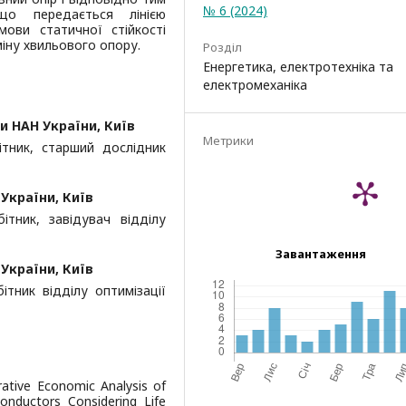
№ 6 (2024)
що передається лінією
мови статичної стійкості
міну хвильового опору.
Розділ
Енергетика, електротехніка та
електромеханіка
и НАН України, Київ
Метрики
ітник, старший дослідник
України, Київ
ітник, завідувач відділу
Завантаження
України, Київ
ітник відділу оптимізації
ative Economic Analysis of
onductors Considering Life