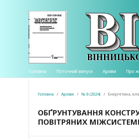
Головна
Поточний випуск
Архіви
Про 
Головна
/
Архіви
/
№ 6 (2024)
/
Енергетика, ел
ОБҐРУНТУВАННЯ КОНСТРУ
ПОВІТРЯНИХ МІЖСИСТЕМ