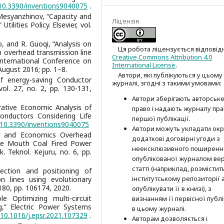
/10.3390/inventions9040075
.
Mesyanzhinov, “Capacity and
Ліцензія
ilities Policy. Elsevier, vol.
o, and R. Guoqi, “Analysis on
Ця робота ліцензується відповід
n overhead transmission line
Creative Commons Attribution 4.0
International Conference on
International License
.
 August 2016; pp. 1–8.
Автори, які публікуються у цьому
of energy-saving Conductor
журналі, згодні з такими умовами:
vol. 27, no. 2, pp. 130-131,
Автори зберігають авторськ
ative Economic Analysis of
право і надають журналу пр
onductors Considering Life
першої публі­кації.
g/10.3390/inventions9040075
Автори можуть укладати окр
cal and Economics Overhead
додат­кові договірні угоди з
ne Mouth Coal Fired Power
неексклюзив­ного поширенн
. Teknol. Kejuru, no. 6, pp.
опублікованої журналом вер
статті (наприклад, розмістити
ection and positioning of
інститутському репозиторії 
on lines using evolutionary
180, pp. 106174, 2020.
опубліку­вати її в книзі), з
 Optimizing multi-circuit
визнанням її первісної публі
ng,” Electric Power Systems
в цьому журналі.
/10.1016/j.epsr.2021.107329
.
Авторам дозволяється і