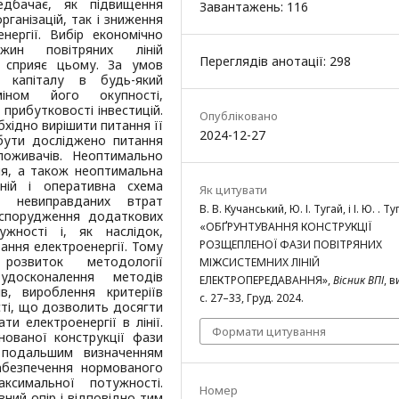
едбачає, як підвищення
Завантажень: 116
ганізацій, так і зниження
нергії. Вибір економічно
вжин повітряних ліній
Переглядів анотації: 298
и сприяє цьому. За умов
я капіталу в будь-який
міном його окупності,
прибутковості інвестицій.
Опубліковано
бхідно вирішити питання її
2024-12-27
 бути досліджено питання
поживачів. Неоптимально
я, а також неоптимальна
іній і оперативна схема
Як цитувати
 невиправданих втрат
В. В. Кучанський, Ю. І. Тугай, і І. Ю. . Ту
 спорудження додаткових
«ОБҐРУНТУВАННЯ КОНСТРУКЦІЇ
ужності і, як наслідок,
РОЗЩЕПЛЕНОЇ ФАЗИ ПОВІТРЯНИХ
ання електроенергії. Тому
озвиток методології
МІЖСИСТЕМНИХ ЛІНІЙ
удосконалення методів
ЕЛЕКТРОПЕРЕДАВАННЯ»,
Вісник ВПІ
, в
ів, вироблення критеріїв
с. 27–33, Груд. 2024.
ті, що дозволить досягти
ти електроенергії в лінії.
Формати цитування
ованої конструкції фази
 подальшим визначенням
абезпечення нормованого
ксимальної потужності.
Номер
ий опір і відповідно тим