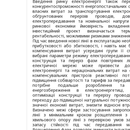
Введення ринку електроенергії також пер
конкурентоспроможності енергопостачальних ор
власних витрат за транспортування електрое
обґрунтованих перерізів проводів, до
електропередавання та номінальної напруг
ринкової економіки ймовірність вкладенн
інвестиційний проект визначається тер
рентабельності, можливими ризиками зниження 
Під час введення нової лінії в експлуатацію нео
прибутковості або збитковості, і навіть має
компенсування витрат усередині групи її с
вибрані параметри режиму електропередаванн
конструкція та переріз фази повітряних л
електричної мережі може призвести до
електроенергії та нераціональних витрат на
компенсувальних пристроїв реактивної пот
підвищення собівартості та тарифів за передав
потрібне подальше розроблення та р
енергозбереження в електроенергетиці, 
оптимізації конструкції та перерізу провод
переходу до підвищеної натуральної потужнос
значної економії витрат, знизити відносні втра
Визначено межі сфери застосування запропон
лінії з мінімальним кроком розщеплення з
хвильового опору лінії з перевіркою умов з
запасу стійкості під час передавання ма
Розщеплення фази дозволяє зменшити індуктивн