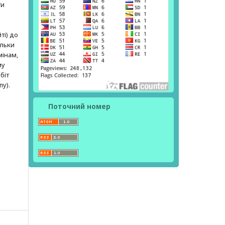
ти
ті) до
ільки
мінам,
му
біт
пу).
Поточний номер