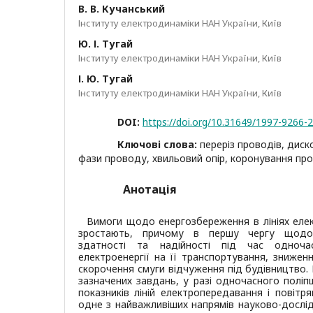
В. В. Кучанський
Інституту електродинаміки НАН України, Київ
Ю. І. Тугай
Інституту електродинаміки НАН України, Київ
І. Ю. Тугай
Інституту електродинаміки НАН України, Київ
DOI:
https://doi.org/10.31649/1997-9266-
Ключові слова:
переріз проводів, диск
фази проводу, хвильовий опір, коронування пр
Анотація
Вимоги щодо енергозбереження в лініях еле
зростають, причому в першу чергу щодо 
здатності та надійності під час одноча
електроенергії на її транспортування, знижен
скорочення смуги відчуження під будівництво.
зазначених завдань, у разі одночасного поліп
показників ліній електропередавання і повітря
одне з найважливіших напрямів науково-дослідн