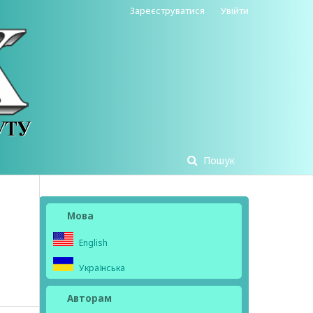
Зареєструватися
Увійти
Пошук
Мова
English
Українська
Авторам