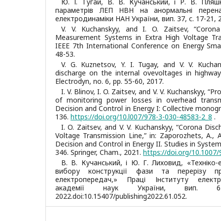
Ю. І. Тугай, В. В. Кучанський, і Р. В. Пля
параметрів ЛЕП НВН на анормальні перенап
електродинаміки НАН України, вип. 37, с. 17-21, 
V. V. Kuchanskyy, and I. O. Zaitsev, “Coro
Measurement Systems in Extra High Voltage Tra
IEEE 7th International Conference on Energy Sma
48-53.
V. G. Kuznetsov, Y. I. Tugay, and V. V. Kuchan
discharge on the internal ovevoltages in highway 
Electrodyn, no. 6, pp. 55-60, 2017.
I. V. Blinov, I. O. Zaitsev, and V. V. Kuchanskyy,
of monitoring power losses in overhead transmi
Decision and Control in Energy I: Collective monogr
136.
https://doi.org/10.l007/978-3-030-48583-2_8
.
I. O. Zaitsev, and V. V. Kuchanskyy, “Corona Dis
Voltage Transmission Line,” in: Zaporozhets, A., 
Decision and Control in Energy II. Studies in System
346. Springer, Cham., 2021.
https://doi.org/10.1007
В. В. Кучанський, і Ю. Г. Лиховид, «Техніко
вибору конструкції фази та перерізу пр
електропередач,» Праці Інституту електр
академії наук України, вип. 6
2022.doi:10.15407/publishing2022.61.052.