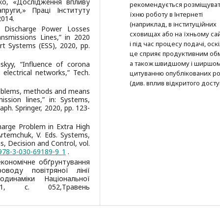
шко, «Дослідження впливу
рекомендується розміщува
руги,» Праці Інституту
їхню роботу в Інтернеті
2014.
(наприклад, в інституційних
na Discharge Power Losses
сховищах або на їхньому сай
nsmissions Lines,” in 2020
і під час процесу подачі, оск
rt Systems (ESS), 2020, pp.
це сприяє продуктивним об
а також швидшому і ширшо
skyy, “Influence of corona
electrical networks,” Tech.
цитуванню опубліко­ва­них ро
(див. вплив відкритого досту
 “Problems, methods and means
ssion lines,” in: Systems,
aph. Springer, 2020, pp. 123-
charge Problem in Extra High
Artemchuk, V. Eds. Systems,
s, Decision and Control, vol.
/978-3-030-69189-9_1
.
-економічне обґрунтування
оводу повітряної лінії
одинаміки Національної
1, с. 052,Травень