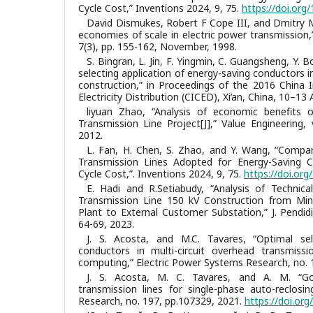
Cycle Cost,” Inventions 2024, 9, 75.
https://doi.org
David Dismukes, Robert F Cope III, and Dmitry 
economies of scale in electric power transmission,” Ut
7(3), pp. 155-162, November, 1998.
S. Bingran, L. Jin, F. Yingmin, C. Guangsheng, Y. B
selecting application of energy-saving conductors i
construction,” in Proceedings of the 2016 China 
Electricity Distribution (CICED), Xi’an, China, 10–13
liyuan Zhao, “Analysis of economic benefits 
Transmission Line Project[J],” Value Engineering, 
2012.
L. Fan, H. Chen, S. Zhao, and Y. Wang, “Compar
Transmission Lines Adopted for Energy-Saving C
Cycle Cost,”. Inventions 2024, 9, 75.
https://doi.or
E. Hadi and R.Setiabudy, “Analysis of Techni
Transmission Line 150 kV Construction from Mi
Plant to External Customer Substation,” J. Pendidik
64-69, 2023.
J. S. Acosta, and M.C. Tavares, “Optimal sel
conductors in multi-circuit overhead transmissi
computing,” Electric Power Systems Research, no. 
J. S. Acosta, M. C. Tavares, and A. M. “Gole
transmission lines for single-phase auto-reclosi
Research, no. 197, pp.107329, 2021.
https://doi.org