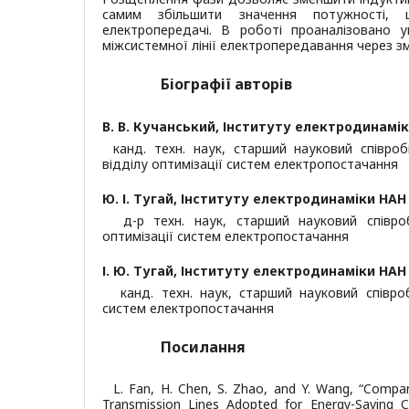
самим збільшити значення потужності, 
електропередачі. В роботі проаналізовано у
міжсистемної лінії електропередавання через з
Біографії авторів
В. В. Кучанський,
Інституту електродинамік
канд. техн. наук, старший науковий співроб
відділу оптимізації систем електропостачання
Ю. І. Тугай,
Інституту електродинаміки НАН 
д-р техн. наук, старший науковий співроб
оптимізації систем електропостачання
І. Ю. Тугай,
Інституту електродинаміки НАН 
канд. техн. наук, старший науковий співроб
систем електропостачання
Посилання
L. Fan, H. Chen, S. Zhao, and Y. Wang, “Compar
Transmission Lines Adopted for Energy-Saving C