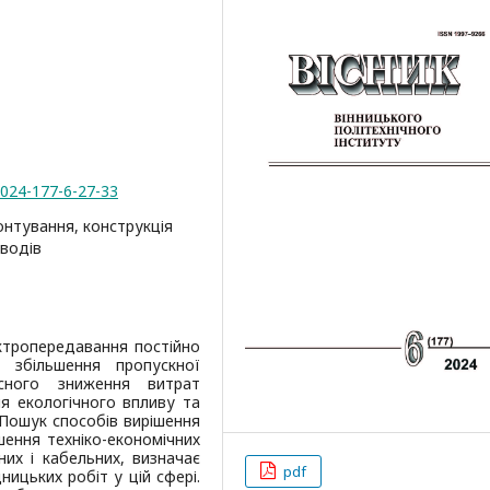
2024-177-6-27-33
онтування, конструкція
оводів
ктропередавання постійно
збільшення пропускної
сного зниження витрат
ня екологічного впливу та
 Пошук способів вирішення
шення техніко-економічних
них і кабельних, визначає
pdf
ицьких робіт у цій сфері.