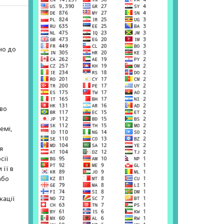
но до
е
аво
емі,
я
сії
 її в
або
кації