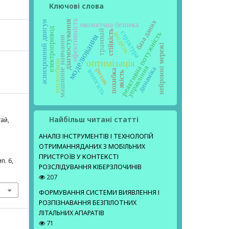
Ключові слова
ефективність
база даних
асинхронний двигун
діагностування
екологічна безпека
електропривод
трамвай
стійкість
структура
реактивна потужність
модель
моделювання
машинне навчання
нейронні мережі
оптимізація
теплообмін
управління
динаміка
ризик
похибка
вологість
якість
Найбільш читані статті
гай,
АНАЛІЗ ІНСТРУМЕНТІВ І ТЕХНОЛОГІЙ
ОТРИМАННЯДАНИХ З МОБІЛЬНИХ
ПРИСТРОЇВ У КОНТЕКСТІ
ип. 6,
РОЗСЛІДУВАННЯ КІБЕРЗЛОЧИНІВ
207
ФОРМУВАННЯ СИСТЕМИ ВИЯВЛЕННЯ І
РОЗПІЗНАВАННЯ БЕЗПІЛОТНИХ
ЛІТАЛЬНИХ АПАРАТІВ
71