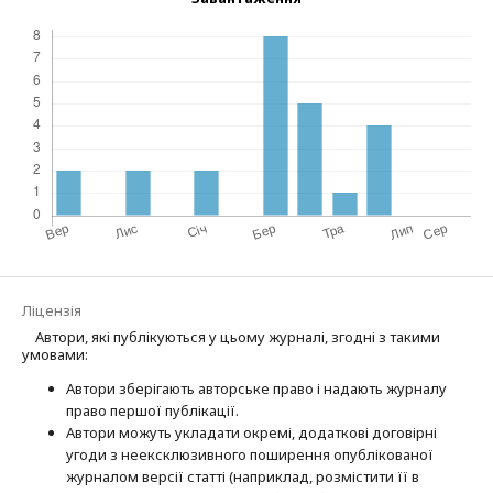
Ліцензія
Автори, які публікуються у цьому журналі, згодні з такими
умовами:
Автори зберігають авторське право і надають журналу
право першої публі­кації.
Автори можуть укладати окремі, додат­кові договірні
угоди з неексклюзив­ного поширення опублікованої
журналом версії статті (наприклад, розмістити її в