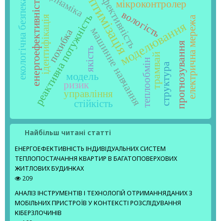
оптимізація
динаміка
ефективність
енергоефективність
екологічна безпека
мікроконтролер
вологість
реактивна потужність
ідентифікація
електрична мережа
моделювання
машинне навчання
похибка
прогнозування
якість
трамвай
теплообмін
структура
модель
ризик
управління
стійкість
Найбільш читані статті
ЕНЕРГОЕФЕКТИВНІСТЬ ІНДИВІДУАЛЬНИХ СИСТЕМ
ТЕПЛОПОСТАЧАННЯ КВАРТИР В БАГАТОПОВЕРХОВИХ
ЖИТЛОВИХ БУДИНКАХ
209
АНАЛІЗ ІНСТРУМЕНТІВ І ТЕХНОЛОГІЙ ОТРИМАННЯДАНИХ З
МОБІЛЬНИХ ПРИСТРОЇВ У КОНТЕКСТІ РОЗСЛІДУВАННЯ
КІБЕРЗЛОЧИНІВ