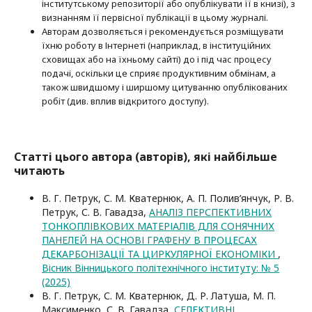
інститутському репозиторії або опубліку­вати її в книзі), з
визнанням її первісної публікації в цьому журналі.
Авторам дозволяється і рекомендується розміщувати
їхню роботу в Інтернеті (наприклад, в інституційних
сховищах або на їхньому сайті) до і під час процесу
подачі, оскільки це сприяє продуктивним обмінам, а
також швидшому і ширшому цитуванню опубліко­ва­них
робіт (див. вплив відкритого доступу).
Статті цього автора (авторів), які найбільше
читають
В. Г. Петрук, С. М. Кватернюк, А. П. Полив’янчук, Р. В.
Петрук, С. В. Гавадза,
АНАЛІЗ ПЕРСПЕКТИВНИХ
ТОНКОПЛІВКОВИХ МАТЕРІАЛІВ ДЛЯ СОНЯЧНИХ
ПАНЕЛЕЙ НА ОСНОВІ ГРАФЕНУ В ПРОЦЕСАХ
ДЕКАРБОНІЗАЦІЇ ТА ЦИРКУЛЯРНОЇ ЕКОНОМІКИ
,
Вісник Вінницького політехнічного інституту: № 5
(2025)
В. Г. Петрук, С. М. Кватернюк, Д. Р. Латуша, М. П.
Максименко, С. В. Гавадза,
СЕЛЕКТИВНІ