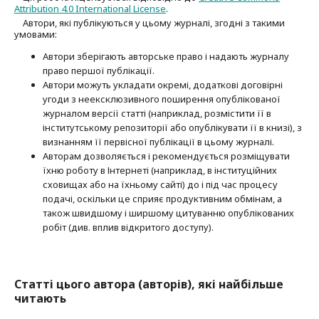
Attribution 4.0 International License
.
Автори, які публікуються у цьому журналі, згодні з такими
умовами:
Автори зберігають авторське право і надають журналу
право першої публі­кації.
Автори можуть укладати окремі, додат­кові договірні
угоди з неексклюзив­ного поширення опублікованої
журналом версії статті (наприклад, розмістити її в
інститутському репозиторії або опубліку­вати її в книзі), з
визнанням її первісної публікації в цьому журналі.
Авторам дозволяється і рекомендується розміщувати
їхню роботу в Інтернеті (наприклад, в інституційних
сховищах або на їхньому сайті) до і під час процесу
подачі, оскільки це сприяє продуктивним обмінам, а
також швидшому і ширшому цитуванню опубліко­ва­них
робіт (див. вплив відкритого доступу).
Статті цього автора (авторів), які найбільше
читають