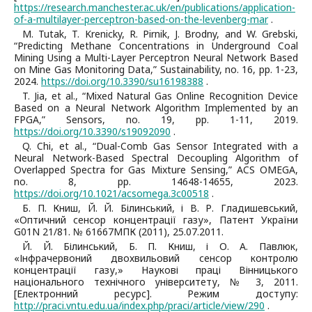
https://research.manchester.ac.uk/en/publications/application-
of-a-multilayer-perceptron-based-on-the-levenberg-mar
.
M. Tutak, T. Krenicky, R. Pirnik, J. Brodny, and W. Grebski,
“Predicting Methane Concentrations in Underground Coal
Mining Using a Multi-Layer Perceptron Neural Network Based
on Mine Gas Monitoring Data,” Sustainability, no. 16, рр. 1-23,
2024.
https://doi.org/10.3390/su16198388
.
T. Jia, et al., “Mixed Natural Gas Online Recognition Device
Based on a Neural Network Algorithm Implemented by an
FPGA,” Sensors, no. 19, рр. 1-11, 2019.
https://doi.org/10.3390/s19092090
.
Q. Chi, et al., “Dual-Comb Gas Sensor Integrated with a
Neural Network-Based Spectral Decoupling Algorithm of
Overlapped Spectra for Gas Mixture Sensing,” ACS OMEGA,
no. 8, рр. 14648-14655, 2023.
https://doi.org/10.1021/acsomega.3c00518
.
Б. П. Книш, Й. Й. Білинський, і В. Р. Гладишевський,
«Оптичний сенсор концентрації газу», Патент України
G01N 21/81. № 61667МПК (2011), 25.07.2011.
Й. Й. Білинський, Б. П. Книш, і О. А. Павлюк,
«Інфрачервоний двохвильовий сенсор контролю
концентрації газу,» Наукові праці Вінницького
національного технічного університету, № 3, 2011.
[Електронний ресурс]. Режим доступу:
http://praci.vntu.edu.ua/index.php/praci/article/view/290
.