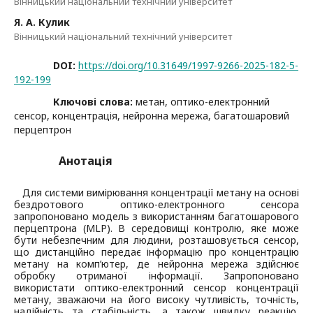
Вінницький національний технічний університет
Я. А. Кулик
Вінницький національний технічний університет
DOI:
https://doi.org/10.31649/1997-9266-2025-182-5-
192-199
Ключові слова:
метан, оптико-електронний
сенсор, концентрація, нейронна мережа, багатошаровий
перцептрон
Анотація
Для системи вимірювання концентрації метану на основі
бездротового оптико-електронного сенсора
запропоновано модель з використанням багатошарового
перцептрона (MLP). В середовищі контролю, яке може
бути небезпечним для людини, розташовується сенсор,
що дистанційно передає інформацію про концентрацію
метану на комп’ютер, де нейронна мережа здійснює
обробку отриманої інформації. Запропоновано
використати оптико-електронний сенсор концентрації
метану, зважаючи на його високу чутливість, точність,
надійність та стабільність, а також швидку реакцію,