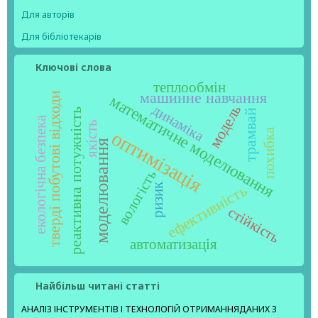
Для авторів
Для бібліотекарів
Ключові слова
теплообмін
машинне навчання
тверді побутові відходи
математичне моделювання
модель
динаміка
реактивна потужність
трамвай
екологічна безпека
якість
похибка
оптимізація
моделювання
вологість
ризик
ефективність
стійкість
автоматизація
Найбільш читані статті
АНАЛІЗ ІНСТРУМЕНТІВ І ТЕХНОЛОГІЙ ОТРИМАННЯДАНИХ З