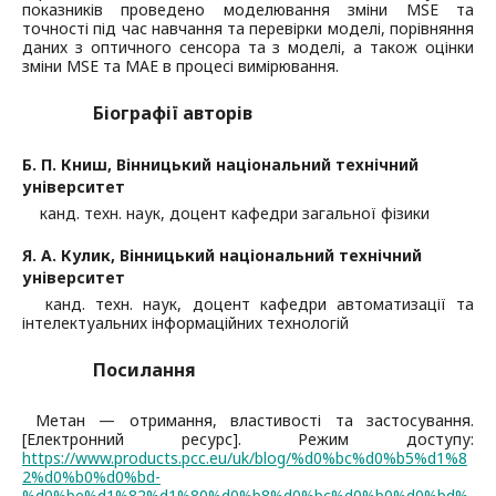
показників проведено моделювання зміни MSE та
точності під час навчання та перевірки моделі, порівняння
даних з оптичного сенсора та з моделі, а також оцінки
зміни MSE та MAE в процесі вимірювання.
Біографії авторів
Б. П. Книш,
Вінницький національний технічний
університет
канд. техн. наук, доцент кафедри загальної фізики
Я. А. Кулик,
Вінницький національний технічний
університет
канд. техн. наук, доцент кафедри автоматизації та
інтелектуальних інформаційних технологій
Посилання
Метан — отримання, властивості та застосування.
[Електронний ресурс]. Режим доступу:
https://www.products.pcc.eu/uk/blog/%d0%bc%d0%b5%d1%8
2%d0%b0%d0%bd-
%d0%be%d1%82%d1%80%d0%b8%d0%bc%d0%b0%d0%bd%