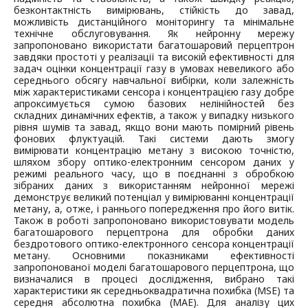
безконтактність вимірювань, стійкість до завад,
можливість дистанційного моніторингу та мінімальне
технічне обслуговування. Як нейронну мережу
запропоновано використати багатошаровий перцептрон
завдяки простоті у реалізації та високій ефективності для
задач оцінки концентрації газу в умовах невеликого або
середнього обсягу навчальної вибірки, коли залежність
між характеристиками сенсора і концентрацією газу добре
апроксимується сумою базових нелінійностей без
складних динамічних ефектів, а також у випадку низького
рівня шумів та завад, якщо вони мають помірний рівень
фонових флуктуацій. Такі системи дають змогу
вимірювати концентрацію метану з високою точністю,
шляхом збору оптико-електронним сенсором даних у
режимі реального часу, що в поєднанні з обробкою
зібраних даних з використанням нейронної мережі
демонструє великий потенціал у вимірюванні концентрації
метану, а, отже, і раннього попередження про його витік.
Також в роботі запропоновано використовувати модель
багатошарового перцептрона для обробки даних
бездротового оптико-електронного сенсора концентрації
метану. Основними показниками ефективності
запропонованої моделі багатошарового перцептрона, що
визначалися в процесі дослідження, вибрано такі
характеристики як середньоквадратична похибка (MSE) та
середня абсолютна похибка (MAE). Для аналізу цих