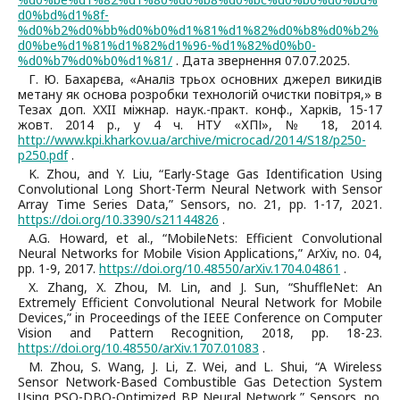
d0%bd%d1%8f-
%d0%b2%d0%bb%d0%b0%d1%81%d1%82%d0%b8%d0%b2%
d0%be%d1%81%d1%82%d1%96-%d1%82%d0%b0-
%d0%b7%d0%b0%d1%81/
. Дата звернення 07.07.2025.
Г. Ю. Бахарєва, «Аналіз трьох основних джерел викидів
метану як основа розробки технологій очистки повітря,» в
Тезах доп. XXII міжнар. наук.-практ. конф., Харків, 15-17
жовт. 2014 р., у 4 ч. НТУ «ХПІ», № 18, 2014.
http://www.kpi.kharkov.ua/archive/microcad/2014/S18/p250-
p250.pdf
.
K. Zhou, and Y. Liu, “Early-Stage Gas Identification Using
Convolutional Long Short-Term Neural Network with Sensor
Array Time Series Data,” Sensors, no. 21, рр. 1-17, 2021.
https://doi.org/10.3390/s21144826
.
A.G. Howard, et al., “MobileNets: Efficient Convolutional
Neural Networks for Mobile Vision Applications,” ArXiv, no. 04,
рр. 1-9, 2017.
https://doi.org/10.48550/arXiv.1704.04861
.
X. Zhang, X. Zhou, M. Lin, and J. Sun, “ShuffleNet: An
Extremely Efficient Convolutional Neural Network for Mobile
Devices,” in Proceedings of the IEEE Conference on Computer
Vision and Pattern Recognition, 2018, рр. 18-23.
https://doi.org/10.48550/arXiv.1707.01083
.
M. Zhou, S. Wang, J. Li, Z. Wei, and L. Shui, “A Wireless
Sensor Network-Based Combustible Gas Detection System
Using PSO-DBO-Optimized BP Neural Network,” Sensors, no.