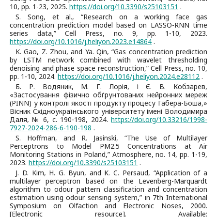
10, рр. 1-23, 2025.
https://doi.org/10.3390/s25103151
.
S. Song, et al., “Research on a working face gas
concentration prediction model based on LASSO-RNN time
series data,” Cell Press, no. 9, рр. 1-10, 2023.
https://doi.org/10.1016/j.heliyon.2023.e14864
.
K. Gao, Z. Zhou, and Ya. Qin, “Gas concentration prediction
by LSTM network combined with wavelet thresholding
denoising and phase space reconstruction,” Cell Press, no. 10,
рр. 1-10, 2024.
https://doi.org/10.1016/j.heliyon.2024.e28112
.
Б. Р. Водяник, М. Г. Лорія, і Є. В. Кобзарев,
«Застосування фізично обґрунтованих нейронних мереж
(PINN) у контролі якості продукту процесу Габера-Боша,»
Вісник Східноукраїнського університету імені Володимира
Даля, № 6, с. 190-198, 2024.
https://doi.org/10.33216/1998-
7927-2024-286-6-190-198
.
S. Hoffman, and R. Jasinski, “The Use of Multilayer
Perceptrons to Model PM2.5 Concentrations at Air
Monitoring Stations in Poland,” Atmosphere, no. 14, рр. 1-19,
2023.
https://doi.org/10.3390/s25103151
.
J. D. Kim, H. G. Byun, and K. C. Persaud, “Application of a
multilayer perceptron based on the Levenberg-Marquardt
algorithm to odour pattern classification and concentration
estimation using odour sensing system,” in 7th International
Symposium on Olfaction and Electronic Noses, 2000.
[Electronic resource]. Available: