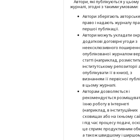
Автори, які публікуються у цьому
журналі, згодні з такими умовами:
Автори зберігають авторськ
право і надають журналу пр
першої публі­кації.
Автори можуть укладати окр
додат­кові договірні угоди з
неексклюзив­ного поширенн
опублікованої журналом вер
статті (наприклад, розмістити
інститутському репозиторії 
опубліку­вати її в книзі), з
визнанням її первісної публі
в цьому журналі.
Авторам дозволяється і
рекомендується розміщува
їхню роботу в Інтернеті
(наприклад, в інституційних
сховищах або на їхньому сай
і під час процесу подачі, оск
це сприяє продуктивним об
а також швидшому і ширшо