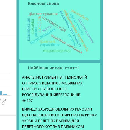
Ключові слова
теплообмін
інформаційна технологія
реактивна потужність
діагностування
ефективність
оптимізація
вологість
прогнозування
класифікація
похибка
якість
моделювання
ризик
модель
машинне навчання
трамвай
управління
мікроконтролер
Найбільш читані статті
АНАЛІЗ ІНСТРУМЕНТІВ І ТЕХНОЛОГІЙ
ОТРИМАННЯДАНИХ З МОБІЛЬНИХ
ПРИСТРОЇВ У КОНТЕКСТІ
РОЗСЛІДУВАННЯ КІБЕРЗЛОЧИНІВ
207
ВИКИДИ ЗАБРУДНЮВАЛЬНИХ РЕЧОВИН
ВІД СПАЛЮВАННЯ ПОШИРЕНИХ НА РИНКУ
УКРАЇНИ ПЕЛЕТ ЯК ПАЛИВА ДЛЯ
ПЕЛЕТНОГО КОТЛА З ПАЛЬНИКОМ