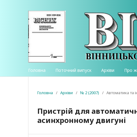
Головна
Поточний випуск
Архіви
Про 
Головна
/
Архіви
/
№ 2 (2007)
/
Автоматика та 
Пристрій для автоматич
асинхронному двигуні