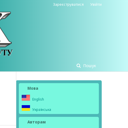
Зареєструватися
Увійти
Пошук
Мова
English
Українська
Авторам