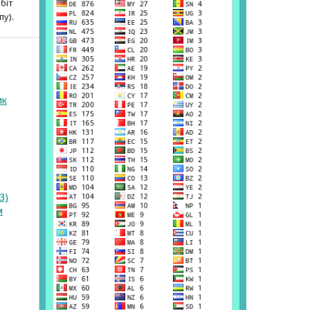
біт
пу).
ик
3)
м