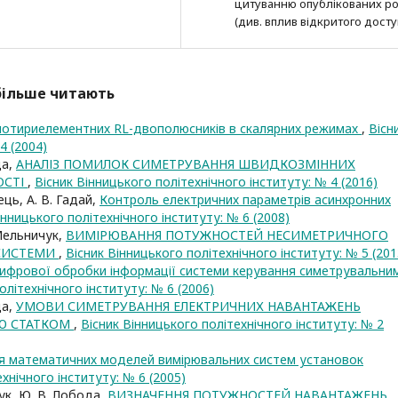
цитуванню опубліко­ва­них ро
(див. вплив відкритого досту
йбільше читають
чотириелементних RL-двополюсників в скалярних режимах
,
Вісн
4 (2004)
да,
АНАЛІЗ ПОМИЛОК СИМЕТРУВАННЯ ШВИДКОЗМІННИХ
ОСТІ
,
Вісник Вінницького політехнічного інституту: № 4 (2016)
ець, А. В. Гадай,
Контроль електричних параметрів асинхронних
інницького політехнічного інституту: № 6 (2008)
 Мельничук,
ВИМІРЮВАННЯ ПОТУЖНОСТЕЙ НЕСИМЕТРИЧНОГО
 СИСТЕМИ
,
Вісник Вінницького політехнічного інституту: № 5 (201
ифрової обробки інформації системи керування симетрувальни
олітехнічного інституту: № 6 (2006)
да,
УМОВИ СИМЕТРУВАННЯ ЕЛЕКТРИЧНИХ НАВАНТАЖЕНЬ
Ю СТАТКОМ
,
Вісник Вінницького політехнічного інституту: № 2
 математичних моделей вимірювальних систем установок
хнічного інституту: № 6 (2005)
чук, Ю. В. Лобода,
ВИЗНАЧЕННЯ ПОТУЖНОСТЕЙ НАВАНТАЖЕНЬ