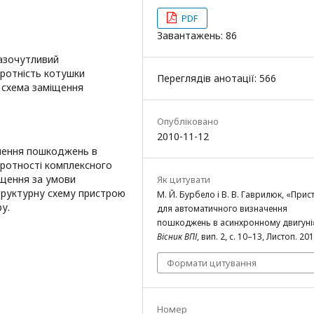
PDF
Завантажень: 86
азочутливий
бротність котушки
Переглядів анотації: 566
 схема заміщення
Опубліковано
2010-11-12
чення пошкоджень в
ротності комплексного
іщення за умови
Як цитувати
труктурну схему пристрою
М. Й. Бурбело і В. В. Гаврилюк, «Прис
у.
для автоматичного визначення
пошкоджень в асинхронному двигуні
Вісник ВПІ
, вип. 2, с. 10–13, Листоп. 201
Формати цитування
Номер