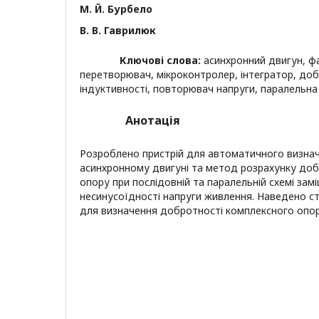
М. Й. Бурбело
В. В. Гаврилюк
Ключові слова:
асинхронний двигун, ф
перетворювач, мікроконтролер, інтегратор, до
індуктивності, повторювач напруги, паралельна
Анотація
Розроблено пристрій для автоматичного визна
асинхронному двигуні та метод розрахунку доб
опору при послідовній та паралельній схемі зам
несинусоїдності напруги живлення. Наведено с
для визначення добротності комплексного опор