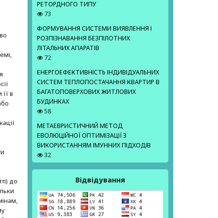
РЕТОРДНОГО ТИПУ
73
е
ФОРМУВАННЯ СИСТЕМИ ВИЯВЛЕННЯ І
аво
РОЗПІЗНАВАННЯ БЕЗПІЛОТНИХ
ЛІТАЛЬНИХ АПАРАТІВ
емі,
72
ЕНЕРГОЕФЕКТИВНІСТЬ ІНДИВІДУАЛЬНИХ
я
СИСТЕМ ТЕПЛОПОСТАЧАННЯ КВАРТИР В
сії
БАГАТОПОВЕРХОВИХ ЖИТЛОВИХ
 її в
БУДИНКАХ
або
58
кації
МЕТАЕВРИСТИЧНИЙ МЕТОД
ЕВОЛЮЦІЙНОЇ ОПТИМІЗАЦІЇ З
ВИКОРИСТАННЯМ ІМУННИХ ПІДХОДІВ
ти
32
Відвідування
ті) до
ільки
мінам,
му