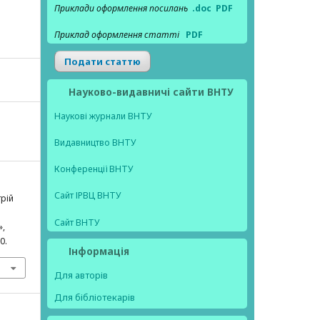
Приклади оформлення посилань
.doc
PDF
Приклад оформлення статті
PDF
Подати статтю
Науково-видавничі сайти ВНТУ
Наукові журнали ВНТУ
Видавництво ВНТУ
Конференції ВНТУ
Сайт ІРВЦ ВНТУ
трій
Сайт ВНТУ
»,
0.
Інформація
Для авторів
Для бібліотекарів