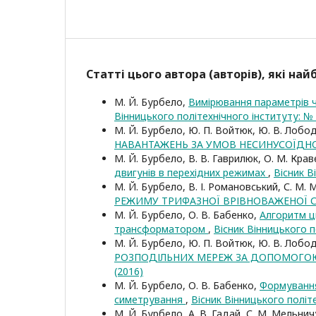
Статті цього автора (авторів), які на
М. Й. Бурбело,
Вимірювання параметрів 
Вінницького політехнічного інституту: № 
М. Й. Бурбело, Ю. П. Войтюк, Ю. В. Лобо
НАВАНТАЖЕНЬ ЗА УМОВ НЕСИНУСОЇДН
М. Й. Бурбело, В. В. Гаврилюк, О. М. Крав
двигунів в перехідних режимах
,
Вісник В
М. Й. Бурбело, В. І. Романовський, С. М.
РЕЖИМУ ТРИФАЗНОЇ ВРІВНОВАЖЕНОЇ
М. Й. Бурбело, О. В. Бабенко,
Алгоритм ц
трансформатором
,
Вісник Вінницького п
М. Й. Бурбело, Ю. П. Войтюк, Ю. В. Лобо
РОЗПОДІЛЬНИХ МЕРЕЖ ЗА ДОПОМОГО
(2016)
М. Й. Бурбело, О. В. Бабенко,
Формування
симетрування
,
Вісник Вінницького політе
М. Й. Бурбело, А. В. Гадай, С. М. Мельни