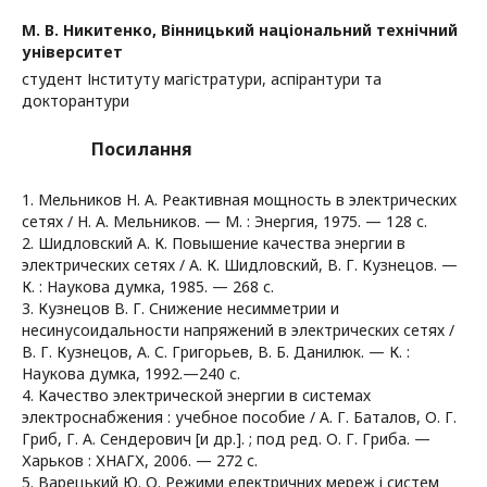
М. В. Никитенко,
Вінницький національний технічний
університет
студент Інституту магістратури, аспірантури та
докторантури
Посилання
1. Мельников Н. А. Реактивная мощность в электрических
сетях / Н. А. Мельников. — М. : Энергия, 1975. — 128 с.
2. Шидловский А. К. Повышение качества энергии в
электрических сетях / А. К. Шидловский, В. Г. Кузнецов. —
К. : Наукова думка, 1985. — 268 с.
3. Кузнецов В. Г. Снижение несимметрии и
несинусоидальности напряжений в электрических сетях /
В. Г. Кузнецов, А. С. Григорьев, В. Б. Данилюк. — К. :
Наукова думка, 1992.—240 с.
4. Качество электрической энергии в системах
электроснабжения : учебное пособие / А. Г. Баталов, О. Г.
Гриб, Г. А. Сендерович [и др.]. ; под ред. О. Г. Гриба. —
Харьков : ХНАГХ, 2006. — 272 с.
5. Варецький Ю. О. Режими електричних мереж і систем