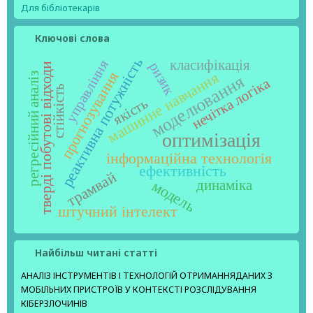
Для бібліотекарів
Ключові слова
реактивна потужність
управління
класифікація
ризик
тверді побутові відходи
прогнозування
машинне навчання
регресійний аналіз
моделювання
нечітка логіка
стійкість
якість
оптимізація
інформаційна технологія
ефективність
трамвай
модель
динаміка
штучний інтелект
Найбільш читані статті
АНАЛІЗ ІНСТРУМЕНТІВ І ТЕХНОЛОГІЙ ОТРИМАННЯДАНИХ З
МОБІЛЬНИХ ПРИСТРОЇВ У КОНТЕКСТІ РОЗСЛІДУВАННЯ
КІБЕРЗЛОЧИНІВ