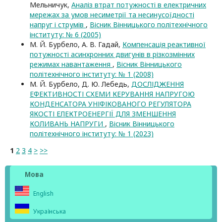
Мельничук,
Аналіз втрат потужності в електричних
мережах за умов несиметрії та несинусоїдності
напруг і струмів
,
Вісник Вінницького політехнічного
інституту: № 6 (2005)
М. Й. Бурбело, А. В. Гадай,
Компенсація реактивної
потужності асинхронних двигунів в різкозмінних
режимах навантаження
,
Вісник Вінницького
політехнічного інституту: № 1 (2008)
М. Й. Бурбело, Д. Ю. Лебедь,
ДОСЛІДЖЕННЯ
ЕФЕКТИВНОСТІ СХЕМИ КЕРУВАННЯ НАПРУГОЮ
КОНДЕНСАТОРА УНІФІКОВАНОГО РЕГУЛЯТОРА
ЯКОСТІ ЕЛЕКТРОЕНЕРГІЇ ДЛЯ ЗМЕНШЕННЯ
КОЛИВАНЬ НАПРУГИ
,
Вісник Вінницького
політехнічного інституту: № 1 (2023)
1
2
3
4
>
>>
Мова
English
Українська