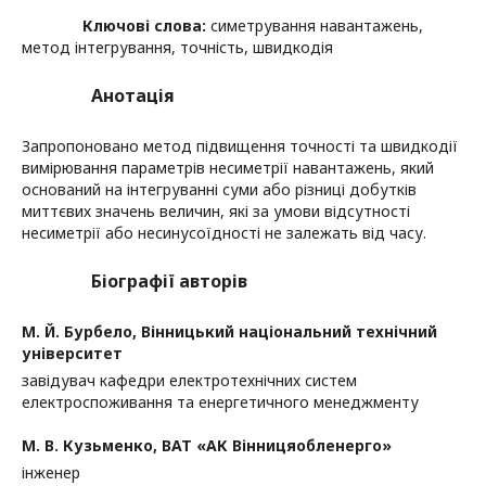
Ключові слова:
симетрування навантажень,
метод інтегрування, точність, швидкодія
Анотація
Запропоновано метод підвищення точності та швидкодії
вимірювання параметрів несиметрії навантажень, який
оснований на інтегруванні суми або різниці добутків
миттєвих значень величин, які за умови відсутності
несиметрії або несинусоїдності не залежать від часу.
Біографії авторів
М. Й. Бурбело,
Вінницький національний технічний
університет
завідувач кафедри електротехнічних систем
електроспоживання та енергетичного менеджменту
М. В. Кузьменко,
ВАТ «АК Вінницяобленерго»
інженер