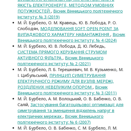
ЯКІСТЬ ЕЛЕКТРОЕНЕРГІЇ, МЕТОДОМ УМОВНИХ
ПОТУЖНОСТЕЙ
,
Вісник Вінницького політехнічного
інституту: № 3 (2019)
М. Й. Бурбело, О. М. Кравець, Ю. В. Лобода, Р. О.
Слободян,
МОДЕЛЮВАННЯ SOFT OPEN POINT ЗА
ВИПАДКОВОГО ХАРАКТЕРУ НАВАНТАЖЕННЯ
,
Вісник
Вінницького політехнічного інституту: № 4 (2024)
М. Й. Бурбело, Ю. В. Лобода, Д. Ю. Лебедь,
СИСТЕМА ПРЯМОГО КЕРУВАННЯ СТРУМОМ
АКТИВНОГО ФІЛЬТРА
,
Вісник Вінницького
політехнічного інституту: № 2 (2021)
М. Й. Бурбело, Л. Б. Терешкевич, М. В. Кузьменко, М.
І. Цибульський,
ПРИНЦИП СИМЕТРУВАННЯ
ЕЛЕКТРИЧНОГО РЕЖИМУ ДЛЯ ВУЗЛІВ МЕРЕЖІ,
РОЗДІЛЕНИХ НЕВЕЛИКИМ ОПОРОМ
,
Вісник
Вінницького політехнічного інституту: № 3 (2011)
М. Й. Бурбело, А. М. Волоцький, О. В. Бабенко, О. В.
Салій,
Застосування багатоцільової оптимізації для
симетрування та зменшення відхилень напруг в
електричних мережах
,
Вісник Вінницького
політехнічного інституту: № 6 (2007)
М. Й. Бурбело, О. В. Бабенко, С. М. Бурбело, Л. М.