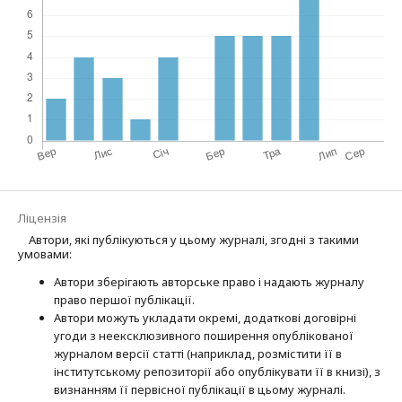
Ліцензія
Автори, які публікуються у цьому журналі, згодні з такими
умовами:
Автори зберігають авторське право і надають журналу
право першої публі­кації.
Автори можуть укладати окремі, додат­кові договірні
угоди з неексклюзив­ного поширення опублікованої
журналом версії статті (наприклад, розмістити її в
інститутському репозиторії або опубліку­вати її в книзі), з
визнанням її первісної публікації в цьому журналі.