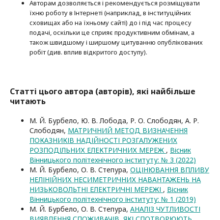
Авторам дозволяється і рекомендується розміщувати
їхню роботу в Інтернеті (наприклад, в інституційних
сховищах або на їхньому сайті) до і під час процесу
подачі, оскільки це сприяє продуктивним обмінам, а
також швидшому і ширшому цитуванню опубліко­ва­них
робіт (див. вплив відкритого доступу).
Статті цього автора (авторів), які найбільше
читають
М. Й. Бурбело, Ю. В. Лобода, Р. О. Слободян, А. Р.
Слободян,
МАТРИЧНИЙ МЕТОД ВИЗНАЧЕННЯ
ПОКАЗНИКІВ НАДІЙНОСТІ РОЗГАЛУЖЕНИХ
РОЗПОДІЛЬНИХ ЕЛЕКТРИЧНИХ МЕРЕЖ
,
Вісник
Вінницького політехнічного інституту: № 3 (2022)
М. Й. Бурбело, О. В. Степура,
ОЦІНЮВАННЯ ВПЛИВУ
НЕЛІНІЙНИХ НЕСИМЕТРИЧНИХ НАВАНТАЖЕНЬ НА
НИЗЬКОВОЛЬТНІ ЕЛЕКТРИЧНІ МЕРЕЖІ
,
Вісник
Вінницького політехнічного інституту: № 1 (2019)
М. Й. Бурбело, О. В. Степура,
АНАЛІЗ ЧУТЛИВОСТІ
ВИЯВЛЕННЯ СПОЖИВАЧІВ, ЯКІ СПОТВОРЮЮТЬ