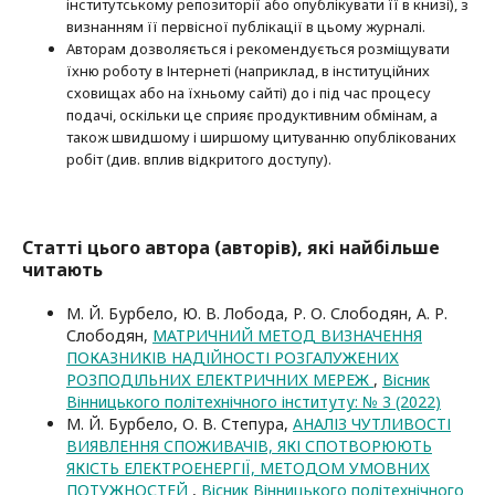
інститутському репозиторії або опубліку­вати її в книзі), з
визнанням її первісної публікації в цьому журналі.
Авторам дозволяється і рекомендується розміщувати
їхню роботу в Інтернеті (наприклад, в інституційних
сховищах або на їхньому сайті) до і під час процесу
подачі, оскільки це сприяє продуктивним обмінам, а
також швидшому і ширшому цитуванню опубліко­ва­них
робіт (див. вплив відкритого доступу).
Статті цього автора (авторів), які найбільше
читають
М. Й. Бурбело, Ю. В. Лобода, Р. О. Слободян, А. Р.
Слободян,
МАТРИЧНИЙ МЕТОД ВИЗНАЧЕННЯ
ПОКАЗНИКІВ НАДІЙНОСТІ РОЗГАЛУЖЕНИХ
РОЗПОДІЛЬНИХ ЕЛЕКТРИЧНИХ МЕРЕЖ
,
Вісник
Вінницького політехнічного інституту: № 3 (2022)
М. Й. Бурбело, О. В. Степура,
АНАЛІЗ ЧУТЛИВОСТІ
ВИЯВЛЕННЯ СПОЖИВАЧІВ, ЯКІ СПОТВОРЮЮТЬ
ЯКІСТЬ ЕЛЕКТРОЕНЕРГІЇ, МЕТОДОМ УМОВНИХ
ПОТУЖНОСТЕЙ
,
Вісник Вінницького політехнічного