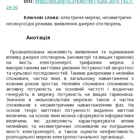
DOI:
https://doi.org/10.31649/1997-9266-2019-142-1-
24-30
Ключові слова:
електричні мережі, несиметричні
несинусоїдні режими, виявлення джерел спотворень
Анотація
Проаналізована можливість виявлення та оцінювання
впливу джерел спотворень (несиметрії та вищих гармонік)
на якість електроенергії трифазних мереж з
використанням миттєвих умовних потужностей зворотної
та нульової послідовностей. Такими джерелами є нелінійні
споживачі, частка яких в загальному навантаженні з
кожним роком зростає. Нелінійні споживачі споживають
активну потужність на основній частоті і водночас
генерують в мережу потужність на вищих гармоніках.
Значною в низьковольтних мережах також є частка
споживачів з несиметричним навантаженням фаз. На
основі теорії миттєвої потужності виділено миттєві
величини, на основі яких можна сформувати інформативні
величини, які дозволяють характеризувати вплив
нелінійних та несиметричних споживачів на погіршення
якості електроенергії, а також оцінити неефективність
розподільної мережі електропостачальної організації.