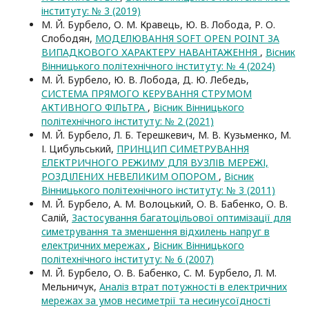
інституту: № 3 (2019)
М. Й. Бурбело, О. М. Кравець, Ю. В. Лобода, Р. О.
Слободян,
МОДЕЛЮВАННЯ SOFT OPEN POINT ЗА
ВИПАДКОВОГО ХАРАКТЕРУ НАВАНТАЖЕННЯ
,
Вісник
Вінницького політехнічного інституту: № 4 (2024)
М. Й. Бурбело, Ю. В. Лобода, Д. Ю. Лебедь,
СИСТЕМА ПРЯМОГО КЕРУВАННЯ СТРУМОМ
АКТИВНОГО ФІЛЬТРА
,
Вісник Вінницького
політехнічного інституту: № 2 (2021)
М. Й. Бурбело, Л. Б. Терешкевич, М. В. Кузьменко, М.
І. Цибульський,
ПРИНЦИП СИМЕТРУВАННЯ
ЕЛЕКТРИЧНОГО РЕЖИМУ ДЛЯ ВУЗЛІВ МЕРЕЖІ,
РОЗДІЛЕНИХ НЕВЕЛИКИМ ОПОРОМ
,
Вісник
Вінницького політехнічного інституту: № 3 (2011)
М. Й. Бурбело, А. М. Волоцький, О. В. Бабенко, О. В.
Салій,
Застосування багатоцільової оптимізації для
симетрування та зменшення відхилень напруг в
електричних мережах
,
Вісник Вінницького
політехнічного інституту: № 6 (2007)
М. Й. Бурбело, О. В. Бабенко, С. М. Бурбело, Л. М.
Мельничук,
Аналіз втрат потужності в електричних
мережах за умов несиметрії та несинусоїдності