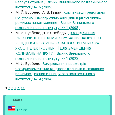
напруг і струмів
,
Вісник Вінницького політехнічного
інституту: № 6 (2005)
М. Й. Бурбело, А. В. Гадай,
Компенсація реактивної
потужності асинхронних двигунів в різкозмінних
режимах навантаження
,
Вісник Вінницького
політехнічного інституту: № 1 (2008)
М. Й. Бурбело, Д. Ю. Лебедь,
ДОСЛІДЖЕННЯ
ЕФЕКТИВНОСТІ СХЕМИ КЕРУВАННЯ НАПРУГОЮ
КОНДЕНСАТОРА УНІФІКОВАНОГО РЕГУЛЯТОРА
ЯКОСТІ ЕЛЕКТРОЕНЕРГІЇ ДЛЯ ЗМЕНШЕННЯ
КОЛИВАНЬ НАПРУГИ
,
Вісник Вінницького
політехнічного інституту: № 1 (2023)
М. Й. Бурбело,
Вимірювання параметрів
чотириелементних RL-двополюсників в скалярних
режимах
,
Вісник Вінницького політехнічного
інституту: № 4 (2004)
1
2
3
4
>
>>
Мова
English