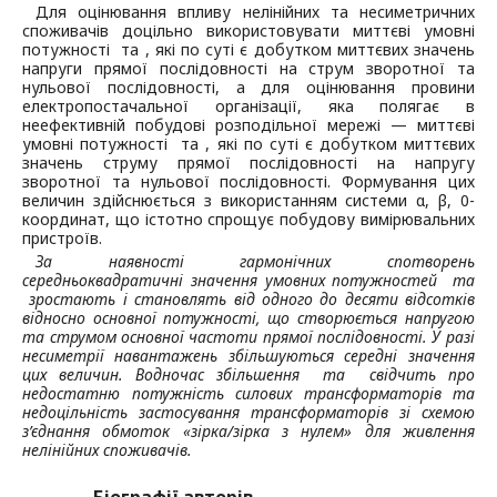
Для оцінювання впливу нелінійних та несиметричних
споживачів доцільно використовувати миттєві умовні
потужності та , які по суті є добутком миттєвих значень
напруги прямої послідовності на струм зворотної та
нульової послідовності, а для оцінювання провини
електропостачальної організації, яка полягає в
неефективній побудові розподільної мережі — миттєві
умовні потужності та , які по суті є добутком миттєвих
значень струму прямої послідовності на напругу
зворотної та нульової послідовності. Формування цих
величин здійснюється з використанням системи α, β, 0-
координат, що істотно спрощує побудову вимірювальних
пристроїв.
За наявності гармонічних спотворень
середньоквадратичні значення умовних потужностей
та
зростають і становлять від одного до десяти відсотків
відносно основної потужності, що створюється напругою
та струмом основної частоти прямої послідовності. У разі
несиметрії навантажень збільшуються середні значення
цих величин. Водночас збільшення
та
свідчить про
недостатню потужність силових трансформаторів та
недоцільність застосування трансформаторів зі схемою
з’єднання обмоток «зірка/зірка з нулем» для живлення
нелінійних споживачів.