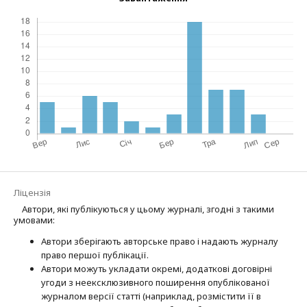
Ліцензія
Автори, які публікуються у цьому журналі, згодні з такими
умовами:
Автори зберігають авторське право і надають журналу
право першої публі­кації.
Автори можуть укладати окремі, додат­кові договірні
угоди з неексклюзив­ного поширення опублікованої
журналом версії статті (наприклад, розмістити її в