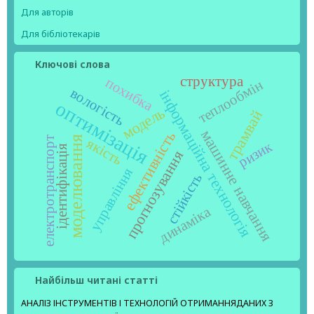
Для авторів
Для бібліотекарів
Ключові слова
структура
похибка
теплообмін
вологість
інформаційна технологія
оптимізація
модель
трамвай
машинне навчання
ефективність
моделювання
електротранспорт
якість
ризик
ідентифікація
прогнозування
управління
стійкість
динаміка
Найбільш читані статті
АНАЛІЗ ІНСТРУМЕНТІВ І ТЕХНОЛОГІЙ ОТРИМАННЯДАНИХ З