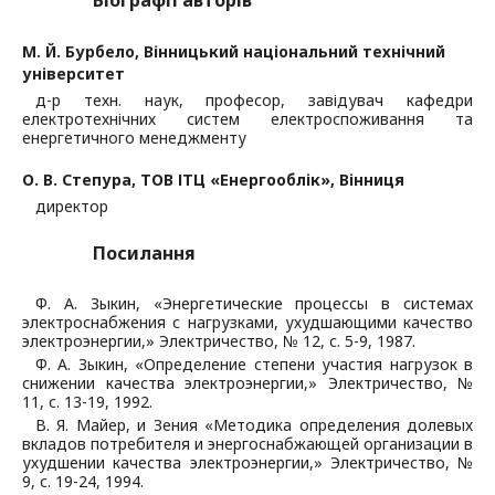
Біографії авторів
М. Й. Бурбело,
Вінницький національний технічний
університет
д-р техн. наук, професор, завідувач кафедри
електротехнічних систем електроспоживання та
енергетичного менеджменту
О. В. Степура,
ТОВ ІТЦ «Енергооблік», Вінниця
директор
Посилання
Ф. А. Зыкин, «Энергетические процессы в системах
электроснабжения с нагрузками, ухудшающими качество
электроэнергии,» Электричество, № 12, с. 5-9, 1987.
Ф. А. Зыкин, «Определение степени участия нагрузок в
снижении качества электроэнергии,» Электричество, №
11, с. 13-19, 1992.
В. Я. Майер, и Зения «Методика определения долевых
вкладов потребителя и энергоснабжающей организации в
ухудшении качества электроэнергии,» Электричество, №
9, с. 19-24, 1994.