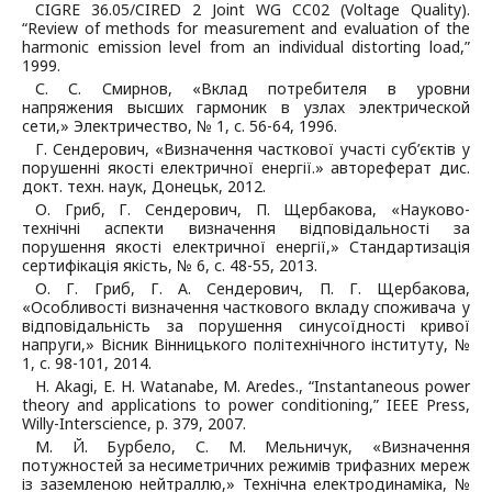
CIGRE 36.05/CIRED 2 Joint WG CC02 (Voltage Quality).
“Review of methods for measurement and evaluation of the
harmonic emission level from an individual distorting load,”
1999.
С. С. Смирнов, «Вклад потребителя в уровни
напряжения высших гармоник в узлах электрической
сети,» Электричество, № 1, с. 56-64, 1996.
Г. Сендерович, «Визначення часткової участі суб’єктів у
порушенні якості електричної енергії.» автореферат дис.
докт. техн. наук, Донецьк, 2012.
О. Гриб, Г. Сендерович, П. Щербакова, «Науково-
технічні аспекти визначення відповідальності за
порушення якості електричної енергії,» Стандартизація
сертифікація якість, № 6, с. 48-55, 2013.
О. Г. Гриб, Г. А. Сендерович, П. Г. Щербакова,
«Особливості визначення часткового вкладу споживача у
відповідальність за порушення синусоїдності кривої
напруги,» Вісник Вінницького політехнічного інституту, №
1, с. 98-101, 2014.
H. Akagi, E. H. Watanabe, M. Aredes., “Instantaneous power
theory and applications to power conditioning,” IEEE Press,
Willy-Interscience, p. 379, 2007.
М. Й. Бурбело, С. М. Мельничук, «Визначення
потужностей за несиметричних режимів трифазних мереж
із заземленою нейтраллю,» Технічна електродинаміка, №