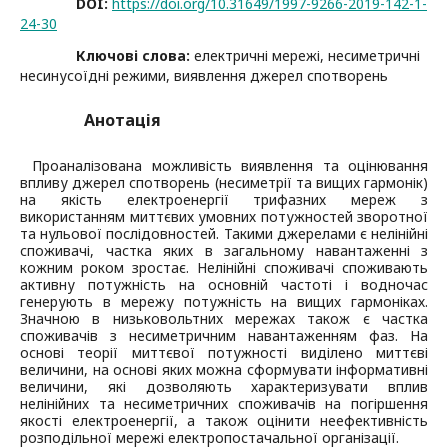
DOI:
https://doi.org/10.31649/1997-9266-2019-142-1-
24-30
Ключові слова:
електричні мережі, несиметричні
несинусоїдні режими, виявлення джерел спотворень
Анотація
Проаналізована можливість виявлення та оцінювання
впливу джерел спотворень (несиметрії та вищих гармонік)
на якість електроенергії трифазних мереж з
використанням миттєвих умовних потужностей зворотної
та нульової послідовностей. Такими джерелами є нелінійні
споживачі, частка яких в загальному навантаженні з
кожним роком зростає. Нелінійні споживачі споживають
активну потужність на основній частоті і водночас
генерують в мережу потужність на вищих гармоніках.
Значною в низьковольтних мережах також є частка
споживачів з несиметричним навантаженням фаз. На
основі теорії миттєвої потужності виділено миттєві
величини, на основі яких можна сформувати інформативні
величини, які дозволяють характеризувати вплив
нелінійних та несиметричних споживачів на погіршення
якості електроенергії, а також оцінити неефективність
розподільної мережі електропостачальної організації.