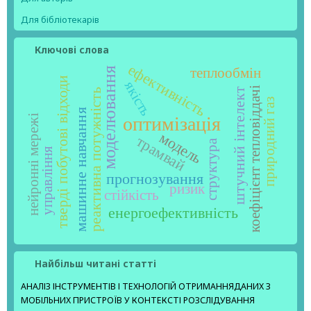
Для бібліотекарів
Ключові слова
ефективність
теплообмін
моделювання
тверді побутові відходи
якість
коефіцієнт тепловіддачі
штучний інтелект
реактивна потужність
природний газ
машинне навчання
нейронні мережі
оптимізація
модель
трамвай
структура
управління
прогнозування
ризик
стійкість
енергоефективність
Найбільш читані статті
АНАЛІЗ ІНСТРУМЕНТІВ І ТЕХНОЛОГІЙ ОТРИМАННЯДАНИХ З
МОБІЛЬНИХ ПРИСТРОЇВ У КОНТЕКСТІ РОЗСЛІДУВАННЯ