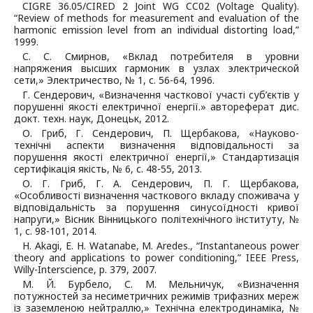
CIGRE 36.05/CIRED 2 Joint WG CC02 (Voltage Quality).
“Review of methods for measurement and evaluation of the
harmonic emission level from an individual distorting load,”
1999.
С. С. Смирнов, «Вклад потребителя в уровни
напряжения высших гармоник в узлах электрической
сети,» Электричество, № 1, с. 56-64, 1996.
Г. Сендерович, «Визначення часткової участі суб’єктів у
порушенні якості електричної енергії.» автореферат дис.
докт. техн. наук, Донецьк, 2012.
О. Гриб, Г. Сендерович, П. Щербакова, «Науково-
технічні аспекти визначення відповідальності за
порушення якості електричної енергії,» Стандартизація
сертифікація якість, № 6, с. 48-55, 2013.
О. Г. Гриб, Г. А. Сендерович, П. Г. Щербакова,
«Особливості визначення часткового вкладу споживача у
відповідальність за порушення синусоїдності кривої
напруги,» Вісник Вінницького політехнічного інституту, №
1, с. 98-101, 2014.
H. Akagi, E. H. Watanabe, M. Aredes., “Instantaneous power
theory and applications to power conditioning,” IEEE Press,
Willy-Interscience, p. 379, 2007.
М. Й. Бурбело, С. М. Мельничук, «Визначення
потужностей за несиметричних режимів трифазних мереж
із заземленою нейтраллю,» Технічна електродинаміка, №