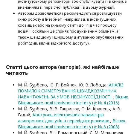
інститутському репозиторії або опубліку­вати її в книзі), з
визнанням її первісної публікації в цьому журналі.
Авторам дозволяється і рекомендується розміщувати
їхню роботу в Інтернеті (наприклад, в інституційних
сховищах або на їхньому сайті) до і під час процесу
подачі, оскільки це сприяє продуктивним обмінам, а
також швидшому і ширшому цитуванню опубліко­ва­них
робіт (див. вплив відкритого доступу).
Статті цього автора (авторів), які найбільше
читають
М. Й. Бурбело, Ю. П. Войтюк, Ю. В. Лобода,
АНАЛІЗ
ПОМИЛОК СИМЕТРУВАННЯ ШВИДКОЗМІННИХ
НАВАНТАЖЕНЬ ЗА УМОВ НЕСИНУСОЇДНОСТІ
,
Вісник
Вінницького політехнічного інституту: № 4 (2016)
М. Й. Бурбело, В. В. Гаврилюк, О. М. Кравець, А. В.
Гадай,
Контроль електричних параметрів
асинхронних двигунів в перехідних режимах
,
Вісник
Вінницького політехнічного інституту: № 6 (2008)
М. Й. Бурбело, В. І. Романовський, С. М. Мельничук,