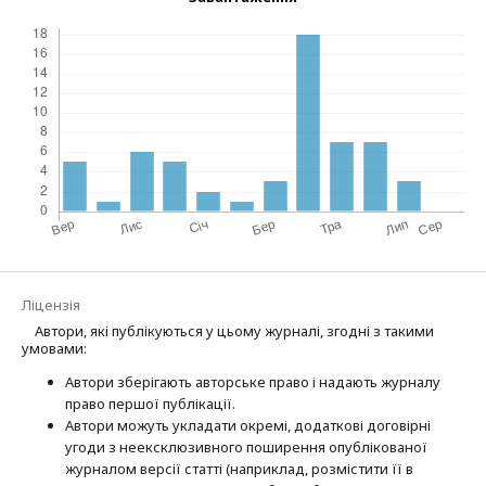
Ліцензія
Автори, які публікуються у цьому журналі, згодні з такими
умовами:
Автори зберігають авторське право і надають журналу
право першої публі­кації.
Автори можуть укладати окремі, додат­кові договірні
угоди з неексклюзив­ного поширення опублікованої
журналом версії статті (наприклад, розмістити її в