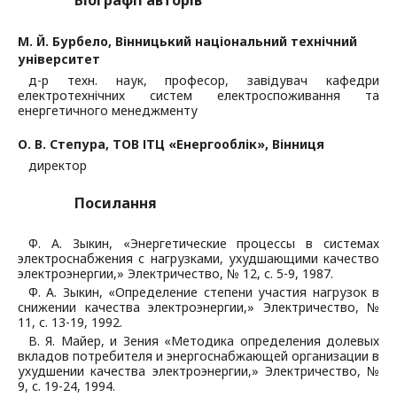
Біографії авторів
М. Й. Бурбело,
Вінницький національний технічний
університет
д-р техн. наук, професор, завідувач кафедри
електротехнічних систем електроспоживання та
енергетичного менеджменту
О. В. Степура,
ТОВ ІТЦ «Енергооблік», Вінниця
директор
Посилання
Ф. А. Зыкин, «Энергетические процессы в системах
электроснабжения с нагрузками, ухудшающими качество
электроэнергии,» Электричество, № 12, с. 5-9, 1987.
Ф. А. Зыкин, «Определение степени участия нагрузок в
снижении качества электроэнергии,» Электричество, №
11, с. 13-19, 1992.
В. Я. Майер, и Зения «Методика определения долевых
вкладов потребителя и энергоснабжающей организации в
ухудшении качества электроэнергии,» Электричество, №
9, с. 19-24, 1994.