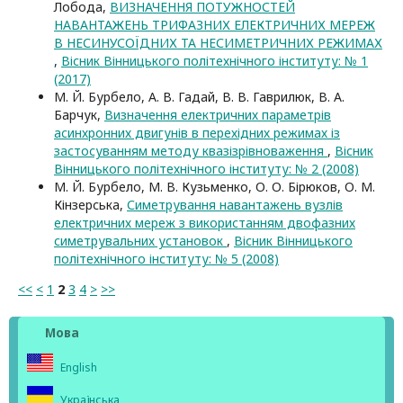
Лобода,
ВИЗНАЧЕННЯ ПОТУЖНОСТЕЙ
НАВАНТАЖЕНЬ ТРИФАЗНИХ ЕЛЕКТРИЧНИХ МЕРЕЖ
В НЕСИНУСОЇДНИХ ТА НЕСИМЕТРИЧНИХ РЕЖИМАХ
,
Вісник Вінницького політехнічного інституту: № 1
(2017)
М. Й. Бурбело, А. В. Гадай, В. В. Гаврилюк, В. А.
Барчук,
Визначення електричних параметрів
асинхронних двигунів в перехідних режимах із
застосуванням методу квазізрівноваження
,
Вісник
Вінницького політехнічного інституту: № 2 (2008)
М. Й. Бурбело, М. В. Кузьменко, О. О. Бірюков, О. М.
Кінзерська,
Симетрування навантажень вузлів
електричних мереж з використанням двофазних
симетрувальних установок
,
Вісник Вінницького
політехнічного інституту: № 5 (2008)
<<
<
1
2
3
4
>
>>
Мова
English
Українська