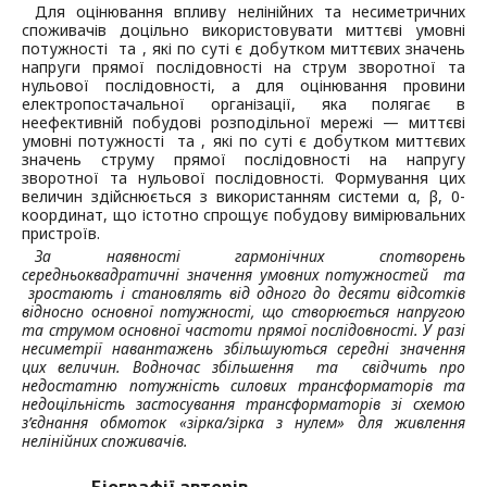
Для оцінювання впливу нелінійних та несиметричних
споживачів доцільно використовувати миттєві умовні
потужності та , які по суті є добутком миттєвих значень
напруги прямої послідовності на струм зворотної та
нульової послідовності, а для оцінювання провини
електропостачальної організації, яка полягає в
неефективній побудові розподільної мережі — миттєві
умовні потужності та , які по суті є добутком миттєвих
значень струму прямої послідовності на напругу
зворотної та нульової послідовності. Формування цих
величин здійснюється з використанням системи α, β, 0-
координат, що істотно спрощує побудову вимірювальних
пристроїв.
За наявності гармонічних спотворень
середньоквадратичні значення умовних потужностей
та
зростають і становлять від одного до десяти відсотків
відносно основної потужності, що створюється напругою
та струмом основної частоти прямої послідовності. У разі
несиметрії навантажень збільшуються середні значення
цих величин. Водночас збільшення
та
свідчить про
недостатню потужність силових трансформаторів та
недоцільність застосування трансформаторів зі схемою
з’єднання обмоток «зірка/зірка з нулем» для живлення
нелінійних споживачів.