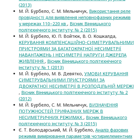
(2013)
М. Й. Бурбело, С. М. Мельничук,
Використання реле
провідності для виявлення неповнофазних режимів
у мережах 110–220 кв
,
Вісник Вінницького
політехнічного інституту: № 2 (2015)
М. Й. Бурбело, Ю. П. Войтюк, В. О. Кошкалда,
КЕРУВАННЯ КОМПЕНСАЦІЙНО-СИМЕТРУВАЛЬНИМИ
ПРИСТРОЯМИ ЗА БАГАТОКРАТНОЇ НЕСИМЕТРІЇ
НАВАНТАЖЕНЬ І НЕСИМЕТРІЇ НАПРУГИ ДЖЕРЕЛА
ЖИВЛЕННЯ
,
Вісник Вінницького політехнічного
інституту: № 1 (2013)
М. Й. Бурбело, М. В. Девятко,
УМОВИ КЕРУВАННЯ
СИМЕТРУВАЛЬНИМИ ПРИСТРОЯМИ ЗА
ДВОКРАТНОЇ НЕСИМЕТРІЇ В РОЗПОДІЛЬНІЙ МЕРЕЖІ
,
Вісник Вінницького політехнічного інституту: № 2
(2012)
М. Й. Бурбело, С. М. Мельничук,
ВИЗНАЧЕННЯ
ПОТУЖНОСТЕЙ ТРИФАЗНИХ МЕРЕЖ В
НЕСИМЕТРИЧНИХ РЕЖИМАХ
,
Вісник Вінницького
політехнічного інституту: № 3 (2015)
Є. Т. Володарський, М. Й. Бурбело,
Аналіз фазових
режимів вимірювання параметрів чотириелементних