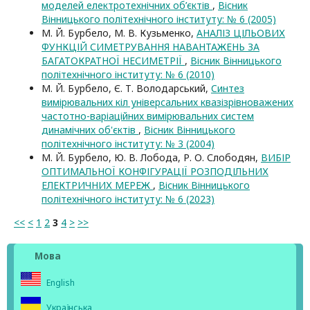
моделей електротехнічних об’єктів
,
Вісник
Вінницького політехнічного інституту: № 6 (2005)
М. Й. Бурбело, М. В. Кузьменко,
АНАЛІЗ ЦІЛЬОВИХ
ФУНКЦІЙ СИМЕТРУВАННЯ НАВАНТАЖЕНЬ ЗА
БАГАТОКРАТНОЇ НЕСИМЕТРІЇ
,
Вісник Вінницького
політехнічного інституту: № 6 (2010)
М. Й. Бурбело, Є. Т. Володарський,
Cинтез
вимірювальних кіл універсальних квазізрівноважених
частотно-варіаційних вимірювальних систем
динамічних об'єктів
,
Вісник Вінницького
політехнічного інституту: № 3 (2004)
М. Й. Бурбело, Ю. В. Лобода, Р. О. Слободян,
ВИБІР
ОПТИМАЛЬНОЇ КОНФІГУРАЦІЇ РОЗПОДІЛЬНИХ
ЕЛЕКТРИЧНИХ МЕРЕЖ
,
Вісник Вінницького
політехнічного інституту: № 6 (2023)
<<
<
1
2
3
4
>
>>
Мова
English
Українська