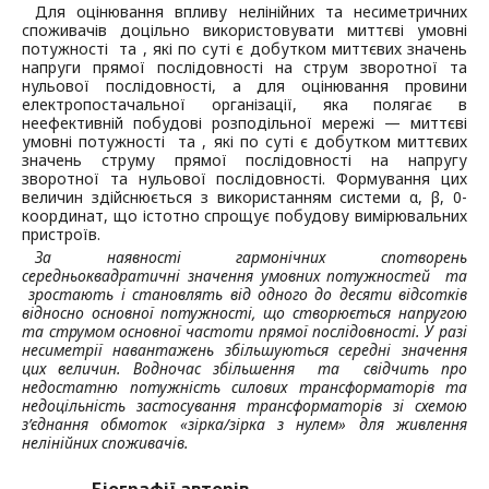
Для оцінювання впливу нелінійних та несиметричних
споживачів доцільно використовувати миттєві умовні
потужності та , які по суті є добутком миттєвих значень
напруги прямої послідовності на струм зворотної та
нульової послідовності, а для оцінювання провини
електропостачальної організації, яка полягає в
неефективній побудові розподільної мережі — миттєві
умовні потужності та , які по суті є добутком миттєвих
значень струму прямої послідовності на напругу
зворотної та нульової послідовності. Формування цих
величин здійснюється з використанням системи α, β, 0-
координат, що істотно спрощує побудову вимірювальних
пристроїв.
За наявності гармонічних спотворень
середньоквадратичні значення умовних потужностей
та
зростають і становлять від одного до десяти відсотків
відносно основної потужності, що створюється напругою
та струмом основної частоти прямої послідовності. У разі
несиметрії навантажень збільшуються середні значення
цих величин. Водночас збільшення
та
свідчить про
недостатню потужність силових трансформаторів та
недоцільність застосування трансформаторів зі схемою
з’єднання обмоток «зірка/зірка з нулем» для живлення
нелінійних споживачів.