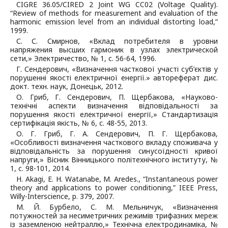
CIGRE 36.05/CIRED 2 Joint WG CC02 (Voltage Quality).
“Review of methods for measurement and evaluation of the
harmonic emission level from an individual distorting load,”
1999.
С. С. Смирнов, «Вклад потребителя в уровни
напряжения высших гармоник в узлах электрической
сети,» Электричество, № 1, с. 56-64, 1996.
Г. Сендерович, «Визначення часткової участі суб’єктів у
порушенні якості електричної енергії.» автореферат дис.
докт. техн. наук, Донецьк, 2012.
О. Гриб, Г. Сендерович, П. Щербакова, «Науково-
технічні аспекти визначення відповідальності за
порушення якості електричної енергії,» Стандартизація
сертифікація якість, № 6, с. 48-55, 2013.
О. Г. Гриб, Г. А. Сендерович, П. Г. Щербакова,
«Особливості визначення часткового вкладу споживача у
відповідальність за порушення синусоїдності кривої
напруги,» Вісник Вінницького політехнічного інституту, №
1, с. 98-101, 2014.
H. Akagi, E. H. Watanabe, M. Aredes., “Instantaneous power
theory and applications to power conditioning,” IEEE Press,
Willy-Interscience, p. 379, 2007.
М. Й. Бурбело, С. М. Мельничук, «Визначення
потужностей за несиметричних режимів трифазних мереж
із заземленою нейтраллю,» Технічна електродинаміка, №