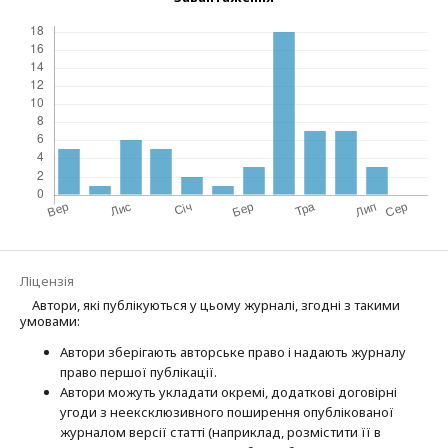
Ліцензія
Автори, які публікуються у цьому журналі, згодні з такими
умовами:
Автори зберігають авторське право і надають журналу
право першої публі­кації.
Автори можуть укладати окремі, додат­кові договірні
угоди з неексклюзив­ного поширення опублікованої
журналом версії статті (наприклад, розмістити її в