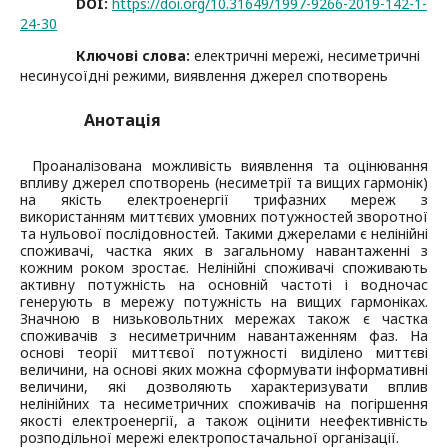
DOI:
https://doi.org/10.31649/1997-9266-2019-142-1-
24-30
Ключові слова:
електричні мережі, несиметричні
несинусоїдні режими, виявлення джерел спотворень
Анотація
Проаналізована можливість виявлення та оцінювання
впливу джерел спотворень (несиметрії та вищих гармонік)
на якість електроенергії трифазних мереж з
використанням миттєвих умовних потужностей зворотної
та нульової послідовностей. Такими джерелами є нелінійні
споживачі, частка яких в загальному навантаженні з
кожним роком зростає. Нелінійні споживачі споживають
активну потужність на основній частоті і водночас
генерують в мережу потужність на вищих гармоніках.
Значною в низьковольтних мережах також є частка
споживачів з несиметричним навантаженням фаз. На
основі теорії миттєвої потужності виділено миттєві
величини, на основі яких можна сформувати інформативні
величини, які дозволяють характеризувати вплив
нелінійних та несиметричних споживачів на погіршення
якості електроенергії, а також оцінити неефективність
розподільної мережі електропостачальної організації.