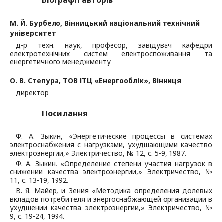
Біографії авторів
М. Й. Бурбело,
Вінницький національний технічний
університет
д-р техн. наук, професор, завідувач кафедри
електротехнічних систем електроспоживання та
енергетичного менеджменту
О. В. Степура,
ТОВ ІТЦ «Енергооблік», Вінниця
директор
Посилання
Ф. А. Зыкин, «Энергетические процессы в системах
электроснабжения с нагрузками, ухудшающими качество
электроэнергии,» Электричество, № 12, с. 5-9, 1987.
Ф. А. Зыкин, «Определение степени участия нагрузок в
снижении качества электроэнергии,» Электричество, №
11, с. 13-19, 1992.
В. Я. Майер, и Зения «Методика определения долевых
вкладов потребителя и энергоснабжающей организации в
ухудшении качества электроэнергии,» Электричество, №
9, с. 19-24, 1994.