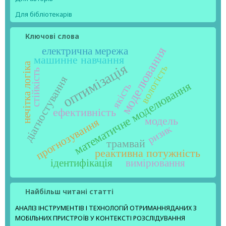
Для бібліотекарів
Ключові слова
моделювання
електрична мережа
машинне навчання
нечітка логіка
оптимізація
вологість
стійкість
діагностування
математичне моделювання
якість
ефективність
модель
прогнозування
ризик
трамвай
реактивна потужність
ідентифікація
вимірювання
Найбільш читані статті
АНАЛІЗ ІНСТРУМЕНТІВ І ТЕХНОЛОГІЙ ОТРИМАННЯДАНИХ З
МОБІЛЬНИХ ПРИСТРОЇВ У КОНТЕКСТІ РОЗСЛІДУВАННЯ