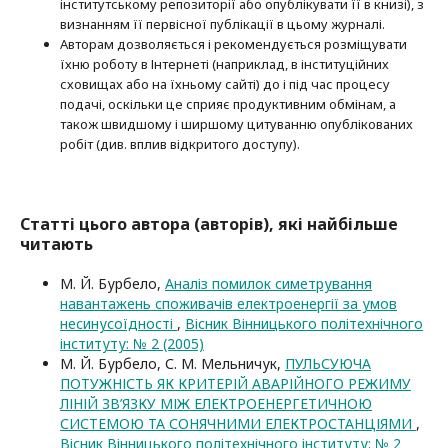
інститутському репозиторії або опубліку­вати її в книзі), з
визнанням її первісної публікації в цьому журналі.
Авторам дозволяється і рекомендується розміщувати
їхню роботу в Інтернеті (наприклад, в інституційних
сховищах або на їхньому сайті) до і під час процесу
подачі, оскільки це сприяє продуктивним обмінам, а
також швидшому і ширшому цитуванню опубліко­ва­них
робіт (див. вплив відкритого доступу).
Статті цього автора (авторів), які найбільше
читають
М. Й. Бурбело,
Аналіз помилок симетрування
навантажень споживачів електроенергії за умов
несинусоїдності
,
Вісник Вінницького політехнічного
інституту: № 2 (2005)
М. Й. Бурбело, С. М. Мельничук,
ПУЛЬСУЮЧА
ПОТУЖНІСТЬ ЯК КРИТЕРІЙ АВАРІЙНОГО РЕЖИМУ
ЛІНІЙ ЗВ’ЯЗКУ МІЖ ЕЛЕКТРОЕНЕРГЕТИЧНОЮ
СИСТЕМОЮ ТА СОНЯЧНИМИ ЕЛЕКТРОСТАНЦІЯМИ
,
Вісник Вінницького політехнічного інституту: № 2