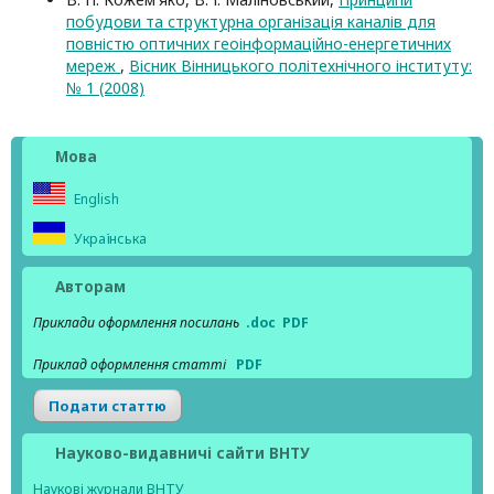
побудови та структурна організація каналів для
повністю оптичних геоінформаційно-енергетичних
мереж
,
Вісник Вінницького політехнічного інституту:
№ 1 (2008)
Мова
English
Українська
Авторам
Приклади оформлення посилань
.doc
PDF
Приклад оформлення статті
PDF
Подати статтю
Науково-видавничі сайти ВНТУ
Наукові журнали ВНТУ