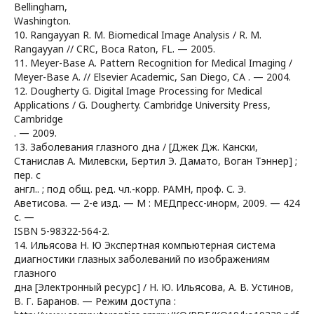
Bellingham,
Washington.
10. Rangayyan R. M. Biomedical Image Analysis / R. M.
Rangayyan // CRC, Boca Raton, FL. — 2005.
11. Meyer-Base A. Pattern Recognition for Medical Imaging /
Meyer-Base A. // Elsevier Academic, San Diego, CA . — 2004.
12. Dougherty G. Digital Image Processing for Medical
Applications / G. Dougherty. Cambridge University Press,
Cambridge
. — 2009.
13. Заболевания глазного дна / [Джек Дж. Кански,
Станислав А. Милевски, Бертил Э. Дамато, Воган Тэннер] ;
пер. с
англ.. ; под общ. ред. чл.-корр. РАМН, проф. С. Э.
Аветисова. — 2-е изд. — М : МЕДпресс-инорм, 2009. — 424
с. —
ISBN 5-98322-564-2.
14. Ильясова Н. Ю Экспертная компьютерная система
диагностики глазных заболеваний по изображениям
глазного
дна [Электронный ресурс] / Н. Ю. Ильясова, А. В. Устинов,
В. Г. Баранов. — Режим доступа :