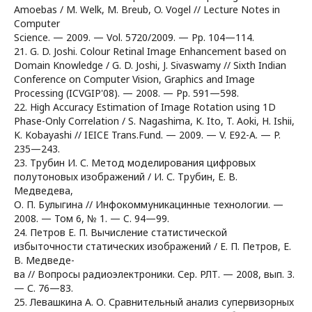
Amoebas / M. Welk, M. Breub, O. Vogel // Lecture Notes in
Computer
Science. — 2009. — Vol. 5720/2009. — Pp. 104—114.
21. G. D. Joshi. Colour Retinal Image Enhancement based on
Domain Knowledge / G. D. Joshi, J. Sivaswamy // Sixth Indian
Conference on Computer Vision, Graphics and Image
Processing (ICVGIP'08). — 2008. — Pp. 591—598.
22. High Accuracy Estimation of Image Rotation using 1D
Phase-Only Correlation / S. Nagashima, K. Ito, T. Aoki, H. Ishii,
K. Kobayashi // IEICE Trans.Fund. — 2009. — V. E92-A. — P.
235—243.
23. Трубин И. С. Метод моделирования цифровых
полутоновых изображений / И. С. Трубин, Е. В.
Медведева,
О. П. Булыгина // Инфокоммуникацинные технологии. —
2008. — Том 6, № 1. — C. 94—99.
24. Петров Е. П. Вычисление статистической
избыточности статических изображений / Е. П. Петров, Е.
В. Медведе-
ва // Вопросы радиоэлектроники. Сер. РЛТ. — 2008, вып. 3.
— С. 76—83.
25. Левашкина А. О. Сравнительный анализ супервизорных