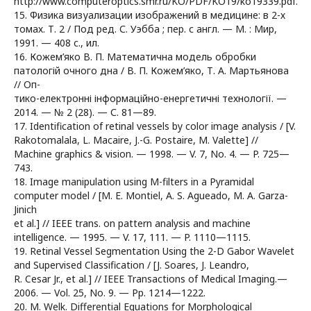
http://www.computeroptics.smr.ru/KO/PDF/KO19/ko19339.pdf.
15. Физика визуализации изображений в медицине: в 2-х
томах. Т. 2 / Под ред. С. Уэбба ; пер. с англ. — М. : Мир,
1991. — 408 с., ил.
16. Кожем’яко В. П. Математична модель обробки
патологій очного дна / В. П. Кожем’яко, Т. А. Мартьянова
// Оп-
тико-електронні інформаційно-енергетичні технології. —
2014. — № 2 (28). — С. 81—89.
17. Identification of retinal vessels by color image analysis / [V.
Rakotomalala, L. Macaire, J.-G. Postaire, M. Valette] //
Machine graphics & vision. — 1998. — V. 7, No. 4. — P. 725—
743.
18. Image manipulation using M-filters in a Pyramidal
computer model / [M. E. Montiel, A. S. Agueado, M. A. Garza-
Jinich
et al.] // IEEE trans. on pattern analysis and machine
intelligence. — 1995. — V. 17, 111. — P. 1110—1115.
19. Retinal Vessel Segmentation Using the 2-D Gabor Wavelet
and Supervised Classification / [J. Soares, J. Leandro,
R. Cesar Jr., et al.] // IEEE Transactions of Medical Imaging.—
2006. — Vol. 25, No. 9. — Рp. 1214—1222.
20. M. Welk. Differential Equations for Morphological