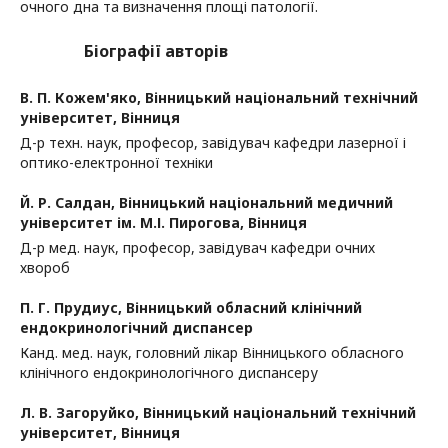
очного дна та визначення площі патології.
Біографії авторів
В. П. Кожем'яко,
Вінницький національний технічний
університет, Вінниця
Д-р техн. наук, професор, завідувач кафедри лазерної і
оптико-електронної техніки
Й. Р. Салдан,
Вінницький національний медичний
університет ім. М.І. Пирогова, Вінниця
Д-р мед. наук, професор, завідувач кафедри очних
хвороб
П. Г. Прудиус,
Вінницький обласний клінічний
ендокринологічний диспансер
Канд. мед. наук, головний лікар Вінницького обласного
клінічного ендокринологічного диспансеру
Л. В. Загоруйко,
Вінницький національний технічний
університет, Вінниця