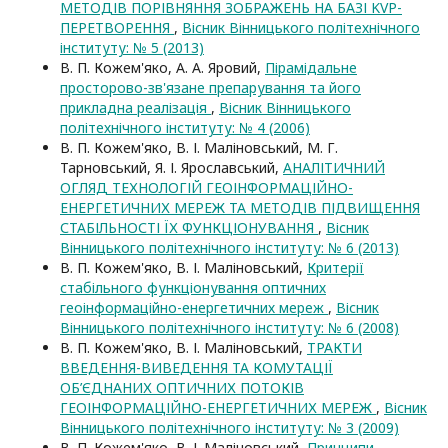
МЕТОДІВ ПОРІВНЯННЯ ЗОБРАЖЕНЬ НА БАЗІ KVP-
ПЕРЕТВОРЕННЯ
,
Вісник Вінницького політехнічного
інституту: № 5 (2013)
В. П. Кожем'яко, А. А. Яровий,
Пірамідальне
просторово-зв'язане препарування та його
прикладна реалізація
,
Вісник Вінницького
політехнічного інституту: № 4 (2006)
В. П. Кожем'яко, В. І. Маліновський, М. Г.
Тарновський, Я. І. Ярославський,
АНАЛІТИЧНИЙ
ОГЛЯД ТЕХНОЛОГІЙ ГЕОІНФОРМАЦІЙНО-
ЕНЕРГЕТИЧНИХ МЕРЕЖ ТА МЕТОДІВ ПІДВИЩЕННЯ
СТАБІЛЬНОСТІ ЇХ ФУНКЦІОНУВАННЯ
,
Вісник
Вінницького політехнічного інституту: № 6 (2013)
В. П. Кожем'яко, В. І. Маліновський,
Критерії
стабільного функціонування оптичних
геоінформаційно-енергетичних мереж
,
Вісник
Вінницького політехнічного інституту: № 6 (2008)
В. П. Кожем'яко, В. І. Маліновський,
ТРАКТИ
ВВЕДЕННЯ-ВИВЕДЕННЯ ТА КОМУТАЦІЇ
ОБ’ЄДНАНИХ ОПТИЧНИХ ПОТОКІВ
ГЕОІНФОРМАЦІЙНО-ЕНЕРГЕТИЧНИХ МЕРЕЖ
,
Вісник
Вінницького політехнічного інституту: № 3 (2009)
В. П. Кожем'яко, В. І. Маліновський,
Принципи