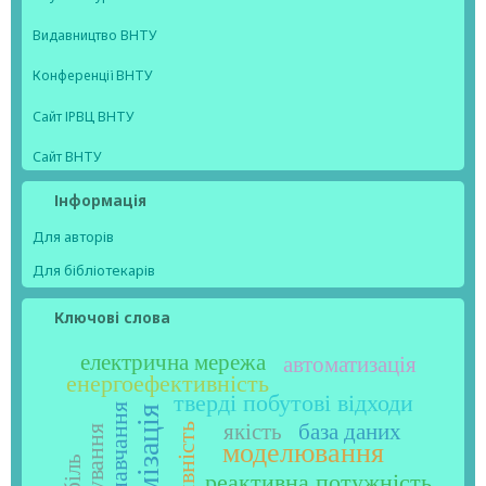
Видавництво ВНТУ
Конференції ВНТУ
Сайт ІРВЦ ВНТУ
Сайт ВНТУ
Інформація
Для авторів
Для бібліотекарів
Ключові слова
електрична мережа
автоматизація
енергоефективність
тверді побутові відходи
оптимізація
якість
база даних
моделювання
реактивна потужність