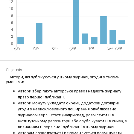
Ліцензія
Автори, які публікуються у цьому журналі, згодні з такими
умовами:
Автори зберігають авторське право і надають журналу
право першої публі­кації.
Автори можуть укладати окремі, додат­кові договірні
угоди з неексклюзив­ного поширення опублікованої
журналом версії статті (наприклад, розмістити її в
інститутському репозиторії або опубліку­вати її в книзі), з
визнанням її первісної публікації в цьому журналі.
Авторам дозволяється і рекомендується розміщувати