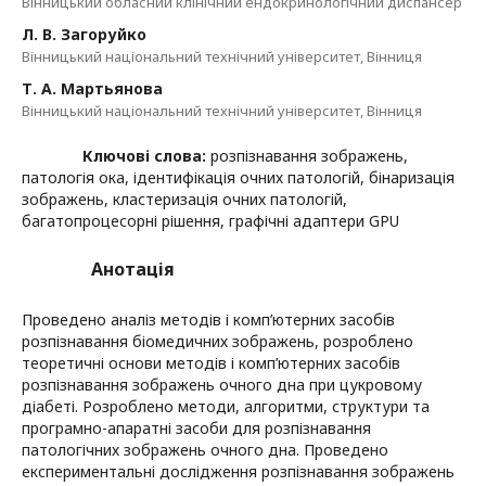
Вінницький обласний клінічний ендокринологічний диспансер
Л. В. Загоруйко
Вінницький національний технічний університет, Вінниця
Т. А. Мартьянова
Вінницький національний технічний університет, Вінниця
Ключові слова:
розпізнавання зображень,
патологія ока, ідентифікація очних патологій, бінаризація
зображень, кластеризація очних патологій,
багатопроцесорні рішення, графічні адаптери GPU
Анотація
Проведено аналіз методів і комп’ютерних засобів
розпізнавання біомедичних зображень, розроблено
теоретичні основи методів і комп’ютерних засобів
розпізнавання зображень очного дна при цукровому
діабеті. Розроблено методи, алгоритми, структури та
програмно-апаратні засоби для розпізнавання
патологічних зображень очного дна. Проведено
експериментальні дослідження розпізнавання зображень