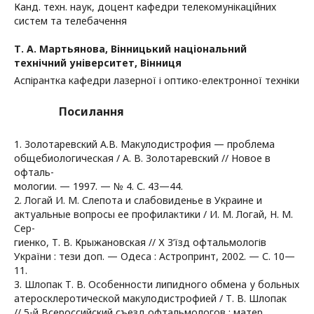
Канд. техн. наук, доцент кафедри телекомунікаційних
систем та телебачення
Т. А. Мартьянова,
Вінницький національний
технічний університет, Вінниця
Аспірантка кафедри лазерної і оптико-електронної техніки
Посилання
1. Золотаревский А.В. Макулодистрофия — проблема
общебиологическая / А. В. Золотаревский // Новое в
офталь-
мологии. — 1997. — № 4. С. 43—44.
2. Логай И. М. Слепота и слабовиденье в Украине и
актуальные вопросы ее профилактики / И. М. Логай, Н. М.
Сер-
гиенко, Т. В. Крыжановская // Х З’їзд офтальмологів
України : тези доп. — Одеса : Астропринт, 2002. — С. 10—
11.
3. Шлопак Т. В. Особенности липидного обмена у больных
атеросклеротической макулодистрофией / Т. В. Шлопак
// 5-й Всероссийский съезд офтальмологов : матер.