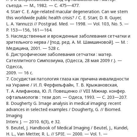
съезда. — М., 1982. — С. 475—477.
4. Starr C. E. Age-related macular degeneration. Can we stem
this worldwide public health crisis? / C. E. Starr, D. R. Guyer,
L. A. Yannuzzi // Postgrad. Med. — 1998. — Vol. 103, Nо. 5. —
P. 153—156, 161—164.
5. Наследственные и врожденные заболевания сетчатки и
зрительного нерва / [под. ред. А. М. Шамшиновой]. — М. :
Медицина, 2001. — 528 с.
6. Дистрофические заболевания сетчатки : матер.
Сателлитного Симпозиума, (Одесса, 28 мая 2009 г.). —
Одесса,
2009. — 16 с.
7. Сосудистая патология глаза как причина инвалидности
на Украине / И. Л. Ферфильфайн, Т. В. Крыжановская,
Т. А. Алифанова, Ю. Л. Повещенко // VIII Міжнар. конфер.
офтальмологів : тези доп. — Одеса, 1993. — С. 203—207.
8. Dougherty G. Image analysis in medical imaging: recent
advances in selected examples / Dougherty, G. // Biomed.
Imaging
Interv. J. — 2010. 6(3), e 32.
9. Beutel, J. Handbook of Medical Imaging / Beutel, J., Kundel,
H. L., Van Metter, R. L. // SPIE. — 2000. — Vol. 1. —