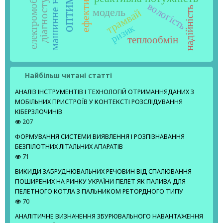
машинне навчання
ефективність
діагностування
електромобіль
вологість
надійність
модель
трамвай
ризик
теплообмін
Найбільш читані статті
АНАЛІЗ ІНСТРУМЕНТІВ І ТЕХНОЛОГІЙ ОТРИМАННЯДАНИХ З
МОБІЛЬНИХ ПРИСТРОЇВ У КОНТЕКСТІ РОЗСЛІДУВАННЯ
КІБЕРЗЛОЧИНІВ
207
ФОРМУВАННЯ СИСТЕМИ ВИЯВЛЕННЯ І РОЗПІЗНАВАННЯ
БЕЗПІЛОТНИХ ЛІТАЛЬНИХ АПАРАТІВ
71
ВИКИДИ ЗАБРУДНЮВАЛЬНИХ РЕЧОВИН ВІД СПАЛЮВАННЯ
ПОШИРЕНИХ НА РИНКУ УКРАЇНИ ПЕЛЕТ ЯК ПАЛИВА ДЛЯ
ПЕЛЕТНОГО КОТЛА З ПАЛЬНИКОМ РЕТОРДНОГО ТИПУ
70
АНАЛІТИЧНЕ ВИЗНАЧЕННЯ ЗБУРЮВАЛЬНОГО НАВАНТАЖЕННЯ