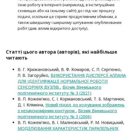
їхню роботу в Інтернеті (наприклад, в інституційних
сховищах або на їхньому сайті) до і під час процесу
подачі, оскільки це сприяє продуктивним обмінам, а
також швидшому і ширшому цитуванню опубліко­ва­них
робіт (див. вплив відкритого доступу).
Статті цього автора (авторів), які найбільше
читають
В. Г. Крижановський, В. Ф. Комаров, С. П. Сергієнко,
Л. В. Загоруйко,
ВИКОРИСТАННЯ ДИСПЕРСІЇ АЛЛАНА
ДЛЯ ІДЕНТИФІКАЦІЇ НОРМАЛЬНОЇ РОБОТИ
СЕНСОРНИХ ВУЗЛІВ
,
Вісник Вінницького
політехнічного інституту: № 3 (2021)
В. П. Кожем'яко, С. І. Кормановський, Т. Б. Мартинюк,
Д. І. Клімкіна,
Новий підхід до кодування зображень
з незакономірним контуром
,
Вісник Вінницького
політехнічного інституту: № 3 (2006)
В. П. Кожем'яко, В. І. Маліновський, Р. М. Новицький,
МОДЕЛЮВАННЯ ХАРАКТЕРИСТИК ПАРАЛЕЛЬНИХ