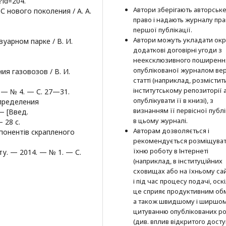
?id=204.
Автори зберігають авторськ
С нового поколения / А. А.
право і надають журналу пр
першої публі­кації.
Автори можуть укладати окр
вуарном парке / В. И.
додат­кові договірні угоди з
неексклюзив­ного поширенн
опублікованої журналом вер
ия газовозов / В. И.
статті (наприклад, розмістити
інститутському репозиторії 
 — № 4. — С. 27—31.
опубліку­вати її в книзі), з
пределения
визнанням її первісної публі
— [Введ.
в цьому журналі.
 28 с.
Авторам дозволяється і
мпонентів скрапленого
рекомендується розміщува
їхню роботу в Інтернеті
ту. — 2014. — № 1. — С.
(наприклад, в інституційних
сховищах або на їхньому сай
і під час процесу подачі, оск
це сприяє продуктивним об
а також швидшому і ширшо
цитуванню опубліко­ва­них ро
(див. вплив відкритого досту