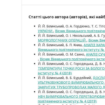
Статті цього автора (авторів), які на
Й. Й. Білинський, О. А. Гордієнко, Т. С. Ті
УКРАЇНИ
,
Вісник Вінницького політехнічн
Й. Й. Білинський, О. І. Нікольський, А. Б. 
МОРФОЛОГІЧНИХ ОПЕРАЦІЙ
,
Вісник Він
Й. Й. Білинський, Б. П. Книш,
АНАЛІЗ ХАР
Вінницького політехнічного інституту: № 
Й. Й. Білинський, О. М. Сахно,
АНАЛІЗ СУ
,
Вісник Вінницького політехнічного інсти
Й. Й. Білинський, О. С. Городецька, Д. В.
ТЕМПЕРАТУРИ ТОЧКИ РОСИ ЗА ВОЛОГ
інституту: № 4 (2018)
Й. Й. Білинський, В. Б. Бурдейний,
ДОСЛІ
УЛЬТРАЗВУКОВОГО ВИМІРЮВАЛЬНОГО 
ЗАКРИТИХ ТРУБОПРОВОДАХ МАЛОГО 
Й. Й. Білинський, О. С. Городецька, Д. В.
НВЧ ВИМІРЮВАЛЬНОГО ПЕРЕТВОРЮВАЧ
політехнічного інституту: № 4 (2019)