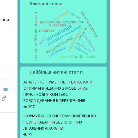
Ключові слова
трамвай
прогнозування
ризик
тверді побутові відходи
ання
реактивна потужність
структура
оптимізація
машинне навчання
модель
ефективність
похибка
надійність
якість
моделювання
вологість
стійкість
утилізація
регресійний аналіз
Найбільш читані статті
АНАЛІЗ ІНСТРУМЕНТІВ І ТЕХНОЛОГІЙ
ОТРИМАННЯДАНИХ З МОБІЛЬНИХ
ПРИСТРОЇВ У КОНТЕКСТІ
РОЗСЛІДУВАННЯ КІБЕРЗЛОЧИНІВ
207
ФОРМУВАННЯ СИСТЕМИ ВИЯВЛЕННЯ І
РОЗПІЗНАВАННЯ БЕЗПІЛОТНИХ
ЛІТАЛЬНИХ АПАРАТІВ
71