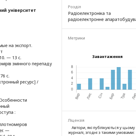
Розділ
ний університет
Радіоелектроніка та
радіоелектронне апаратобудув
Метрики
ые на экспорт.
от
Завантаження
0. — 13 с.
томірів змінного перепаду
76 с.
тронный ресурс] /
 Особенности
нный
оступа :
Ліцензія
 плотномеров
Автори, які публікуються у цьому
er. —
журналі, згодні з такими умовами: