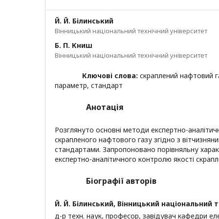
Й. Й. Білинський
Вінницький національний технічний університет
Б. П. Книш
Вінницький національний технічний університет
Ключові слова:
скраплений нафтовий га
параметр, стандарт
Анотація
Розглянуто основні методи експертно-аналітич
скрапленого нафтового газу згідно з вітчизня
стандартами. Запропоновано порівняльну харак
експертно-аналітичного контролю якості скрапл
Біографії авторів
Й. Й. Білинський,
Вінницький національний т
д-р техн. наук, професор, завідувач кафедри ел