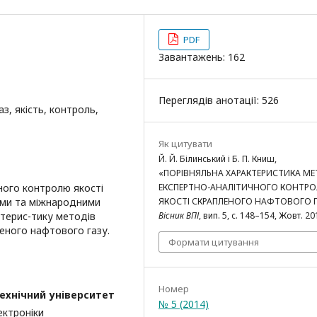
PDF
Завантажень: 162
Переглядів анотації: 526
з, якість, контроль,
Як цитувати
Й. Й. Білинський і Б. П. Книш,
«ПОРІВНЯЛЬНА ХАРАКТЕРИСТИКА МЕ
ного контролю якості
ЕКСПЕРТНО-АНАЛІТИЧНОГО КОНТР
ними та міжнародними
ЯКОСТІ СКРАПЛЕНОГО НАФТОВОГО Г
терис-тику методів
Вісник ВПІ
, вип. 5, с. 148–154, Жовт. 20
еного нафтового газу.
Формати цитування
Номер
ехнічний університет
№ 5 (2014)
ектроніки