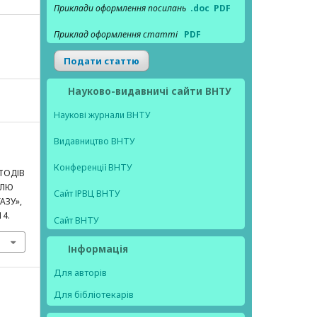
Приклади оформлення посилань
.doc
PDF
Приклад оформлення статті
PDF
Подати статтю
Науково-видавничі сайти ВНТУ
Наукові журнали ВНТУ
Видавництво ВНТУ
Конференції ВНТУ
ТОДІВ
ОЛЮ
Сайт ІРВЦ ВНТУ
АЗУ»,
14.
Сайт ВНТУ
Інформація
Для авторів
Для бібліотекарів