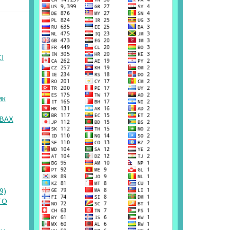
І
ик
ВАХ
9)
ГО