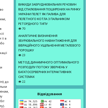
е
ВИКИДИ ЗАБРУДНЮВАЛЬНИХ РЕЧОВИН
аво
ВІД СПАЛЮВАННЯ ПОШИРЕНИХ НА РИНКУ
УКРАЇНИ ПЕЛЕТ ЯК ПАЛИВА ДЛЯ
емі,
ПЕЛЕТНОГО КОТЛА З ПАЛЬНИКОМ
РЕТОРДНОГО ТИПУ
я
70
сії
АНАЛІТИЧНЕ ВИЗНАЧЕННЯ
 її в
ЗБУРЮВАЛЬНОГО НАВАНТАЖЕННЯ ДЛЯ
або
ВІБРАЦІЙНОГО УЩІЛЬНЕННЯ МЕТАЛЕВОГО
ПОРОШКУ
кації
23
МЕТОД ДИНАМІЧНОГО ОПТИМАЛЬНОГО
ти
РОЗПОДІЛУ ПОТОКУ ЗВЕРНЕНЬ У
БАГАТОСЕРВЕРНИХ ІНТЕРАКТИВНИХ
СИСТЕМАХ
ті) до
22
ільки
мінам,
Відвідування
му
біт
пу).