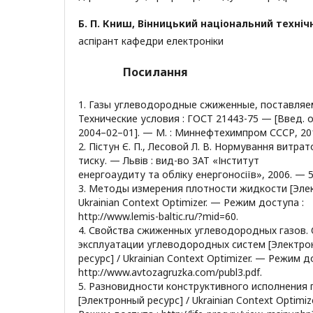
Б. П. Книш,
Вінницький національний техніч
аспірант кафедри електроніки
Посилання
1. Газы углеводородные сжиженные, поставляем
Технические условия : ГОСТ 21443-75 — [Введ. 
2004–02–01]. — М. : Миннефтехимпром СССР, 201
2. Пістун Є. П., Лесовой Л. В. Нормування витра
тиску. — Львів : вид-во ЗАТ «Інститут
енергоаудиту та обліку енергоносіїв», 2006. — 5
3. Методы измерения плотности жидкости [Элек
Ukrainian Context Optimizer. — Режим доступа :
http://www.lemis-baltic.ru/?mid=60.
4. Свойства сжиженных углеводородных газов.
эксплуатации углеводородных систем [Электро
ресурс] / Ukrainian Context Optimizer. — Режим д
http://www.avtozagruzka.com/publ3.pdf.
5. Разновидности конструктивного исполнения
[Электронный ресурс] / Ukrainian Context Optimiz