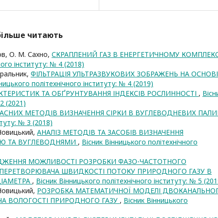
йбільше читають
тов, О. М. Сахно,
СКРАПЛЕНИЙ ГАЗ В ЕНЕРГЕТИЧНОМУ КОМПЛЕКС
ого інституту: № 4 (2018)
Гуральник,
ФІЛЬТРАЦІЯ УЛЬТРАЗВУКОВИХ ЗОБРАЖЕНЬ НА ОСНОВІ
ницького політехнічного інституту: № 4 (2019)
АКТЕРИСТИК ТА ОБҐРУНТУВАННЯ ІНДЕКСІВ РОСЛИННОСТІ
,
Вісн
2 (2021)
ЧАСНИХ МЕТОДІВ ВИЗНАЧЕННЯ СІРКИ В ВУГЛЕВОДНЕВИХ ПАЛИ
туту: № 3 (2018)
 Новицький,
АНАЛІЗ МЕТОДІВ ТА ЗАСОБІВ ВИЗНАЧЕННЯ
ОЮ ТА ВУГЛЕВОДНЯМИ
,
Вісник Вінницького політехнічного
ДЖЕННЯ МОЖЛИВОСТІ РОЗРОБКИ ФАЗО-ЧАСТОТНОГО
ПЕРЕТВОРЮВАЧА ШВИДКОСТІ ПОТОКУ ПРИРОДНОГО ГАЗУ В
ДІАМЕТРА
,
Вісник Вінницького політехнічного інституту: № 5 (201
 Новицький,
РОЗРОБКА МАТЕМАТИЧНОЇ МОДЕЛІ ДВОКАНАЛЬНО
А ВОЛОГОСТІ ПРИРОДНОГО ГАЗУ
,
Вісник Вінницького