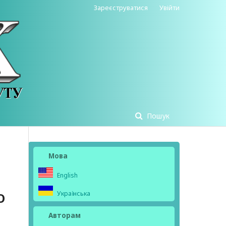
Зареєструватися
Увійти
Пошук
Мова
English
Українська
О
Авторам