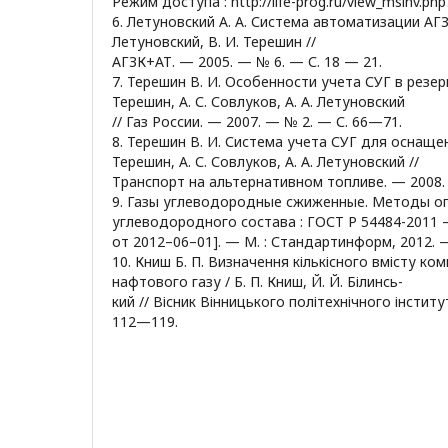
Режим доступа : http://life-prog.ru/view_msinv.php
6. Летуновский А. А. Система автоматизации АГЗ
Летуновский, В. И. Терешин //
АГЗК+АТ. — 2005. — № 6. — С. 18 — 21.
7. Терешин В. И. Особенности учета СУГ в резер
Терешин, А. С. Совлуков, А. А. Летуновский
// Газ России. — 2007. — № 2. — С. 66—71.
8. Терешин В. И. Система учета СУГ для оснащен
Терешин, А. С. Совлуков, А. А. Летуновский //
Транспорт на альтернативном топливе. — 2008.
9. Газы углеводородные сжиженные. Методы о
углеводородного состава : ГОСТ Р 54484-2011 
от 2012–06–01]. — М. : Стандартинформ, 2012. —
10. Книш Б. П. Визначення кількісного вмісту ко
нафтового газу / Б. П. Книш, Й. Й. Білинсь-
кий // Вісник Вінницького політехнічного інститу
112—119.