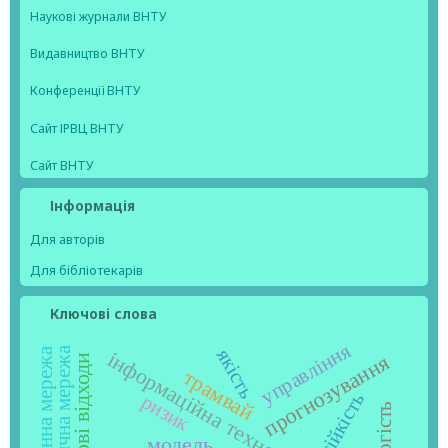
Наукові журнали ВНТУ
Видавництво ВНТУ
Конференції ВНТУ
Сайт ІРВЦ ВНТУ
Сайт ВНТУ
Інформація
Для авторів
Для бібліотекарів
Ключові слова
управління
електрична мережа
якість
нейронна мережа
інформаційна технологія
прогнозування
трамвай
стійкість
ризик
вологість
модель