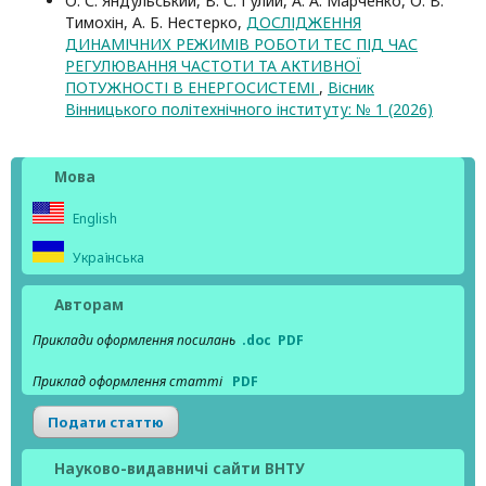
О. С. Яндульський, В. С. Гулий, А. А. Марченко, О. В.
Тимохін, А. Б. Нестерко,
ДОСЛІДЖЕННЯ
ДИНАМІЧНИХ РЕЖИМІВ РОБОТИ ТЕС ПІД ЧАС
РЕГУЛЮВАННЯ ЧАСТОТИ ТА АКТИВНОЇ
ПОТУЖНОСТІ В ЕНЕРГОСИСТЕМІ
,
Вісник
Вінницького політехнічного інституту: № 1 (2026)
Мова
English
Українська
Авторам
Приклади оформлення посилань
.doc
PDF
Приклад оформлення статті
PDF
Подати статтю
Науково-видавничі сайти ВНТУ