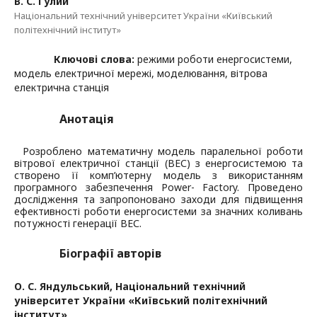
В. С. Гулий
Національний технічний університет України «Київський
політехнічний інститут»
Ключові слова:
режими роботи енергосистеми,
модель електричної мережі, моделювання, вітрова
електрична станція
Анотація
Розроблено математичну модель паралельної роботи
вітрової електричної станції (ВЕС) з енергосистемою та
створено її комп’ютерну модель з використанням
програмного забезпечення
Power
­-
Factory
. Проведено
дослідження та запропоновано заходи для підвищення
ефективності роботи енергосистеми за значних коливань
потужності генерації ВЕС.
Біографії авторів
О. С. Яндульський,
Національний технічний
університет України «Київський політехнічний
інститут»