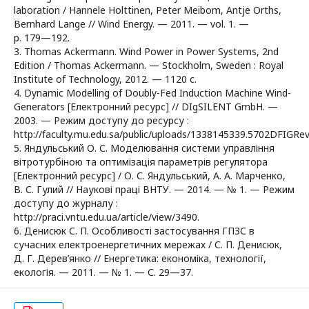
laboration / Hannele Holttinen, Peter Meibom, Antje Orths,
Bernhard Lange // Wind Energy. — 2011. — vol. 1. —
p. 179—192.
3. Thomas Ackermann. Wind Power in Power Systems, 2nd
Edition / Thomas Ackermann. — Stockholm, Sweden : Royal
Institute of Technology, 2012. — 1120 с.
4. Dynamic Modelling of Doubly-Fed Induction Machine Wind-
Generators [Електронний ресурс] // DIgSILENT GmbH. —
2003. — Режим доступу до ресурсу :
http://faculty.mu.edu.sa/public/uploads/1338145339.5702DFIGRev
5. Яндульський О. С. Моделювання системи управління
вітротурбіною та оптимізація параметрів регулятора
[Електронний ресурс] / О. С. Яндульський, А. А. Марченко,
В. С. Гулий // Наукові праці ВНТУ. — 2014. — № 1. — Режим
доступу до журналу :
http://praci.vntu.edu.ua/article/view/3490.
6. Денисюк С. П. Особливості застосування ГПЗС в
сучасних електроенергетичних мережах / С. П. Денисюк,
Д. Г. Дерев’янко // Енергетика: економіка, технології,
екологія. — 2011. — № 1. — С. 29—37.