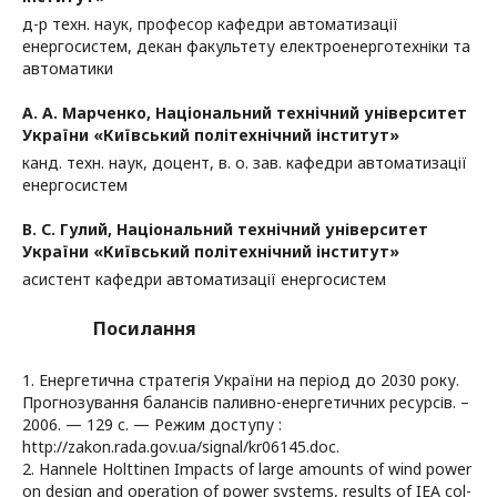
д-р техн. наук, професор кафедри автоматизації
енергосистем, декан факультету електроенерготехніки та
автоматики
А. А. Марченко,
Національний технічний університет
України «Київський політехнічний інститут»
канд. техн. наук, доцент, в. о. зав. кафедри автоматизації
енергосистем
В. С. Гулий,
Національний технічний університет
України «Київський політехнічний інститут»
асистент кафедри автоматизації енергосистем
Посилання
1. Енергетична стратегія України на період до 2030 року.
Прогнозування балансів паливно-енергетичних ресурсів. –
2006. — 129 c. — Режим доступу :
http://zakon.rada.gov.ua/signal/kr06145.doc.
2. Hannele Holttinen Impacts of large amounts of wind power
on design and operation of power systems, results of IEA col-