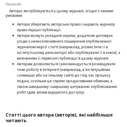
Ліцензія
Автори, які публікуються у цьому журналі, згодні з такими
умовами:
Автори зберігають авторське право і надають журналу
право першої публі­кації.
Автори можуть укладати окремі, додат­кові договірні
угоди з неексклюзив­ного поширення опублікованої
журналом версії статті (наприклад, розмістити її в
інститутському репозиторії або опубліку­вати її в книзі), з
визнанням її первісної публікації в цьому журналі.
Авторам дозволяється і рекомендується розміщувати
їхню роботу в Інтернеті (наприклад, в інституційних
сховищах або на їхньому сайті) до і під час процесу
подачі, оскільки це сприяє продуктивним обмінам, а
також швидшому і ширшому цитуванню опубліко­ва­них
робіт (див. вплив відкритого доступу).
Статті цього автора (авторів), які найбільше
читають