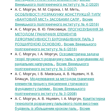
Вінницького політехнічного інституту: № 2 (2020)
А. С. Моргун, М. М. Сорока, І. М. Меть,
ОСОБЛИВОСТІ РОЗРАХУНКУ КОНСТРУКЦІЙ ТИПУ
«ВАНТОВИЙ МІСТ» ЗАСОБАМИ САПР
,
Вісник
Вінницького політехнічного інституту: № 4 (2016)
А. С. Моргун, В. Ю. Плясовиця,
ПРОГНОЗУВАННЯ ЗА
МЕТОДОМ ГРАНИЧНИХ ЕЛЕМЕНТІВ
ДЕФОРМАТИВНОСТІ БУРОНАБИВНИХ ПАЛЬ З
РОЗШИРЕНОЮ ОСНОВОЮ
,
Вісник Вінницького
політехнічного інституту: № 6 (2016)
А. С. Моргун, І. А. Моргун,
Осесиметрична задача
теорії пружності розрахунку паль з урахуванням дії
радіальних напружень
,
Вісник Вінницького
політехнічного інституту: № 3 (2007)
А. С. Моргун, І. В. Маєвська, А. В. Ніцевич, Н. В.
Блащук,
Моделювання за методом граничних
елементів процесу підсилення стрічкового
фундаменту палями
,
Вісник Вінницького
політехнічного інституту: № 3 (2008)
А. С. Моргун, А. В. Ніцевич, І. А. Моргун,
Комп'ютерна
технологія розрахунку пальового поля висотних
будівель із збільшеним кроком паль
,
Вісник