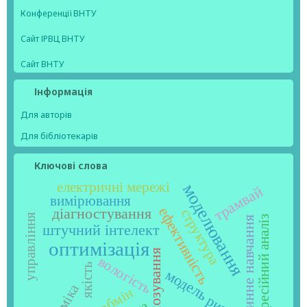
Конференції ВНТУ
Сайт ІРВЦ ВНТУ
Сайт ВНТУ
Інформація
Для авторів
Для бібліотекарів
Ключові слова
електричні мережі
моделювання
трамвай
вимірювання
ефективність
діагностування
структура
управління
регресійний аналіз
машинне навчання
штучний інтелект
оптимізація
прогнозування
вологість
якість
модель