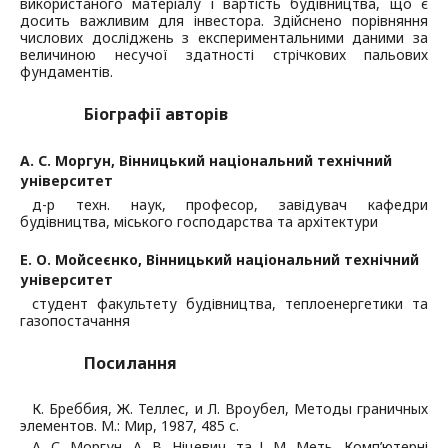
використаного матеріалу і вартість будівництва, що є
досить важливим для інвестора. Здійснено порівняння
числових досліджень з експериментальними даними за
величиною несучої здатності стрічкових пальових
фундаментів.
Біографії авторів
А. С. Моргун,
Вінницький національний технічний
університет
д-р техн. наук, професор, завідувач кафедри
будівництва, міського господарства та архітектури
Е. О. Мойсеєнко,
Вінницький національний технічний
університет
студент факультету будівництва, теплоенергетики та
газопостачання
Посилання
К. Бреббия, Ж. Теллес, и Л. Вроубел, Методы граничных
элементов. М.: Мир, 1987, 485 с.
А. С. Моргун, А. В. Ніцевич, та І. М. Меть, Комп’ютерні