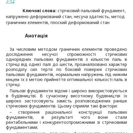
7-12
Ключові слова:
стрічковий пальовий фундамент,
напружено-деформований стан, несуча здатність, метод
граничних елементів, плоский деформований стан
Анотація
За числовим методом граничних елементів проведено
дослідження несучої спроможності стрічкових
однорядних пальових фундаментів з кількістю паль в
стрічці від однієї палі до шести, проаналізовано характер
розподілу сил тертя по боковій поверхні стрічкових
пальових фундаментів, нормальних напружень під нижнім
кінцем їх з метою прийняття оптимальної кількості паль в
стрічці.
Пальові фундаменти відомі і широко використовуються
в будівництві. В сучасному висотному будівництві їх
широко застосовують замість розповсюджених раніше
стрічкових фундаментів. Цьому сприяли такі фактори:
– створення раціональної конструкції пальових
фундаментів, в результаті чого вони стали
рентабельними і конкурентоспроможними зі стрічковими
фундаментами;