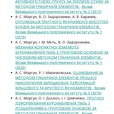
АКТИВНОГО ТИСКУ ҐРУНТУ НА ПІДПІРНУ СТІНКУ ЗА
МЕТОДОМ ГРАНИЧНИХ ЕЛЕМЕНТІВ
,
Вісник
Вінницького політехнічного інституту: № 2 (2012)
А. С. Моргун, В. О. Задорожнюк, А. В. Баранюк,
ОПТИМІЗАЦІЯ ПЛИТНОГО ФУНДАМЕНТУ ВИСОТНОЇ
БУДІВЛІ ЗА МЕТОДОМ ГРАНИЧНИХ ЕЛЕМЕНТІВ
,
Вісник Вінницького політехнічного інституту: № 1
(2019)
А. С. Моргун, І. М. Меть, В. О. Задорожнюк,
МЕХАНІКА КОНТАКТНОЇ ВЗАЄМОДІЇ
БУРОНАБИВНИХ ПАЛЬ З ГРУНТОВОЮ ОСНОВОЮ ЗА
ЧИСЛОВИМ МЕТОДОМ ГРАНИЧНИХ ЕЛЕМЕНТІВ
,
Вісник Вінницького політехнічного інституту: № 1
(2020)
А. С. Моргун, Р. І. Малачковська,
ОЦІНЮВАННЯ ЗА
МЕТОДОМ ГРАНИЧНИХ ЕЛЕМЕНТІВ ПРОЦЕСУ
НАКОПИЧЕННЯ ЗАЛИШКОВИХ ДЕФОРМАЦІЙ
КІЛЬЦЕВОГО ТА КРУГЛОГО ФУНДАМЕНТІВ
,
Вісник
Вінницького політехнічного інституту: № 5 (2018)
А. С. Моргун, О. І. Доскоч, І. І. Шевченко,
ПРОГНОЗ
ДЕФОРМУВАННЯ БУРОНАБИВНИХ ПАЛЬ З
РОЗШИРЕННЯМ З ГРУНТОВОЮ ОСНОВОЮ ЗА
МЕТОДОМ ГРАНИЧНИХ ЕЛЕМЕНТІВ
,
Вісник