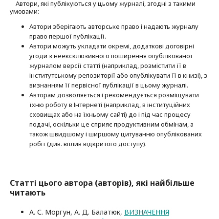
Автори, які публікуються у цьому журналі, згодні з такими
умовами:
Автори зберігають авторське право і надають журналу
право першої публі­кації.
Автори можуть укладати окремі, додат­кові договірні
угоди з неексклюзив­ного поширення опублікованої
журналом версії статті (наприклад, розмістити її в
інститутському репозиторії або опубліку­вати її в книзі), з
визнанням її первісної публікації в цьому журналі.
Авторам дозволяється і рекомендується розміщувати
їхню роботу в Інтернеті (наприклад, в інституційних
сховищах або на їхньому сайті) до і під час процесу
подачі, оскільки це сприяє продуктивним обмінам, а
також швидшому і ширшому цитуванню опубліко­ва­них
робіт (див. вплив відкритого доступу).
Статті цього автора (авторів), які найбільше
читають
А. С. Моргун, А. Д. Балатюк,
ВИЗНАЧЕННЯ