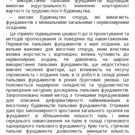
– використання пальових фундаментів відповідає
вимогам індустріальності, зниженню кошторисної
вартості та трудомісткості будівництва;
– масове будівництво споруд, які вимагають
фундаментів з мінімальними загальними і нерівномірними
осадками.
Це сприяло підвищенню цікавості до їх проектування та
методів прогнозування їх поведінки під навантаженням.
Перевагою пальових фундаментів є малі осідання, це
вельми важливо для висотних споруд, яким властива
велика жорсткість і, відповідно, велика чутливість до
нерівномірних осідань. Не дивлячись на широке
використання пальових фундаментів, ще недостатньо
вивчені численні фактори, що впливають на несучу
спроможність і осідання паль в їх роботі в складі різних
пальових фундаментів в різних ґрунтових умовах. Це
пояснюється надмірною складністю та трудомісткістю
проведення натурних досліджень пальових фундаментів.
Запропоновано новий метод з точнішими передумовами
для описання деформативності найвживаніших в
висотному будівництві пальових фундаментів. Отримані
дані про закономірності зростання загального зусилля на
фундамент зі збільшенням кількості паль і зміни
середнього навантаження на палю в складі стрічкового
однорядного пальового фундаменту. Крім того, стрічкові
пальові фундаменти дозволяють зменшити кількість