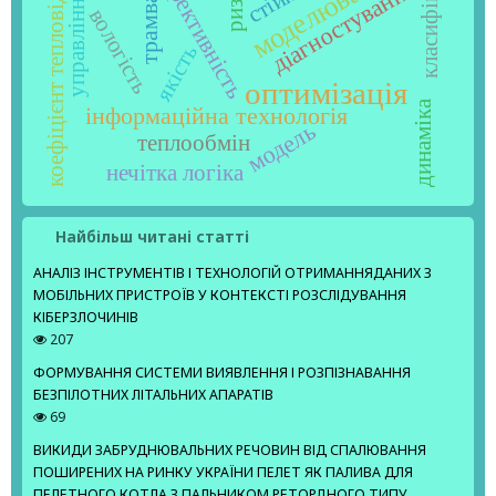
класифікація
коефіцієнт тепловіддачі
моделювання
ефективність
діагностування
ризик
трамвай
управління
вологість
якість
оптимізація
динаміка
інформаційна технологія
модель
теплообмін
нечітка логіка
Найбільш читані статті
АНАЛІЗ ІНСТРУМЕНТІВ І ТЕХНОЛОГІЙ ОТРИМАННЯДАНИХ З
МОБІЛЬНИХ ПРИСТРОЇВ У КОНТЕКСТІ РОЗСЛІДУВАННЯ
КІБЕРЗЛОЧИНІВ
207
ФОРМУВАННЯ СИСТЕМИ ВИЯВЛЕННЯ І РОЗПІЗНАВАННЯ
БЕЗПІЛОТНИХ ЛІТАЛЬНИХ АПАРАТІВ
69
ВИКИДИ ЗАБРУДНЮВАЛЬНИХ РЕЧОВИН ВІД СПАЛЮВАННЯ
ПОШИРЕНИХ НА РИНКУ УКРАЇНИ ПЕЛЕТ ЯК ПАЛИВА ДЛЯ
ПЕЛЕТНОГО КОТЛА З ПАЛЬНИКОМ РЕТОРДНОГО ТИПУ