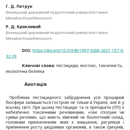
Г. Д. Петрук
Вінницький державний педагогічний університет імені
Михайла Коцюбинського
Р. Д. Крикливий
Вінницький державний педагогічний університет імені
Михайла Коцюбинського
DOI:
https://doi.org/10.31649/1997-9266-2021-157-4-
32-39
Ключові слова:
пестициди, екотокс, токсичність,
екологічна безпека
Анотація
Проблема пестицидного забруднення усіх прошарків
біосфери залишається гострою не тільки в Україні, але й у
всьому світі. При цьому пестициди та їх препарати (ПП) є
небезпечно токсичними речовинами, «їхні сполуки чи
суміші речовин, що мають хімічний чи біологічний склад,
головним призначенням яких є знищення, регуляція і
припинення росту шкідливих організмів, а також гризунів,