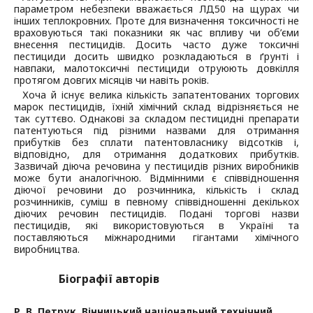
параметром небезпеки вважається ЛД50 на щурах чи
інших теплокровних. Проте для визначення токсичності не
враховуються такі показники як час впливу чи об’єми
внесення пестицидів. Досить часто дуже токсичні
пестициди досить швидко розкладаються в ґрунті і
навпаки, малотоксичні пестициди отруюють довкілля
протягом довгих місяців чи навіть років.
Хоча й існує велика кількість запатентованих торгових
марок пестицидів, їхній хімічний склад відрізняється не
так суттєво. Однакові за складом пестицидні препарати
патентуються під різними назвами для отримання
прибутків без сплати патентовласнику відсотків і,
відповідно, для отримання додаткових прибутків.
Зазвичай діюча речовина у пестицидів різних виробників
може бути аналогічною. Відмінними є співвідношення
діючої речовини до розчинника, кількість і склад
розчинників, суміш в певному співвідношенні декількох
діючих речовин пестицидів. Подані торгові назви
пестицидів, які використовуються в Україні та
поставляються міжнародними гігантами хімічного
виробництва.
Біографії авторів
Р. В. Петрук,
Вінницький національний технічний