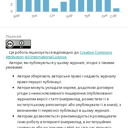
Ліцензія
Ця робота ліцензується відповідно до
Creative Commons
Attribution 4.0 International License
.
Автори, які публікуються у цьому журналі, згодні з такими
умовами:
Автори зберігають авторське право і надають журналу
право першої публі­кації.
Автори можуть укладати окремі, додат­кові договірні
угоди з неексклюзив­ного поширення опублікованої
журналом версії статті (наприклад, розмістити її в
інститутському репозиторії або опубліку­вати її в книзі), з
визнанням її первісної публікації в цьому журналі.
Авторам дозволяється і рекомендується розміщувати
їхню роботу в Інтернеті (наприклад, в інституційних
сховищах або на їхньому сайті) до і під час процесу