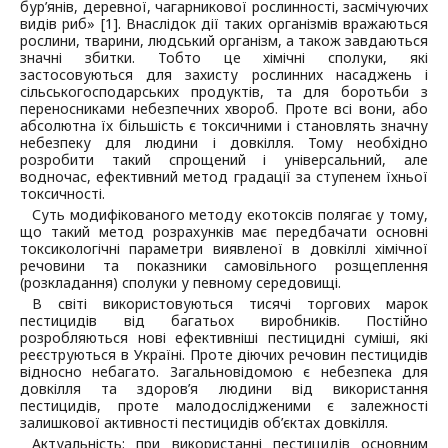
бур’янів, деревної, чагарникової рослинності, засмічуючих
видів риб» [1]. Внаслідок дії таких організмів вражаються
рослини, тварини, людський організм, а також завдаються
значні збитки. Тобто це хімічні сполуки, які
застосовуються для захисту рослинних насаджень і
сільськогосподарських продуктів, та для боротьби з
переносниками небезпечних хвороб. Проте всі вони, або
абсолютна їх більшість є токсичними і становлять значну
небезпеку для людини і довкілля. Тому необхідно
розробити такий спрощений і універсальний, але
водночас, ефективний метод градації за ступенем їхньої
токсичності.
Суть модифікованого методу екотоксів полягає у тому,
що такий метод розрахунків має передбачати основні
токсикологічні параметри виявленої в довкіллі хімічної
речовини та показники самовільного розщеплення
(розкладання) сполуки у певному середовищі.
В світі використовуються тисячі торгових марок
пестицидів від багатьох виробників. Постійно
розробляються нові ефективніші пестицидні суміші, які
реєструються в Україні. Проте діючих речовин пестицидів
відносно небагато. Загальновідомою є небезпека для
довкілля та здоров’я людини від використання
пестицидів, проте малодослідженими є залежності
залишкової активності пестицидів об’єктах довкілля.
Актуальність: при використанні пестицидів основним