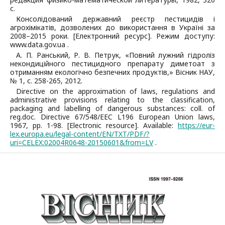
с.
Консолідований державний реєстр пестицидів і
агрохімікатів, дозволених до використання в Україні за
2008–2015 роки. [Електронний ресурс]. Режим доступу:
www.data.gov.ua .
А. П. Ранський, Р. В. Петрук, «Повний лужний гідроліз
некондиційного пестицидного препарату диметоат з
отриманням екологічно безпечних продуктів,» Вісник НАУ,
№ 1, с. 258-265, 2012.
Directive on the approximation of laws, regulations and
administrative provisions relating to the classification,
packaging and labelling of dangerous substances: сoll. of
reg.doc. Directive 67/548/EEC L196 European Union laws,
1967, рр. 1-98. [Electronic resource]. Available:
https://eur-
lex.europa.eu/legal-content/EN/TXT/PDF/?
uri=CELEX:02004R0648-20150601&from=LV
.