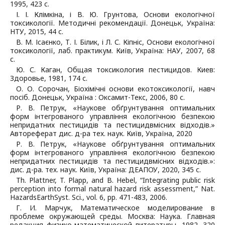
1995, 423 с.
І. І. Клімкіна, і В. Ю. Грунтова, Основи екологічної
токсикології. Методичні рекомендації. Донецьк, Україна:
НТУ, 2015, 44 с.
В. М. Ісаєнко, Т. І. Білик, і Л. С. Кіпніс, Основи екологічної
токсикології, лаб. практикум. Київ, Україна: НАУ, 2007, 68
с.
Ю. С. Каган, Общая токсикология пестицидов. Киев:
Здоровье, 1981, 174 с.
О. О. Сорочан, Біохімічні основи екотоксикології, навч
посіб. Донецьк, Україна : Оксамит-Текс, 2006, 80 с.
Р. В. Петрук, «Наукове обґрунтування оптимальних
форм інтегрованого управління екологічною безпекою
непридатних пестицидів та пестицидвмісних відходів.»
Автореферат дис. д-ра тех. наук. Київ, Україна, 2020
Р. В. Петрук, «Наукове обґрунтування оптимальних
форм інтегрованого управління екологічною безпекою
непридатних пестицидів та пестицидвмісних відходів.»:
дис. д-ра. тех. наук. Київ, Україна: ДЕАПОУ, 2020, 345 с.
Th. Plattner, T. Plapp, and B. Hebel, “Integrating public risk
perception into formal natural hazard risk assessment,” Nat.
HazardsEarthSyst. Sci., vol. 6, pp. 471-483, 2006.
Г. И. Марчук, Математическое моделирование в
проблеме окружающей среды. Москва: Наука. Главная
редакция физико-математической литературы, 1982, 320