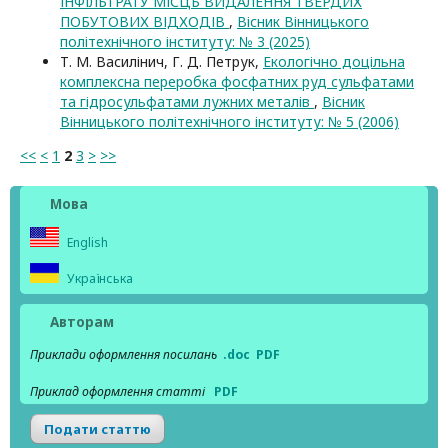
ІНФІЛЬТРАТУ МІСЦЬ ВИДАЛЕННЯ ТВЕРДИХ
ПОБУТОВИХ ВІДХОДІВ
,
Вісник Вінницького
політехнічного інституту: № 3 (2025)
Т. М. Василінич, Г. Д. Петрук,
Екологічно доцільна
комплексна переробка фосфатних руд сульфатами
та гідросульфатами лужних металів
,
Вісник
Вінницького політехнічного інституту: № 5 (2006)
<<
<
1
2
3
>
>>
Мова
English
Українська
Авторам
Приклади оформлення посилань
.doc
PDF
Приклад оформлення статті
PDF
Подати статтю