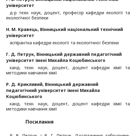
університет
д-р техн. наук, доцент, професор кафедри екології та
екологічної безпеки
Н. М. Кравець,
Вінницький національний технічний
університет
аспірантка кафедри екології та екологічної безпеки
Г. Д. Петрук,
Вінницький державний педагогічний
університет імені Михайла Коцюбинського
канд. техн. наук, доцент, доцент кафедри хімії та
методики навчання хімії
Р. Д. Крикливий,
Вінницький державний
педагогічний університет імені Михайла
Коцюбинського
канд. техн. наук, доцент, доцент кафедри хімії та
методики навчання хімії
Посилання
Р. В. Петрук, і В. Г. Петрук, Дослідження забруднень