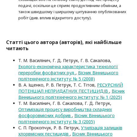
подачі, оскільки це сприяє продуктивним обмінам, а
також швидшому і ширшому цитуванню опубліко­ва­них
робіт (див. вплив відкритого доступу).
Статті цього автора (авторів), які найбільше
читають
Т. М. Василінич, Г. Д. Петрук, Г. В. Сакалова,
Еколого-економічна характеристика технології
переробки фосфатних руд
,
Вісник Вінницького
політехнічного інституту: № 5 (2008)
В. А. Іщенко, Р. В. Петрук, Т. С. Тітов,
РЕСУРСНИЙ
ПОТЕНЦІАЛ НЕПРИДАТНИХ ПЕСТИЦИДІВ
,
Вісник
Вінницького політехнічного інституту: № 1 (2025)
Т. М. Василінич, Г. В. Сакалова, Г. Д. Петрук,
Оптимізація процесу виробництва складних
фосфоровмісних добрив
,
Вісник Вінницького
політехнічного інституту: № 3 (2005)
С. П. Прокопчук, Р. В. Петрук,
Утилізація залишків
хлорвмісних пестицидів
,
Вісник Вінницького