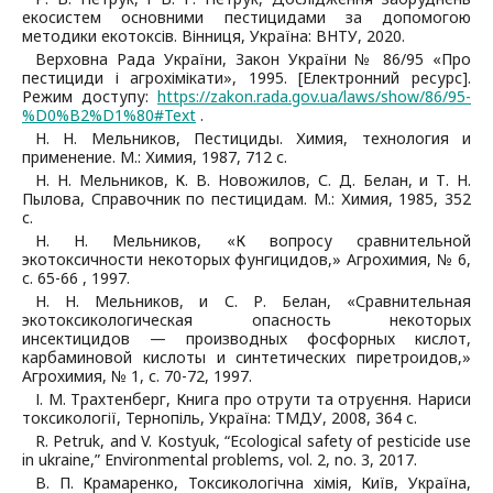
екосистем основними пестицидами за допомогою
методики екотоксів. Вінниця, Україна: ВНТУ, 2020.
Верховна Рада України, Закон України № 86/95 «Про
пестициди і агрохімікати», 1995. [Електронний ресурс].
Режим доступу:
https://zakon.rada.gov.ua/laws/show/86/95-
%D0%B2%D1%80#Text
.
Н. Н. Мельников, Пестициды. Химия, технология и
применение. М.: Химия, 1987, 712 с.
Н. Н. Мельников, К. В. Новожилов, С. Д. Белан, и Т. Н.
Пылова, Справочник по пестицидам. М.: Химия, 1985, 352
с.
Н. Н. Мельников, «К вопросу сравнительной
экотоксичности некоторых фунгицидов,» Агрохимия, № 6,
с. 65-66 , 1997.
Н. Н. Мельников, и С. Р. Белан, «Сравнительная
экотоксикологическая опасность некоторых
инсектицидов — производных фосфорных кислот,
карбаминовой кислоты и синтетических пиретроидов,»
Агрохимия, № 1, с. 70-72, 1997.
І. М. Трахтенберг, Книга про отрути та отруєння. Нариси
токсикології, Тернопіль, Україна: ТМДУ, 2008, 364 с.
R. Petruk, and V. Kostyuk, “Ecological safety of pesticide use
in ukraine,” Environmental problems, vol. 2, no. 3, 2017.
В. П. Крамаренко, Токсикологічна хімія, Київ, Україна,