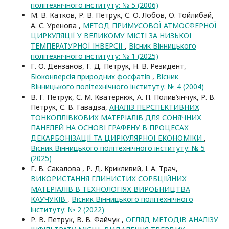
політехнічного інституту: № 5 (2006)
М. В. Катков, Р. В. Петрук, С. О. Лобов, О. Тойлибай,
А. С. Уренова ,
МЕТОД ПРИМУСОВОЇ АТМОСФЕРНОЇ
ЦИРКУЛЯЦІЇ У ВЕЛИКОМУ МІСТІ ЗА НИЗЬКОЇ
ТЕМПЕРАТУРНОЇ ІНВЕРСІЇ
,
Вісник Вінницького
політехнічного інституту: № 1 (2025)
Г. О. Дензанов, Г. Д. Петрук, Н. В. Резидент,
Біоконверсія природних фосфатів
,
Вісник
Вінницького політехнічного інституту: № 4 (2004)
В. Г. Петрук, С. М. Кватернюк, А. П. Полив’янчук, Р. В.
Петрук, С. В. Гавадза,
АНАЛІЗ ПЕРСПЕКТИВНИХ
ТОНКОПЛІВКОВИХ МАТЕРІАЛІВ ДЛЯ СОНЯЧНИХ
ПАНЕЛЕЙ НА ОСНОВІ ГРАФЕНУ В ПРОЦЕСАХ
ДЕКАРБОНІЗАЦІЇ ТА ЦИРКУЛЯРНОЇ ЕКОНОМІКИ
,
Вісник Вінницького політехнічного інституту: № 5
(2025)
Г. В. Сакалова , Р. Д. Крикливий, І. А. Трач,
ВИКОРИСТАННЯ ГЛИНИСТИХ СОРБЦІЙНИХ
МАТЕРІАЛІВ В ТЕХНОЛОГІЯХ ВИРОБНИЦТВА
КАУЧУКІВ
,
Вісник Вінницького політехнічного
інституту: № 2 (2022)
Р. В. Петрук, В. В. Файчук ,
ОГЛЯД МЕТОДІВ АНАЛІЗУ