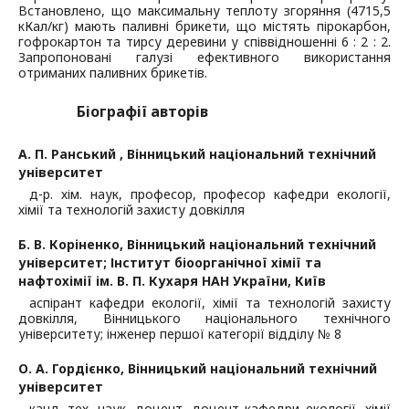
Встановлено, що максимальну теплоту згоряння (4715,5
кКал/кг) мають паливні брикети, що містять пірокарбон,
гофрокартон та тирсу деревини у співвідношенні 6 : 2 : 2.
Запропоновані галузі ефективного використання
отриманих паливних брикетів.
Біографії авторів
А. П. Ранський ,
Вінницький національний технічний
університет
д-р. хім. наук, професор, професор кафедри екології,
хімії та технологій захисту довкілля
Б. В. Коріненко,
Вінницький національний технічний
університет; Інститут біоорганічної хімії та
нафтохімії ім. В. П. Кухаря НАН України, Київ
аспірант кафедри екології, хімії та технологій захисту
довкілля, Вінницького національного технічного
університету; інженер першої категорії відділу № 8
О. А. Гордієнко,
Вінницький національний технічний
університет
канд. тех. наук, доцент, доцент кафедри екології, хімії