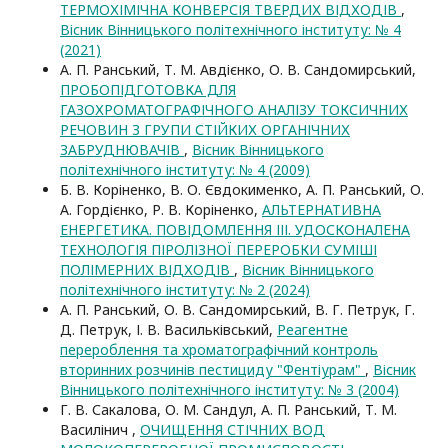
ТЕРМОХІМІЧНА КОНВЕРСІЯ ТВЕРДИХ ВІДХОДІВ
,
Вісник Вінницького політехнічного інституту: № 4
(2021)
А. П. Ранський, Т. М. Авдієнко, О. В. Сандомирський,
ПРОБОПІДГОТОВКА ДЛЯ
ГАЗОХРОМАТОГРАФІЧНОГО АНАЛІЗУ ТОКСИЧНИХ
РЕЧОВИН З ГРУПИ СТІЙКИХ ОРГАНІЧНИХ
ЗАБРУДНЮВАЧІВ
,
Вісник Вінницького
політехнічного інституту: № 4 (2009)
Б. В. Коріненко, В. О. Євдокименко, А. П. Ранський, О.
А. Гордієнко, Р. В. Коріненко,
АЛЬТЕРНАТИВНА
ЕНЕРГЕТИКА. ПОВІДОМЛЕННЯ ІІІ. УДОСКОНАЛЕНА
ТЕХНОЛОГІЯ ПІРОЛІЗНОЇ ПЕРЕРОБКИ СУМІШІ
ПОЛІМЕРНИХ ВІДХОДІВ
,
Вісник Вінницького
політехнічного інституту: № 2 (2024)
А. П. Ранський, О. В. Сандомирський, В. Г. Петрук, Г.
Д. Петрук, І. В. Васильківський,
Реагентне
перероблення та хроматографічний контроль
вторинних розчинів пестициду "Фентіурам"
,
Вісник
Вінницького політехнічного інституту: № 3 (2004)
Г. В. Сакалова, О. М. Сандул, А. П. Ранський, Т. М.
Василінич ,
ОЧИЩЕННЯ СТІЧНИХ ВОД