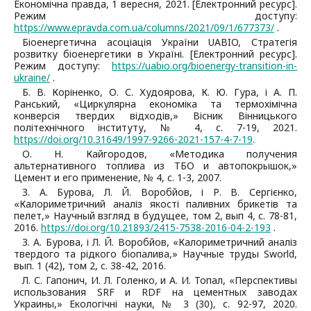
Економічна правда, 1 вересня, 2021. [Електронний ресурс].
Режим доступу:
https://www.epravda.com.ua/columns/2021/09/1/677373/
.
Біоенергетична асоціація України UABIO, Стратегія
розвитку біоенергетики в Україні. [Електронний ресурс].
Режим доступу:
https://uabio.org/bioenergy-transition-in-
ukraine/
.
Б. В. Коріненко, О. С. Худоярова, К. Ю. Гура, і А. П.
Ранський, «Циркулярна економіка та термохімічна
конверсія твердих відходів,» Вісник Вінницького
політехнічного інституту, № 4, с. 7-19, 2021.
https://doi.org/10.31649/1997-9266-2021-157-4-7-19
.
О. Н. Кайгородов, «Методика получения
альтернативного топлива из ТБО и автопокрышок,»
Цемент и его применение, № 4, с. 1-3, 2007.
З. А. Бурова, Л. Й. Воробйов, і Р. В. Сергієнко,
«Калориметричний аналіз якості паливних брикетів та
пелет,» Научный взгляд в будущее, том 2, вып 4, с. 78-81,
2016.
https://doi.org/10.21893/2415-7538-2016-04-2-193
.
З. А. Бурова, і Л. Й. Воробйов, «Калориметричний аналіз
твердого та рідкого біопалива,» Научные труды Sworld,
вып. 1 (42), том 2, с. 38-42, 2016.
Л. С. Гапонич, И. Л. Голенко, и А. И. Топал, «Перспективы
использования SRF и RDF на цементных заводах
Украины,» Екологічні науки, № 3 (30), с. 92-97, 2020.