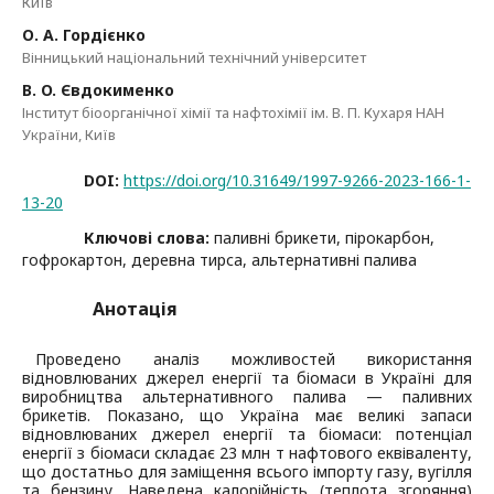
Київ
О. А. Гордієнко
Вінницький національний технічний університет
В. O. Євдокименко
Інститут біоорганічної хімії та нафтохімії ім. В. П. Кухаря НАН
України, Київ
DOI:
https://doi.org/10.31649/1997-9266-2023-166-1-
13-20
Ключові слова:
паливні брикети, пірокарбон,
гофрокартон, деревна тирса, альтернативні палива
Анотація
Проведено аналіз можливостей використання
відновлюваних джерел енергії та біомаси в Україні для
виробництва альтернативного палива — паливних
брикетів. Показано, що Україна має великі запаси
відновлюваних джерел енергії та біомаси: потенціал
енергії з біомаси складає 23 млн т нафтового еквіваленту,
що достатньо для заміщення всього імпорту газу, вугілля
та бензину. Наведена калорійність (теплота згоряння)