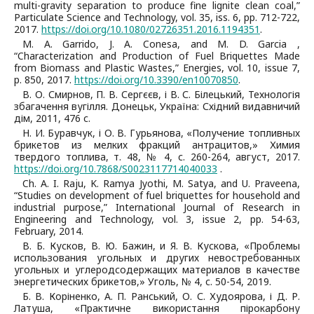
multi-gravity separation to produce fine lignite clean coal,”
Particulate Science and Technology, vol. 35, iss. 6, pр. 712-722,
2017.
https://doi.org/10.1080/02726351.2016.1194351
.
M. A. Garrido, J. A. Conesa, and M. D. Garcia ,
“Characterization and Production of Fuel Briquettes Made
from Biomass and Plastic Wastes,” Energies, vol. 10, issue 7,
р. 850, 2017.
https://doi.org/10.3390/en10070850
.
В. О. Смирнов, П. В. Сергєєв, і В. С. Білецький, Технологія
збагачення вугілля. Донецьк, Україна: Східний видавничий
дім, 2011, 476 с.
Н. И. Буравчук, і О. В. Гурьянова, «Получение топливных
брикетов из мелких фракций антрацитов,» Химия
твердого топлива, т. 48, № 4, с. 260-264, август, 2017.
https://doi.org/10.7868/S0023117714040033
.
Ch. A. I. Raju, K. Ramya Jyothi, M. Satya, and U. Praveena,
“Studies on development of fuel briquettes for household and
industrial purpose,” International Journal of Research in
Engineering and Technology, vol. 3, issue 2, pр. 54-63,
February, 2014.
В. Б. Кусков, В. Ю. Бажин, и Я. В. Кускова, «Проблемы
использования угольных и других невостребованных
угольных и углеродсодержащих материалов в качестве
энергетических брикетов,» Уголь, № 4, с. 50-54, 2019.
Б. В. Коріненко, А. П. Ранський, О. С. Худоярова, і Д. Р.
Латуша, «Практичне використання пірокарбону