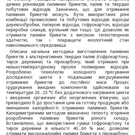
деяких різновидів паливних брикетів, палив та твердих
побутових відходів. Зазначено, що для отримання
паливних брикетів можуть бути використанні різні
комбінації промислових та побутових відходів: відходи
деревообробки, паперові відходи, гофрокартон, відходи
переробки сланців, вугільний пил тощо. Це дозволяє як
отримати паливні брикети з високою теплотворною
здатністю, так і покращити екологічний стан
навколишнього середовища.
Описана загальна методика виготовлення паливних
брикетів з альтернативних твердих палив (гофрокартону,
тирси деревини) та пірокарбону, який отримано при
низькотемпературному піролізі полімерних відходів.
Розроблено технологію холодного пресування
дослідженої шихти з подальшим висушуванням
отриманих брикетів до постійної маси. Процес
грудкування вихідних компонентів здійснювали за
температури 20…25 °С без додаткового нагрівання шихти
і введення органічних або неорганічних в’яжучих, що
призводило б до зростання ціни на готову продукцію або
зменшення калорійності отриманих паливних брикетів.
Калориметричним методом визначено теплоту згоряння
розроблених паливних брикетів різного складу.
Встановлено, що використання суміші гофрокартону та
тирси деревини в кількості 40…60
% мас. дозволяє
отримати висококалорійні паливні брикети з пірокарбону.