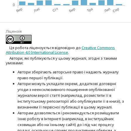
Ліцензія
Ця робота ліцензується відповідно до
Creative Commons
Attribution 4.0 International License
.
Автори, які публікуються у цьому журналі, згодні з такими
умовами:
Автори зберігають авторське право і надають журналу
право першої публі­кації.
Автори можуть укладати окремі, додат­кові договірні
угоди з неексклюзив­ного поширення опублікованої
журналом версії статті (наприклад, розмістити її в
інститутському репозиторії або опубліку­вати її в книзі), з
визнанням її первісної публікації в цьому журналі.
Авторам дозволяється і рекомендується розміщувати
їхню роботу в Інтернеті (наприклад, в інституційних
сховищах або на їхньому сайті) до і під час процесу
подачі, оскільки це сприяє продуктивним обмінам, а