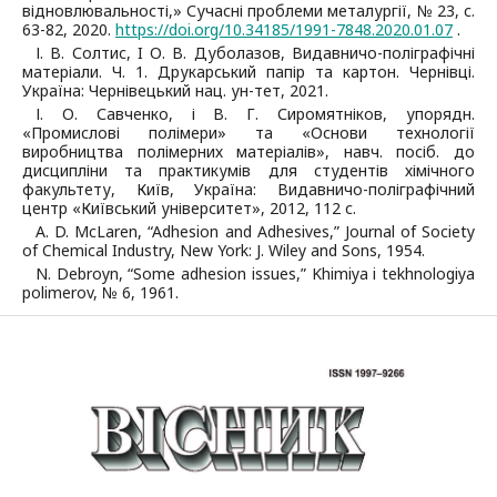
відновлювальності,» Сучасні проблеми металургії, № 23, с.
63-82, 2020.
https://doi.org/10.34185/1991-7848.2020.01.07
.
І. В. Солтис, I О. В. Дуболазов, Видавничо-поліграфічні
матеріали. Ч. 1. Друкарський папір та картон. Чернівці.
Україна: Чернівецький нац. ун-тет, 2021.
І. О. Савченко, і В. Г. Сиромятніков, упорядн.
«Промислові полімери» та «Основи технології
виробництва полімерних матеріалів», навч. посіб. до
дисципліни та практикумів для студентів хімічного
факультету, Київ, Україна: Видавничо-поліграфічний
центр «Київський університет», 2012, 112 с.
A. D. McLaren, “Adhesion and Adhesives,” Journal of Society
of Chemical Industry, New York: J. Wiley and Sons, 1954.
N. Debroyn, “Some adhesion issues,” Khimiya i tekhnologiya
polimerov, № 6, 1961.