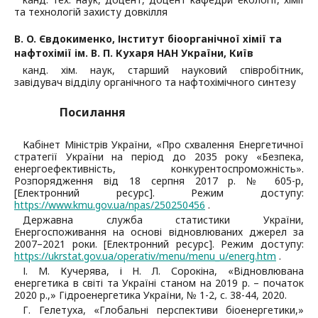
та технологій захисту довкілля
В. O. Євдокименко,
Інститут біоорганічної хімії та
нафтохімії ім. В. П. Кухаря НАН України, Київ
канд. хім. наук, старший науковий співробітник,
завідувач відділу органічного та нафтохімічного синтезу
Посилання
Кабінет Міністрів України, «Про схвалення Енергетичної
стратегії України на період до 2035 року «Безпека,
енергоефективність, конкурентоспроможність».
Розпорядження від 18 серпня 2017 р. № 605-р,
[Електронний ресурс]. Режим доступу:
https://www.kmu.gov.ua/npas/250250456
.
Державна служба статистики України,
Енергоспоживання на основі відновлюваних джерел за
2007–2021 роки. [Електронний ресурс]. Режим доступу:
https://ukrstat.gov.ua/operativ/menu/menu_u/energ.htm
.
І. М. Кучерява, і Н. Л. Сорокіна, «Відновлювана
енергетика в світі та Україні станом на 2019 р. – початок
2020 р.,» Гідроенергетика України, № 1-2, с. 38-44, 2020.
Г. Гелетуха, «Глобальні перспективи біоенергетики,»