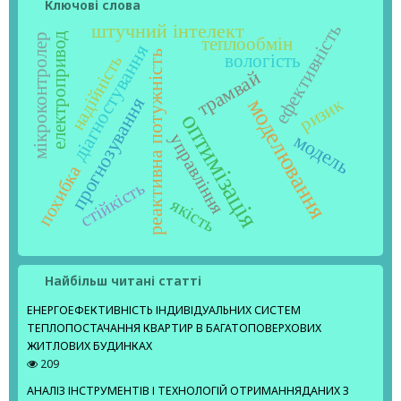
Ключові слова
ефективність
штучний інтелект
електропривод
мікроконтролер
теплообмін
діагностування
реактивна потужність
вологість
надійність
трамвай
прогнозування
ризик
моделювання
оптимізація
модель
управління
похибка
стійкість
якість
Найбільш читані статті
ЕНЕРГОЕФЕКТИВНІСТЬ ІНДИВІДУАЛЬНИХ СИСТЕМ
ТЕПЛОПОСТАЧАННЯ КВАРТИР В БАГАТОПОВЕРХОВИХ
ЖИТЛОВИХ БУДИНКАХ
209
АНАЛІЗ ІНСТРУМЕНТІВ І ТЕХНОЛОГІЙ ОТРИМАННЯДАНИХ З