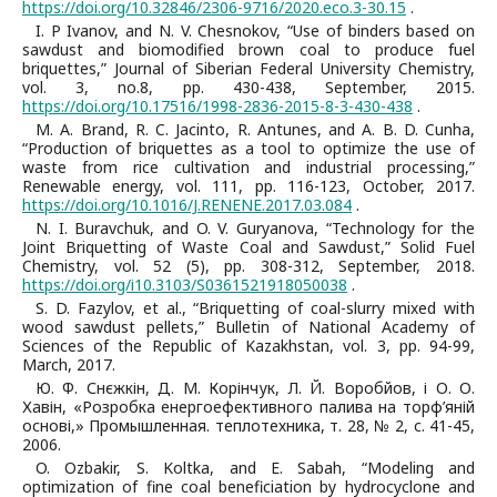
https://doi.org/10.32846/2306-9716/2020.eco.3-30.15
.
I. P Ivanov, and N. V. Chesnokov, “Use of binders based on
sawdust and biomodified brown coal to produce fuel
briquettes,” Journal of Siberian Federal University Chemistry,
vol. 3, no.8, pp. 430-438, September, 2015.
https://doi.org/10.17516/1998-2836-2015-8-3-430-438
.
M. A. Brand, R. C. Jacinto, R. Antunes, and A. B. D. Cunha,
“Production of briquettes as a tool to optimize the use of
waste from rice cultivation and industrial processing,”
Renewable energy, vol. 111, pp. 116-123, October, 2017.
https://doi.org/10.1016/J.RENENE.2017.03.084
.
N. I. Buravchuk, and O. V. Guryanova, “Technology for the
Joint Briquetting of Waste Coal and Sawdust,” Solid Fuel
Chemistry, vol. 52 (5), pp. 308-312, September, 2018.
https://doi.org/і10.3103/S0361521918050038
.
S. D. Fazylov, et al., “Briquetting of coal-slurry mixed with
wood sawdust pellets,” Bulletin of National Academy of
Sciences of the Republic of Kazakhstan, vol. 3, pp. 94-99,
March, 2017.
Ю. Ф. Снєжкін, Д. М. Корінчук, Л. Й. Воробйов, і О. О.
Хавін, «Розробка енергоефективного палива на торф’яній
основі,» Промышленная. теплотехника, т. 28, № 2, с. 41-45,
2006.
O. Ozbakir, S. Koltka, and E. Sabah, “Modeling and
optimization of fine coal beneficiation by hydrocyclone and