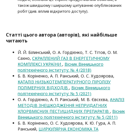
також швидшому і ширшому цитуванню опубліко­ва­них
робіт (див. вплив відкритого доступу).
Статті цього автора (авторів), які найбільше
читають
Й. Й. Білинський, О. А. Гордієнко, Т. С. Тітов, О. М.
Сахно,
СКРАПЛЕНИЙ ГАЗ В ЕНЕРГЕТИЧНОМУ
КОМПЛЕКСІ УКРАЇНИ
,
Вісник Вінницького
політехнічного інституту: № 4 (2018)
Б. В. Коріненко, А. П. Ранський, О. С. Худоярова,
КАТАЛІЗ НИЗЬКОТЕМПЕРАТУРНОГО ПІРОЛІЗУ
ПОЛІМЕРНИХ ВІДХОДІВ
,
Вісник Вінницького
політехнічного інституту: № 5 (2021)
О. А. Гордієнко, А. П. Ранський, М. В. Євсєєва,
АНАЛІЗ
МЕТОДІВ ЗНЕШКОДЖЕННЯ НЕПРИДАТНИХ
ХЛОРВМІСНИХ ПЕСТИЦИДНИХ ПРЕПАРАТІВ
,
Вісник
Вінницького політехнічного інституту: № 5 (2011)
Б. В. Коріненко, О. С. Худоярова, К. Ю. Гура, А. П.
Ранський,
ЦИРКУЛЯРНА ЕКОНОМІКА ТА