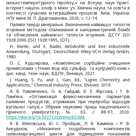
низькотемпературного піролізу,» на Всеукр. наук.-практ.
інтернет-націон. конф. з міжн. уч. Хімічна наука та освіта в
контексті сучасних інтеграційних процесів. Київ, Україна:
НПУ імені М. П. Драгоманова, 2020, с. 12-14.
Палива тверді мінеральні. Визначення найвищої теплоти
згоряння методом спалювання в калориметричній бомбі
та обчислення найнижчої теплоти згоряння. ДСТУ ISO
1928:2006 (ISO 1928:1995, IDT).
H. Kienle, und E. Bäder, Aktivkohle und ihre industrielle
Anwendung, Stuttgart, Deutschland: Wiley-VCH Verlag GmbH,
1980.
О. С. Худоярова, «Комплексне сорбційне очищення
промислових стічних вод від сульфід- та купрум(ІІ)-іонів.»
дис. канд. техн. наук, ВДПУ, Вінниця, 2021.
J. Huang, S. Fu, and L. Gan, Ed., “Lignin Chemistry and
Applications,” Chemical Industry Press, Elsevier, 2019.
А. В. Павличенко, О. А. Гайдай, В. Е. Фірсова, і Т. В.
Лампіка, «Оптимізація фізико-механічних параметрів
паливних продуктів, отриманих при переробці відходів
вугільної галузі,» Збірник наукових праць національного
гірничого університету, № 63, с. 88-97, 2020.
https://doi.org/10.33271/crpnmu/63.088
.
Я. В. Мяновська, Ю. С. Пройдак, Л. В. Камкіна, і Р. В.
Анкудінов, «Механічне подрібнення компонентів
силікомарганцевої шихти для підвищення показників