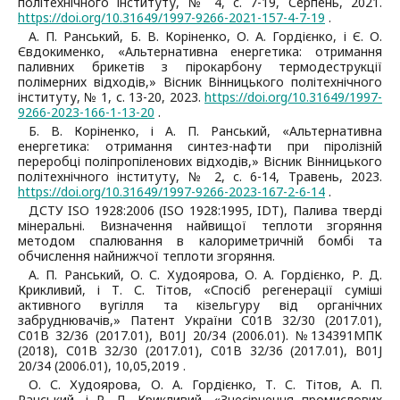
політехнічного інституту, № 4, с. 7-19, Серпень, 2021.
https://doi.org/10.31649/1997-9266-2021-157-4-7-19
.
А. П. Ранський, Б. В. Коріненко, О. А. Гордієнко, і Є. О.
Євдокименко, «Альтернативна енергетика: отримання
паливних брикетів з пірокарбону термодеструкції
полімерних відходів,» Вісник Вінницького політехнічного
інституту, № 1, с. 13-20, 2023.
https://doi.org/10.31649/1997-
9266-2023-166-1-13-20
.
Б. В. Коріненко, і А. П. Ранський, «Альтернативна
енергетика: отримання синтез-нафти при піролізній
переробці поліпропіленових відходів,» Вісник Вінницького
політехнічного інституту, № 2, с. 6-14, Травень, 2023.
https://doi.org/10.31649/1997-9266-2023-167-2-6-14
.
ДСТУ ISO 1928:2006 (ISO 1928:1995, IDT), Палива тверді
мінеральні. Визначення найвищої теплоти згоряння
методом спалювання в калориметричній бомбі та
обчислення найнижчої теплоти згоряння.
А. П. Ранський, О. С. Худоярова, О. А. Гордієнко, Р. Д.
Крикливий, і Т. С. Тітов, «Спосіб регенерації суміші
активного вугілля та кізельгуру від органічних
забруднювачів,» Патент України С01В 32/30 (2017.01),
С01В 32/36 (2017.01), В01J 20/34 (2006.01). №134391МПК
(2018), С01В 32/30 (2017.01), С01В 32/36 (2017.01), В01J
20/34 (2006.01), 10,05,2019 .
О. С. Худоярова, О. А. Гордієнко, Т. С. Тітов, А. П.
Ранський, і Р. Д. Крикливий, «Знесірчення промислових