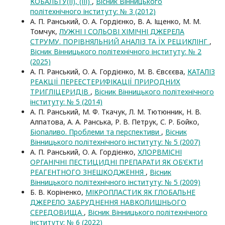
КОБАЛЬТУ(ІІ), (ІІІ)
,
Вісник Вінницького
політехнічного інституту: № 3 (2012)
А. П. Ранський, О. А. Гордієнко, В. А. Іщенко, М. М.
Томчук,
ЛУЖНІ І СОЛЬОВІ ХІМІЧНІ ДЖЕРЕЛА
СТРУМУ. ПОРІВНЯЛЬНИЙ АНАЛІЗ ТА ЇХ РЕЦИКЛІНГ
,
Вісник Вінницького політехнічного інституту: № 2
(2025)
А. П. Ранський, О. А. Гордієнко, М. В. Євсєєва,
КАТАЛІЗ
РЕАКЦІЇ ПЕРЕЕСТЕРИФІКАЦІЇ ПРИРОДНИХ
ТРИГЛІЦЕРИДІВ
,
Вісник Вінницького політехнічного
інституту: № 5 (2014)
А. П. Ранський, М. Ф. Ткачук, Л. М. Тютюнник, Н. В.
Алпатова, А. А. Ранська, Р. В. Петрук, С. Р. Бойко,
Біопаливо. Проблеми та перспективи
,
Вісник
Вінницького політехнічного інституту: № 5 (2007)
А. П. Ранський, О. А. Гордієнко,
ХЛОРВМІСНІ
ОРГАНІЧНІ ПЕСТИЦИДНІ ПРЕПАРАТИ ЯК ОБ’ЄКТИ
РЕАГЕНТНОГО ЗНЕШКОДЖЕННЯ
,
Вісник
Вінницького політехнічного інституту: № 5 (2009)
Б. В. Коріненко,
МІКРОПЛАСТИК ЯК ГЛОБАЛЬНЕ
ДЖЕРЕЛО ЗАБРУДНЕННЯ НАВКОЛИШНЬОГО
СЕРЕДОВИЩА
,
Вісник Вінницького політехнічного
інституту: № 6 (2022)