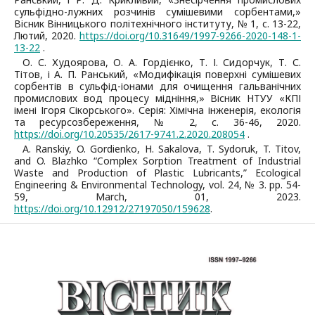
сульфідно-лужних розчинів сумішевими сорбентами,»
Вісник Вінницького політехнічного інституту, № 1, с. 13-22,
Лютий, 2020.
https://doi.org/10.31649/1997-9266-2020-148-1-
13-22
.
О. С. Худоярова, О. А. Гордієнко, Т. І. Сидорчук, Т. С.
Тітов, і А. П. Ранський, «Модифікація поверхні сумішевих
сорбентів в сульфід-іонами для очищення гальванічних
промислових вод процесу мідніння,» Вісник НТУУ «КПІ
імені Ігоря Сікорського». Серія: Хімічна інженерія, екологія
та ресурсозбереження, № 2, с. 36-46, 2020.
https://doi.org/10.20535/2617-9741.2.2020.208054
.
A. Ranskiy, O. Gordienko, H. Sakalova, T. Sydoruk, T. Titov,
and O. Blazhko “Complex Sorption Treatment of Industrial
Waste and Production of Plastic Lubricants,” Ecological
Engineering & Environmental Technology, vol. 24, № 3. pp. 54-
59, March, 01, 2023.
https://doi.org/10.12912/27197050/159628
.