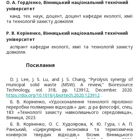
О. А. Гордієнко,
Вінницький національний технічний
університет
канд. тех. наук, доцент, доцент кафедри екології, хімії
та технологій захисту довкілля
Р. В. Коріненко,
Вінницький національний технічний
університет
аспірант кафедри екології, хімії та технологій захисту
довкілля.
Посилання
D. J. Lee, J. S. Lu, and J. S. Chang, “Pyrolysis synergy of
municipal solid waste (MSW). A review,” Bioresource
Technology, vol. 318, pp. 123912, December. 2020.
https://doi.org/10.1016/j.biortech.2020.123912
.
Б. В. Коріненко, «Удосконалення технології піролізної
переробки полімерних відходів.» дис. д-ра філософії, спец.
183 «Технології захисту навколишнього середовища»,
Вінниця, 2023.
Б. В. Коріненко, О. С. Худоярова, К. Ю. Гура, і А. П.
Ранський, «Циркулярна економіка та термохімічна
конверсія твердих відходів,» Вісник Вінницького