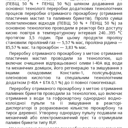
(ПЕВЩ 50 % + ПЕНЩ 50 %)) шляхом додавання до
основної технології переробки додаткових технологічних
процесів переробки отриманого пірокарбону (отримання
пластичних мастил та паливних брикетів). Піроліз суміші
поліетиленових відходів (ПЕВЩ 50 % + ПЕНЩ 50 %) за
основною технологією проводили в реакторі без доступу
кисню повітря в температурному інтервалі 240…395 °С
протягом 3,5 годин. При цьому продукти піролізу
становили: піролізний газ — 5,57 % мас, піролізна рідина —
85,57 % мас. та пірокарбон — 3,83 % мас.
Переробку отриманого пірокарбону з метою отримання
пластичних мастил проводили за технологією, що
включає очищення відпрацьованої оливи І-40А від води
та механічних домішок, його регенерацію та змішування з
іншими складовими: Консталін-1, полісульфідом,
олеїновою кислотою та спеціальним технологічним
додатком (І-40А + БТА 0,1 %) до її повної гомогенізації.
Переробку отриманого пірокарбону з метою отримання
паливних брикетів проводили за технологією, що включає
отримання з води та гофрокартону однорідної водно-
колоїдної пульпи та її змішування в реакторі-
диспергаторі із розрахованою кількістю пірокарбону та
тирси деревної. Утворену однорідну пульпу подавали на
механічний або електромеханічний прес та отримували
паливні брикети типу RUF.