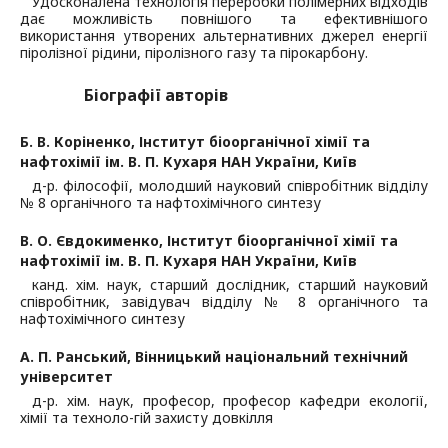
Удосконалена технологія переробки полімерних відходів
дає можливість повнішого та ефективнішого
використання утворених альтернативних джерел енергії
піролізної рідини, піролізного газу та пірокарбону.
Біографії авторів
Б. В. Коріненко,
Інститут біоорганічної хімії та
нафтохімії ім. В. П. Кухаря НАН України, Київ
д-р. філософії, молодший науковий співробітник відділу
№ 8 органічного та нафтохімічного синтезу
В. О. Євдокименко,
Інститут біоорганічної хімії та
нафтохімії ім. В. П. Кухаря НАН України, Київ
канд. хім. наук, старший дослідник, старший науковий
співробітник, завідувач відділу № 8 органічного та
нафтохімічного синтезу
А. П. Ранський,
Вінницький національний технічний
університет
д-р. хім. наук, професор, професор кафедри екології,
хімії та техноло-гій захисту довкілля