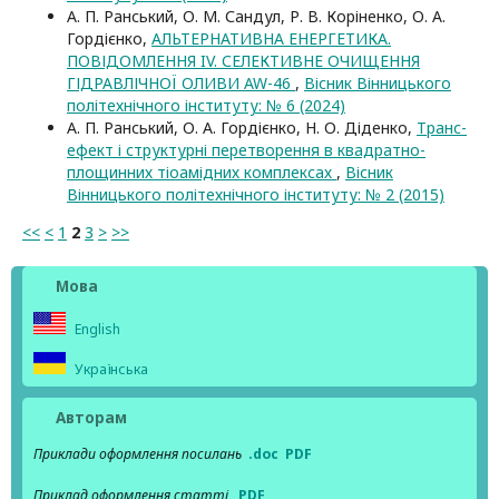
А. П. Ранський, О. М. Сандул, Р. В. Коріненко, О. А.
Гордієнко,
АЛЬТЕРНАТИВНА ЕНЕРГЕТИКА.
ПОВІДОМЛЕННЯ IV. СЕЛЕКТИВНЕ ОЧИЩЕННЯ
ГІДРАВЛІЧНОЇ ОЛИВИ AW-46
,
Вісник Вінницького
політехнічного інституту: № 6 (2024)
А. П. Ранський, О. А. Гордієнко, Н. О. Діденко,
Транс-
ефект і структурні перетворення в квадратно-
площинних тіоамідних комплексах
,
Вісник
Вінницького політехнічного інституту: № 2 (2015)
<<
<
1
2
3
>
>>
Мова
English
Українська
Авторам
Приклади оформлення посилань
.doc
PDF
Приклад оформлення статті
PDF