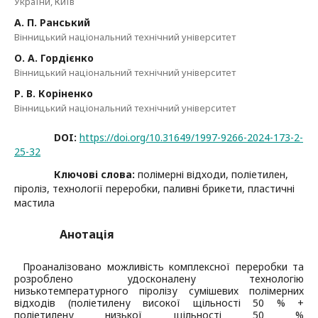
України, Київ
А. П. Ранський
Вінницький національний технічний університет
О. А. Гордієнко
Вінницький національний технічний університет
Р. В. Коріненко
Вінницький національний технічний університет
DOI:
https://doi.org/10.31649/1997-9266-2024-173-2-
25-32
Ключові слова:
полімерні відходи, поліетилен,
піроліз, технології переробки, паливні брикети, пластичні
мастила
Анотація
Проаналізовано можливість комплексної переробки та
розроблено удосконалену технологію
низькотемпературного піролізу сумішевих полімерних
відходів (поліетилену високої щільності 50 % +
поліетилену низької щільності 50 %