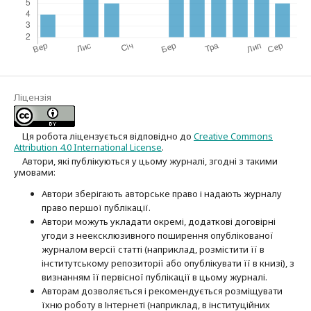
Ліцензія
Ця робота ліцензується відповідно до
Creative Commons
Attribution 4.0 International License
.
Автори, які публікуються у цьому журналі, згодні з такими
умовами:
Автори зберігають авторське право і надають журналу
право першої публі­кації.
Автори можуть укладати окремі, додат­кові договірні
угоди з неексклюзив­ного поширення опублікованої
журналом версії статті (наприклад, розмістити її в
інститутському репозиторії або опубліку­вати її в книзі), з
визнанням її первісної публікації в цьому журналі.
Авторам дозволяється і рекомендується розміщувати
їхню роботу в Інтернеті (наприклад, в інституційних