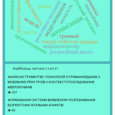
реактивна потужність
штучний інтелект
динаміка
ефективність
діагностування
автоматизація
моделювання
теплообмін
вологість
ризик
оптимізація
модель
якість
прогнозування
трамвай
тверді побутові відходи
мікроконтролер
регресійний аналіз
Найбільш читані статті
АНАЛІЗ ІНСТРУМЕНТІВ І ТЕХНОЛОГІЙ ОТРИМАННЯДАНИХ З
МОБІЛЬНИХ ПРИСТРОЇВ У КОНТЕКСТІ РОЗСЛІДУВАННЯ
КІБЕРЗЛОЧИНІВ
207
ФОРМУВАННЯ СИСТЕМИ ВИЯВЛЕННЯ І РОЗПІЗНАВАННЯ
БЕЗПІЛОТНИХ ЛІТАЛЬНИХ АПАРАТІВ
69