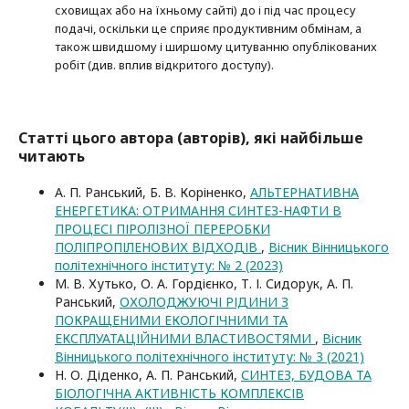
сховищах або на їхньому сайті) до і під час процесу
подачі, оскільки це сприяє продуктивним обмінам, а
також швидшому і ширшому цитуванню опубліко­ва­них
робіт (див. вплив відкритого доступу).
Статті цього автора (авторів), які найбільше
читають
А. П. Ранський, Б. В. Коріненко,
АЛЬТЕРНАТИВНА
ЕНЕРГЕТИКА: ОТРИМАННЯ СИНТЕЗ-НАФТИ В
ПРОЦЕСІ ПІРОЛІЗНОЇ ПЕРЕРОБКИ
ПОЛІПРОПІЛЕНОВИХ ВІДХОДІВ
,
Вісник Вінницького
політехнічного інституту: № 2 (2023)
М. В. Хутько, О. А. Гордієнко, Т. І. Сидорук, А. П.
Ранський,
ОХОЛОДЖУЮЧІ РІДИНИ З
ПОКРАЩЕНИМИ ЕКОЛОГІЧНИМИ ТА
ЕКСПЛУАТАЦІЙНИМИ ВЛАСТИВОСТЯМИ
,
Вісник
Вінницького політехнічного інституту: № 3 (2021)
Н. О. Діденко, А. П. Ранський,
СИНТЕЗ, БУДОВА ТА
БІОЛОГІЧНА АКТИВНІСТЬ КОМПЛЕКСІВ