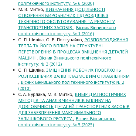
політехнічного інституту: № 6 (2020)
М. В. Митко,
ВИЗНАЧЕННЯ ДОЦІЛЬНОСТІ
СТВОРЕННЯ ВИРОБНИЧИХ ПІДРОЗДІЛІВ З
ТЕХНІЧНОГО ОБСЛУГОВУВАННЯ ТА РЕМОНТУ
ТРАНСПОРТНИХ ЗАСОБІВ
,
Вісник Вінницького
політехнічного інституту: № 1 (2016)
О. П. Шиліна, О. В. Поступайло,
РОЗПОВСЮДЖЕННЯ
ТЕПЛА ТА ЙОГО ВПЛИВ НА СТРУКТУРНІ
ПЕРЕТВОРЕННЯ В ПРОЦЕСАХ ЗМІЦНЕННЯ ДЕТАЛЕЙ
МАШИН
,
Вісник Вінницького політехнічного
інституту: № 2 (2012)
О. П. Шиліна,
ЗМІЦНЕННЯ РОБОЧИХ ПОВЕРХОНЬ
РОЗПОДІЛЬЧИХ ВАЛІВ ПЛАЗМОВИМ ОПЛАВЛЕННЯМ
,
Вісник Вінницького політехнічного інституту: № 2
(2010)
С. А. Бурлака, М. В. Митко,
ВИБІР ДІАГНОСТИЧНИХ
МЕТОДІВ ТА АНАЛІЗ ЧИННИКІВ ВПЛИВУ НА
ДОВГОВІЧНІСТЬ ДЕТАЛЕЙ ТРАНСПОРТНИХ ЗАСОБІВ
ДЛЯ ЗАБЕЗПЕЧЕННЯ МАКСИМАЛЬНОГО
ЗАЛИШКОВОГО РЕСУРСУ
,
Вісник Вінницького
політехнічного інституту: № 5 (2025)