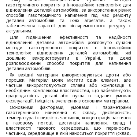
газотермічного покриття в інноваційних технологіях для
відновлення деталей автомобілів, за використання різних
способів газотермічного напилення під час ремонту
деталей автомобілів та їхніх агрегатів, а також
забезпечення гарантії для післяремонтного ресурсу є
актуальним.
Для підвищення ефективності та надійності
відновлення деталей автомобілів розглянуто сучасні
методи газотермічного покриття в інноваційних
технологіях відновлення деталей автомобілів, які
доцільно використовувати в Україні, та деякі
розповсюдженні способи покриттів для напилення
деталей автомобілів.
Як вихідні матеріали використовуються дроти або
порошки. Матеріал може містити один елемент, але
частіше використовуються сплави або композиції з
необхідним комплексом властивостей, що забезпечують
працездатність деталі або вузла в заданих умовах
експлуатації, і міцність зчеплення з основним матеріалом.
Основними факторами, умовами і параметрами
газотермічного нанесення є: склад, дисперсність,
температура і швидкість частинок, концентрація частинок
в газовому потоці, дистанція напилення, склад і
властивості газового середовища, що переносить
частинки, середовище в якій наноситься покриття (склад,