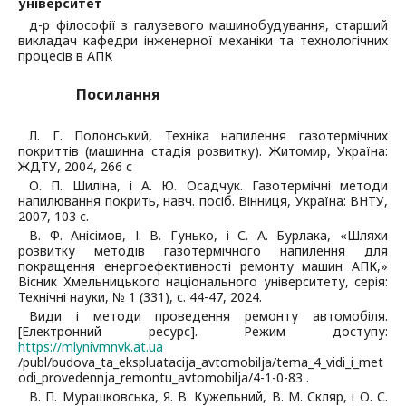
університет
д-р філософії з галузевого машинобудування, старший
викладач кафедри інженерної механіки та технологічних
процесів в АПК
Посилання
Л. Г. Полонський, Техніка напилення газотермічних
покриттів (машинна стадія розвитку). Житомир, Україна:
ЖДТУ, 2004, 266 с
О. П. Шиліна, і А. Ю. Осадчук. Газотермічні методи
напилювання покрить, навч. посіб. Вінниця, Україна: ВНТУ,
2007, 103 с.
В. Ф. Анісімов, І. В. Гунько, і С. А. Бурлака, «Шляхи
розвитку методів газотермічного напилення для
покращення енергоефективності ремонту машин АПК,»
Вісник Хмельницького національного університету, серія:
Технічні науки, № 1 (331), с. 44-47, 2024.
Види і методи проведення ремонту автомобіля.
[Електронний ресурс]. Режим доступу:
https://mlynivmnvk.at.ua
/publ/budova_ta_ekspluatacija_avtomobilja/tema_4_vidi_i_met
odi_provedennja_remontu_avtomobilja/4-1-0-83 .
В. П. Мурашковська, Я. В. Кужельний, В. М. Скляр, і О. С.