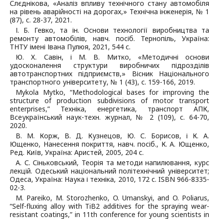
Слєднікова, «Аналіз впливу технічного стану автомобіля
на рівень аварійності на дорогах,» Технічна інженерія, № 1
(87), с. 28-37, 2021.
І. Б. Гевко, та ін. Основи технології виробництва та
ремонту автомобілів, навч. посіб. Тернопіль, Україна:
ТНТУ імені Івана Пулюя, 2021, 544 с.
Ю. Х. Савін, і М. В. Митко, «Методичні основи
удосконалення структури виробничих підрозділів
автотранспортних підприємств,» Вісник Національного
транспортного університету, № 1 (43), с. 159-166, 2019.
Mykola Mytko, “Мethodological bases for improving the
structure of production subdivisions of motor transport
enterprises,” Техніка, енергетика, транспорт АПК,
Всеукраїнський наук-техн. журнал, № 2 (109), с. 64-70,
2020.
В. М. Корж, В. Д. Кузнецов, Ю. С. Борисов, і К. А.
Ющенко, Нанесення покриття, навч. посіб., К. А. Ющенко,
Ред. Київ, Україна: Аристей, 2005, 204 с.
А. С. Сіньковський, Теорія та методи напилювання, курс
лекцій. Одеський національний політехнічний університет;
Одеса, Україна: Наука і техніка, 2010, 172 с. ISBN 966-8335-
02-3.
M. Pareiko, M. Storozhenko, O. Umanskyi, and O. Poliarus,
“Self-fluxing alloy with TiB2 additives for the spraying wear-
resistant coatings,” in 11th conference for young scientists in