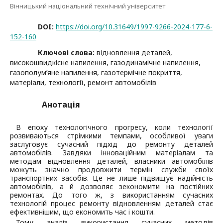
Вінницький національний технічний університет
DOI:
https://doi.org/10.31649/1997-9266-2024-177-6-
152-160
Ключові слова:
відновлення деталей,
високошвидкісне напилення, газодинамічне напилення,
газополум’яне напилення, газотермічне покриття,
матеріали, технології, ремонт автомобілів
Анотація
В епоху технологічного прогресу, коли технології
розвиваються стрімкими темпами, особливої уваги
заслуговує сучасний підхід до ремонту деталей
автомобілів. Завдяки інноваційним матеріалам та
методам відновлення деталей, власники автомобілів
можуть значно продовжити термін служби своїх
транспортних засобів. Це не лише підвищує надійність
автомобілів, а й дозволяє зекономити на постійних
ремонтах. До того ж, з використанням сучасних
технологій процес ремонту відновленням деталей стає
ефективнішим, що економить час і кошти.
Тому аналіз використання сучасних методів