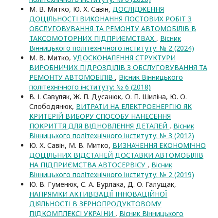
М. В. Митко, Ю. Х. Савін,
ДОСЛІДЖЕННЯ
ДОЦІЛЬНОСТІ ВИКОНАННЯ ПОСТОВИХ РОБІТ З
ОБСЛУГОВУВАННЯ ТА РЕМОНТУ АВТОМОБІЛІВ В
ТАКСОМОТОРНИХ ПІДПРИЄМСТВАХ
,
Вісник
Вінницького політехнічного інституту: № 2 (2024)
М. В. Митко,
УДОСКОНАЛЕННЯ СТРУКТУРИ
ВИРОБНИЧИХ ПІДРОЗДІЛІВ З ОБСЛУГОВУВАННЯ ТА
РЕМОНТУ АВТОМОБІЛІВ
,
Вісник Вінницького
політехнічного інституту: № 6 (2018)
В. І. Савуляк, Ж. П. Дусанюк, О. П. Шиліна, Ю. О.
Слободянюк,
ВИТРАТИ НА ЕЛЕКТРОЕНЕРГІЮ ЯК
КРИТЕРІЙ ВИБОРУ СПОСОБУ НАНЕСЕННЯ
ПОКРИТТЯ ДЛЯ ВІДНОВЛЕННЯ ДЕТАЛЕЙ
,
Вісник
Вінницького політехнічного інституту: № 3 (2012)
Ю. Х. Савін, М. В. Митко,
ВИЗНАЧЕННЯ ЕКОНОМІЧНО
ДОЦІЛЬНИХ ВІДСТАНЕЙ ДОСТАВКИ АВТОМОБІЛІВ
НА ПІДПРИЄМСТВА АВТОСЕРВІСУ
,
Вісник
Вінницького політехнічного інституту: № 2 (2019)
Ю. В. Гуменюк, С. А. Бурлака, Д. О. Галущак,
НАПРЯМКИ АКТИВІЗАЦІЇ ІННОВАЦІЙНОЇ
ДІЯЛЬНОСТІ В ЗЕРНОПРОДУКТОВОМУ
ПІДКОМПЛЕКСІ УКРАЇНИ
,
Вісник Вінницького