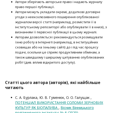
Автори зберігають авторське право і надають журналу
право першої публі­кації.
Автори можуть укладати окремі, додат­кові договірні
угоди з неексклюзив­ного поширення опублікованої
журналом версії статті (наприклад, розмістити її в
інститутському репозиторії або опубліку­вати її в книзі), з
визнанням її первісної публікації в цьому журналі.
Авторам дозволяється і рекомендується розміщувати
їхню роботу в Інтернеті (наприклад, в інституційних
сховищах або на їхньому сайті) до і під час процесу
подачі, оскільки це сприяє продуктивним обмінам, а
також швидшому і ширшому цитуванню опубліко­ва­них
робіт (див. вплив відкритого доступу).
Статті цього автора (авторів), які найбільше
читають
С. А. Бурлака, Ю. В. Гуменюк, O. O. Галущак ,
ПОТЕНЦІАЛ ВИКОРИСТАННЯ СОЛОМИ ЗЕРНОВИХ
КУЛЬТУР ЯК БІОПАЛИВА
,
Вісник Вінницького
політехнічного інституту: № 6 (2020)