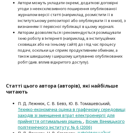
Автори можуть укладати окремі, додат­кові договірні
угоди з неексклюзив­ного поширення опублікованої
журналом версії статті (наприклад, розмістити її в
інститутському репозиторії або опубліку­вати її в книзі), з
визнанням її первісної публікації в цьому журналі.
Авторам дозволяється і рекомендується розміщувати
їхню роботу в Інтернеті (наприклад, в інституційних
сховищах або на їхньому сайті) до і під час процесу
подачі, оскільки це сприяє продуктивним обмінам, а
також швидшому і ширшому цитуванню опубліко­ва­них
робіт (див. вплив відкритого доступу).
Статті цього автора (авторів), які найбільше
читають
П. Д. Лежнюк, С. В. Бевз, Ю. В. Томашевський,
Техніко-економічна оцінка в графічному середовищі
заходів зі зменшення втрат електроенергії для
прийняття оптимальних рішень
,
Вісник Вінницького
політехнічного інституту: № 6 (2006)