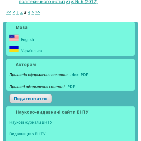
політехнічного інституту: № 6 (2012)
<<
<
1
2
3
4
>
>>
Мова
English
Українська
Авторам
Приклади оформлення посилань
.doc
PDF
Приклад оформлення статті
PDF
Подати статтю
Науково-видавничі сайти ВНТУ
Наукові журнали ВНТУ
Видавництво ВНТУ