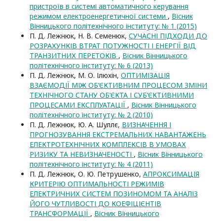
пристроїв в системі автоматичного керування
режимом електроенергетичної системи
,
Вісник
Вінницького політехнічного інституту: № 1 (2015)
П. Д. Лежнюк, Н. В. Семенюк,
СУЧАСНІ ПІДХОДИ ДО
РОЗРАХУНКІВ ВТРАТ ПОТУЖНОСТІ І ЕНЕРГІЇ ВІД
ТРАНЗИТНИХ ПЕРЕТОКІВ
,
Вісник Вінницького
політехнічного інституту: № 6 (2013)
П. Д. Лежнюк, М. О. Ілюхін,
ОПТИМІЗАЦІЯ
ВЗАЄМОДІЇ МІЖ ОБ’ЄКТИВНИМ ПРОЦЕСОМ ЗМІНИ
ТЕХНІЧНОГО СТАНУ ОБ’ЄКТА І СУБ’ЄКТИВНИМИ
ПРОЦЕСАМИ ЕКСПЛУАТАЦІЇ
,
Вісник Вінницького
політехнічного інституту: № 2 (2010)
П. Д. Лежнюк, Ю. А. Шуллє,
ВИЗНАЧЕННЯ І
ПРОГНОЗУВАННЯ ЕКСТРЕМАЛЬНИХ НАВАНТАЖЕНЬ
ЕЛЕКТРОТЕХНІЧНИХ КОМПЛЕКСІВ В УМОВАХ
РИЗИКУ ТА НЕВИЗНАЧЕНОСТІ
,
Вісник Вінницького
політехнічного інституту: № 4 (2011)
П. Д. Лежнюк, О. Ю. Петрушенко,
АПРОКСИМАЦІЯ
КРИТЕРІЮ ОПТИМАЛЬНОСТІ РЕЖИМІВ
ЕЛЕКТРИЧНИХ СИСТЕМ ПОЗИНОМОМ ТА АНАЛІЗ
ЙОГО ЧУТЛИВОСТІ ДО КОЕФІЦІЄНТІВ
ТРАНСФОРМАЦІЇ
,
Вісник Вінницького