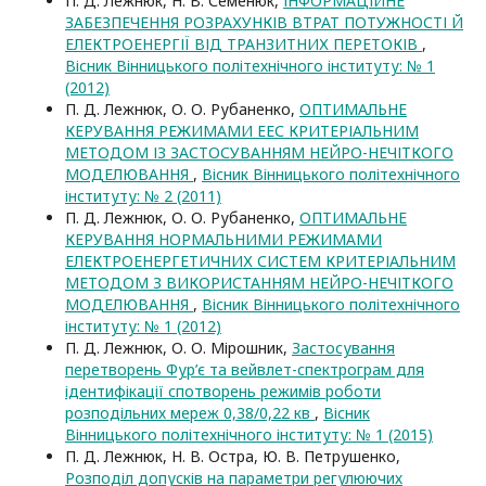
П. Д. Лежнюк, Н. В. Семенюк,
ІНФОРМАЦІЙНЕ
ЗАБЕЗПЕЧЕННЯ РОЗРАХУНКІВ ВТРАТ ПОТУЖНОСТІ Й
ЕЛЕКТРОЕНЕРГІЇ ВІД ТРАНЗИТНИХ ПЕРЕТОКІВ
,
Вісник Вінницького політехнічного інституту: № 1
(2012)
П. Д. Лежнюк, О. О. Рубаненко,
ОПТИМАЛЬНЕ
КЕРУВАННЯ РЕЖИМАМИ ЕЕС КРИТЕРІАЛЬНИМ
МЕТОДОМ ІЗ ЗАСТОСУВАННЯМ НЕЙРО-НЕЧІТКОГО
МОДЕЛЮВАННЯ
,
Вісник Вінницького політехнічного
інституту: № 2 (2011)
П. Д. Лежнюк, О. О. Рубаненко,
ОПТИМАЛЬНЕ
КЕРУВАННЯ НОРМАЛЬНИМИ РЕЖИМАМИ
ЕЛЕКТРОЕНЕРГЕТИЧНИХ СИСТЕМ КРИТЕРІАЛЬНИМ
МЕТОДОМ З ВИКОРИСТАННЯМ НЕЙРО-НЕЧІТКОГО
МОДЕЛЮВАННЯ
,
Вісник Вінницького політехнічного
інституту: № 1 (2012)
П. Д. Лежнюк, О. О. Мірошник,
Застосування
перетворень Фур’є та вейвлет-спектрограм для
ідентифікації спотворень режимів роботи
розподільних мереж 0,38/0,22 кв
,
Вісник
Вінницького політехнічного інституту: № 1 (2015)
П. Д. Лежнюк, Н. В. Остра, Ю. В. Петрушенко,
Розподіл допусків на параметри регулюючих